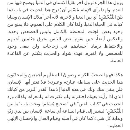
يزول هذا الجزء تزول آخر بقايا الإنسان في الدنيا ويصبح فيها من
العدم. ولهذا رأى الإمام مُسْلِم أن يُدرج هذا الحديث في باب (مَا
بَيْنَ النَّفْخَتَيْنِ) أي بين الدنيا والآخرة، لأنه آخر أملاك الإنسان وبقايا
كيانه في الحياة الدنيا. ولمّا كان الكلام على العموم، فلا يمنع من
وجود بعض الجثث المحنطة بالكامل وليس العصعص وحده،
والعكس أيضاً، حين يقوم بعض الناس بحرق جثامين أحبتهم
والاحتفاظ برماد أجسادهم في زجاجات ولن يبقى وجود
للعصعص ولا لغيره، فهذه شواذ والحديث يتكلم عن القاعدة
العامة.
هكذا فَهِمَ الصحبُ الكرام رِضوانُ اللهِ عَلَيهِم أجْمَعِِينَ والمحدّثون
هذا الحديث على بساطة عبارته وعبرته؛ فلا تغتر أيها الإنسان،
فلن يبقى منك ولك في هذه الدنيا إلا هذا القدر النزير من كيانك
الذي إذا رأيته بعينك احتقرته ولم تكترث له ولمغزاه. ولذلك ورد
الحديث في “كتاب الفتن” في “صحيح مُسْلِم” وتحت باب “ما بين
النَّفْخَتَيْنِ” ليشير إلى قيام الساعة أي ساعة الإنسان بين يدي رَبِّهِ
وبداية كل شيء كما كان في أصله وقيام العدل والإحسان الإلهي
العظيم.