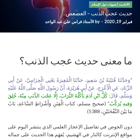
الأحاديث
/
شبهات حول الإسلام
حديث عجب الذنب – العصعص
فبراير 19, 2020
-
by
الأستاذ فراس علي عبد الواحد
ما معنى حديث عجب الذنب؟
“
وَحَدَّثَنَا قُتَيْبَةُ بْنُ سَعِيدٍ، حَدَّثَنَا الْمُغِيرَةُ يَعْنِي الْحِزَامِيَّ، عَنْ أَبِي
الزِّنَادِ، عَنِ الْأَعْرَجِ، عَنْ أَبِي هُرَيْرَةَ، أَنَّ رَسُولَ اللَّهِ صَلَّى اللَّهُ عَلَيْهِ
وَسَلَّمَ، قَالَ:
كُلُّ ابْنِ آدَمَ يَأْكُلُهُ التُّرَابُ، إِلَّا عَجْبَ الذَّنَبِ مِنْهُ، خُلِقَ
وَفِيهِ يُرَكَّبُ.
” (صحيح مسلم، كتاب الْفِتَنِ وَأَشْرَاطِ السَّاعَةِ، بَابُ
مَا بَيْنَ النَّفْخَتَيْنِ، 5388)
دون الخوض في تفاصيل الإعجاز العلمي الذي ينتشر اليوم على
مواقع الإنترنت كالنار في الهشيم، يُفهَم هذا الحديث على جماله