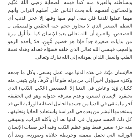
وبساطته والعبرة منه كما فهمه الصحابة رَضِيَ اللهُ عَنْهُم
والمحدّثون أنفسهم بأنه يحث الناس على أصلهم الترابي وأنهم
مهما عملوا للدنيا فلن يبقى لهم منها وفيها إلا عجز الذنب أي
العظم الصغير الذي لا يتجاوز حجم حبة الحمّص والمسمّى بـ
العصعص، والعبرة أن الله تعالى يعيد الإنسان كما بدأ أول مرة
من بدايات صغيرة جداً فإذا هو خصيم مُّبِينٍ، فلا يأخذه الزهو
والعجب فينسى الله تعالى الذي خلقه فسوّاه فعدله وهداه نعمة
القلب والعقل اللذان يقودانه إلى الله تبارك وتعالى.
فالإنسان ميّتٌ في هذه الدنيا مهما عمل وسعى، وكل ما جمعه
وكنزه سيؤول أخيراً إلى من يرثه طوعاً أو كَرهاً، ولن يتبقى منه
ككيان وُلِدَ وعاش في الدنيا إلا العصعص (عَجْب الذَنَب) الذي
يحتقره الإنسان لصغره وعدم معرفة جدواه، وهو في الحقيقة
آخر ما يتبقى في الدنيا من جسده الحامل لصفاته الوراثية التي قد
يستخدمها البشر من بعده في الدراسة واستعادة الخلايا وتخليقها،
كل ذلك الجسد سيزول في الدنيا بعد أن يأكله التراب، وسيبقى
منه جزء صغير فقط وهو عظم الذَنَب وفيه آخر صفات الإنسان
الوراثية التي تحمل بصمته وخريطة خلاياه وصورته، وبعد أن