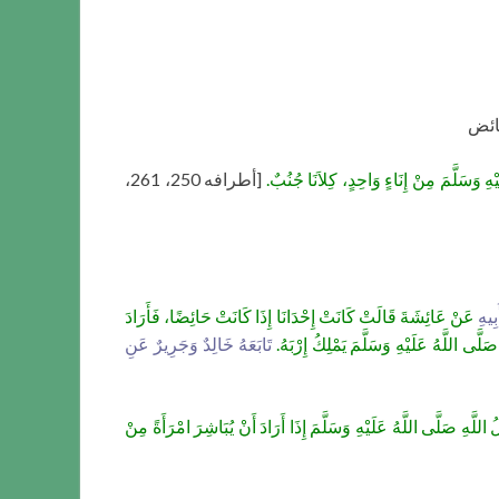
ائض
هِ وَسَلَّمَ مِنْ إِنَاءٍ وَاحِدٍ، كِلاَنَا جُنُبٌ.
[أطرافه 250، 261،
بِيهِ
عَنْ عَائِشَةَ قَالَتْ كَانَتْ إِحْدَانَا إِذَا كَانَتْ حَائِضًا، فَأَرَادَ
لَّى اللَّهُ عَلَيْهِ وَسَلَّمَ يَمْلِكُ إِرْبَهُ.
تَابَعَهُ خَالِدٌ وَجَرِيرٌ عَنِ
هِ صَلَّى اللَّهُ عَلَيْهِ وَسَلَّمَ إِذَا أَرَادَ أَنْ يُبَاشِرَ امْرَأَةً مِنْ