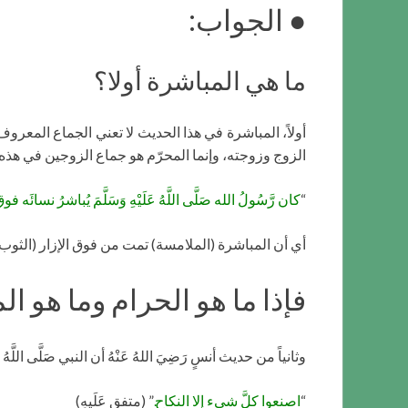
● الجواب:
ما هي المباشرة أولا؟
أولاً، المباشرة في هذا الحديث لا تعني الجماع المعرو
الزوج وزوجته، وإنما المحرّم هو جماع الزوجين في هذه الح
“
كان رَّسُولُ الله صَلَّى اللَّهُ عَلَيْهِ وَسَلَّمَ يُباشرُ نسائَه
أي أن المباشرة (الملامسة) تمت من فوق الإزار (الثوب) ولي
فإذا ما هو الحرام وما هو ا
وثانياً من حديث أنسٍ رَضِيَ اللهُ عَنْهُ أن النبي صَلَّى اللَّهُ عَل
“
اصنعوا كلَّ شيء إلا النكاح.
” (متفق عَلَيهِ)