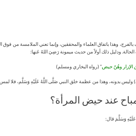
ف بالفرج، وهذا باتفاق العلماء والمحققين، وإنما تعني الملامسة من فوق 
الة. ودليل ذلك أولاً من حديث ميمونة رَضِيَ اللهُ عَنها:
 فوق الإزار وهُنّ حيض.
” (رواه البخاري ومسلم)
س بدونه، وهذا من عظمة خلق النبي صَلَّى اللَّهُ عَلَيْهِ وَسَلَّم، فلا لم
لمباح عند حيض المرأة؟
َيْهِ وَسَلَّمَ قال: