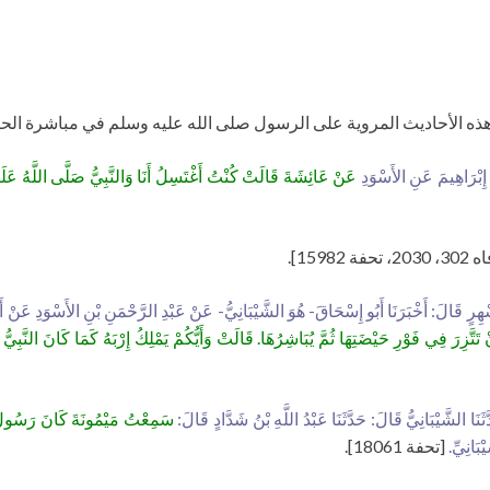
ذه الأحاديث المروية على الرسول صلى الله عليه وسلم في مباشرة الح
إِبْرَاهِيمَ عَنِ الأَسْوَدِ
عَنْ عَائِشَةَ قَالَتْ كُنْتُ أَغْتَسِلُ أَنَا وَالنَّبِيُّ صَلَّى اللَّهُ عَلَيْ
فة 15982].
ْهِرٍ قَالَ: أَخْبَرَنَا أَبُو إِسْحَاقَ- هُوَ الشَّيْبَانِيُّ- عَنْ عَبْدِ الرَّحْمَنِ بْنِ الأَسْوَدِ عَنْ أَ
تَّزِرَ فِي فَوْرِ حَيْضَتِهَا ثُمَّ يُبَاشِرُهَا. قَالَتْ وَأَيُّكُمْ يَمْلِكُ إِرْبَهُ كَمَا كَانَ النَّبِيُّ صَ
ثَنَا الشَّيْبَانِيُّ قَالَ: حَدَّثَنَا عَبْدُ اللَّهِ بْنُ شَدَّادٍ قَالَ:
سَمِعْتُ مَيْمُونَةَ كَانَ رَسُولُ اللَّ
بَانِيِّ.
[تحفة 18061].