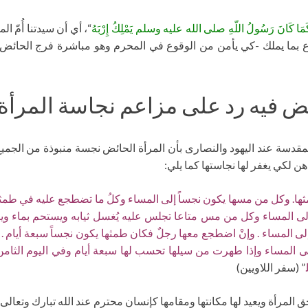
ْبَهُ كَمَا كَانَ رَسُولُ اللّهِ صلى الله عليه وسلم يَمْلِكُ إِرْبَهُ
“، أي أن سيدتنا أُمّ ال
تمتاع بما يملك -كي يأمن من الوقوع في المحرم وهو مباشرة فرج الحائض.
 فيه رد على مزاعم نجاسة المرأة ع
اة المقدسة عند اليهود والنصارى بأن المرأة الحائض نجسة منبوذة من ا
ن لكي يغفر لها نجاستها كما يلي:
 طمثها. وكل من مسها يكون نجساً إلى المساء وكلُ ما تضطجع عليه في طم
لى المساء وكل من مس متاعا تجلس عليه يُغسل ثيابه ويستحم بماء وي
إلى المساء . وإنْ اضطجع معها رجلٌ فكان طمثها يكون نجساً سبعة أيا
لى المساء وإذا طهرت من سيلها تحسب لها سبعة أيام وفي اليوم الثامن
” (سفر اللاويين)
المرأة ويعيد لها مكانتها ومقامها كإنسان محترم عند الله تبارك وتعالى.