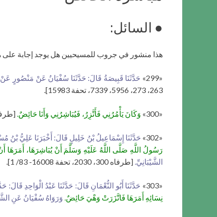
● السائل:
هذا منشور في جروب للمسيحيين هل يوجد إجابة على ه
«299»
حَدَّثَنَا قَبِيصَةُ قَالَ: حَدَّثَنَا سُفْيَانُ عَنْ مَنْصُورٍ عَنْ 
263، 273، 5956، 7339، تحفة 15983].
«300»
وَكَانَ يَأْمُرُنِي فَأَتَّزِرُ، فَيُبَاشِرُنِي وَأَنَا حَائِضٌ.
[طرفاه 302، 2030، تح
«302»
حَدَّثَنَا إِسْمَاعِيلُ بْنُ خَلِيلٍ قَالَ: أَخْبَرَنَا عَلِيُّ بْنُ مُس
رَسُولُ اللَّهِ صَلَّى اللَّهُ عَلَيْهِ وَسَلَّمَ أَنْ يُبَاشِرَهَا، أَمَرَهَا أَنْ تَ
الشَّيْبَانِيِّ.
[طرفاه 300، 2030، تحفة 16008- 83/ 1].
«303»
حَدَّثَنَا أَبُو النُّعْمَانِ قَالَ: حَدَّثَنَا عَبْدُ الْوَاحِدِ قَالَ: حَدَّ
نِسَائِهِ أَمَرَهَا فَاتَّزَرَتْ وَهْيَ حَائِضٌ.
وَرَوَاهُ سُفْيَانُ عَنِ الشَّيْ