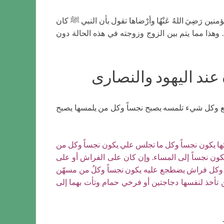
مؤمنين رَضِيَ اللهُ عَنْهُا وأرْضاها تقول بأن النبي ﷺ كان
 وهذا مما يتم بين الزوج وزوجته في هذه الحالة دون
ند اليهود والنصارى
لجميع وكل شيء تلمسه يصبح نجساً وكل من يلمسها يصبح
ثها يكون نجساً وكل ما تجلس علي يكون نجساً وكل من
كون نجساً إلى المساء. وإن كان على الفراش أو على
م . وكل فراش يضطجع عليه يكون نجساً وكلُ من مسهّن
 تأخذ لنفسها دجاجتين أو فرخي حمام وتأت بهما إلى