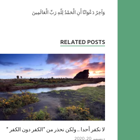
وَآخِرُ دَعْوَانْا أَنِ الْحَمْدُ لِلّهِ رَبِّ الْعَالَمِينَ
RELATED POSTS
لا نكفر أحدا .. ولكن نحذر من “الكفر دون الكفر “
ديسمبر 20, 2020