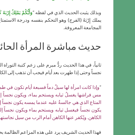
وبذلك يثبت الحديث الذي في لفظه “
وَأَيُّكُمْ يَمْلِكُ إِر
يملك إِرْبَهُ (الفرج) وهو التحكم بنفسه ودرجة الاس
المجامعة المعروفة.
حديث مباشرة المرأة الحائض
ثانياً، في هذا الحديث ردٌّ مبرم على زعم كتبة التور
نجساً وحتى إذا طهرت بعد أيام فيجب أن تذهب إلى الكاه
“
وإذا كانت امرأة لها سيلٌ دماً فسبعة أيام تكون في
مس فراشها يغسلُ ثيابه ويستحم بماء، ويكون نجساً إ
المتاع الذي هي جالسةُ عليه عندما يمسه يكون نجساً 
يكون نجساً فيغسل ثيابه ويستحم بماء ويكون نجساً إ
الكاهن. ويُكفر عنها الكاهن أمام الرب من سيل نجاستها.
فهذا الحديث الشريف يرد على هذه المزاعم الظالمة بحق 