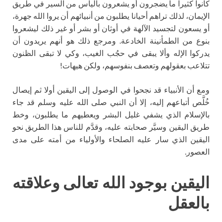
كانوا كثيرا ما يضجرون أو يشعرون باليأس من السير في طريق
الإيمان، لذلك تراهم أحيانا يطلبون من أنبيائهم أن يروا الله جهرة،
أو يسعون لتجسيد الآلهة في أوثان أو بشر أو غير ذلك ليشعروا
بنوع من الطمأنينة الخادعة. ومرجع ذلك هو أنهم يريدون أن
يدركوا الإله وألا يبقى في حجُب الغيب، وكي لا تبقى الظنون
تتلاعب بعقولهم وتعصف بنفوسهم، ولكن هيهات!
ومع أن الأنبياء قد نجحوا في الوصول إلى اليقين أولا ثم إيصال
خُلَّص أتباعهم إليه، إلا أن النبي صلى الله عليه وسلم قد جاء
بالإسلام الذي يشفي غليل البشر ويعطيهم ما يطلبون، وخط
طريق اليقين وسيَّر صحابته عليه، وقدَّم للناس هذا الطريق نحو
اليقين الذي سار عليه الصلحاء والأولياء من أمته على مدى
العصور.
اليقين بوجود الله تعالى وعلاقته
بالعقل