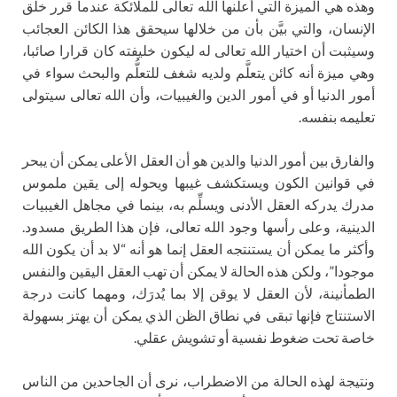
وهذه هي الميزة التي أعلنها الله تعالى للملائكة عندما قرر خلق
الإنسان، والتي بيَّن بأن من خلالها سيحقق هذا الكائن العجائب
وسيثبت أن اختيار الله تعالى له ليكون خليفته كان قرارا صائبا،
وهي ميزة أنه كائن يتعلَّم ولديه شغف للتعلُّم والبحث سواء في
أمور الدنيا أو في أمور الدين والغيبيات، وأن الله تعالى سيتولى
تعليمه بنفسه.
والفارق بين أمور الدنيا والدين هو أن العقل الأعلى يمكن أن يبحر
في قوانين الكون ويستكشف غيبها ويحوله إلى يقين ملموس
مدرك يدركه العقل الأدنى ويسلِّم به، بينما في مجاهل الغيبيات
الدينية، وعلى رأسها وجود الله تعالى، فإن هذا الطريق مسدود.
وأكثر ما يمكن أن يستنتجه العقل إنما هو أنه “لا بد أن يكون الله
موجودا”، ولكن هذه الحالة لا يمكن أن تهب العقل اليقين والنفس
الطمأنينة، لأن العقل لا يوقن إلا بما يُدرَك، ومهما كانت درجة
الاستنتاج فإنها تبقى في نطاق الظن الذي يمكن أن يهتز بسهولة
خاصة تحت ضغوط نفسية أو تشويش عقلي.
ونتيجة لهذه الحالة من الاضطراب، نرى أن الجاحدين من الناس