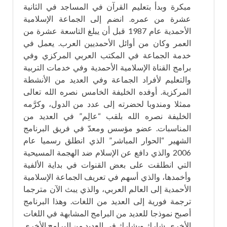
مبكرة وبدأ بتعليم القرآن في المساجد في الثانية
عشرة من عمره. انضم إلى الجماعة الإسلامية
الأحمدية عام 1987 قبل أن يبلغ التاسعة عشرة من
العمر وكان من أوائل الأحمديين العرب. يعمل في
خدمة الجماعة في المكتب العربي المركزي وفي
برامج القناة الإسلامية الأحمدية وفي خدمات التربية
والتعليم لأفراد الجماعة وفي العديد من الأنشطة
المركزية. أوفده الخليفة الخامس نصره الله تعالى
ممثلا ومندوبا لحضرته إلى عدد من الدول، وكرَّمه
الخليفة نصره الله بلقب “عالِم” في العديد من
المناسبات. عضو مؤسس ومعدّ في فريق البرنامج
الشهير “الحوار المباشر” الذي انطلق رسميا عام
2006 والذي دافع عن الإسلام ضد الهجمة المسيحية
التي انطلقت على بعض القنوات في بداية الألفية
وأخمدها، والذي أسهم في تعريف الجماعة الإسلامية
الأحمدية إلى العالم العربي، والذي يبث الآن مترجما
ترجمة فورية إلى العديد من اللغات. وهذا البرنامج
أصبح نموذجا للعديد من البرامج المشابهة في اللغات
الأخرى. شارك ويشارك في العديد من البرامج الأخرى