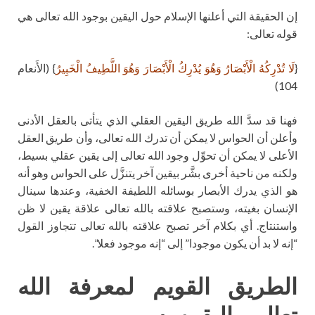
إن الحقيقة التي أعلنها الإسلام حول اليقين بوجود الله تعالى هي
قوله تعالى:
{
لَا تُدْرِكُهُ الْأَبْصَارُ وَهُوَ يُدْرِكُ الْأَبْصَارَ وَهُوَ اللَّطِيفُ الْخَبِيرُ
} (الأَنعام
104)
فهنا قد سدَّ الله طريق اليقين العقلي الذي يتأتى بالعقل الأدنى
وأعلن أن الحواس لا يمكن أن تدرك الله تعالى، وأن طريق العقل
الأعلى لا يمكن أن تحوِّل وجود الله تعالى إلى يقين عقلي بسيط،
ولكنه من ناحية أخرى بشَّر بيقين آخر يتنزَّل على الحواس وهو أنه
هو الذي يدرك الأبصار بوسائله اللطيفة الخفية، وعندها سينال
الإنسان بغيته، وستصبح علاقته بالله تعالى علاقة يقين لا ظن
واستنتاج. أي بكلام آخر تصبح علاقته بالله تعالى تتجاوز القول
“إنه لا بد أن يكون موجودا” إلى “إنه موجود فعلا”.
الطريق القويم لمعرفة الله
تعالى واليقين به