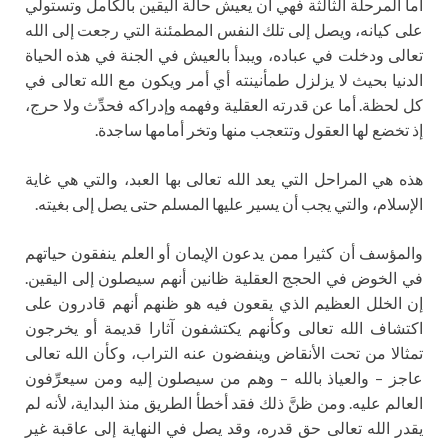
أما المرحلة الثالثة فهي أن يعيش حالة اليقين بالكامل وتستولي
على كيانه، ويصل إلى تلك النفس المطمئنة التي رجعت إلى الله
تعالى ودخلت في عباده، ويبدأ بالعيش في الجنة في هذه الحياة
الدنيا بحيث لا يزلزل طمأنينته أي أمر ويكون مع الله تعالى في
كل لحظة. أما عن قدرته العقلية وفهمه وإدراكه فحدِّث ولا حرج،
إذ تخضع لها العقول وتتعجب منها وتخر أمامها ساجدة.
هذه هي المراحل التي يعد الله تعالى بها العبد، والتي هي غاية
الإسلام، والتي يجب أن يسير عليها المسلم حتى يصل إلى بغيته.
والمؤسف أن كثيرا ممن يدعون الإيمان أو العلم ينفقون حياتهم
في الخوض في الحجج العقلية ظانين أنهم سيصلون إلى اليقين.
إن الخلل العظيم الذي يقعون فيه هو ظنهم أنهم قادرون على
اكتشاف الله تعالى وكأنهم يكتشفون آثارا قديمة أو يخرجون
تمثالا من تحت الأنقاض وينفضون عنه التراب، وكأن الله تعالى
عاجز – والعياذ بالله – وهم من سيصلون إليه ومن سيعرِّفون
العالم عليه. ومن ظنَّ ذلك فقد أخطأ الطريق منذ البداية، لأنه لم
يقدر الله تعالى حق قدره، وقد يصل في النهاية إلى عاقبة غير