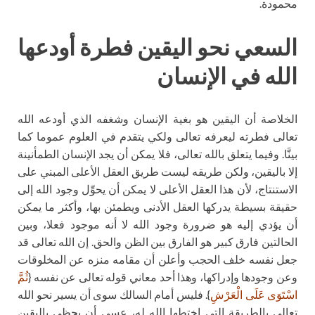
محمودة.
السعي نحو اليقين
فطرة أودعها
الله في الإنسان
الخلاصة أن اليقين هو بغية الإنسان وشغفه الذي أودعه الله
تعالى فطرته ليعرفه تعالى ولكي يتقدم في العلوم عموما كما
بينَّا. وفيما يتعلق بالله تعالى، فلا يمكن أن يجد الإنسان الطمأنينة
إلا باليقين، ولكن طريقه ليست طريق العقل الأعلى المبني على
الاستنتاج، لأن هذا العقل الأعلى لا يمكن أن يحوِّل وجود الله إلى
حقيقة بسيطة يدركها العقل الأدنى ويطمئن بها، وأكثر ما يمكن
أن يؤدي إليه هو ضرورة وجود الله لا أنه موجود فعلا، وبين
الحالتين فارق كبير هو الفارق بين الظن والحق. إن الله تعالى قد
جعل نفسه خلف الحجب وأعلن أن مقامه منزه عن المخلوقات
وعن وجودها وإدراكها، وهذا أحد معاني قوله تعالى عن نفسه {
ثُمَّ
اسْتَوَى عَلَى الْعَرْشِ
}. فليس أمام السالك سوى أن يسير نحو الله
تعالى بالطريقة التي اختطها الله له، عسى أن يحظى باليقين