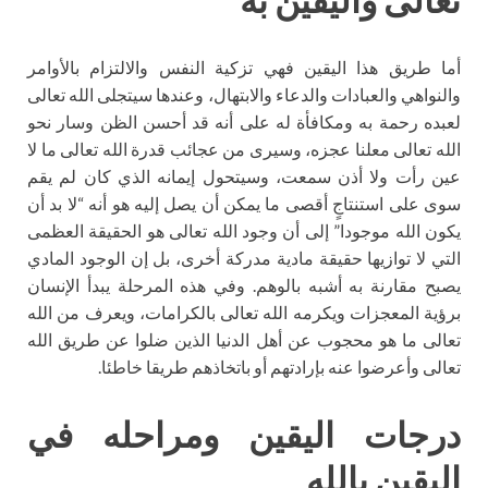
أما طريق هذا اليقين فهي تزكية النفس والالتزام بالأوامر
والنواهي والعبادات والدعاء والابتهال، وعندها سيتجلى الله تعالى
لعبده رحمة به ومكافأة له على أنه قد أحسن الظن وسار نحو
الله تعالى معلنا عجزه، وسيرى من عجائب قدرة الله تعالى ما لا
عين رأت ولا أذن سمعت، وسيتحول إيمانه الذي كان لم يقم
سوى على استنتاجٍ أقصى ما يمكن أن يصل إليه هو أنه “لا بد أن
يكون الله موجودا” إلى أن وجود الله تعالى هو الحقيقة العظمى
التي لا توازيها حقيقة مادية مدركة أخرى، بل إن الوجود المادي
يصبح مقارنة به أشبه بالوهم. وفي هذه المرحلة يبدأ الإنسان
برؤية المعجزات ويكرمه الله تعالى بالكرامات، ويعرف من الله
تعالى ما هو محجوب عن أهل الدنيا الذين ضلوا عن طريق الله
تعالى وأعرضوا عنه بإرادتهم أو باتخاذهم طريقا خاطئا.
درجات اليقين ومراحله في
اليقين بالله