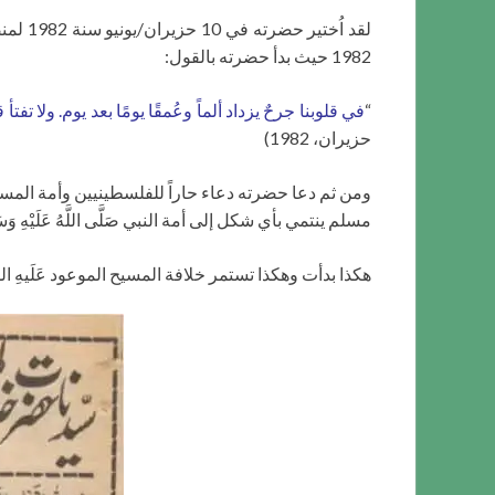
1982 حيث بدأ حضرته بالقول:
“
في قلوبنا جرحٌ يزداد ألماً وعُمقًا يومًا بعد يوم. ولا ت
حزيران، 1982)
ومن ثم دعا حضرته دعاء حاراً للفلسطينيين وأمة المسل
مسلم ينتمي بأي شكل إلى أمة النبي صَلَّى اللَّهُ عَلَيْهِ وَسَلّ
هكذا بدأت وهكذا تستمر خلافة المسيح الموعود عَلَيهِ ال