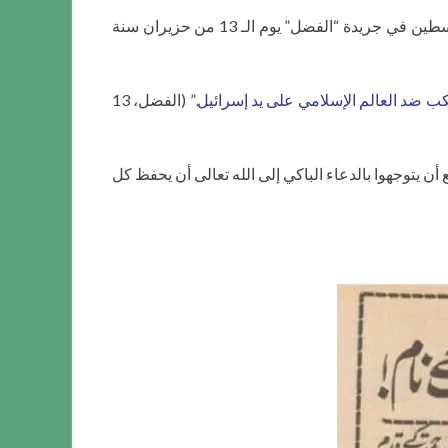
لقد اُختير حضرته في 10 حزيران/يونيو سنة 1982 لمنصب الخلافة، وبعد ثلاثة أيام فقط ظهر هذا الخطاب والدعاء من أجل فلسطين في جريدة “الفضل” يوم الـ 13 من حزيران سنة
تُرتكب ضد العالم الإسلامي على يد إسرائيل.
” (الفضل، 13
 يتوجهوا بالدعاء الباكي إلى الله تعالى أن يحفظ كل