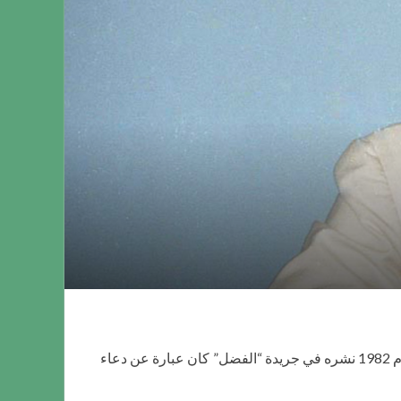
أوَّل خطاب عام لحضرة مرزا ​​طاهر أحمد رحمه الله تعالى مباشرة بعد اختيار حضرته لمنصب خليفة المسيح الرابع في صيف عام 1982 نشره في جريدة “الفضل” كان عبارة عن دعاء