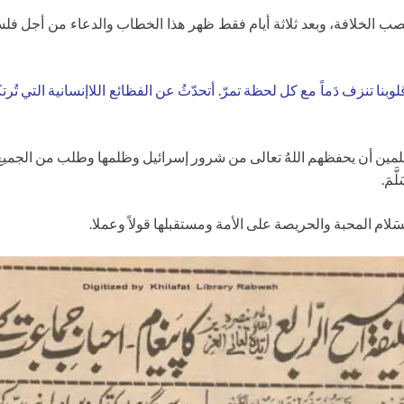
فتأ قلوبنا تنزف دَماً مع كل لحظة تمرّ. أتحدّثُ عن الفظائع اللاإنسانية التي 
مين أن يحفظهم اللهُ تعالى من شرور إسرائيل وظلمها وطلب من الجميع أن
َمَ.
سَلام المحبة والحريصة على الأمة ومستقبلها قولاً وعملا.