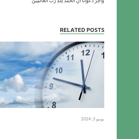
وَآخِرُ دَعْوَانْا أَنِ الْحَمْدُ لِلّهِ رَبِّ الْعَالَمِينَ
RELATED POSTS
يونيو 3, 2024