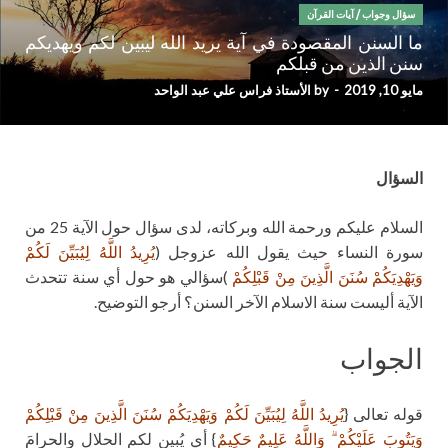
سؤال وجواب
/
آيات القرآن
ما السنن المقصودة في آية يريد الله ليبين لكم ويهديكم
سنن الذين من قبلكم
مايو 10, 2019
-
by
الأستاذ فراس علي عبد الواحد
السؤال
السلام عليكم ورحمة الله وبركاته، لدى سؤال حول الآية 25 من
سورة النساء حيث يقول الله عزوجل (
يُرِيدُ اللَّهُ لِيُبَيِّنَ لَكُمْ
وَيَهْدِيَكُمْ سُنَنَ الَّذِينَ مِنْ قَبْلِكُمْ
)سؤالي هو حول أي سنة تتحدث
الآية أليست سنة الاسلام الآخر السنن؟ أرجو التوضيح.
الجواب
قوله تعالى {
يُرِيدُ اللَّهُ لِيُبَيِّنَ لَكُمْ وَيَهْدِيَكُمْ سُنَنَ الَّذِينَ مِنْ قَبْلِكُمْ
وَيَتُوبَ عَلَيْكُمْ ۗ وَاللَّهُ عَلِيمٌ حَكِيمٌ
} أي يُبين لكم الحلال والحرامَ