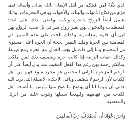
الذي بَيَّنَهُ لمن قبلكم من أهل الإيمان بالله تعالى وأنبيائه فيما
حرّم من نكاح الأمهات والبنات والأخوات وباقي المحرمات، وذلك
يشمل أيضاً الزواج بالحرة والأمة وقضى بذلك على اتخاذ
المحظيات والدخول بهن بغير زواج شرعي بل يجب الزواج بهن
قبل أي خلوة ومعاشرة، وكذلك الحث على عدم التمييز في
المعاملة بين الحرة وملك اليمين بحجة أن الحرة أعلى مستوى
في المجتمع وما إلى ذلك بل يجب العدل مع الحرة ومع غيرها،
وكذلك عقاب الزانية إذا كانت حرة وتنصيف ذلك لمن ملكت
أيمانكم رحمة بهن رغم هذا الفعل المقيت مما يدل أيضاً على أن
الرجم المزعوم للزاني المحصن هو مجرد سوء فهم من أهل
الكتاب لأن الرجم لا ينصّف، وباقي الأحكام الأصيلة التي يريد الله
تعالى أن يبينها لنا أي يوضح ما صح منها وليس ما أضافه أهل
الكتاب من أفهامهم وليهدينا سبيلها ويتوب علينا من الزلل
والمعصية.
وَآخِرُ دَعْوَانْا أَنِ الْحَمْدُ لِلّهِ رَبِّ الْعَالَمِينَ