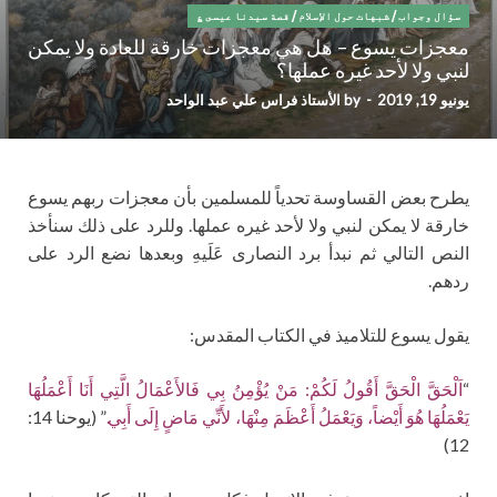
سؤال وجواب
/
شبهات حول الإسلام
/
قصة سيدنا عيسى ؏
معجزات يسوع – هل هي معجزات خارقة للعادة ولا يمكن
لنبي ولا لأحد غيره عملها؟
يونيو 19, 2019
-
by
الأستاذ فراس علي عبد الواحد
يطرح بعض القساوسة تحدياً للمسلمين بأن معجزات ربهم يسوع
خارقة لا يمكن لنبي ولا لأحد غيره عملها. وللرد على ذلك سنأخذ
النص التالي ثم نبدأ برد النصارى عَلَيهِ وبعدها نضع الرد على
ردهم.
يقول يسوع للتلاميذ في الكتاب المقدس:
“
اَلْحَقَّ الْحَقَّ أَقُولُ لَكُمْ: مَنْ يُؤْمِنُ بِي فَالأَعْمَالُ الَّتِي أَنَا أَعْمَلُهَا
يَعْمَلُهَا هُوَ أَيْضاً، وَيَعْمَلُ أَعْظَمَ مِنْهَا، لأَنِّي مَاضٍ إِلَى أَبِي.
” (يوحنا 14:
12)