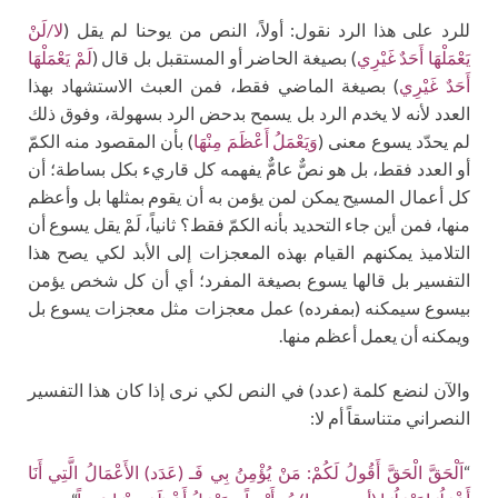
للرد على هذا الرد نقول: أولاً، النص من يوحنا لم يقل (
لا/لَنْ
يَعْمَلْهَا أَحَدٌ غَيْرِي
) بصيغة الحاضر أو المستقبل بل قال (
لَمْ يَعْمَلْهَا
أَحَدٌ غَيْرِي
) بصيغة الماضي فقط، فمن العبث الاستشهاد بهذا
العدد لأنه لا يخدم الرد بل يسمح بدحض الرد بسهولة، وفوق ذلك
لم يحدّد يسوع معنى (
وَيَعْمَلُ أَعْظَمَ مِنْهَا
) بأن المقصود منه الكمّ
أو العدد فقط، بل هو نصٌّ عامٌّ يفهمه كل قاريء بكل بساطة؛ أن
كل أعمال المسيح يمكن لمن يؤمن به أن يقوم بمثلها بل وأعظم
منها، فمن أين جاء التحديد بأنه الكمّ فقط؟ ثانياً، لَمْ يقل يسوع أن
التلاميذ يمكنهم القيام بهذه المعجزات إلى الأبد لكي يصح هذا
التفسير بل قالها يسوع بصيغة المفرد؛ أي أن كل شخص يؤمن
بيسوع سيمكنه (بمفرده) عمل معجزات مثل معجزات يسوع بل
ويمكنه أن يعمل أعظم منها.
والآن لنضع كلمة (عدد) في النص لكي نرى إذا كان هذا التفسير
النصراني متناسقاً أم لا:
“
اَلْحَقَّ الْحَقَّ أَقُولُ لَكُمْ: مَنْ يُؤْمِنُ بِي فَـ (عَدَد) الأَعْمَالُ الَّتِي أَنَا