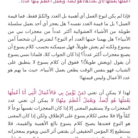
أَعْمَلُهَا يَعْمَلُهَا (أي بعددها) هُوَ أَيْضاً، وَيَعْمَلُ أَعْظَمَ مِنْهَا عدداً.
“.
فإذا لم يكن لنوع العمل أي أهمية بل العدد والكمّ فقط، فما قيمة
العمل؟ بل ما قيمة العدد نفسه؟ هل يعجز أي أحد بعمل سلسلة
طويلة من الأشياء العشوائية أكثر عدداً من معجزات نبي من
الأنبياء؟ هل يهمنا حينها العدد أم النوع؟ لنفترض أن شخصاً آمن
بيسوع ولكنه لم يعش طويلاً، فهل سيمكنه بحسب كلام يسوع أن
يصنع معجزات أكثر عدداً؟ إذا كان الجواب كلا، فلماذا نسي يسوع
أن يقول (ويعش طويلاً)؟ ففوق أن كلام يسوع لا ينطبق على
الشباب فهو بنفس الوقت يطعن بعمل الأنبياء، حيث ما يهم هو
عدد الأعمال وليس قيمتها!
لهذا لا يمكن أن تعني (
مَنْ يُؤْمِنُ بِي فَالأَعْمَالُ الَّتِي أَنَا أَعْمَلُهَا
يَعْمَلُهَا هُوَ أَيْضاً، وَيَعْمَلُ أَعْظَمَ مِنْهَا
) لا يمكن أن تعني عدد
المعجزات ولا يستقيم المعنى إلا إذا كان المعجزات نفسهاً نوعاً لا
كمّاً وإلا فلا معنى لكلام يسوع على الإطلاق. ولكن إذا كان المعنى
هو النوع فعندها يصبح كلام يسوع بالغ الأهمية والقيمة، فلا
يستطيع إلا المؤمن الحقيقي أن يقتفي أثر النبي ويقوم بمعجزاته