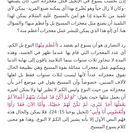
إذن بحسب يسوع في الإنجيل فكل معجزاته التي كان يصنعها
-وكان لا زال حياً وهو يُصِّرح بهذا أي يمكنه صنع المزيد- يمكن لأي
تلميذ من تلاميذه إذا هو آمنَ بالمسيح عَلَيهِ السَلام يمكن لهذا
التلميذ أن يصنع مثل معجزات المسيح بل وأعظم منها! والسؤال
هنا: أي إلٰهٍ هذا الذي يمكن للبشر عمل معجزات أعظم منه؟
رد النصارى هو أن يسوع لم يقصد بـ (
أَعْظَمَ مِنْهَا
) النوع بل الكم،
أي عدد المعجزات التي قام بها عندما ظهر في الجسد، وهذه
المدة لا تتجاوز ثلاث سنوات بينما التلاميذ باقون إلى نهاية الدنيا
ويمكنهم عمل معجزات مماثلة بقوة المسيح وهي بطبيعة الحال
تفوق معجزاته عدداً لأنها ليست لثلاث سنوات فقط بل لعلها
لآلاف السنين، خصوصاً وأن المسيح يقول في موضع آخر بأن
معجزاته من حيث النوع وليس الكم لا نظير لها ولا يمكن لغيره
أن يعمل مثلها حيث يقول: “
لَوْ لَمْ أَكُنْ قَدْ عَمِلْتُ بَيْنَهُمْ أَعْمَالاً لَمْ
يَعْمَلْهَا أَحَدٌ غَيْرِي، لَمْ تَكُنْ لَهُمْ خَطِيَّةٌ، وَأَمَّا الآنَ فَقَدْ رَأَوْا
وَأَبْغَضُونِي أَنَا وَأَبِي.
” (انجيل يوحنا 15: 24)، فلا يمكن والحال هذه
فهْم النص الأول إلا بأنه يشير إلى الكمّ لا النوع، وهذا هو معنى
كلام يسوع المسيح.