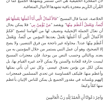
لأن المعجزة الحقيقية هي التي تستمر ويشهدها الجميع كما أن
القُرآن الكَرِيم معجزة باقية تشهدها الأجيال المتعاقبة.
الخلاصة، عندما قال المسيح ؑ “
فَالأَعْمَالُ الَّتِي أَنَا أَعْمَلُهَا يَعْمَلُهَا هُوَ
أَيْضاً، وَيَعْمَلُ أَعْظَمَ مِنْهَا
” ويقصد “
مَنْ يُؤْمِنُ بِي
” فلا يمكن بحال
أن نعدّل الجملة الإنجيلية ونضيف لها من أفهامنا لتصبح “فَكمّ
الأَعْمَالُ الَّتِي أَنَا أَعْمَلُهَا يَعْمَلُ بعددها المؤمن بي أَيْضاً، وَيَعْمَلُ
أَعْظَمَ مِنْهَا عددا”. محاولة غير ناجحة من فرق التنصير، ولا يصح
إلا الصحيح، وهو أن عمل النبي يستمر من خلال المؤمنين به من
بعده. وبالتالي وحسب النص من يوحنا، فإن معجزات المسيح
ليست خارقة للعادة والسنن ولا يمكن لأحد غيره القيام بها، بل
يمكن لكل من يؤمن بصدق عيسى ؑ وكل نبي أن يأتي بمثلها
وأعظم منها. فليكف القساوسة عن تحدي المسلمين فمعجزات
إلههم وبلسانه في مقدور الجميع بل يمكن للناس الإتيان بأعظم
منها كمّاً وكيفا.
وَآخِرُ دَعْوَانْا أَنِ الْحَمْدُ لِلّهِ رَبِّ الْعَالَمِينَ