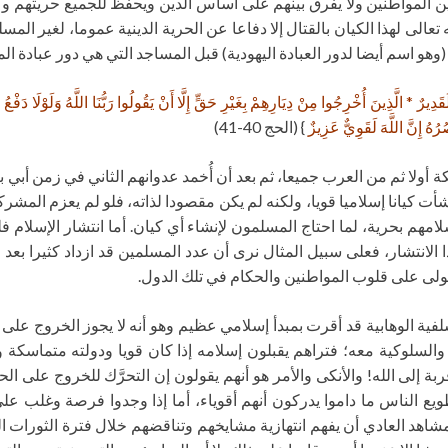
المواطنين ولا يفرق بينهم على أساس الدين ويحفظ للجميع حريتهم وكيانات
تعالى لهذا الكيان بالقتال إلا دفاعا عن الحرية الدينية عموما، لغير المس
وهو اسم أيضا لدور العبادة اليهودية) قبل المساجد التي هي دور عبادة الم
لَقَدِيرٌ * الَّذِينَ أُخْرِجُوا مِنْ دِيَارِهِمْ بِغَيْرِ حَقٍّ إِلَّا أَنْ يَقُولُوا رَبُّنَا اللَّهُ وَلَوْلَا د
ُهُ إِنَّ اللَّهَ لَقَوِيٌّ عَزِيزٌ
} (الحج 40-41)
 أولا ثم من العرب جميعا، ثم بعد أن أُخمد عدوانهم الثاني في زمن أب
ت كيانا إسلاميا قويا، ولكنه لم يكن مقصودا لذاته، فلو لم يعزم الم
هم بحرية، لما احتاج المسلمون لإنشاء أي كيان. أما انتشار الإسلام فل
نتشار، فعلى سبيل المثال نرى أن عدد المسلمين قد ازداد كثيرا بعد صل
تولى على قلوب المواطنين والحكام في تلك الدول.
لفية الوهابية قد أقرت بمبدأ إسلامي عظيم وهو أنه لا يجوز الخروج على ا
ة والسلوكية معه؛ فتراهم يقبلون إسلامه إذا كان قويا ودولته متماسك
قربة إلى الله! والأنكى والأمر هو أنهم يقولون إن التحرَّك للخروج على 
ويع الناس ما داموا يدركون أنهم أقوياء، أما إذا وجدوا فرصة وغلب 
د العادي أن يفهم انتهازية مشايخهم وتناقضهم خلال فترة الثورات العرب