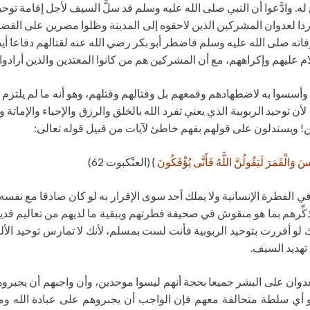
 له. وادَّعوا أن النبي صلى الله عليه وسلم قد سلَّ السيف لأجل إقامة توح
 وردا لعدوان المشركين الذين لاحقوه إلى المدينة وظلوا مصرين على القض
وفاته صلى الله عليه وسلم فاضطر أبو بكر رضي الله عنه لقتالهم دفاعا أ
 عليهم وإكراههم، مع أن المشركين هم من كانوا المعتدين والذين أرادوا
أسسوا به لاضطهادهم وقمعهم بل وقتالهم وقتلهم، وهو أنه ما لم يلتزم ا
أن توحيد الربوبية الذي يعني تفرد الله بالخلق والرزق والإحياء والإماتة 
! ويستدلون على قولهم بفهم خاطئ لآيات من قبيل قوله تعالى:
وَالْقَمَرَ لَيَقُولُنَّ اللَّهُ فَأَنَّى يُؤْفَكُونَ
} (العنْكبوت 62)
 الفطرة الإنسانية ولا يملك أحد سوى الإقرار به لو كان صادقا مع نفسه، أ
ذكِّرهم بما هو منقوش في صحيفة فطرتهم وببقية ما لديهم من تعاليم قديم
 لو أقررت بتوحيد الربوبية فأنت لست بمسلم، لأنك لا تمارس توحيد الألو
تهديد السيف.
لعدوان على البشر جميعا بحجة أنهم ليسوا موحدين، وأن واجبهم أن يجبروه
ي سلطة متحالفة معهم فإن الواجب أن يجبروهم على عبادة الله وملا