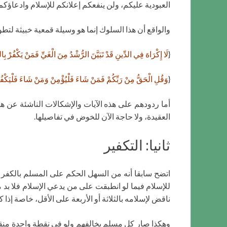
العبودية عليكم، ولن ينفعكم إعلانكم للإسلام وادعاؤكم ب
والواقع أن هذا السلوك إنما هو وسيلة قمعية خبيثة لتط
{
لَا إِكْرَاهَ فِي الدِّينِ قَدْ تَبَيَّنَ الرُّشْدُ مِنَ الْغَيِّ فَمَنْ يَكْفُرْ ب
{
وَقُلِ الْحَقُّ مِنْ رَبِّكُمْ فَمَنْ شَاءَ فَلْيُؤْمِنْ وَمَنْ شَاءَ فَلْيَكْفُ
أما ردودهم على هذه الآيات والإشكالات الناشئة عن 
العقيدة، ولا حاجة الآن للخوض في تفاصيلها.
ثانيا: التكفير
اتضح سابقا أنه من السهل الحكم على المسلم بالكفر ل
للإسلام فيما لو انطبقت على من يدعي الإسلام فلا بد 
ناقض لإسلامه بالثلاثة أو الأربعة على الأقل، خاصة إذا كا
وهكذا صار كل مسلم يخالفهم ولو في نقطة واحدة منقوض