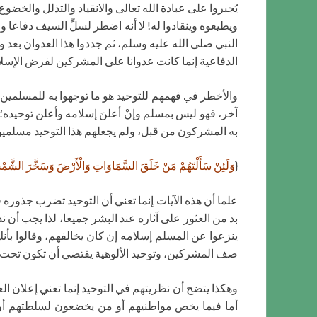
يُجبروا على عبادة الله تعالى والانقياد والتذلل والخضوع
ويطيعوه وينقادوا له! لا أنه اضطر لسلِّ السيف دفاعا
النبي صلى الله عليه وسلم، ثم جددوا هذا العدوان بعد 
الدفاعية إنما كانت عدوانا على المشركين لفرض الإسلام
والأخطر في فهمهم للتوحيد هو ما توجهوا به للمسلمين و
آخر، فهو ليس بمسلم وإنْ أعلنَ إسلامه وأعلن توحيده؛ ل
به المشركون من قبل، ولم يجعلهم هذا التوحيد مسلمين
{
وَلَئِنْ سَأَلْتَهُمْ مَنْ خَلَقَ السَّمَاوَاتِ وَالْأَرْضَ وَسَخَّرَ الشَّمْسَ 
علما أن هذه الآيات إنما تعني أن التوحيد تضرب جذوره في
بد من العثور على آثاره عند البشر جميعا، لذا يجب أن ن
ينزعوا عن المسلم إسلامه إن كان يخالفهم، وقالوا بأنك
صف المشركين، وتوحيد الألوهية يقتضي أن تكون تحت 
وهكذا يتضح أن نظريتهم في التوحيد إنما تعني إعلان ا
أما فيما يخص مواطنيهم أو من يخضعون لسلطتهم أو أ