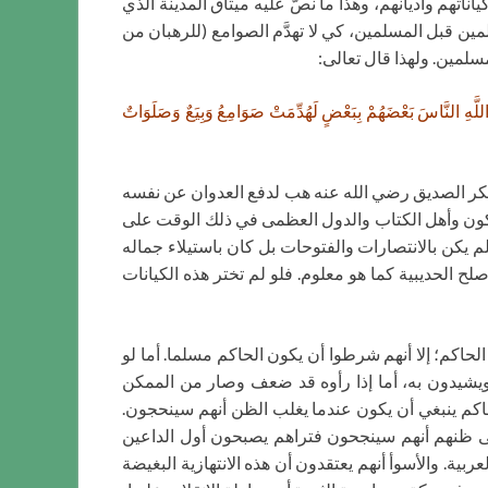
هم وأديانهم، وهذا ما نصَّ عليه ميثاق المدينة الذي
لمين قبل المسلمين، كي لا تهدَّم الصوامع (للرهبان من
سلمين. ولهذا قال تعالى:
َفْعُ اللَّهِ النَّاسَ بَعْضَهُمْ بِبَعْضٍ لَهُدِّمَتْ صَوَامِعُ وَبِيَعٌ وَصَلَوَاتٌ
ي بكر الصديق رضي الله عنه هب لدفع العدوان عن نفسه
شركون وأهل الكتاب والدول العظمى في ذلك الوقت على
م يكن بالانتصارات والفتوحات بل كان باستيلاء جماله
ح الحديبية كما هو معلوم. فلو لم تختر هذه الكيانات
لحاكم؛ إلا أنهم شرطوا أن يكون الحاكم مسلما. أما لو
ة ويشيدون به، أما إذا رأوه قد ضعف وصار من الممكن
الحاكم ينبغي أن يكون عندما يغلب الظن أنهم سينحجون.
على ظنهم أنهم سينجحون فتراهم يصبحون أول الداعين
ية. والأسوأ أنهم يعتقدون أن هذه الانتهازية البغيضة