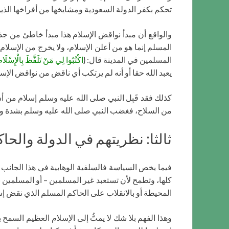
تحكم بكفر الدولة السعودية ومشايخها من أفراخها الذين
والواقع أن مبدأ نواقض الإسلام هذا مبدأ خاطئ من جذ
المسلم إنما هو من أعلن الإسلام، ولا يخرج من الإسلام
المسلمين في المدينة قال: {
اكْتُبُوا لِي مَنْ تَلَفَّظَ بِالْإِسْلَام
يعبد الله حقا أو أنه لم يرتكب أي ناقض من نواقض الإ
كذلك فقد قَبِل النبي صلى الله عليه وسلم إسلام من أس
من السلاح، فغضب النبي صلى الله عليه وسلم بشدة وكر
ثالثا: نظريتهم في الدولة والحا
فيما يخص السياسة فالسلفية الوهابية في هذا الجانب 
كلها، وتطمح لأن تستعبد غير المسلمين – أو المسلمين
المحيطة أو بالانقلاب على الحاكم المسلم الذي نقض إس
وهذا الفهم بلا شك لا يمتُّ إلى الإسلام العظيم السمح