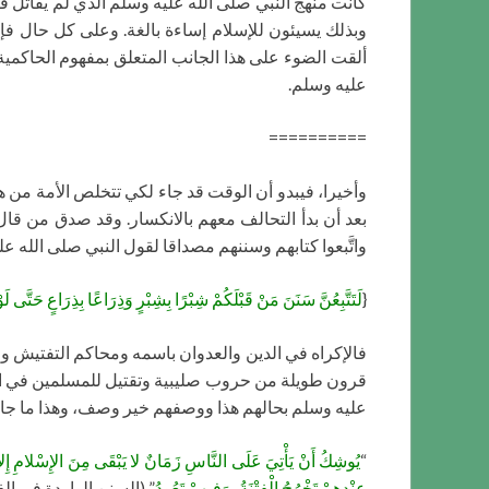
كانت منهج النبي صلى الله عليه وسلم الذي لم يقاتل قري
وبذلك يسيئون للإسلام إساءة بالغة. وعلى كل حال فإ
ألقت الضوء على هذا الجانب المتعلق بمفهوم الحاكمية
عليه وسلم.
==========
وأخيرا، فيبدو أن الوقت قد جاء لكي تتخلص الأمة من هذه 
بعد أن بدأ التحالف معهم بالانكسار. وقد صدق من قال
واتَّبعوا كتابهم وسننهم مصداقا لقول النبي صلى الله ع
{
لَتَتَّبِعُنَّ سَنَنَ مَنْ قَبْلَكُمْ شِبْرًا بِشِبْرٍ وَذِرَاعًا بِذِرَاعٍ حَتَّى
فالإكراه في الدين والعدوان باسمه ومحاكم التفتيش و
قرون طويلة من حروب صليبية وتقتيل للمسلمين في الأندل
عليه وسلم بحالهم هذا ووصفهم خير وصف، وهذا ما جاء
“
يُوشِكُ أَنْ يَأْتِيَ عَلَى النَّاسِ زَمَانٌ لا يَبْقَى مِنَ الإِسْلامِ إِل
عِنْدِهِمْ تَخْرُجُ الْفِتْنَةُ، وَفِيهِمْ تَعُودُ
” (السنن الواردة في الف