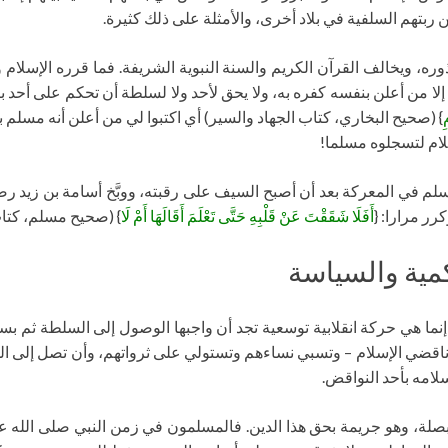
 ربتهم السلفية في بلاد أخرى، والأمثلة على ذلك كثيرة.
وره، ويخالف القرآن الكريم والسنة النبوية الشريفة. فما قرره الإسلام
 إلا من أعلن بنفسه كفره به، ولا يحق لأحد ولا لسلطة أن تحكم على أحد
ِ
} (صحيح البخاري، كتاب الجهاد والسير) أي اكتبوا لي من أعلن أنه مسلم ب
سلام لتسجلوه مسلما!
لم في المعركة بعد أن أصبح السيف على رقبته، ووبَّخ أسامة بن زيد رضي
ر مرارا: {
أَفَلَا شَقَقْتَ عَنْ قَلْبِهِ حَتَّى تَعْلَمَ أَقَالَهَا أَمْ لَا
} (صحيح مسلم، كتاب
كمية والسياسة
إنما هي حركة انقلابية توسعية تجد أن واجبها الوصول إلى السلطة ثم 
 ناقضي الإسلام – وتسبي نساءهم وتستولي على ثرواتهم، وأن تصل إلى ا
لامه بأحد النواقض.
 بصلة، وهو جريمة بحق هذا الدين. فالمسلمون في زمن النبي صلى الله عل