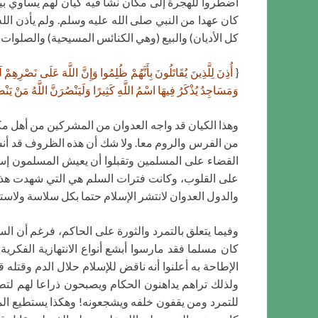
اضطروا للهجرة إلى مكان نشأ فيه كيان لهم يساوي بين 
كان عهدا من النبي صلى الله عليه وسلم. ولم يأذن الله 
كل الأديان) والبيع (وهي الكنائس المسيحية) والصلوات (
{
أُذِنَ لِلَّذِينَ يُقَاتَلُونَ بِأَنَّهُمْ ظُلِمُوا وَإِنَّ اللَّهَ عَلَى نَصْرِهِمْ 
وَمَسَاجِدُ يُذْكَرُ فِيهَا اسْمُ اللَّهِ كَثِيرًا وَلَيَنْصُرَنَّ اللَّهُ مَنْ يَنْصُر
وهذا الكيان قد واجه العدوان من المشركين من أهل مكة
من الفرس والروم معا. ولا شك أن هذه الظروف قد أنشأ
القضاء على المسلمين وتقبلوا أن يعيش المسلمون إسلام
على القلوب، وكانت فترات السلم هي التي شهدت هذا الا
والدول العدوان لانتشر الإسلام حتما بكل سلاسة ولاس
وفيما يتعلق بالتمرد والثورة على الحاكم، فرغم أن الس
كان مسلما فقد مارسوا أبشع أنواع الانتهازية الفكري
الإطاحة به أعلنوا أنه ناقض للإسلام حلال الدم وقتله 
ولذلك تراهم يداهنون الحكام ويصبحون ذراعا لهم لتط
للتمرد ومن يقفون خلفه ويشجعونه! وهكذا يستطيع المشاه