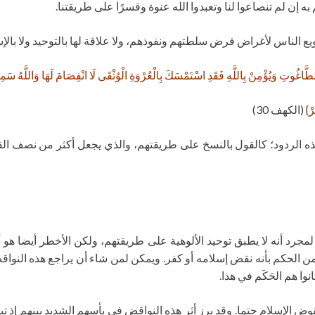
ه إن لم تنصاعوا لنا وتعبدوا الله عنوة وقسرًا على طريقتنا.
ويع الناس لأغراض فرض سلطتهم ونفوذهم، ولا علاقة لها بالتوحيد ولا بالإ
ِالطَّاغُوتِ وَيُؤْمِنْ بِاللَّهِ فَقَدِ اسْتَمْسَكَ بِالْعُرْوَةِ الْوُثْقَى لَا انْفِصَامَ لَهَا وَاللَّهُ سَم
رْ
} (الكهف 30)
هذه الردود؛ كالقول بالنسخ على طريقتهم، والذي يجعل أكثر من نصف ال
مجرد أنه لا يطبق توحيد الألوهية على طريقتهم، ولكن الأخطر أيضا هو
من الحكم بأنه نقض إسلامه أو كفر. ويمكن لمن شاء أن يراجع هذه النواق
نوا هم الحَكَم في هذا.
 الإسلام حتما. وقد برز أثر هذه النواقض في بأسهم الشديد بينهم إذ ت