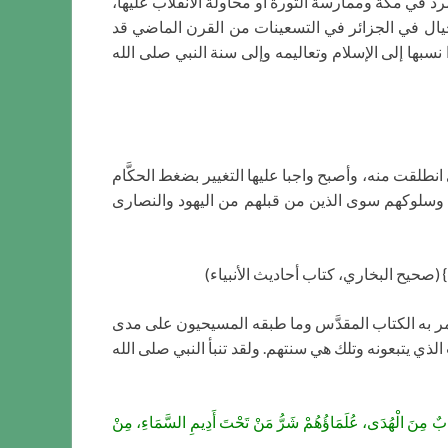
مرد في مكة وممارسة الثورة أو محاولة الانقلاب عليها،
خيال في الجزائر في التسعينات من القرن الماضي قد
بها إلى الإسلام وتعاليمه وإلى سنة النبي صلى الله
 انطلقت منه، وأصبح واجبا عليها التغيير بضغط الحكَّام
هم وسلوكهم سوى الذين من قبلهم من اليهود والنصارى
} (صحيح البخاري، كتاب أحاديث الأنبياء)
مر به الكتاب المقدَّس وما طبقه المسيحيون على مدى
ذي يتبعونه وتلك هي سنتهم. ولقد تنبأ النبي صلى الله
َابٌ مِنَ الْهُدَى، عُلَمَاؤُهُمْ شَرُّ مَنْ تَحْتَ أَدِيمِ السَّمَاءِ، مِنْ