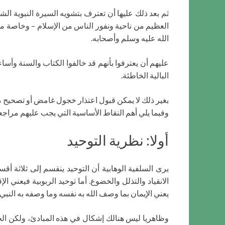
ثم بعد ذلك عليها أن تعترف بتشويه السيرة النبوية ال
العظيم من ناحية ونفور الناس من الإسلام – وخاصة م
الله عليه وسلم وأصحابه.
عليهم أن يعترفوا بأنهم قد خالفوا الكتاب والسنة وأساء
البالية الخاطئة.
بغير ذلك لا يمكن قبول اعتذار خجول غامض أو تصحيح مفت
وفيما يلي أهم النقاط الأساسية التي يجب عليهم مراجعت
أولا: نظرية التوحيد
يرى السلفية الوهابية أن التوحيد ينقسم إلى ثلاثة أقسا
الانقياد والتذلل والخضوع. أما توحيد الربوبية فيعني ال
يعني الإيمان بما وصف الله به نفسه وما وصفه به النبي
وظاهريا ليس هنالك إشكال في هذه المبادئ، ولكن الخل