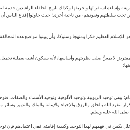
شريفة وإساءة استقرائها وتحريفها وكذلك تاريخ الخلفاء الراشدين خدمة ل
ن تحت سلطتهم ونفوذهم- من ناحية أخرى؛ حيث حاولوا إقناع الناس أن ع
وا للإسلام العظيم فكرا ومنهجا وسلوكا، وأن يبينوا مواضع هذه المخالفة و
رض لا يمسُّ صلب نظريتهم وأساسها، لأنه سيكون أشبه بعملية تجميل لوجه
ها:
م؛ وهي توحيد الربوبية وتوحيد الألوهية وتوحيد الأسماء والصفات. فتوحيد ا
إقرار بتفرد الله بالخلق والرزق والإحياء والإماتة والملك والتدبير وسائ
 صلى الله عليه وسلم.
ل يكمن في فهمهم لهذا التوحيد وكيفية إقامته. ففي اعتقادهم فإن توحيد