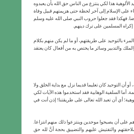
يد الألوهية هذا لكي ينتزع من الناس حق الله بأن يعبدوه
اء على الإسلام إلى آخر لحظة حتى هزيمتهم قبيل وفاة
يضا. فهكذا فقد جعلوا حروب النبي صلى الله عليه وسلم
 إكراه المسلمين على ترك دينهم.
لمرء بالتوحيد على طريقتهم، أو ما لم يكن منهم بكلام
والملك والتدبير وسائر ما يختص به من أفعال كان يعتقد
و أن التوحيد كان تعليما قديما نزل مع بداية الخلق ولا
ة. أما السلفية الوهابية فقد استخدموا هذه الآيات لكي
هية؛ أي أن تعبد الله تعالى على طريقتنا! إذن أنت في
م على أن يصبحوا موحدين وينتزعوا ذلك منهم انتزاعا.
حقتهم والتفتيش عليهم والتضييق بحجة أنَّ لله حق