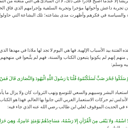
شا إلا عندما أصبح قادرا على ذلك، لا أن المبادئ هي التي منعته من الت
ن تجربة داعش وأخواتها مؤخرا وتجربة السلفية وإجرامهم الذي فاق ال
 والسياسة في فكرهم وأظهرت مدى بشاعته؛ تلك البشاعة التي حاولوا نس
الفتنة بيد الأسباب الإلهية. فها هي اليوم لا تجد لها ملاذا في مهدها الذي
 منهم إنهم لم يكونوا يتبعون الكتاب والسنة، فهم لم يتَّبعوا في منهج
ليه وسلم:
 لَوْ سَلَكُوا جُحْرَ ضَبٍّ لَسَلَكْتُمُوهُ قُلْنَا يَا رَسُولَ اللَّهِ الْيَهُودَ وَالنَّصَارَى قَالَ فَمَنْ
استعباد البشر وسبيهم والسعي للتوسع ونهب الثروات كان ولا يزال ما يأ
س ثم حركات الاستعمار الغربي التي جابوا بها العالم. فهذا هو الكتاب ال
 في الحديث الموقوف لعلي ابن طالب رضي الله عنه الذي جاء فيه:
ا اسْمُهُ، وَلا يَبْقَى مِنَ الْقُرْآنِ إِلا رَسْمُهُ، مَسَاجِدُهُمْ يَوْمَئِذٍ عَامِرَةٌ، وَهِيَ خَر
تن، للداني)