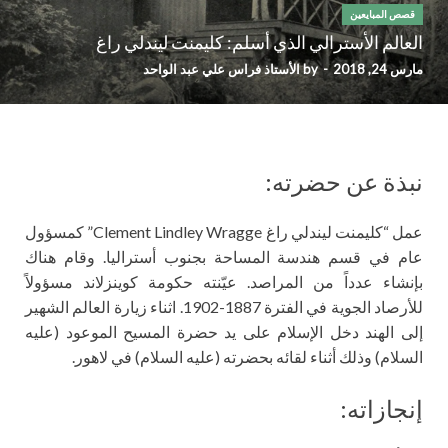
قصص المبايعين
العالم الأسترالي الذي أسلم: كليمنت ليندلي راغ
مارس 24, 2018
-
by
الأستاذ فراس علي عبد الواحد
نبذة عن حضرته:
عمل
“كليمنت ليندلي راغ Clement Lindley Wragge” كمسؤول
عام في قسم هندسة المساحة بجنوب أستراليا. وقام هناك
بإنشاء عدداً من المراصد. عيّنته حكومة كوينزلاند مسؤولاً
للأرصاد الجوية في الفترة 1887-1902. اثناء زيارة العالم الشهير
إلى الهند دخل الإسلام على يد حضرة المسيح الموعود (عليه
السلام) وذلك أثناء لقائه بحضرته (عليه السلام) في لاهور.
إنجازاته: