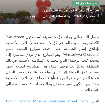
أخبار الجماعة حول العالم
شارع الأحمدية في مدينة سسكتون
أغسطس 20, 2021
-
by
الأستاذ فراس علي عبد الواحد
بفضل الله تعالى ومِنّته كرَّمتْ مدينة “سسكتون Saskatoon”
الكندية يوم السبت الماضي كرَّمتْ الجماعة الإسلامية الأحمدية
بإطلاق إسم الجماعة على إحدى شوارع المدينة بإسم
“Ahmadiyya Crescent” وهو الشارع الذي يؤدي مباشرة إلى
مسجد “بيت الرحمة” التابع للجماعة الإسلامية الأحمدية في تلك
المنطقة، وذلك بعد توقف افتتاح هذا المشروع لبضعة أشهر
بسبب إغلاق المدينة إثر تفشي وباء كورونا. وقد حضر الحفل
عمدة المدينة وبعض الوجهاء وأبناء الجماعة الإسلامية الأحمدية
بعدد ليس بالكبير بسبب محدودية التجمعات. فالحمد لله تعالى
على ذلك.
الخبر:
Baitur Rahmat Mosque celebrates street name