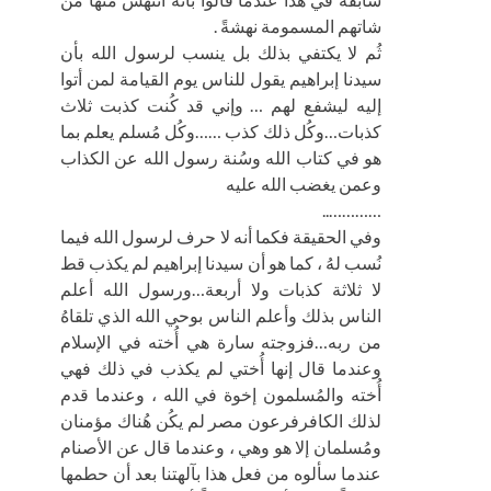
شاتهم المسمومة نهشةً .
ثُم لا يكتفي بذلك بل ينسب لرسول الله بأن
سيدنا إبراهيم يقول للناس يوم القيامة لمن أتوا
إليه ليشفع لهم … وإني قد كُنت كذبت ثلاث
كذبات…وكُل ذلك كذب ……وكُل مُسلم يعلم بما
هو في كتاب الله وسُنة رسول الله عن الكذاب
وعمن يغضب الله عليه
…………..
وفي الحقيقة فكما أنه لا حرف لرسول الله فيما
نُسب لهُ ، كما هو أن سيدنا إبراهيم لم يكذب قط
لا ثلاثة كذبات ولا أربعة…ورسول الله أعلم
الناس بذلك وأعلم الناس بوحي الله الذي تلقاهُ
من ربه…فزوجته سارة هي أُخته في الإسلام
وعندما قال إنها أُختي لم يكذب في ذلك فهي
أُخته والمُسلمون إخوة في الله ، وعندما قدم
لذلك الكافرفرعون مصر لم يكُن هُناك مؤمنان
ومُسلمان إلا هو وهي ، وعندما قال عن الأصنام
عندما سألوه من فعل هذا بآلهتنا بعد أن حطمها