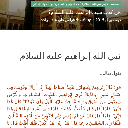
قصة سيدنا إبراهيم عليه السلام
/
آيات القرآن
/
الأنبياء
/
شبهات حول الإسلام
هل كذب سيدنا إِبراهيم عليه السلام؟
ديسمبر 1, 2019
-
by
الأستاذ فراس علي عبد الواحد
نبي الله إبراهيم عليه السلام
يقول تعالى:
﴿
وَإِذْ قَالَ إِبْرَاهِيمُ لِأَبِيهِ آزَرَ أَتَتَّخِذُ أَصْنَامًا آلِهَةً ۖ إِنِّي أَرَاكَ وَقَوْمَكَ فِي
ضَلَالٍ مُبِينٍ. وَكَذَٰلِكَ نُرِي إِبْرَاهِيمَ مَلَكُوتَ السَّمَاوَاتِ وَالْأَرْضِ
وَلِيَكُونَ مِنَ الْمُوقِنِينَ. فَلَمَّا جَنَّ عَلَيْهِ اللَّيْلُ رَأَىٰ كَوْكَبًا ۖ قَالَ هَٰذَا
رَبِّي ۖ. فَلَمَّا أَفَلَ قَالَ لَا أُحِبُّ الْآفِلِينَ. فَلَمَّا رَأَى الْقَمَرَ بَازِغًا قَالَ هَٰذَا
رَبِّي ۖ. فَلَمَّا أَفَلَ قَالَ لَئِنْ لَمْ يَهْدِنِي رَبِّي لَأَكُونَنَّ مِنَ الْقَوْمِ الضَّالِّينَ.
فَلَمَّا رَأَى الشَّمْسَ بَازِغَةً قَالَ هَٰذَا رَبِّي هَٰذَا أَكْبَرُ ۖ. فَلَمَّا أَفَلَتْ قَالَ يَا