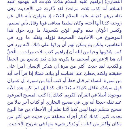
النصارى) إبراهيم عليه السلام بثلاث كذبات. ألم يتّهموه عليه
السلام أنه كذب ثلاث مرات؟ لقد ذُكرت في الأحاديث وفي
تفاسيرهم كذباته عليه السلام الثلاثة إذ يقولون بأنه قال عن
زوجته كذبا أنها أخته، وكان سليما معافى قويا وقال بأني سقيم،
وكسر الأوثان بيده واتّهم الوثن بكسرها. ما ورد حول هذا
الموضوع في الأحاديث الصحيحة نؤوله ونفنّد ما ورد في
التفاسير، ولكن بمَ يمكن لهم أن يردّوا على ذلك، لأنه ورد في
كتب يعُدّونها وحيا من الله أن إبراهيم كذب ثلاث مرات. … الْحَقُّ
أن هذا الاعتراض أسخف ما يكون، هناك بُعد شاسع بين الخطأ
والكذب. لقد حدث أكثر من مرة أن يتذكر الإنسان أمرا على
حقيقته ولكنه يخطئ عند اقتباسه أو بيانه. فمثلا إذا قرأ أحد آية
من سورة النساء ثم قال خطأ أو كتب أنها من سورة آل عمران
فهل سيعُدّه عاقل كذبا؟ سيُعَدّ ذلك كذبا إن لم تكن هذه الآية
موجودة أصلا في القرآن الكريم. كذلك إذا كتب المسيح الموعود
عند نقله حديثا أنه ورد في صحيح البخاري أو كتاب آخر بدلا من
صحيح مسلم فهذا ليس كذبا لأننا نعلم أن الأخطاء من هذا النوع
تحدث كثيرا. كذلك تُذكر أجزاء مختلفة من حديث في أكثر من
مكان وأكثر من كتاب، أو يُذكر شيء منها في شروح الأحاديث،