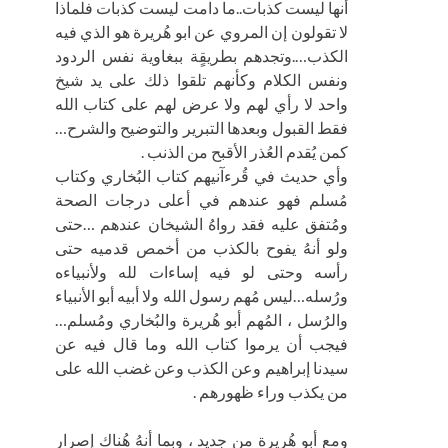
أنها ليست كذبات..ما دامت ليست كذبات فلماذا
لا تقولون إن المروي عن ابو هُريرة هو الذي فيه
الكذب….وتجدهم بطريقٍة ببغاوية نفس الردود
ونفس الكلام وكأنهم تلقوا ذلك على يد شيخ
واحد لا رأي لهم ولا عرض لهم على كتاب الله
فقط القبول وبعدها التبرير والتوضيح والشرح…
كمن يُقدم العُذر الأقبح من الذنب .
وأي حديث في قُرءآنيهم كتاب البُخاري وكتاب
مُسلم فهو عندهم في أعلى درجات الصحة
ومُتفق عليه فقد رواهُ الشيخان عندهم …حتى
ولو أنهُ يفوح بالكذب من أخمص قدميه حتى
رأسه وحتى لو فيه إساءات لله ولأنبياءه
ورُسله…ليس مُهم رسول الله ولا أبيه أبو الأنبياء
والرُسل ، المُهم أبو هُريرة والبُخاري ومُسلم…
فيجب أن يرموا كتاب الله وما قال فيه عن
سيدنا إبراهيم وعن الكذب وعن غضب الله على
من يكذب وراء ظهورهم .
ومع أبو هُريرة من جديد ، وبما أنهُ هُناك إصرار