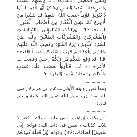
وَلَهُمْ عَذَابٌ شَدِيدٌ }الشورى16{يَا أَيُّهَا الَّذِينَ آمَنُوا
لَا تَتَوَلَّوْا قَوْماً غَضِبَ اللَّهُ عَلَيْهِمْ قَدْ يَئِسُوا مِنَ
الْآخِرَةِ كَمَا يَئِسَ الْكُفَّارُ مِنْ أَصْحَابِ الْقُبُورِ }
الممتحنة13… {وَيُعَذِّبَ الْمُنَافِقِينَ وَالْمُنَافِقَاتِ
وَالْمُشْرِكِينَ وَالْمُشْرِكَاتِ الظَّانِّينَ بِاللَّهِ ظَنَّ
السَّوْءِ عَلَيْهِمْ دَائِرَةُ السَّوْءِ وَغَضِبَ اللَّهُ عَلَيْهِمْ
وَلَعَنَهُمْ وَأَعَدَّ لَهُمْ جَهَنَّمَ وَسَاءتْ مَصِيراً }الفتح6
{قَالَ قَدْ وَقَعَ عَلَيْكُم مِّن رَّبِّكُمْ رِجْسٌ وَغَضَبٌ ….}
الأعراف71 {….. فَبَآؤُواْ بِغَضَبٍ عَلَى غَضَبٍ
وَلِلْكَافِرِينَ عَذَابٌ مُّهِينٌ }البقرة90
……………….
وهذا نص روايته الأُولى…..عن أبي هريرة رضي
الله عنه أن رسول الله صلى الله عليه وسلم
قال :-
……………..
“لم يكذب إبراهيم النبي عليه السلام ، قط إلا
ثلاث كذَبات ، ثنتين في ذات الله: قوله: {إِنِّي
سَقِيمٌ} [الصافات: 89]، وقوله: {بَلْ فَعَلَهُ كَبِيرُهُمْ