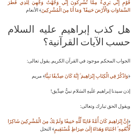
قَوْمِ إِنِّي بَرِيءٌ مِمَّا تُشْرِكُونَ إِنِّي وَجَّهْتُ وَجْهِيَ لِلَّذِي فَطَرَ
السَّمَاوَاتِ وَالْأَرْضَ حَنِيفًا ۖ وَمَا أَنَا مِنَ الْمُشْرِكِينَ
﴾ الأنعام
هل كذب إبراهيم عليه السلام
حسب الآيات القرآنية؟
الجواب المحكم موجود في القرآن الكريم. يقول تعالى:
﴿
وَاذْكُرْ فِي الْكِتَابِ إِبْرَاهِيمَ ۚ إِنَّهُ كَانَ صِدِّيقًا نَبِيًّا
﴾ مريم
إذن سيدنا إبراهيم عَلَيهِ السَلام نبيٌّ صِدِّيق!
ويقول الحق تبارك وتعالى:
﴿
إِنَّ إِبْرَاهِيمَ كَانَ أُمَّةً قَانِتًا لِّلَّهِ حَنِيفًا وَلَمْ يَكُ مِنَ الْمُشْرِكِينَ شَاكِرًا
لِّأَنْعُمِهِ ۚ اجْتَبَاهُ وَهَدَاهُ إِلَىٰ صِرَاطٍ مُّسْتَقِيمٍ
﴾ النحل