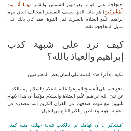
احتجاجه على قومه بعبادتهم الشمس والقمر (
وَمَا أَنَا مِنَ
الْمُشْرِكِينَ
) هو بذاته الذي ينسف التفسير المخالف الذي يتهم
ابراهيم عَلَيهِ السَلام بالشرك قبل النبوة، فقد كان ذلك على
سبيل المحاججة فقط.
كيف نرد على شبهة كذب
إبراهيم والعياذ بالله؟
فكيف إذاً تَرِدُ هذه التهمة على لسان بعض المعترضين!
يدفع فيما يلي الْمَسِيحُ الموعودُ عَلَيهِ الصَلاة وَالسَلام تهمة الكذب
عن نَبِيّ الله ابراهيم عَلَيهِ الصَلاة وَالسَلام مؤكداً أن هذا الاتهام
للنبيين مع ثبوت صدقهم في القرآن الكريم إنما مصدره في
الحقيقة هو سوء الظن والكِبر النابع من الجهل:
“
فلتتذكر … أن اتهامك لي بالكذب نتيجة جهلك، مثله كمثل