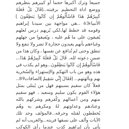
جميعاً وترك أكبرها حجماً أو كبيرهم بنظرهم
ووضع اداة التحطيم برقبته…{قَالَ بَلْ فَعَلَهُ
كَبِيرُهُمْ هَذَا فَاسْأَلُوهُمْ إِن كَانُوا يَنطِقُونَ }
الأنبياء63 …هي مواجهة بين سيدنا إبراهيم
وقومه قد خطط لها..لكي يُريهم درس لعلهم
يُفيقون على ما هُم عليه ، ويُفيقوا من جهلهم
وغباءهم بأنهم يعبدون حجارة لا تضر ولا تنفع ولا
تنطق وحتى لم تُدافع عن نفسها ، وكان هذا من
ضمن دعوته لله.. قَالَ بَلْ فَعَلَهُ كَبِيرُهُمْ هَذَا….
فَاسْأَلُوهُمْ إِن كَانُوا يَنطِقُونَ…وهو لم يكذب في
هذه وهو من باب التهكم والإستهزاء والسُخرية
بهم وبآلهتهم… {فَقَالَ إِنِّي سَقِيمٌ }الصافات89…
فعلاً كان سقيم بسببهم فهل من يُبتلى بمثل
هؤلاء القوم يكون سليم وسعيد ، فهو سقيم
منهم ومن أعمالهم وكُفرهم وشركهم بالله
وعنادهم وعداوتهم لهُ ومكرهم به وهُم
يُخططون لقتله وحرقه…فالمؤلف وجد تلك
الآيات وألف على نسقها فريته…والغريب أنه لم
يأتي بأن إبراهيم كذب عندما رأى الكوكب