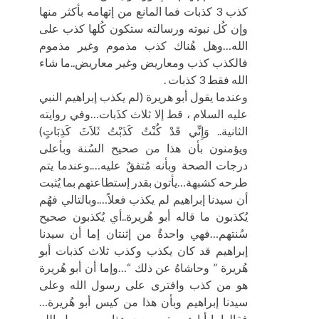
كذب 3 كذبات فما المانع من إتهامه بأكثر منها
وإن كُل نبوته ورسالته ستكون كُلها كذب على
الله…وهل هُناك كذب مذموم وغير مذموم
فالكذب كذب ومعاريض وغير معاريض..ما شاء
الله فقط 3 كذبات .
وعندما يقول أبو هريرة (لم يكذب إبراهيم النبي
عليه السلام ، قط إلا ثلاث كذَبات…وفي روايته
الثانية.. وَإِنِّي قَدْ كُنْتُ كَذَبْتُ ثَلاَثَ كَذِبَاتٍ)
ويؤمنون بأن هذا من صحيح السُنة وبأعلى
درجات الصحة وبأنه مُتفقٌ عليه….وعندما يتم
طرحه كشبهة…يأتون بقدر إستطاعتهم بما يُثبت
أن سيدنا إبراهيم لم يكذب فعلاً….وبالتالي فهُم
يُكذبون ما قاله أبو هُريرة..أي يُكذبون صحيح
سُنتهم…فهي واحدةٌ من إثنتان إما أن سيدنا
إبراهيم قد كان يكذب وكذب ثلاث كذبات أبو
هُريرة ” وحاشاهُ عن ذلك “…وإما أن أبو هُريرة
هو من كذب وافترى على رسول الله وعلى
سيدنا إبراهيم وبأن هذا من كيس أبو هُريرة…
فقالوا يا أبا هريرة سمعت هذا من رسول الله