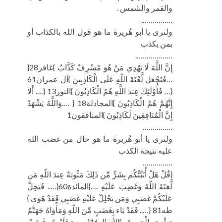
والقمر والشمس .
…………….
ولنرى يا أبو هُريرة ما هو قول الله بالكذاب أو
بمن يكذب
……………….
إِنَّ اللَّهَ لَا يَهْدِي مَنْ هُوَ مُسْرِفٌ كَذَّابٌ }غافر28{
…فَنَجْعَل لَّعْنَةَ اللّهِ عَلَى الْكَاذِبِينَ }آل عمران61
{… فَأُوْلَئِكَ عِندَ اللَّهِ هُمُ الْكَاذِبُونَ }النور13 {…. أَلَا
إِنَّهُمْ هُمُ الْكَاذِبُونَ }المجادلة18 { ….وَاللَّهُ يَشْهَدُ
إِنَّ الْمُنَافِقِينَ لَكَاذِبُونَ }المنافقون1
……………
ولنرى يا أبو هُريرة ما هو حال من غضب الله
عليه نتيجة الكذب
……………
{قُلْ هَلْ أُنَبِّئُكُم بِشَرٍّ مِّن ذَلِكَ مَثُوبَةً عِندَ اللّهِ مَن
لَّعَنَهُ اللّهُ وَغَضِبَ عَلَيْهِ ….}المائدة60{….. فَيَحِلَّ
عَلَيْكُمْ غَضَبِي وَمَن يَحْلِلْ عَلَيْهِ غَضَبِي فَقَدْ هَوَى }
طه81 {….. فَقَدْ بَاء بِغَضَبٍ مِّنَ اللّهِ وَمَأْوَاهُ جَهَنَّمُ
وَبِئْسَ الْمَصِيرُ }الأنفال16{ …..وَعَلَيْهِمْ غَضَبٌ