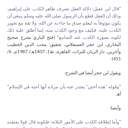
“
قال ابن عقيل: دلالة العقل تصرف ظاهر الكذب على إبراهيم،
وذلك أن العقل قطع بأن الرسول صلى الله عليه وسلم ينبغي أن
يكون موثوقاً به ليعلم صدق ما جاء به عن الله، ولا ثقة مع تجويز
الكذب عليه، فكيف مع وجود الكذب منه، إنما أطلق عليه ذلك
لكونه بصورة الكذب عند السامع.
” (فتح الباري بشرح صحيح
البخاري، ابن حجر العسقلاني، تحقيق: محب الدين الخطيب
وآخرين، دار الريان للتراث، القاهرة، ط1، 1407هـ/ 1987م، 6/
451)
ويقول ابن حجر أيضا في الشرح:
“
وقوله “هذه أختي” يعتذر عنه بأن مراده أنها أخته في الإسلام.
”
أهـ
وأيضا:
“
وأما إطلاقه الكذب على الأمور الثلاثة؛ فلكونه قال قولا يعتقده