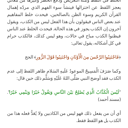
يعجز اللفظ عن اختزالها فينشأ سوء الفهم الذي مردّه إهمال
القرآن الكريم وسوء الظن بالصالحين، فيحدث خلط المفاهيم
عند بعض الناس فيقولون بأن هذا الفعل ليس من الكذب، ويقول
آخرون إن الكذب يجوز في هذه الحالة. فيحدث الخلط عند الناس
فيظنوا الكذب مباح في حالات، وهو ليس كذلك، فالكذب حرام
في كل أشكاله، يقول تعالى:
﴿
فَاجْتَنِبُوا الرِّجْسَ مِنَ الْأَوْثَانِ وَاجْتَنِبُوا قَوْلَ الزُّورِ
﴾ الحج
وكما صَرَفَ الْمَسِيحُ الموعودُ عَلَيهِ السَلام ظاهر اللفظ إلى عدم
الكذب فقد أوضح النبي صَلَّى اللهُ عَلَيْهِ وَسَلَّم ذلك حين قال:
“
لَيْسَ الْكَذَّابُ الَّذِي يُصْلِحُ بَيْنَ النَّاسِ وَيَقُولُ خَيْرًا وَيَنْمِي خَيْرًا
“.
(مسند أحمد)
أي أن من يفعل ذلك فهو ليس من الكاذبين ولا يُعَدُّ فعله هذا من
الكذب بل هو اللفظ فقط.