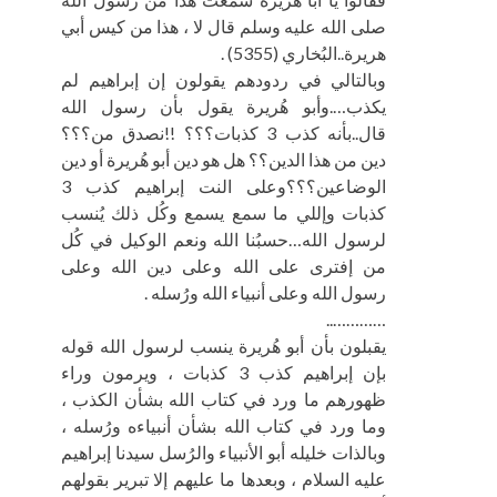
صلى الله عليه وسلم قال لا ، هذا من كيس أبي
هريرة..البُخاري (5355) .
وبالتالي في ردودهم يقولون إن إبراهيم لم
يكذب….وأبو هُريرة يقول بأن رسول الله
قال..بأنه كذب 3 كذبات؟؟؟ !!نصدق من؟؟؟
دين من هذا الدين؟؟ هل هو دين أبو هُريرة أو دين
الوضاعين؟؟؟وعلى النت إبراهيم كذب 3
كذبات وإللي ما سمع يسمع وكُل ذلك يُنسب
لرسول الله…حسبُنا الله ونعم الوكيل في كُل
من إفترى على الله وعلى دين الله وعلى
رسول الله وعلى أنبياء الله ورُسله .
…………..
يقبلون بأن أبو هُريرة ينسب لرسول الله قوله
بإن إبراهيم كذب 3 كذبات ، ويرمون وراء
ظهورهم ما ورد في كتاب الله بشأن الكذب ،
وما ورد في كتاب الله بشأن أنبياءه ورُسله ،
وبالذات خليله أبو الأنبياء والرُسل سيدنا إبراهيم
عليه السلام ، وبعدها ما عليهم إلا تبرير بقولهم