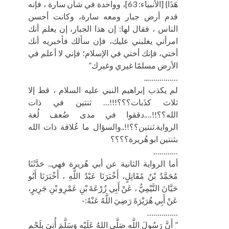
هَذَا} [الأنبياء: 63]، وواحدة في شأن سارة ، فإنه
قدم أرض جبار ومعه سارة، وكانت أحسن
الناس ، فقال لها: إن هذا الجبار، إن يعلم أنك
امرأتي يغلبني عليك، فإن سألك فأخبريه أنك
أختي، فإنك أختي في الإسلام؛ فإني لا أعلم في
الأرض مسلمًا غيري وغيرك”
……………..
لم يكذب إبراهيم النبي عليه السلام ، قط إلا
ثلاث كذَبات؟؟؟!!!… ثنتين في ذات
الله؟؟!!….دققوا في مدى ضُعف لُغة
الرواية.ثنتين؟؟!!..والسؤال ما عُلاقة ذات الله
بثنتين ابو هُريرة؟؟؟؟
…………
أما الرواية الثانية عن أبي هُريرة فهي.. حَدَّثَنَا
مُحَمَّدُ بْنُ مُقَاتِلٍ، أَخْبَرَنَا عَبْدُ اللَّهِ ، أَخْبَرَنَا أَبُو
حَيَّانَ التَّيْمِيُّ ، عَنْ أَبِي زُرْعَةَ بْنِ عَمْرِو بْنِ جَرِيرٍ،
عَنْ أَبِي هُرَيْرَةَ رَضِيَ اللَّهُ عَنْهُ:-
……………
” أَنَّ رَسُولَ اللَّهِ صَلَّى اللهُ عَلَيْهِ وَسَلَّمَ أُتِيَ بِلَحْمٍ