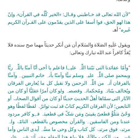
“
لأن الله تعالى قد خـاطبني وقـال: «الخير كُلّه في القرآن». وإنّ
هذا لهو الحق، فوا أسفا على الذين يقدّمون على القـرآن الكريم
غَيره.
” أهـ
ويقول عَلَيهِ الصَلاة وَالسَلام أن مَن أنكر حديثاً مهما صح سنده فلا
يُعَدُّ كافراً عند الله تبارك وتعالى:
“
وأمّا عقائدنا التی ثبّتنا اللّٰہ علیہا فاعلم یا أخی أنّا آمنّا باللّٰہ ربًّا
وبمحمدٍ صلی اللّٰہ علیہ وسلم نبیًّا وآمنّا بأنہ خاتم النبیین۔ وآمنَّا
بالفرقان أنہ من اللّٰہ الرحمن ولا نقبل کل ما یُعارض الفرقان
ویُخالف بیّناتہ ومُحکماتہ وقصصہ ولو کان أمرًا عقلیًّا أو کان من
الآثار التی سمّاها أهلُ الحدیثِ حدیثًا أو کان من أقوال الصحابۃ أو
التابعین؛ لأن الفرقان الکریم کتابٌ قد ثبت تواترُہ لفظًا لفظًا وهو
وَحْیٌ مَتلُوٌّ قطعیّ یقینیّ ومَن شکّ فی قطعیتہ فہو کافر مردود
عندنا ومن الفاسقین۔ والقرآن مخصوص بالقطعیۃ التامّۃ ولہ
مرتبۃ فوق مرتبۃ کل کتاب وکل وحی ما مسَّہ أیدی الناس وأما
غیرہ من الکتب والآثار فلا یبلغ هذا المقام ومَن آثرَ غیرہ علیہ