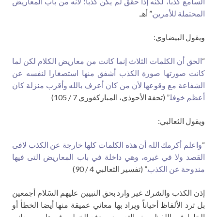
السامع كذبا، لكنه إذا حقق لم يكن كذبا؛ لأنه من باب المعاريض
المحتملة للأمرين.
” أهـ
ويقول البيضاوي:
“
الحق أن الكلمات الثلاث إنما كانت من معاريض الكلام لكن لما
كانت صورتها صورة الكذب أشفق منها استصغارا لنفسه عن
الشفاعة مع وقوعها لأن من كان أعرف بالله وأقرب منزلة كان
أعظم خوفا.
” (تحفة الأحوذي، المباركفوري 7 / 105)
ويقول الثعالبي:
“
واعلم أكرمك الله أن هذه الكلمات كلها خارجة عن الكذب لافى
القصد ولا في غيره، وهي داخلة في باب المعاريض التى فيها
مندوحة عن الكذب.
” (تفسير الثعالبي 4 / 90)
إذن الكذب والشرك غير وارد بحق النبيين عليهم السَلام أجمعين
بل ترد الألفاظ أحياناً ويراد بها معاني عميقة منها أيضا الخطأ أو
الخلط في اللفظ ومنه التعريض ودفع الخطر وغيرها من معاني