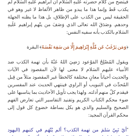
فيتضح من كلام حضرته عَلَيهِ السَلام أن ابراهيم عَلَيهِ السَلام لم
يكذب قَط وإنما هذا ما يبدو من ظاهر الألفاظ لا غير وهو في
الحقيقة ليس من الكذب على الإطلاق، بل هذا ما يظنه الجهلة
وحدهم. وصَدَقَ الله تعالى الذي وَصَفَ من يتّهم إبراهيم عَلَيهِ
السَلام بالكذب بأنه سفيه النفس:
﴿
وَمَن يَرْغَبُ عَن مِّلَّةِ إِبْرَاهِيمَ إِلَّا مَن سَفِهَ نَفْسَهُ
﴾ البقرة
ويقول المُصْلِحُ المَوْعود رَضِيَ اللهُ عَنْهُ بأن تهمة الكذب ضد
الأنبياء عليهم السَلام لا معنى لها لأن المقصود في الآيات
والحديث أحياناً معانٍ مختلفة كالخطأ غير المقصود مثلاً من قِبل
المُحدِّث في التبويب أو الراوي فينتهي الحديث عند المفسرين
فيقدم كلّ منهم أدلته. ولهذا يجب تأويل الأحاديث بما يناسبها على
ضوء محكم الكتاب الكريم وتفنيد التفاسير التي تعارض الفهم
الصحيح والسليم والذي هو بكل بساطة خضوع كل قول إلى
محكم القرآن المجيد:
“
أيّ نَبِيّ سَلمَ من تهمة الكذب؟ ألم يُتّهَم في كتبهم (اليهود