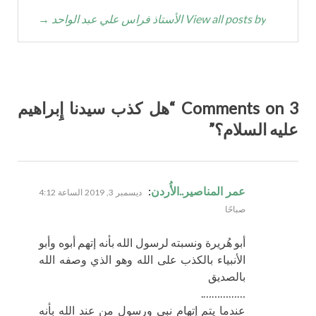
View all posts by الأستاذ فراس علي عبد الواحد
→
3 Comments on “هل كذب سيدنا إِبراهيم
عليه السلام؟”
يقول
عمر المناصير..الأُردن
:
ديسمبر 3, 2019 الساعة 4:12
صباحًا
أبو هُريرة ونسبته لرسول الله بأنه إتهم أبوه وأبو
الأنبياء بالكذب على الله وهو الذي وصفه الله
بالصديق
…………….
عندما يتم إتهام نبي ورسول من عند الله بأنه