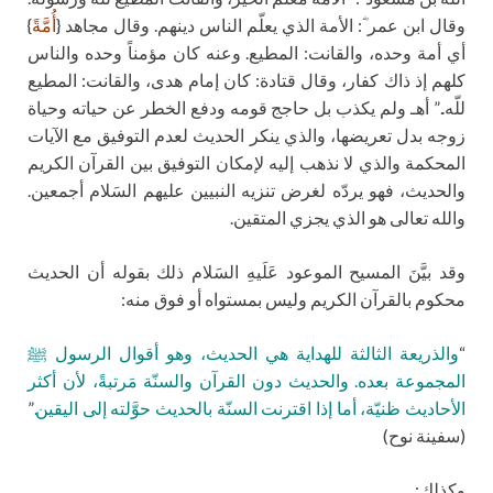
وقال ابن عمر ؓ: الأمة الذي يعلّم الناس دينهم. وقال مجاهد {
أُمَّةً
}
أي أمة وحده، والقانت: المطيع. وعنه كان مؤمناً وحده والناس
كلهم إذ ذاك كفار، وقال قتادة: كان إمام هدى، والقانت: المطيع
للّه..” أهـ ولم يكذب بل حاجج قومه ودفع الخطر عن حياته وحياة
زوجه بدل تعريضها، والذي ينكر الحديث لعدم التوفيق مع الآيات
المحكمة والذي لا نذهب إليه لإمكان التوفيق بين القرآن الكريم
والحديث، فهو يردّه لغرض تنزيه النبيين عليهم السَلام أجمعين.
والله تعالى هو الذي يجزي المتقين.
وقد بيَّنَ المسيح الموعود عَلَيهِ السَلام ذلك بقوله أن الحديث
محكوم بالقرآن الكريم وليس بمستواه أو فوق منه:
“
والذريعة الثالثة للهداية هي الحديث، وهو أقوال الرسول ﷺ
المجموعة بعده. والحديث دون القرآن والسنّة مَرتبةً، لأن أكثر
الأحاديث ظنيّة، أما إذا اقترنت السنّة بالحديث حوَّلته إلى اليقين.
”
(سفينة نوح)
وكذلك: