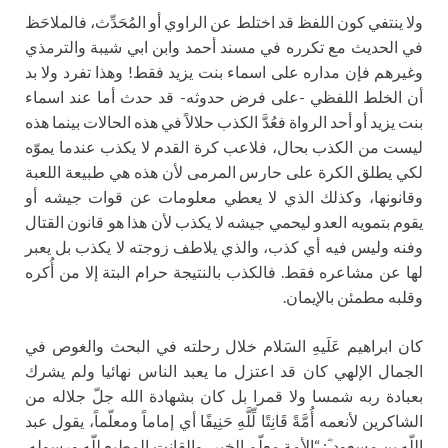
ولا ينتفي كون اللفظ قد اختلط عن الراوي أو المُحَدِّث، فالملاحَظ
في الحديث مع تكرره في مسند أحمد وابن ابي شيبة والترمذي
وغيرهم فإن مداره على اسماء بنت يزيد فقط! وهذا تفرد ولا بد
أن الخلط اللفظي -على فرض حدوثه- قد حدث أما عند اسماء
بنت يزيد أو أحد الرواة فعُدَّ الكذب حلالاً في هذه الحالات بينما هذه
ليست من الكذب بحال، فلاعب كرة القدم لا يكذب عندما يموّه
لكي يطلق الكرة على حارس المرمى لأن هذه هي طبيعة اللعبة
وقانونها، وكذلك الذي لا يعطي معلومات عن قوات جيشه أو
يقوم بتمويه العدو ليحمي جيشه لا يكذب لأن هذا هو قانون القتال
وفنه وليس فيه أي كذب، والذي يلاطف زوجته لا يكذب بل يعبر
لها عن مشاعره فقط. فالكذب بالنتيجة حرام البتة إلا من أُكره
وقلبه مطمئن بالإيمان.
كان ابراهيم عَلَيهِ السَلام خلال رحلته في البحث والغوص في
الجمال الإلهي كان قد اعتزل ما يعبد الناس نهائيا ولم يشرك
بعبادة ربه شمسا ولا قمرا بل كان بشهادة الله جلّ جلاله من
الشاكرين لأنعمه أُمَّةً قَانِتًا لِّلَّهِ حَنِيفًا أي إماماً ومعلّماً، يقول عبد
اللّه بن مسعود ؓ: “الأمة معلّم الخير، والقانت المطيع للّه ورسوله.