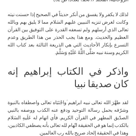
لذلك لا يكفر ولا يفسق من أنكر حديثاً في الصحيح إذا حسنت نيته
وكانت لغرض تنزيه النبيين عليهم السَلام مما لا يليق بهم وبالله
تعالى الذي أرسلهم ولم تسعفه القدرة على التوفيق بين القرآن
العظيم والحديث. ومع هذا يجب الحذر من هذا الطريق وعدم
التسرع بإنكار الأحاديث التي هي الذريعة الثالثة بعد كتاب الله
الكريم وسنة نبيه صَلَّى اللَّهُ عَلَيْهِ وَسَلَّمَ.
واذكر في الكتاب إبراهيم إنه
كان صديقا نبيا
لقد طهَّرَ الله تعالى نبيه ابراهيم ؑواجْتَبَاه تعالى واصطفاه بالنبوة
وشرّفه بحمل رسالة التوحيد ودفع عنه الكذب ووصفه بالنبي
الصدّيق المطهر في القرآن الكريم. فأي اتهام له عَلَيهِ السَلام
بالكذب إنما هو في الحقيقة اتّهام لله تعالى بأنه يصطفي الكاذبين،
وهذا في الحقيقة إلحاد صريح بالله رب العالمين.