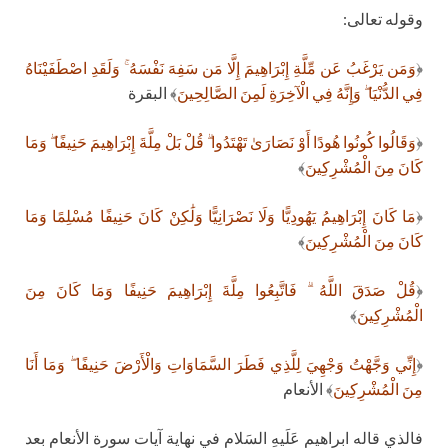
وقوله تعالى:
﴿
وَمَن يَرْغَبُ عَن مِّلَّةِ إِبْرَاهِيمَ إِلَّا مَن سَفِهَ نَفْسَهُ ۚ وَلَقَدِ اصْطَفَيْنَاهُ
فِي الدُّنْيَا ۖ وَإِنَّهُ فِي الْآخِرَةِ لَمِنَ الصَّالِحِينَ
﴾ البقرة
﴿
وَقَالُوا كُونُوا هُودًا أَوْ نَصَارَىٰ تَهْتَدُوا ۗ قُلْ بَلْ مِلَّةَ إِبْرَاهِيمَ حَنِيفًا ۖ وَمَا
كَانَ مِنَ الْمُشْرِكِينَ
﴾
﴿
مَا كَانَ إِبْرَاهِيمُ يَهُودِيًّا وَلَا نَصْرَانِيًّا وَلَٰكِنْ كَانَ حَنِيفًا مُسْلِمًا وَمَا
كَانَ مِنَ الْمُشْرِكِينَ
﴾
﴿
قُلْ صَدَقَ اللَّهُ ۗ فَاتَّبِعُوا مِلَّةَ إِبْرَاهِيمَ حَنِيفًا وَمَا كَانَ مِنَ
الْمُشْرِكِينَ
﴾
﴿
إِنِّي وَجَّهْتُ وَجْهِيَ لِلَّذِي فَطَرَ السَّمَاوَاتِ وَالْأَرْضَ حَنِيفًا ۖ وَمَا أَنَا
مِنَ الْمُشْرِكِينَ
﴾ الأنعام
فالذي قاله ابراهيم عَلَيهِ السَلام في نهاية آيات سورة الأنعام بعد