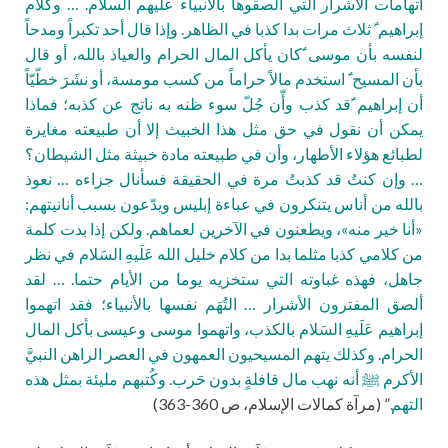
اتهامات الأشرار التي ألصقوها بالأنبياء عليهم السلام. … وكلام
إبراهيم ؑ ثلاث مرات بدا كذبا في الظاهر. وإذا قال أحد تكبراً ومدحاً
لنفسه بأن موسى ؑكان يأكل المال الحرام والعياذ بالله، أو قال
بأن المسيح ؑ استخدم مالاً حراماً من كسب مومسة، أو نشَرَ خطّيّاً
أن إبراهيم ؑقد كذب وأّن جُلّ سوء ظنه به ناتج عن كذبه؛ فماذا
يمكن أن نقول في حق مثل هذا الخبيث إلا أن طبيعته مغايرة
لطبائع هؤلاء الأطهار، وأن في طبيعته مادة خبيثة مثل الشيطان؟
… وإن كنتُ قد كذبتُ مرة في الحقيقة فسأنال جزاءه … نعوذ
بالله من أناس يتنكرون في عباءة إبليس ويدّعون بسبب أنانيتهم:
«أنا خير منه»، ويطعنون في الآخرين لعماهم. ولكن إذا بدت كلمة
من كلامي كذبا مثلما بدا من كلام خليل الله عَلَيهِ السَلام في نظر
جاهل، فهذه غباوته التي ستخزيه يوما من الأيام حتما. … لقد
ألصق المفترون الأشرار … التُهَم نفسها بالأنبياء؛ فقد اتهموا
إبراهيم عَلَيهِ السَلام بالكذب، واتهموا موسى وعيسى بأكل المال
الحرام. وكذلك يتهم المسيحيون العمهون في العصر الراهن النبيَّ
الأكرم ﷺ أنه نهب مال قافلةٍ بدون حَرب. وكُتبهم مليئة بمثل هذه
التهم.
” (مرآة كمالات الإسلام، ص 360-363)