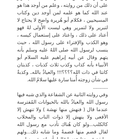
على أن ذلك من روايته ، وعلم من أوجد هذا هو
عند الله كما هو علمه لمن أوجد دين وكتاب
المسيحيين ، فكلام أبو هُريرة واضح لا يحتاج لا
لتبرير ولا لتمرير وهي ليست الأُولى لهُ فهو
أعتاد على ذلك ، واعتاد على إستعمال كيسه ،
وهو الكذب والإفتراء على رسول الله ، حيث
ينسب لرسول الله صلى اللهُ عليه وسلم بأنه
يتهم وقال عن أبيه إبراهيم عليه السلام أبو
الأنبياء بأنه كذاب وكذب ثلاث كذبات ، كذبتان
كانتا في ذات الله؟؟؟؟!!! والعياذُ بالله.. وكذبةٌ
في شأن زوجته أُمنا سارة عليها سلامُ الله.
…………
وفي روايته الثانية عن الشفاعة والذي شبه فيها
رسول الله والعياذُ بالله بالحيوانات المُفترسة
عندما قال ( فنهش منها نهشة ) ولا تنهش إلا
الأفعى ولا ينهش إلا ذوات الناب والمخلاب
كالكلب…ولو كان هُناك تأدب مع رسول الله
لقال قضم منها قضمةً وما شابه ذلك…ولهم
سابقة في هذا عندما قالوا بأنه انتهش منها من