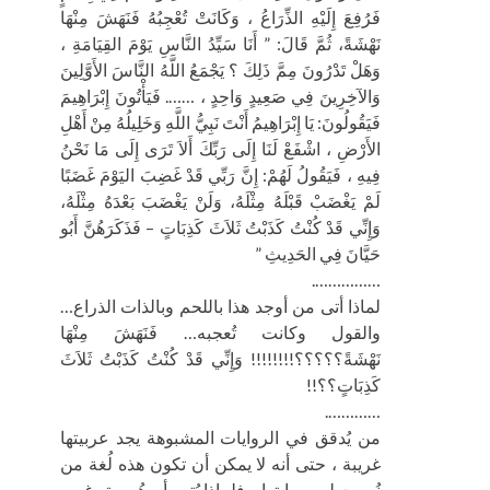
فَرُفِعَ إِلَيْهِ الذِّرَاعُ ، وَكَانَتْ تُعْجِبُهُ فَنَهَشَ مِنْهَا
نَهْشَةً، ثُمَّ قَالَ: ” أَنَا سَيِّدُ النَّاسِ يَوْمَ القِيَامَةِ ،
وَهَلْ تَدْرُونَ مِمَّ ذَلِكَ ؟ يَجْمَعُ اللَّهُ النَّاسَ الأَوَّلِينَ
وَالآخِرِينَ فِي صَعِيدٍ وَاحِدٍ ، ……. فَيَأْتُونَ إِبْرَاهِيمَ
فَيَقُولُونَ: يَا إِبْرَاهِيمُ أَنْتَ نَبِيُّ اللَّهِ وَخَلِيلُهُ مِنْ أَهْلِ
الأَرْضِ ، اشْفَعْ لَنَا إِلَى رَبِّكَ أَلاَ تَرَى إِلَى مَا نَحْنُ
فِيهِ ، فَيَقُولُ لَهُمْ: إِنَّ رَبِّي قَدْ غَضِبَ اليَوْمَ غَضَبًا
لَمْ يَغْضَبْ قَبْلَهُ مِثْلَهُ، وَلَنْ يَغْضَبَ بَعْدَهُ مِثْلَهُ،
وَإِنِّي قَدْ كُنْتُ كَذَبْتُ ثَلاَثَ كَذِبَاتٍ – فَذَكَرَهُنَّ أَبُو
حَيَّانَ فِي الحَدِيثِ ”
…………….
لماذا أتى من أوجد هذا باللحم وبالذات الذراع…
والقول وكانت تُعجبه… فَنَهَشَ مِنْهَا
نَهْشَةً؟؟؟؟؟!!!!!!!! وَإِنِّي قَدْ كُنْتُ كَذَبْتُ ثَلاَثَ
كَذِبَاتٍ؟؟!!
………….
من يُدقق في الروايات المشبوهة يجد عربيتها
غريبة ، حتى أنه لا يمكن أن تكون هذه لُغة من
نُسبت لهم روايتها …فلماذا يُتهم أبو هُريرة وغيره