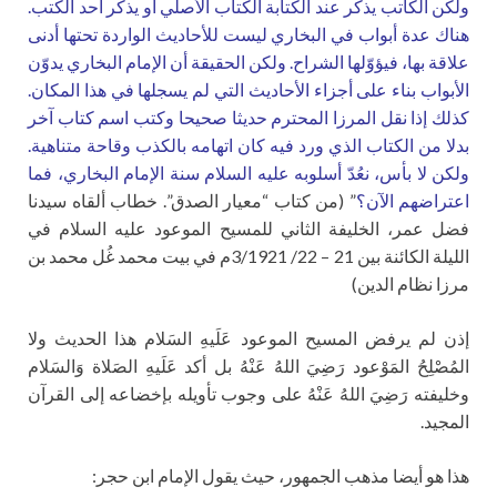
ولكن الكاتب يذكر عند الكتابة الكتاب الأصلي أو يذكر أحد الكتب.
هناك عدة أبواب في البخاري ليست للأحاديث الواردة تحتها أدنى
علاقة بها، فيؤوّلها الشراح. ولكن الحقيقة أن الإمام البخاري يدوّن
الأبواب بناء على أجزاء الأحاديث التي لم يسجلها في هذا المكان.
كذلك إذا نقل المرزا المحترم حديثا صحيحا وكتب اسم كتاب آخر
بدلا من الكتاب الذي ورد فيه كان اتهامه بالكذب وقاحة متناهية.
ولكن لا بأس، نعُدّ أسلوبه عليه السلام سنة الإمام البخاري، فما
اعتراضهم الآن؟
” (من کتاب “معيار الصدق”. خطاب ألقاه سيدنا
فضل عمر، الخليفة الثاني للمسيح الموعود عليه السلام في
الليلة الكائنة بين 21 – 22/ 3/1921م في بيت محمد غُل محمد بن
مرزا نظام الدين)
إذن لم يرفض المسيح الموعود عَلَيهِ السَلام هذا الحديث ولا
المُصْلِحُ المَوْعود رَضِيَ اللهُ عَنْهُ بل أكد عَلَيهِ الصَلاة وَالسَلام
وخليفته رَضِيَ اللهُ عَنْهُ على وجوب تأويله بإخضاعه إلى القرآن
المجيد.
هذا هو أيضا مذهب الجمهور، حيث يقول الإمام ابن حجر: