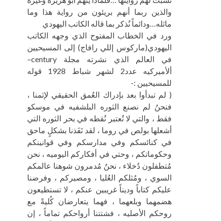
والذين ربما أنهم بريئون من رواية هذا وما
ماثله…ودائماً نُذكر بما قاله الكاتب اليهودي
ورد في الخطاب المفتوح الذي وجهه الكاتب
اليهودي(ماركوس إللي رافاج) إلى المسيحيين
في العالم الذي نشرته مجلة century–
ألأميركيه عدد2 لشهر شباط 1928 قوله
للمسيحيين :-
( لم تبدأوا بعد بإدراك العُمق الحقيقي لإثمنا ،
فنحنُ لم نصنع الثوره البلشفيه في موسكو
فقط ، والتي لا تُعتبر نُقطه في بحر الثوره التي
أشعلها بولص في روما ، لقد نَفَذنا بشكلٍ ماحق
في كنائسكم وفي مدارسكم وفي قوانينكم
وحكوماتكم ، وحتي في أفكاركم اليوميه ، نحن
مُتطفلون دُخلاء ، نحنُ مُدمرون شوهنا عالمكم
السوي ، ومُثلكم العُليا ، ومصيركم ، وفرضنا
عليكم كتاباً وديناً غريبين عنكم ، لا تستطيعون
هضمهما وبلعهما ، فهما يتعارضان كُليةً مع
روحكم الأصليه ، فشتتنا أرواحكم تماماً ، إن