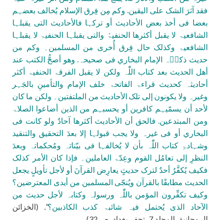
فقد آثرَ الشک علی الیقین. وکم مِن فِرق الإسلام یُخالف بعضہم
بعضا فی أخذ بعض الأحادیث أو ترکہا فالأحادیث التی یقبلہا
الشافعیۃ لا یقبل أکثرها الحنفیۃُ والتی یقبلہا الحنفیۃ لا یقبلہا
الشافعیۃ وکذلک حال فِرق أُخری من المسلمین۔ وکم من
حدیث ذکرؔہ الإمام البخاري فی صحیحہ. وهو أصحُّ الکتب عند
أهل الحدیث بعد کتاب اللّٰہ ولکن لا یقبل الفرقۃ الحنفیۃ أکثر
أحادیثہ کحدیث قراءۃ الفاتحۃ خلف الإمام والتأمینِ بالجَہر
وغیرہ ولا یکونون إلی تلک الأحادیث من الملتفتین۔ ولکن ما کان
لأحد أن یسمّیہم کافرین أو یحسبہم من الذین أضاعوا الصلاۃ
ومن المبتدعین. فالحق أن الأحادیث أکثرها آحادٌ ولو کانت فی
البخاري أو فی غیرہ ولا یجب قبولہا إلا بعدَ التحقیق والتنقید
وشہادۃِ کتاب اللّٰہ بأن لا یُخالفہا فی بیّناتہ ومُحکماتہ وبعدَ
النظرِ إلی تعامُل القوم وعِدّۃ العاملین۔ فإذا کان الأمر کذلک
فکیف یُکفَّرُ أحدٌ لترک حدیثٍ یعارِض القرآنَ أو لأجل تأویلٍ یجعل
الحدیث مطابقًا بالقرآن ویُنجّی المسلمین من أیدی المعترضین؟
وکیف تکفِّرون المؤمن باللّٰہ ورسولہ وکتابہ لأجل حدیث من
الآحاد الذی یُحتمل فیہ شائبۃ کذب الکاذبین؟
“. (الخزائن
الروحانیة، المجلد 7، تحفۃ بغداد، ص 32)