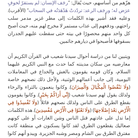
هزّهم من أساسهم، حيث يُقال: “
رجَف الإنسان: لم يستقرّ لخوفٍ
عرَض له؛ ورجَف الرعد: تردّدتْ هَدْهَدَتُه في السحاب
” (الأقرب).
وعليه فقد أُشير بهذه الكلمات إلى مطر غزير مدمر سلب
راحتهم، ودفعهم إلى عذاب مستمر لا مخرج لهم منه، حيث أصبح
كل واحد منهم محصورًا في بيته حتى سقطت عليهم الجدران
بسقوفها فأصبحوا في ديارهم جاثمين.
ويتبين لنا من دراسة أحوال سيدنا شعيب في القرآن الكريم أن
معارضيه من سكان مدينته كما حدث مع النبي الكريم عليهما
السلام، وكان قومه يقومون بالغش والخداع في المعاملات
اليومية، إلى جانب أعمالهم الوثنية، ولأجل ذلك نصحهم خاصة
(
وَلَا تَنْقُصُوا الْمِكْيَالَ وَالْمِيزَانَ
). وكانوا ينعمون بالثراء والرخاء
ولذلك يقول لهم سيدنا شعيب (
إِنِّي أَرَاكُمْ بِخَيْرٍ
). وكانوا يقومون
بقطع الطرق على الناس ولذلك نصحهم قائلاً (
وَلَا تُفْسِدُوا فِي
الْأَرْضِ بَعْدَ إِصْلَاحِهَا
) (
وَلَا تَعْثَوْا فِي الْأَرْضِ مُفْسِدِينَ
). هذه الكلمات
إما تدل على عادتهم قتل الناس وشن الغارات أو على كونهم
صعاليك يقطعون الطرق. لقد كانوا يسكنون في منطقة كانت
مفترق الطرق بين الشام ومصر وشبه الجزيرة. ويبدو أنهم كانوا