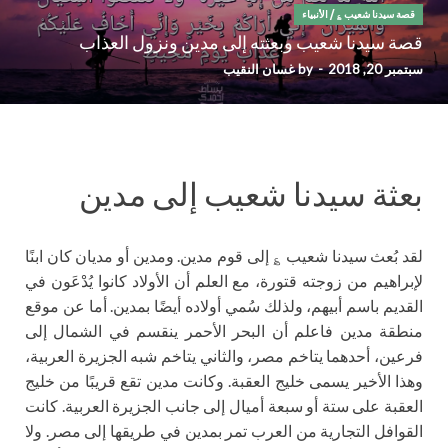
قصة سيدنا شعيب ؏
/
الأنبياء
قصة سيدنا شعيب وبعثته إلى مدين ونزول العذاب
سبتمبر 20, 2018
-
by
غسان النقيب
بعثة سيدنا شعيب إلى مدين
لقد بُعث سيدنا شعيب ؏ إلى قوم مدين. ومدين أو مديان كان ابنًا
لإبراهيم من زوجته قتورة، مع العلم أن الأولاد كانوا يُدْعَون في
القديم باسم أبيهم، ولذلك سُمي أولاده أيضًا بمدين. أما عن موقع
منطقة مدين فاعلم أن البحر الأحمر ينقسم في الشمال إلى
فرعين، أحدهما يتاخم مصر، والثاني يتاخم شبه الجزيرة العربية،
وهذا الأخير يسمى خليج العقبة. وكانت مدين تقع قريبًا من خليج
العقبة على ستة أو سبعة أميال إلى جانب الجزيرة العربية. كانت
القوافل التجارية من العرب تمر بمدين في طريقها إلى مصر. ولا