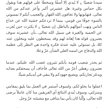
سيدنا شعيبًا ؏ لا يُبدي إلا أسفًا وسخطًا على قولهم هذا ويقول
بكل حماس وغيرة: هل عشيرتي أكبر وأعز عندكم من الله
تعالى، فتهابونها ولا تخافون الله القهار. والعجيب أنكم لا تمسوني
بالسوء خوفًا من قومي، بينما لا تردعكم خشية الله عن خداع
الناس ونهب أموالهم بالباطل. إن شعيبًا ؏ لا يكترث حين يُعرب
عن الحمية والغيرة في سبيل الله تعالى…بأن عشيرته سوف
يعتبرون قوله هذا إهانة لهم وقد يسخطون عليه ويتخلون عنه.
كلا، بل تستولي عليه عندئذ فكرة واحدة هي النظر إلى عظمة
الله والدفاع عن اسمه العلي الشأن عزّ وعلا.
ثم يحذر شعيب قومه بأنكم تثيرون غضب الله عليكم، عندما
تعتبرون رهطي أعزّ من الله تعالى فأخاف أن يسحقكم بعذابه
ويدمّر تجارتكم، ويضيع جهودكم ولا يبقي في أيديكم شيئًا.
اعملوا ما يحلو لكم، ولسوف أستمر في العمل بما يليق بمقامي
ومنزلتي، وسوف تُبدي النتائج أي الفريقين منا كان عاملاً برضى
الله تعالى، وأيُّنا كان يأتي بما يتنافى مع مشيئته عزّ وجل.