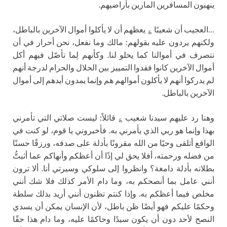
ينهبون المسافرين المارين بأراضيهم.
…العجيب أن شعيبًا ؏ يعظهم أن لا يأكلوا أموال الآخرين بالباطل،
ولكنهم يردون عليه بقولهم: مالك وما نفعل، نحن أحرار في أن
نتصرف في أموالنا كما يحلو لنا. وكأنهم لِما تأصّل فيهم أكل
أموال الآخرين كانوا فقدوا التمييز بين الحلال والحرام لدرجة أنهم
لم يدركوا أنهم لا يأكلون أموالهم هم وإنما يمدون أيدهم إلى أموال
الآخرين بالباطل.
وهنا رد عليهم سيدنا شعيب ؏ قائلاً: ليست صلاتي التي تأمرني
بهذا وإنما هو ربي الذي يأمرني به. فأخبروني يا قوم، لو كنت في
الواقع أتلقى وحيًا من الله مقرونًا بأدلة على صدقه، ورزقًا حسنًا
من فضله ورحمته، أفلا يحق لي إذًا أن أعظكم وأنهاكم عما أثبتُّ
بطلانه بأدلة دامغة؟ وانظروا إلى سلوكي وسيرتي أنا. ألا ترون
أنني عامل بما أنصحكم به، وما دام الأمر كذلك فلا شك أنني
مخلص فيما أعظكم به. وإذا كنتم تظنون أنني أريد بذلك سلطة
وحكمًا عليكم فهو أيضًا ظن باطل، لأن الإنسان يمكن أن يسدي
النصح لأحد دون أن يكون سيدًا وحاكمًا عليه، وما دام هذا حقًا