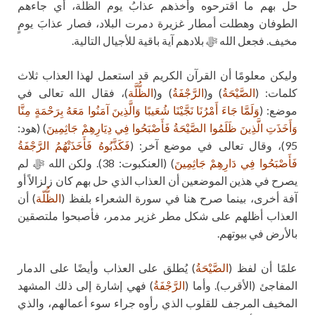
حل بهم ما اقترحوه وأخذهم عذابُ يوم الظلّة، أي جاءهم
الطوفان وهطلت أمطار غزيرة دمرت البلاد، فصار عذابَ يومٍ
مخيف. فجعل الله ﷻ بلادهم آية باقية للأجيال التالية.
وليكن معلومًا أن القرآن الكريم قد استعمل لهذا العذاب ثلاث
كلمات: (
الصَّيْحَةُ
) و(
الرَّجْفَةُ
) و(
الظُّلَّة
)، فقال الله تعالى في
موضع: (
وَلَمَّا جَاءَ أَمْرُنَا نَجَّيْنَا شُعَيبًا وَالَّذِينَ آمَنُوا مَعَهُ بِرَحْمَةٍ مِنَّا
وَأَخَذَتِ الَّذِينَ ظَلَمُوا الصَّيْحَةُ فَأَصْبَحُوا فِي دِيَارِهِمْ جَاثِمِينَ
) (هود:
95)، وقال تعالى في موضع آخر: (
فَكَذَّبُوهُ فَأَخَذَتْهُمُ الرَّجْفَةُ
فَأَصْبَحُوا فِي دَارِهِمْ جَاثِمِينَ
) (العنكبوت: 38). ولكن الله ﷻ لم
يصرح في هذين الموضعين أن العذاب الذي حل بهم كان زلزالاً أو
آفة أخرى، بينما صرح هنا في سورة الشعراء بلفظ (
الظُّلّة
) أن
العذاب أظلهم على شكل مطر غزير مدمر، فأصبحوا ملتصقين
بالأرض في بيوتهم.
علمًا أن لفظ (
الصَّيْحَةُ
) يُطلق على العذاب وأيضًا على الدمار
المفاجئ (الأقرب). وأما (
الرَّجْفَةُ
) فهي إشارة إلى ذلك المشهد
المخيف المرجف للقلوب الذي رأوه جراء سوء أعمالهم، والذي