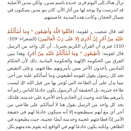
تزال هناك إلى اليوم قرى عديدة باسم مدين، ولكن مدين الأصلية
قد اندرست ولا يوجد لها من آثار الآن. كان بنو مدين يسكنون في
شمال الحجاز، وكانت هذه المدينة عاصمتهم.
لقد قال شعيب ؏ لقومه: (
فَاتَّقُوا اللَّهَ وَأَطِيعُونِ * وَمَا أَسْأَلُكُمْ
عَلَيْهِ مِنْ أَجْرٍ إِنْ أَجْرِيَ إِلا عَلَى رَبِّ الْعَالَمِينَ
) (الشعراء: 109-
110). فترى أن القرآن الكريم يخبرنا… أن كل واحد من الرسل
قال لقومه: (
أَطِيعُونِ * وَمَا أَسْأَلُكُمْ عَلَيْهِ مِنْ أَجْرٍ
). وهذا يبين
الفرق بين الحكومة الإلهية والحكومة المادية. ذلك لأن الحكام
الماديين يأخذون الأجر ممن يأمرونهم بطاعتهم، وعلى النقيض
نجد كل رسول يقول لقومه أطيعوني وما أسألكم عليه من أجر.
مما يدل على أن الطاعة التي نُؤمر بها من قبل الله ﷻ ليست
طاعة جبرية، بل الحقيقة أن الرسول يكون خادمًا للناس رغم أنه
يأمرهم بطاعته. وحيث إن الخادم يأخذ الأجرة على خدمته، فلذلك
نجد كل واحد من الرسل يقول هنا لا أسألكم على طاعتي من
أجر. أي مع أنهم سيطيعونه إلا أنه سيكون خادمًا لهم في حقيقة
الأمر. إذًا فطاعتهم عجيبة وخدمته أيضًا عجيبة، حيث يطيعونه في
الظاهر، ولكنه يكون خادمًا لهم في الواقع. إنه يقوم بخدمتهم بكل