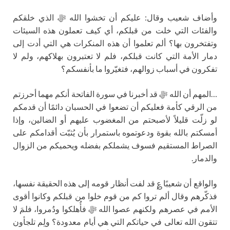
وأضاف شعيب وقال: عليكم أن تخشوا الله ﷻ الذي خلقكم
والفئات التي خلت من قبلكم، أي كيف تعملون هذه السيئات
وتفتخرون بها؟ ألم تعلموا أن هذه المنكرات هي التي أدت إلى
دمار الأمة التي كانت قبلكم، فلم لا تعتبرون بهلاكهم، ولم لا
تفكرون في أسباب زوالهم، فتغيّروا ما بأنفسكم؟
…المهم أن الله ﷻ قد أخبرنا في سورة الفاتحة أنكم مهما أحرزتم
من الرقي كأمة فعليكم أن تضعوا في الحسبان دائمًا أن قدمكم
لو زلّت قليلاً لأصبحتم من المغضوب عليهم أو الضالين، وإذا
أمسكتم بالله بقوة ودعوتموه باستمرار بأن يُثبّت أقدامكم على
الصراط المستقيم فسوف يشملكم بفضله ويحميكم من الزوال
والدمار.
والواقع أن شعيبًا ؏ قد لفت أنظار قومه إلى هذه الحقيقة نفسها،
فذكّرهم وقال ألم تروا كم من قوم خلوا من قبلكم وكانوا أقوى
الأمم في عصرهم ولكنهم عصوا الله ﷻ فأُهلكوا ودُمروا، فلمَ لا
تتقون الله تعالى في حياتكم التي هي أيام معدودة؟ ولِم تلجأون