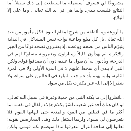
مشروعًا لي فسوف أستعمله ما استطعت إلى ذلك سبيلاً. أما
النتائج فليست بيدي، وإنما هي في يد الله تعالى، وما علي إلا
البلاغ.
ما أروعه وما ألطفه من شرحٍ لمقام النبوة. فكل مأمور من عند
الله تعالى بل كل مبلغ وداعية يواجه نفس المشاكل. في البداية
يتبرّم الناس من نصحه ووعظه، إذ يعتبرون نصحه نوعًا من الجبر
والإكراه. ثم يهدأون قليلاً ويتنازلون ويعتبرونه مساويًا لهم في
الدرجة، ويأذنون له أن يقول ما عنده، دون أن يصدقوا قوله. ولكن
النبي لا يبدي أي سخط عليهم لا في المرة الأولى ولا في المرة
الثانية، وإنما يهتم بأداء واجب التبليغ في الحالتين على سواء، ولا
ينظر إلا إلى الله غير مكترث بكل من سواه.
…انظروا إلى ما يكنه النبي من حمية وغيرة في سبيل الله تعالى.
لو كان هناك أحد غير شعيب لسُرَّ بكلام هؤلاء ولقال في نفسه: ما
أكثر ما في قبيلتي من القوة والمنعة حتى ليهابها القوم فلا
يتعرضون لي بسوء، ولربما استغل ذلك وهدد المعارضين بقوله:
تعالوا إلى ساحة النزال لتعرفوا ماذا سيصنع بكم قومي. ولكن