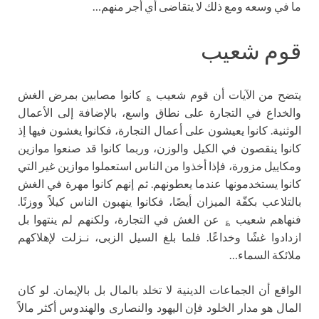
ما في وسعه ومع ذلك لا يتقاضى أي أجر منهم…
قوم شعيب
يتضح من الآيات أن قوم شعيب ؏ كانوا مصابين بمرض الغش
والخداع في التجارة على نطاق واسع، بالإضافة إلى الأعمال
الوثنية. كانوا يعيشون على أعمال التجارة، فكانوا يغشون فيها إذ
كانوا ينقصون في الكيل والوزن، وربما كانوا قد صنعوا موازين
ومكاييل مزورة، فإذا أخذوا من الناس استعملوا موازين غير التي
كانوا يستخدمونها عندما يعطونهم. ثم إنهم كانوا مهرة في الغش
بالتلاعب بكفّة الميزان أيضًا، فكانوا ينهبون الناس كيلاً ووزنًا.
فنهاهم شعيب ؏ عن الغش في التجارة، ولكنهم لم ينتهوا بل
ازدادوا غشًا وخداعًا. فلما بلغ السيل الزبى، نـزلت لإهلاكهم
ملائكة السماء…
الواقع أن الجماعات الدينية لا تخلد بالمال بل بالإيمان. لو كان
المال هو مدار الخلود فإن اليهود والنصارى والهندوس أكثر مالاً