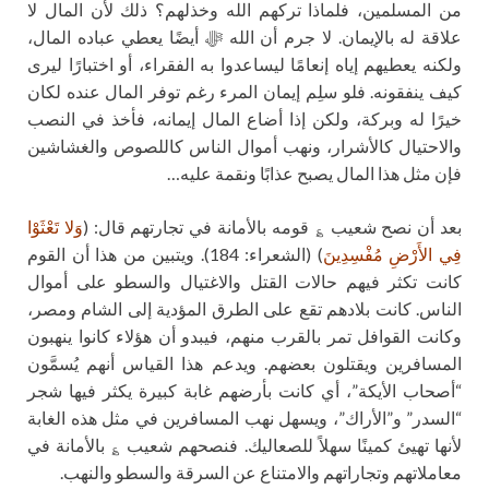
من المسلمين، فلماذا تركهم الله وخذلهم؟ ذلك لأن المال لا
علاقة له بالإيمان. لا جرم أن الله ﷻ أيضًا يعطي عباده المال،
ولكنه يعطيهم إياه إنعامًا ليساعدوا به الفقراء، أو اختبارًا ليرى
كيف ينفقونه. فلو سلِم إيمان المرء رغم توفر المال عنده لكان
خيرًا له وبركة، ولكن إذا أضاع المال إيمانه، فأخذ في النصب
والاحتيال كالأشرار، ونهب أموال الناس كاللصوص والغشاشين
فإن مثل هذا المال يصبح عذابًا ونقمة عليه…
بعد أن نصح شعيب ؏ قومه بالأمانة في تجارتهم قال: (
وَلا تَعْثَوْا
فِي الأَرْضِ مُفْسِدِينَ
) (الشعراء: 184). ويتبين من هذا أن القوم
كانت تكثر فيهم حالات القتل والاغتيال والسطو على أموال
الناس. كانت بلادهم تقع على الطرق المؤدية إلى الشام ومصر،
وكانت القوافل تمر بالقرب منهم، فيبدو أن هؤلاء كانوا ينهبون
المسافرين ويقتلون بعضهم. ويدعم هذا القياس أنهم يُسمَّون
“أصحاب الأيكة”، أي كانت بأرضهم غابة كبيرة يكثر فيها شجر
“السدر” و”الأراك”، ويسهل نهب المسافرين في مثل هذه الغابة
لأنها تهيئ كمينًا سهلاً للصعاليك. فنصحهم شعيب ؏ بالأمانة في
معاملاتهم وتجاراتهم والامتناع عن السرقة والسطو والنهب.