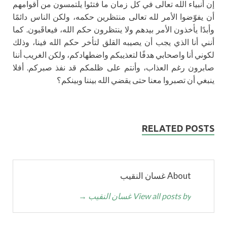
إن أنبياء الله تعالى في كل زمان ما فتئوا يلتمسون من أقوامهم
أن يفوّضوا الأمر لله تعالى منتظرين حكمه، ولكن الناس دائمًا
وأبدًا يأخذون الأمر بيدهم ولا ينتظرون حكم الله، فيعاقَبون. كما
أنني أنا الذي يجب أن يصيبه القلق لتأخر حكم الله فينا، وذلك
لكوني أنا واصحابي هدفًا لتعذيبكم واضطهادكم، ولكن الغريب أننا
صابرون رغم العذاب، وأنتم على ظلمكم قد نفذ صبركم. أفلا
ينبغي أن تصبروا معنا حتى يقضي الله بيننا وبينكم؟
RELATED POSTS
About غسان النقيب
View all posts by غسان النقيب
→