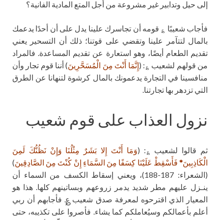
إلى حيل وتدابير غير مشروعة من أجل المتع المادية الفانية؟
فأجاب شعيبًا ؏ قومه أن تجاسرك علينا يدل على أن أحدًا يدعمك
بالمال لتتآمر علينا وتقضي على قوتنا؛ ذلك أن التسحير يعني
تقديم الطعام أيضًا، وهو استعارة عن تقديم المساعدة. فالمراد
من قولهم لشعيب ؏: (
إِنَّمَا أَنْتَ مِنَ الْمُسَحَّرِينَ
) أننا قوم تجار وأن
منافسينا في التجارة يدعمونك بالمال كرشوة لتنهانا عن الطرق
التي تزدهر بها تجارتنا.
نزول العذاب على قوم شعيب
ثم قالوا لشعيب ؏: (
وَمَا أَنْتَ إِلا بَشَرٌ مِثْلُنَا وَإِنْ نَظُنُّكَ لَمِنَ
الْكَاذِبِينَ
*
فَأَسْقِطْ عَلَيْنَا كِسَفًا مِنَ السَّمَاءِ إِنْ كُنْتَ مِنَ الصَّادِقِينَ
)
(الشعراء: 187-188)، ويعني إسقاط الكسف من السماء أن
ينـزل عليهم مطر شديد يدمر زروعهم وبساتينهم كلها. هذا هو
المعيار الذي اقترحوه لمعرفة صدق شعيب ؏. فأجابهم أن ربي
أعلم بأعمالكم وسيُعاملكم كما يشاء. فأصروا على تكذيبه، حتى