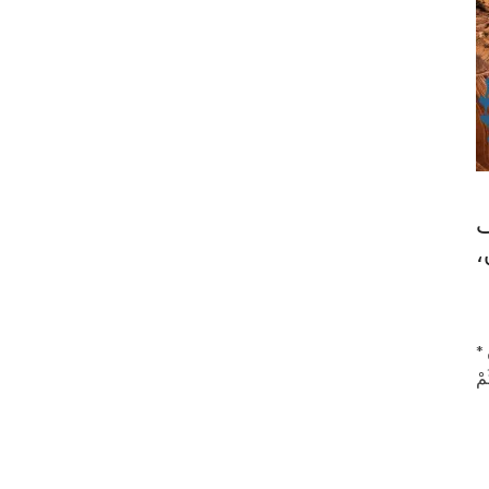
ف
،
 *
مْ