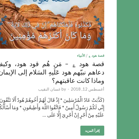
قصة هود ؏
/
الأنبياء
قصة هود ؏ – مَن هُم قود هود، وكي
دعاهم نبيّهم هود عَلَيهِ السَلام إلى الإيمان
وماذا كانت عاقبتهم؟
أغسطس 12, 2018
-
by
غسان النقيب
(كَذَّبَتْ عَادٌ الْمُرْسَلِينَ * إِذْ قَالَ لَهُمْ أَخُوهُمْ هُودٌ أَلَا تَتَّقُونَ
إِنِّي لَكُمْ رَسُولٌ أَمِينٌ * فَاتَّقُوا اللَّهَ وَأَطِيعُونِ * وَمَا أَسْأَلُكُ
عَلَيْهِ مِنْ أَجْرٍ إِنْ أَجْرِيَ إِلَّا عَلَى …
إقرأ المزيد