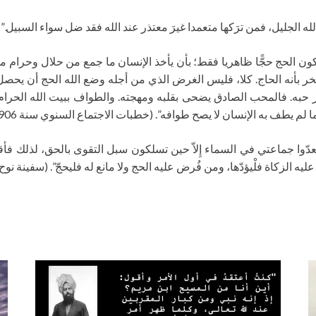
ه الجليل، فمن ترَكها متعمدا غيرَ معتذر عند الله فقد ضل سواء السبيل.”
ون الحج حجًّا ظاهريا فقط؛ بأن يأخذ الإنسان ما جمع من حلال وحرام من 
تخر بأنه الحاج. كلا، فليس الغرض الذي من أجله وضع الله الحج أن يحصل
ه. فالمحب الصادق يضحى بقلبه ومهجته. والطواف ببيت الله الحرام رمز
م يطف به الإنسان لا يصح طوافه”. (خطبات الاجتماع السنوي سنة 1906)
عدّوا جماعتي في السماء إِلاّ حين تسلكون سبل التقوى بالحق، لذلك 
لزكاة فلْيؤدّها، ومن فُرض عليه الحج ولا مانع له فليحجّ”. (سفينة نوح، الخزا