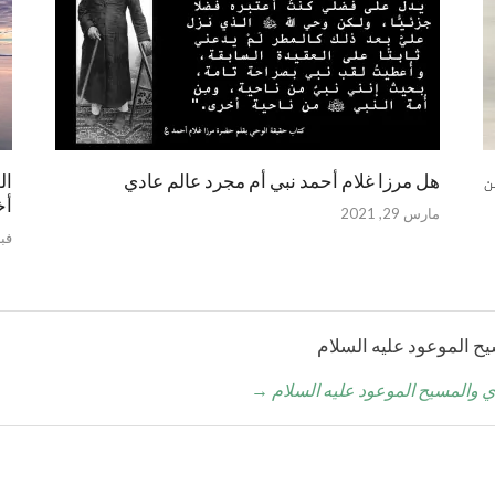
ن
هل مرزا غلام أحمد نبي أم مجرد عالم عادي
ال
أخ
مارس 29, 2021
فبراي
→