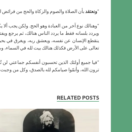
“
ونعتقد
بأن الصلاة والصوم والزكاة والحج من فرائض الل
“وهنالك نوع آخر من العبادة وهو الحج. ولكن يجب ألا يك
ويردد بلسانه فقط ما يردد الناس هنالك، ثم يرجع ويف
ينقطع الإنسان عن نفسه، ويعشق ربه، ويغرق في بحر حب
تعالى على الأرض فكذلك هنالك بيت لله في السماء، وما ل
“فيا جميع أولئك الذين تحسبون أنفسكم جماعتي لن تُ
ترون الله، وأتمّوا صيامكم لله بالصدق، وكل من وجبت عليه ا
RELATED POSTS