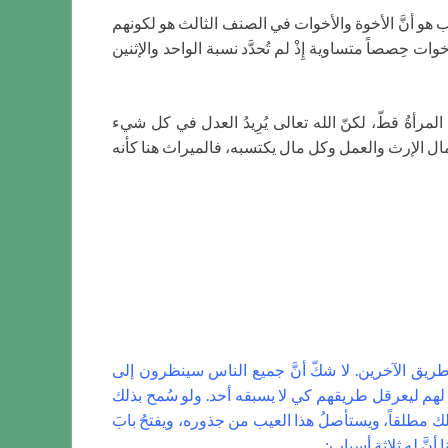
سبب هو أنَّ الأخوة والأخوات في الصنف الثالث هو لكونهم
ت حِصصاً متساوية إِذْ لم تُحدَّد نسبة الواحد والإثنين
مرأةُ قطّ، لكنّ الله تعالى يُرِيدُ العدل في كل شيء
مال الإرث والعمل وكل مال يكتسبه، فالميراث هنا كأنه
 طريق الآخرين. لا شكّ أنَّ جميع الناس سينظرون إلى
لهم ليعرقل طريقهم كي لا يسبقه أحد. ولو سُمح بذلك
بذلك مطلقاً، ويستأصلُ هذا العيب من جذوره، ويفتحُ بابَ
نَّ له ثلاثة أسباب: