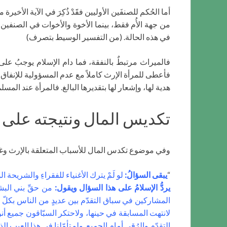
أما الحُكم للصنفَين الأوليين فقََدْ ذُكِرَ في الآية ال
من جهة الأُم فقط، بينما الأخوة والأخوات في الصنفين الأ
في هذه الحالة. (من التفسير الوسيط بتصرف)
فالميراث مرتبطٌ بالنفقة، فما دام الإسلام يوجبُ على 
فأعطى للمرأة الإرث كاملاً مع عدم المسؤولية للإنفاق 
هدية لها، وإشعار لها بتقديرها البالغ. فالمرأة عند الم
تكديس المال ونتيجته على 
وفي موضوع تكدس المال للأسباب المتعلقة بالإرث وغيره يَقُو
“
يبقى السؤالُ:
لو لَمْ يترك الأغنياء للفقراءِ والشريحة
يردُّ الإسلامُ على هذا السؤال ويقول:
من حقِّ بني البش
المشاركين في سباق التقدّم بين عديدٍ من الناس بكل
لانتهت المسابقة في حينها، ولاحتكر السبّاقون جميع أنواع
التقدّم والرُقي أمام الجميع. ولو تأمّلنا في هذا العيب ا