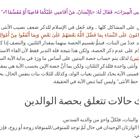
َنِي الْمِيرَاثَ». فَقَالَ لَهُ: «يَاإِنْسَانُ، مَنْ أَقَامَنِي عَلَيْكُمَا قَاضِيًا أَوْ مُقَسِّمًا؟».
” (
 على المشاكل كلها .. وقد جُعل في الإسلام للذكر ضعف نصيب الأنثى في
امُونَ عَلَى النِّسَاءِ بِمَا فَضَّلَ اللَّهُ بَعْضَهُمْ عَلَىٰ بَعْضٍ وَبِمَا أَنْفَقُوا مِنْ أَمْوَالِ
عددٌ من البنات، فيتمُّ تقسيم الحصة بينهما بمقدار الثلثين، والنصف إذا كان
ام على عدم ذكر الحصة، ولكن هذا نتيجة قلة التدبر فقط لأن الفاء الاستد
ثيَين
}. لذلك يتم حساب حصة البنتين على أساس ما ورَدَ في بداية الآية ا
اً وأنثى واحدة فللذكرِ الثلثان، ولكن بما أنَّ حصة الإبن بحسب الآية هي بمق
بنى الآية يحدّد للبنتين بغياب الولد، وكذلك للثلاث بنات بنفس الحال، يحدّدُ 
ظ الأنثى” وليس كما تنص الآية في الحقيقة.
 حالات تتعلق بحصة الوالدين
ولاد والبنات، فلكلّ واحدٍ من والديه السدس.
 هما الوارثان الوحيدان في حال لَمْ توجد للمتوفى/للمتوفاة زوجة أو زوج، فإن 
ي: