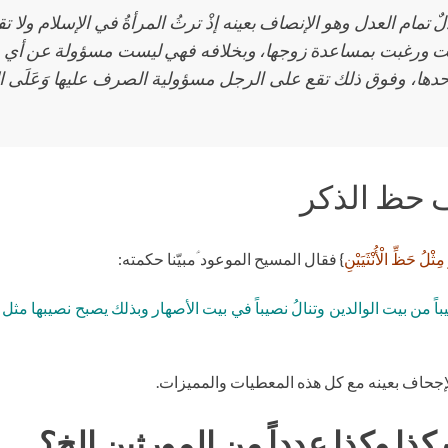
ٌ تمام العدل وهو الإنصاف بعينه إذْ ترثُ المرأةُ في الإسلام ول
حبَّت ورغبت بمساعدة زوجها، وبخلافه فهي ليست مسؤولة عن أي ص
 وحدها، وفوق ذلك تقع على الرجل مسؤولية الصرف عليها وَعَلَى 
 حظ الذكر
ثْلُ حَظِّ الْأُنْثَيَيْنِ
} فقال المسيح الموعود ؑمبيّنا حكمته:
صيباً من بيت الوالدين وتنالُ نصيباً في بيت الأصهار وبذلك يصبح نصيبها مثل ا
والإجحاف بعينه مع كل هذه المعطيات والمميزات.
ا وكذا عدداً من المورثين الخ؟