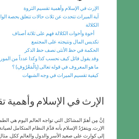
الإرث في الإسلام وأهمية تقسيم الثروة
آية الميراث تتحدث عن ثلاث حالات تتعلق بحصة الوا
الكلالة
أخوة وأخوات الكلالة فهم على ثلاثة أصناف
تكديس المال ونتيجته على المجتمع
الحكمة في حظ الأنثى نصف حظ الذكر
وقد يقول قائل كيف نحسب كذا وكذا عدداً من المورث
ما هو المعروف في قوله تعالى {بِالْمَعْرُوفِ} ؟
كيفية تقسيم الميراث في وجه الشبهات
الإرث في الإسلام وأهمية ت
إنَّ مِن أهمّ المشاكل التي تواجه العالم اليوم هي ا
الإرث. ويتفرّدُ الإسلام بأنه قدَّمَ النظام المتكامل ل
إلى كوارث على صعيد الأسر والدول والعالم ككل. مثال 