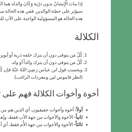
إذا ماتَ الْإِنسَانُ بدون ذرّية وَكَانَ والداه هم
سيؤثر على حصّة الوالدين. ففي هذه الحالة ستأ
هذه الحالة هو المسؤولية الواجبة على الأبِ ل
الكلالة
كُلّ مَن يتوفى دون أن يترك خلفه ذرية أو أبوين
كُلّ مَن يتوفى دون أن يترك والداً أو ولد.
وبحسب قول ابن عباس رَضِيَ اللهُ عَنْهُ فإن ك
(انظر قاموس لين ومفردات الراغب).
أخوة وأخوات الكلالة فهم على ث
أولاً-
أخوة وأخوات حقيقيون، أي الذين هم من نف
ثانياً-
الأخوة والأخوات من جهة الأب فقط، ويُعرَ
ثالثاً-
الأخوة والأخوات من جهة الأُم فقط، أي أن ا