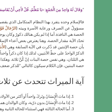
“
وَقَالَ لَهُ وَاحِدٌ مِنَ الْجَمْعِ: «يَا مُعَلِّمُ، قُلْ لأَخِي أَنْ يُقَاسِم
فالإسلام وحده يتفرد بهذا النظام المتكامل الذي يقضي
مسؤولٌ عن الصرف ورعاية الأسرة وبيته {
الرِّجَالُ قَوَّ
الحصة هي النافذة. أما إذا لم يكن هنالك ذكورٌ وكان يوجد 
تحدّد الآية مقدار الحصة. وهنا يعترض بعض أعداء الإسل
بأن حصة الإثنتين قد ذُكرت في الآية السابقة وهي {
الأُن
الذكرُ الواحدُ على حظّ الأنثيين، لذلك إذا كان ذكراً واحد
هي الثلثان، وهي نفس حصة البنات إنْ كُنَّ ثلاثة. وهكذا فم
حصة البنتين، فإن الكلام سيكون كالتالي “للذكر ضعف ح
آية الميراث تتحدث عن ثلاث
إذا ماتَ الْإِنسَانُ وتَركَ واحداً أو أكثر من الأ
إذا ماتَ الْإِنسَانُ بدون ذرّية، وكان الوالدان
أما الحالة الثالثة فهي استثناء للحالة الثانية وه