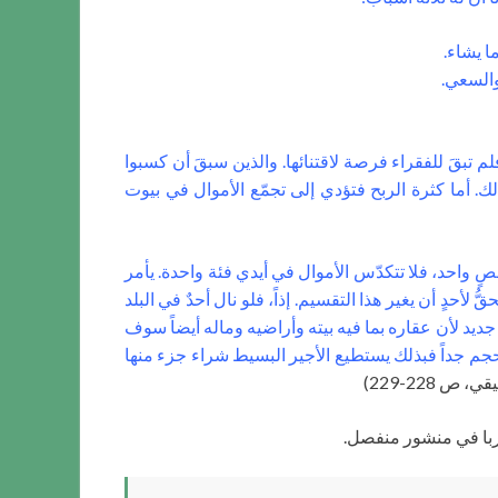
ا يشاء.
والسعي.
 تبقَ للفقراء فرصة لاقتنائها. والذين سبقَ أن كسبوا
ك. أما كثرة الربح فتؤدي إلى تجمّع الأموال في بيوت
خصٍ واحد، فلا تتكدّس الأموال في أيدي فئة واحدة. يأمر
أحدٍ أن يغير هذا التقسيم. إذاً، فلو نال أحدٌ في البلد
 جديد لأن عقاره بما فيه بيته وأراضيه وماله أيضاً سوف
لحجم جداً فبذلك يستطيع الأجير البسيط شراء جزء منها
ص 228-229)
الربا في منشور منفصل.