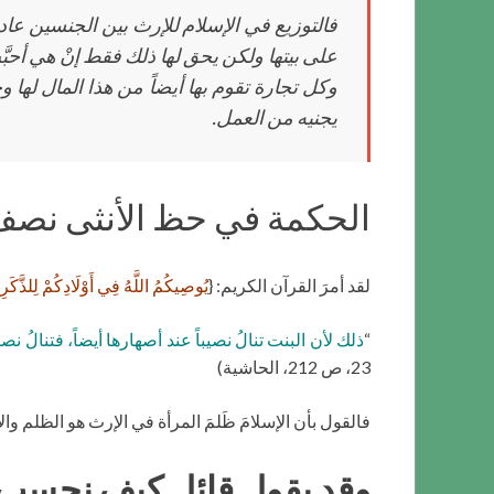
فالتوزيع في الإسلام للإرث بين الجنسين عادل
على بيتها ولكن يحق لها ذلك فقط إنْ هي أ
وكل تجارة تقوم بها أيضاً من هذا المال لها
يجنيه من العمل.
الحكمة في حظ الأنثى نصف
لقد أمرَ القرآن الكريم: {
يُوصِيكُمُ اللَّهُ فِي أَوْلَادِكُمْ لِلذَّكَرِ مِ
“
ذلك لأن البنت تنالُ نصيباً عند أصهارها أيضاً، فتنالُ ن
23، ص 212، الحاشية)
فالقول بأن الإسلامَ ظَلمَ المرأة في الإرث هو الظلم 
وقد يقول قائل كيف نحسب كذ