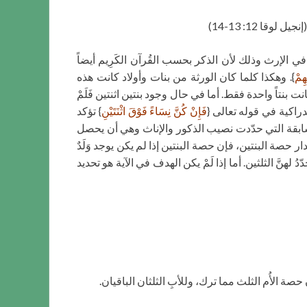
إنجيل لوقا 12: 13-14)
 الإرث وذلك لأن الذكر بحسب القُرآن الكَرِيم أيضاً
هِمْ
}. وهكذا كلما كان الورثة من بنات وأولاد كانت هذه
ت بنتاً واحدة فقط. أما في حال وجود بنتين اثنتين فَلَمْ
راكية في قوله تعالى {
فَإِنْ كُنَّ نِسَاءً فَوْقَ اثْنَتَيْنِ
} تؤكد
لسابقة التي حدّدت نصيب الذكور والإناث وهي أن يحصل
دار حصة البنتين، فإن حصة البنتين إذا لم يكن يوجد وَلَدٌ
لهنَّ الثلثين. أما إذا لَمْ يكن الهدف في الآية هو تحديد
حصة الأُم الثلث مما ترك، وللأبِ الثلثان الباقيان.