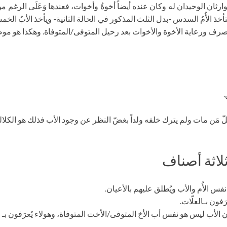
ا الوارثان الوحيدان له وكان عنده أيضاً أخوةُ وأخوات، فعندها وَعَلَى الرغم من 
خذ الأُمُ السدس -بدل الثلث المذكور في الحالة الثانية- ويأخذ الأبُ ا
لصرف ورعاية الأخوة والأخوات بعد رحيل المتوفى/المتوفاة. وهكذا هو موضو
.
ُلّ مَن مات ولم يترك خلفه ولداً بغضّ النظر عن وجود الأب فذلك هو الكلال
لاثة أصناف
س الأُم والأب ويُطلق عليهم بالأعيان.
فون بـالعلّات.
لأب ليس هو نفس أب الأخ المتوفى/الأخت المتوفاة، وهولاء يُعرَفون بـ الأخيا