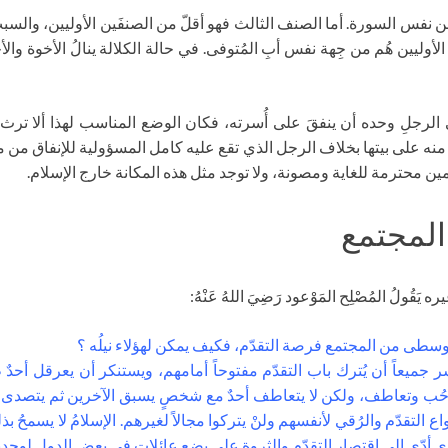
أخيرة من نفس السورة. أما الصنف الثالث فهو أقلّ من الصنفَين الأوليين، وال
وليين هُم من جِهة نفس أبِ المُتوفى. في حالة الكلالة ينالُ الأخوة والأخوا
الرجلِ وحده أن ينفقَ على أُسرته، فكان الوضع المناسب لهذا ألا ترث ال
منه على بيتها بخلاف الرجل الذي تقع عليه كامل المسؤولية للإنفاق من 
سلمين محترمة للغاية ومصونة، ولا توجد مثل هذه المكانة خارج الإسلام.
المجتمع
لُ المُصْلِح المَوْعود رَضِيَ اللهُ عَنْهُ:
 الوسطى من المجتمع فرصة التقدّم، فكيف يمكن لهؤلاء نيلُه ؟
ر جميعاً أن يُترك باب التقدّم مفتوحاً أمامهم، ويستنكر أن يعرقل أحدٌ
ّ حُب وتعاطف، ولكن لا يتعاطف أحدٌ مع شخصٍ يسبق الآخرين ثم يتصدى 
 التقدّم والرُقي لأنفسهم ولنْ يتركوا مجالاً لغيرهم. الإسلامُ لا يسمحُ 
لذي أدّى إلى اقتصار التقدّم والثروة على بضع عائلات في بعض الدول لوجدنا أ