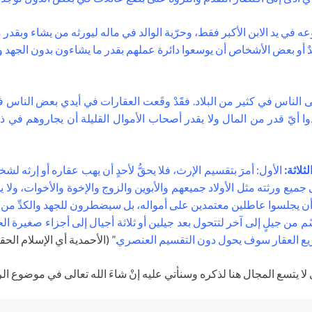
في يد الابن الأكبر فقط، وحرّية الوالد في ماله ليورثه من يشاء وبقدر م
ٌ أو بعض الأشخاص أن يوسعوا دائرة عملهم بقدر ما يشاءون بدون الجهد 
الناس في كثير من البلاد. فقََدْ وقَعت العقارات في أيدي بعض الناس فلم
وا أيّ قدر من المال ولا يقدر أصحاب الأموال القليلة أن يجاروهم في ذل
ثلاثة:
الأول: أمرَ بتقسيم الإرث، فلا يحقُّ لأحدٍ أن يهب عقاره أو إرثه لش
ورثته مثل الأولاد جميعهم والأبوين والزوج والإخوة والأخوات، ولا يحقُّ ل
ولاده أن يجلسوا عاطلين معتمدين على أمواله، بل سيضطرون للجهد والكدِّ من
ّم من جيلٍ إلى آخر لتتحول بعد جيلين أو ثلاثة أجيال إلى أجزاء صغيرة ا
وزيع العقار سوف يحول دون التقسيم العنصري.
” (الأحمدية أي الإسلام الحقيقي، 
ذي لا يتسع المجال هنا لذكره وسنأتي عليه إنْ شاءَ الله تعالى في موضوع 