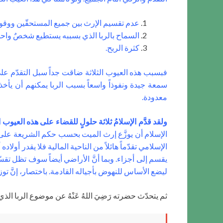
عدم تقسيم الإرث بين جميع المستحقّين ووقوعه 
السماح بالربا الذي بسببه يستطيع شخصٌ واحد
كثرة الربح.
فبسبب هذه العيوب الثلاثة ضاقت جداً سبل التقدّم على 
سمعة جيدة ونفوذاً واسعاً بسبب الربا يمكنهم أن يأخذ
معدودة.
ولقد قدَّم الإسلامُ ثلاثة حلولٍ للقضاء على هذه العيوب ال
الإسلام أن يوزَّع إرث الميت بحسب حكم الشريعة على جميع 
الإسلامي تقدّماً هائلاً من الناحية المالية فلا يقدر أ
يقسم إلى أجزاء. وبما أنَّ الأراضي أيضاً سوف تظل تقس
ليضع الأساس للنهوض بأجياله القادمة. باختصار، إنَّ ت
ثم يتحدّث حضرته رَضِيَ اللهُ عَنْهُ عن موضوع الربا ال