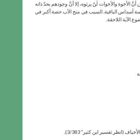
أنَّ الأخوة والأخوات لَنْ يرثوه، إلا أنَّ وجودهم بحدّ ذاته
لخمسة أسداس الباقية. السبب في منح الأب حصة أكبر في
ع الآية اللاحقة.
ة
ف (انظر تفسير ابن كثير” 3/383).