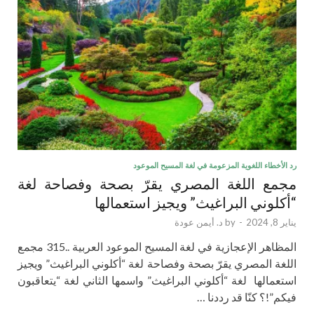
رد الأخطاء اللغوية المزعومة في لغة المسيح الموعود
مجمع اللغة المصري يقرّ بصحة وفصاحة لغة
“أكلوني البراغيث” ويجيز استعمالها
يناير 8, 2024
-
by
د. أيمن عودة
المظاهر الإعجازية في لغة المسيح الموعود العربية ..315 مجمع
اللغة المصري يقرّ بصحة وفصاحة لغة “أكلوني البراغيث” ويجيز
استعمالها لغة “أكلوني البراغيث” واسمها الثاني لغة “يتعاقبون
فيكم”!؟ كنّا قد رددنا …