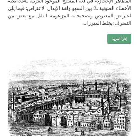
المظاهر الإعجازية في لغة المسيح الموعود العربية ..314 نكتة
الأخطاء الصوتية ..2 بين السهو ولغة الإبدال الاعتراض: فيما يلي
اعتراض المعترض وتصحيحاته المزعومة. النقل مع بعض من
التصرف: يخلط الميرزا …
إقرأ المزيد