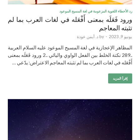
رد الأخطاء اللغوية المزعومة في لغة المسيح الموعود
ورود فَعَلَه بمعنى أَفْعَله في لغات العرب بما لم
تثبته المعاجم
يونيو 9, 2023
-
by
د. أيمن عودة
المظاهر الإعجازية في لغة المسيح الموعود عليه السلام العربية
..289 نكتة الخلط بين الفعل الواوي واليائي ..2 ورود فَعَلَه بمعنى
أَفْعَله في لغات العرب بما لم تثبته المعاجم الاعتراض: يدّعي …
إقرأ المزيد