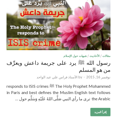
مقالات
/
الأحاديث
/
شبهات حول الإسلام
رسول الله ﷺ يرد على جريمة داعش ويعرِّف
من هو المسلم
نوفمبر 16, 2015
-
by
الأستاذ فراس علي عبد الواحد
The Holy Prophet Mohammed ﷺ responds to ISIS crimes
in Paris and best defines the Muslim English text follows
the Arabic ترى ما رأي النبي صَلَّى اللهُ عَلَيْهِ وَسَلَّم حول …
إقرأ المزيد