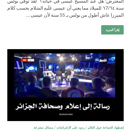
المعترض: هل عبد المسيح عيسى في حياته؟ لقد توفي بولس
سنة ٦7/٦٤ للميلاد مما يعني أن عيسى عَلَيهِ السَلام بحسب كلام
الميرزا عاش أطول من بولس بـ 55 سنة لأن عيسى …
إقرأ المزيد
إضطهاد الجماعة حول العالم
/
ردود على الإعتراضات
/
مسائل متفرعة