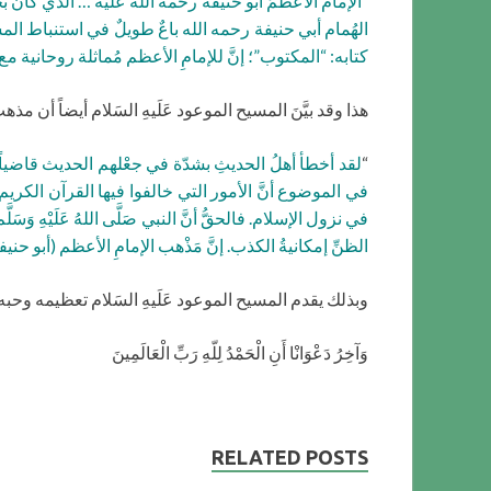
“
الإمامُ الأعظمُ أبو حنيفة رحمة الله عليه … الذي كانَ 
كتابه: “المكتوب”؛ إنَّ للإمامِ الأعظم مُماثلة روحانية م
هذا وقد بيَّنَ المسيح الموعود عَلَيهِ السَلام أيضاً أ
“
لقد أخطأ أهلُ الحديثِ بشدّة في جعْلهم الحديث قاضياً
في الموضوع أنَّ الأمور التي خالفوا فيها القرآن الكريم
في نزول الإسلام. فالحقُّ أنَّ النبي صَلَّى اللهُ عَلَيْهِ وَس
الظنِّ إمكانيةُ الكذب. إنَّ مَذْهب الإمامِ الأعظم (أبو حنيفة) ر
وبذلك يقدم المسيح الموعود عَلَيهِ السَلام تعظيمه وحبه 
وَآخِرُ دَعْوَانْا أَنِ الْحَمْدُ لِلّهِ رَبِّ الْعَالَمِينَ
RELATED POSTS