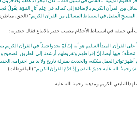
بحر العلوم الدينية … الفاني في سبيل الله … كانَ البحر الأعظم والآخرون ف
ع المسيحِ الُمقبل في استنباط المسائل مِن القرآن الكريم.
” (الحق، مناظرة لده
ن مذهب أبي حنيفة في استنباط الأحكام مصيب جدير بالاتباع فقال حضرته:
 على القرآن. المبدأ السليم هو أنه إنْ لَمْ تجدوا شيئاً في القرآن الكري
 مُختلَفٌ فيها أيضا. إنَّ إفراطهم وتفريطهم أرشدنا إلى الطريق الصحيح و
َلَّم أظهرَ تواتر العمل بسُنّته، والحديث بمنزلة تاريخ ولا بد من احترامه. الحديثُ
حمةُ اللهِ عَلَيه جديرٌ بالتقديرِ إِذْ قدَّمَ القرآنَ الكريم.
” (الملفوظات)
لهذا التابعي الكريم ومذهبه رحمة الله عليه.