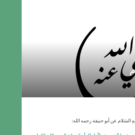
م
 السَلام عن أبو حنيفة رحمه الله: