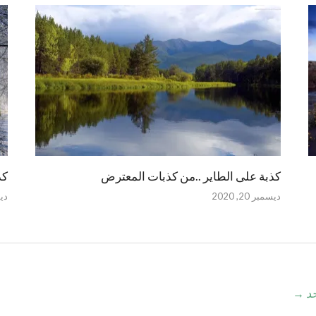
كذبة على الطاير ..من كذبات المعترض
كذ
ديسمبر 20, 2020
ديسم
→