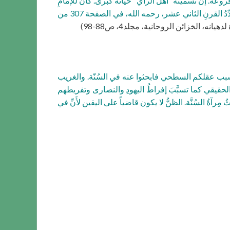
روعه. إنَّ تسميته “أهل الرأي” خيانة كبرى. كان للإمامِ
الهُمام أبي حنيفة رحمه الله باعٌ طويلٌ في استنباط المسائل مِن القرآن الكريم بالإضافة إلى كماله في عِلم آثارِ النبوّة. يَقُولُ مُجدِّدُ القرنِ الثاني عشر، رحمه الله، في الصفحة 307 من
يانه، الخزائن الروحانية، مجلد4، ص88-98)
م بسبب عقلكم السطحي فابحثوا عنه في السُنّة. والغريب
الحقيقي كما تسبَّبَ إفراطُ اليهودِ والنصارى وتفريطهم
 مِرآةُ السُنَّة. الظنُّ لا يكون قاضياً على اليقين لأَنِّ في