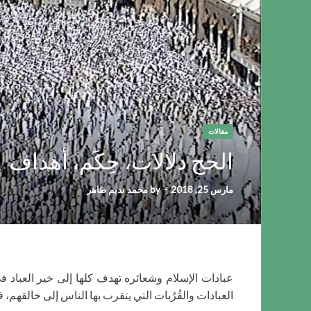
مقالات
الحج دلالات، حِكَم، أهداف
مارس 25, 2018
-
by
محمد نديم طاهر
عبادات الإسلام وشعائره تهدف كلها إلى خير العباد في
العبادات والقُرُبات التي يتقرب بها الناس إلى خالقهم