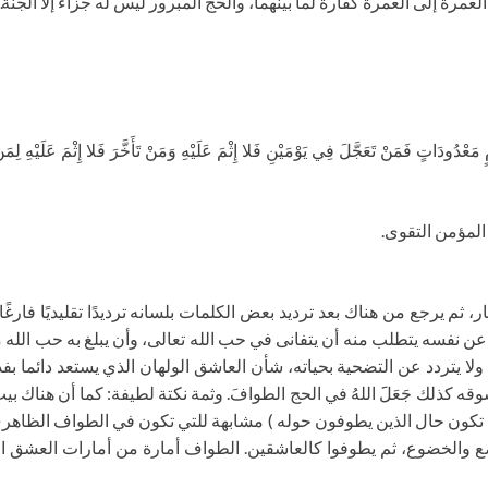
مرة إلى العمرة كفّارة لما بينهما، والحج المبرور ليس له جزاء إلا الجن
ٍ فَمَنْ تَعَجَّلَ فِي يَوْمَيْنِ فَلا إِثْمَ عَلَيْهِ وَمَنْ تَأَخَّرَ فَلا إِثْمَ عَلَيْهِ لِمَنْ ات
 المؤمن التقوى.
ار، ثم يرجع من هناك بعد ترديد بعض الكلمات بلسانه ترديدًا تقليديًا فا
ن نفسه يتطلب منه أن يتفانى في حب الله تعالى، وأن يبلغ به حب الله مب
ه، ولا يتردد عن التضحية بحياته، شأن العاشق الولهان الذي يستعد دائما 
 كذلك جَعَلََ اللهُ في الحج الطوافَ. وثمة نكتة لطيفة: كما أن هناك بيت
أن تكون حال الذين يطوفون حوله ) مشابهة للتي تكون في الطواف الظاه
واضع والخضوع، ثم يطوفوا كالعاشقين. الطواف أمارة من أمارات العشق 