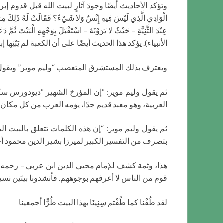
وتؤكد الأحاديث أيضًا وجودَ آثارٍ لبيت الله قبل قدوم إبراهيم إ
الْوَادِي الَّذِي لَيْسَ فِيهِ إِنْسٌ وَلا شَيْءٌ؟ فَقَالَتْ لَهُ ذَلِكَ مِرَارًا، 
عِنْدَ الثَّنِيَّةِ – حَيْثُ لا يَرَوْنَهُ – اسْتَقْبَلَ بِوَجْهِهِ الْبَيْتَ ث
الأنبياء). يؤكد هذا الحديث أيضًا على أن الكعبة لم يَبْنِه
ويعترف بذلك المستشرق المتعصب “وليم موير” ويقول: 
ثم يقول وليم موير: “إن المؤرخ الشهير “ديودورس سك
العربية، وهو معبد قديم جدًا، يؤمه العرب من كل مكان ل
بتصرف من التفسير الكبير لميرزا بشير الدين محمود أحمد الخليف
هذا، وثمة كشف للإمام محيي الدين ابن عربي – رحمه ال
قوم من الناس لا أعرفهم بوجوههم. فأنشدونا بيتَين نسي
لقد طُفْنا كما طُفْتم سِنِينَا بهذا البيت طُرًّا أجمعينا