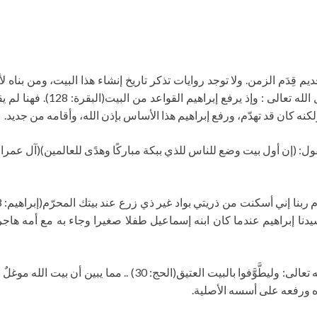
ديم قِدَم الزمن. ولا توجد روايات تذكر تاريخ إنشاء هذا البيت، ومن بناه ل
حتى قبل سيدنا إبراهيم عليه الس
كنه كان قد تهدّم، ورفع إبراهيم هذا الأساس بإذن الله، وأقامه من جديد.
دنا إبراهيم عندما كان ابنه إسماعيل طفلا صغيرا وجاء به مع أمه هاجر 
كذلك وصف القرآن بيت الله بأنه البيت العتيق في قوله تعالى: وليطَّو
اءه ورفعه على أسسه الأصلية.