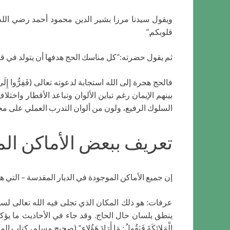
ويقول سيدنا مرزا بشير الدين محمود أحمد رضي الله عن
قلوبكم.”
ثم يقول حضرته:”كل مناسك الحج هدفها أن يتولد في قلبكم ح
فالحج هجرة إلى الله استجابة لدعوته تعالى (فَفِرُّوا 
بينهم الإيمان رغم تباين الألوان وتباعد الأقطار واخ
السلوك الرفيع، ولون من ألوان التدرب العملي على مجا
تعريف ببعض الأماكن ال
إن جميع الأماكن الموجودة في الديار المقدسة – التي هي
عرفات: هو ذلك المكان الذي تجلى فيه الله تعالى لسيدنا
ينطق بلسان حال الحاج. وقد جاء في الأحاديث ما يؤكد ذلك حيث قَالَ رسو
الْمَلائِكَةَ فَيَقُولُ: مَا أَرَادَ هَؤُلاء.” (صحيح مسلم، كتاب ا