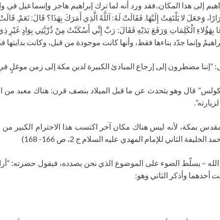
لى هذا المكان..فقد ورد أنه لما ترك إبراهيم هاجر وإسماعيل في وادٍ غير ذي زرعٍ قَال
وَجَعَلَ لا يَلْتَفِتُ إِلَيْهَا. فَقَالَتْ لَهُ: آللَّهُ الَّذِي أَمَرَكَ بِهَذَا؟ قَالَ: نَعَمْ. قَالَتْ: إ
ُمَّ دَعَا بِهَؤُلاءِ الْكَلِمَاتِ وَرَفَعَ يَدَيْهِ فَقَالَ: رَبِّ إِنِّي أَسْكَنْتُ مِنْ ذُرِّيَّتِي بِو
ا إبراهيمُ وإنما جدّد بناءها فقط، وأنها كانت موجودة من قبل، وكانت بدايتها في
“إننا مضطرون إلى إرجاع المبادئ الكبيرة لدين مكة إلى زمن موغلٍ في
ولس” قال وهو يتحدث عن ما قبل الميلاد بنصف قرن: هناك معبد من ال
زيارته”.
ة الثاني للإمام المهدي عليه السلام ج 2، ص 166- 168)
له – يسلّط الضوء على الموضوع الذي نحن بصدده، فيقول حضرته: “أراني ا
ت أحدهما وأذكر الثاني وهو: