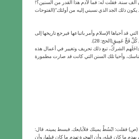
 ألف سنة. فقلت له: فما لآدم هذا القدر من السنين؟!
يكون ذلك الجد الذي نسبني إليه من أولئك.”(الفتوحات
ي قد أحياها الإسلام وأمر باتباعها فيرجع تاريخها إلى
ّ فَجٍّ عَمِيقٍ(الحج: 28).
خَلَهم الشركُ، تبع ذلك تحريف وتغيير في أعمال هذه
لمناسك، وأحيا تلك السنن التي كانت قد صارت مطمورة
 فقلت: ابْسُطْ يمينَك فلأبايعك. فبسط يمينه. قال:
يهدم ما كان قبله، وأن الهجرة تهدم ما كان قبلها، وأن