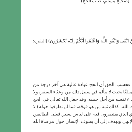
ة.” (صحيح مسلم، كتاب الحج)
َّقَى وَاتَّقُوا اللَّهَ وَاعْلَمُوا أَنَّكُمْ إِلَيْهِ تُحْشَرُونَ) (البقرة:
رغًا فحسب. الحق أن الحج عبادة عالية هي آخر درجة من
لغًا بحيث لا يتألم في سبيل ذلك من وعثاء السفر، ولا
بفداء نفسه من أجل حبيبه. وقد جعل الله تعالى في الحج
 الله، كذلك ثمة من هو فوقه، فما لم تطوفوا حوله ( لا
ري الذي يقتصرون فيه على لباس يسير. فعلى الطائفين
الإلهي ويهدف إلى أن يطوف الإنسان حول مرضاة الله