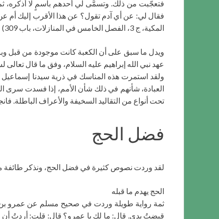
فتعجّبت من ذلك. وتسمَّى لي أحدهم باسمٍ لا أذكره، ث
فقال لي: عن أي آدم تقول؟ عن هذا الأقرب إليك أم عن 
المكية، ج 3، الفصل الخامس في المنازلات، باب 309)
ويدل ما سبق على أن الكعبة كانت موجودة من قبل وبالتال
عهد نبي الله إبراهيم عليه السلام، وفق ما قال تعالى لسيدنا إبراهيم: وَ
ولقد استمرت هذه المناسك في ذرية سيدنا إسماعيل علي
العبادة، شأنهم في ذلك شأن الأمم، إذا فسدت سرى الف
تحت أنواع من التقاليد السخيفة والأعراف الباطلة. فا
فضل الحج
لقد وردت نصوص كثيرة في فضل الحج، ونذكر طائفة منه
الحج يهدم ما قبله
ثمة رواية طويلة وردت في صحيح مسلم عن عمرو بن العا
قبضتُ يدي. قال: ما لك يا عمرو؟ قال: قلت: أردتُ أن أش