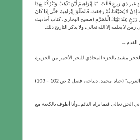
َتْ: “يَا إِبْرَاهِيمُ أَيْنَ تَذْهَبُ وَتَتْرُكُنَا بِهَذَا
ِذَنْ لا يُضَيِّعُنَا. ثُمَّ رَجَعَتْ. فَانْطَلَقَ إِبْرَاهِيمُ حَتَّى إِذَا كَانَ
َادٍ غَيْرِ ذِي زَرْعٍ عِنْدَ بَيْتِكَ الْمُحَرَّمِ (صحيح البخاري، كتاب أحاديث
 زمن لا يعلمه إلا الله تعالى، ولا يذكر التاريخ ذلك.
 القدم….
حجر مشيد بالجزء المحاذي للبحر الأحمر من الجزيرة
ثم يقول وليم موير: “إن هذه الكلمات تتعلق بالبيت المقدس بمكة، لأنه ليس هناك مكان آخر اكتسب هذا الاحترام الكبير من العرب.” (حياة محمد، ديباجة، فصل 2 ص 102 – 103)
لحق تعالى فيما يراه النائم ..وأنا أطوف بالكعبة مع