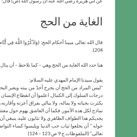
عن أبي هريرة رضي الله عنه أن رسول الله (ص) قال:”الع
الغاية من الحج
قال الله تعالى مبينا أحكام الحج: (وَاذْكُرُوا اللَّهَ فِي أَيَّامٍ مَعْدُودَات
204).
هنا حدد الله الغاية من الحج وهي – كما نلاحظ – أن ينال
يقول سيدنا الإمام المهدي عليه السلام:
“ليس المراد من الحج أن يخرج أحدٌ من بيته ويعبر البح
درجات السلوك إلى الكمال. اعلموا أن انقطاع الإنسان ع
يكترث بحياته ولا بماله، ولا يبالي بفراق أعزته وأقارب
نماذج لكل هذه الأمور. فكما أن العاشق يهوم حول معشوقه
يجديكم هذا الطواف الظاهري ولا تثابون عليه. ينبغي 
حوله ” أن يخلعوا ثياب حب الدنيا ويلبسوا كساء الت
تعالى.” (الملفوظات ج 9 ص 123 – 124)