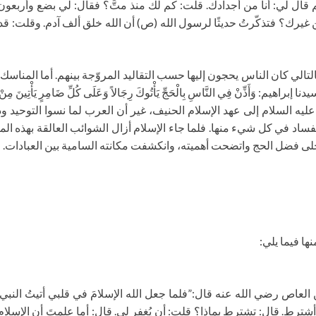
م قال لي: أنا من أجدادك. قلت: كم لك منذ متَّ؟ فقال: لي بضع وأربعون
غيرك؟ فتذكّرتُ حديثًا لرسول الله (ص) أن الله خلق ألف آدم. وقلت: قد 
ي كان الناس يحجون إليها حسب التقاليد المروّجة بينهم. أما المناسك الت
أَذِّنْ فِي النَّاسِ بِالْحَجِّ يَأْتُوكَ رِجَالاً وَعَلَى كُلِّ ضَامِرٍ يَأْتِينَ مِنْ كُلِ
ه السلام إلى عهد الإسلام الحنيف، غير أن العرب لما نسوا التوحيد ودا
ساد في كل شيء منها. فلما جاء الإسلام أزال الشوائب العالقة بهذه ا
نجلى فضل الحج واتضحت أهميته، وانكشفت مكانته السامية بين العبادات.
ا فيما يلي:
ص رضي الله عنه قال:”فلما جعل الله الإسلامَ في قلبي أتيتُ النبي (ص)
ترط. قال: تشترط بماذا؟ قلت: أن يُغفر لي. قال: أما علمتَ أن الإسلام 