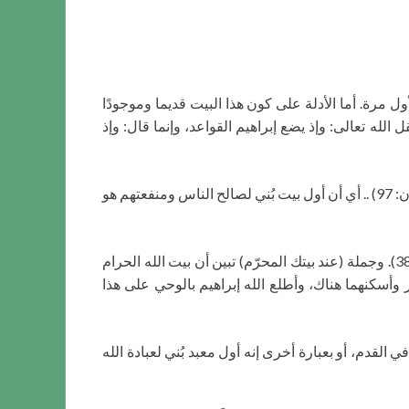
أول مرة. أما الأدلة على كون هذا البيت قديما وموجودًا
لام فهي كالتالي: قال الله تعالى : وإذ يرفع إبراهيم القواعد من البيت(البقرة: 128). فهنا لم يقل الله تعالى: وإذ يضع إبراهيم القواعد، وإنما قال: وإذ
وهناك آية قرآنية أخرى تؤكد هذا الموضوع أكثر، حيث تقول: (إن أول بيت وضع للناس للذي ببكة مباركًا وهدًى للعالمين)(آل عمران: 97) .. أي أن أول بيت بُني لصالح الناس ومنفعتهم هو
وكذلك ورد في الأدعية التي دعا بها إبراهيم عليه السلام ربنا إني أسكنت من ذريتي بواد غير ذي زرع عند بيتك المحرّم(إبراهيم: 38). وجملة (عند بيتك المحرّم) تبين أن بيت الله الحرام
وأسكنهما هناك، وأطلع الله إبراهيم بالوحي على هذا
َّفوا بالبيت العتيق(الحج: 30) .. مما يبين أن بيت الله موغلٌ في القدم، أو بعبارة أخرى إنه أول معبد بُني لعبادة الله