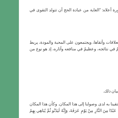
ة أعلاه: “الغاية من عبادة الحج أن تتولد التقوى في
العلاقات وأتقاها، ويجتمعون على المحبة والمودة، يربط
 في نتائجه، وعظيمٌ في منافعه وآثاره، إذ هو نوع من
يان ذلك.
تقينا به لدى وصولنا إلى هذا المكان. وكأن هذا المكان
رِ مِنْ يَوْمِ عَرَفَةَ، وَإِنَّهُ لَيَدْنُو ثُمَّ يُبَاهِي بِهِمُ