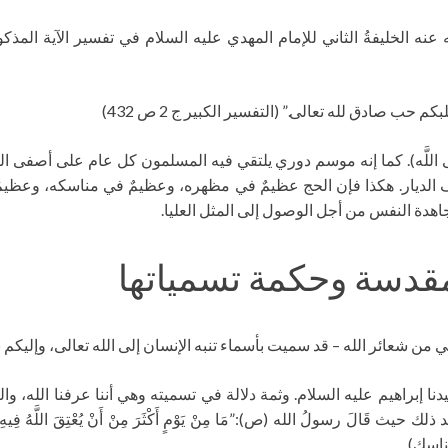
ه الخليفةُ الثاني للإمام المهدي عليه السلام في تفسير الآية المذكور
ب صادق لله تعالى.” (التفسير الكبير ج 2 ص 432)
إِلَى اللَّه). كما إنه موسم دوري يلتقي فيه المسلمون كل عام على أصفى 
تلاف الديار. هكذا فإن الحج عظيمٌ في مظهره، وعظيمٌ في مناسكه، وعظيمٌ
هدة النفس من أجل الوصول إلى المثل العليا.
مقدسة وحكمة تسمياتها
 من شعائر الله – قد سميت بأسماء تنبه الإنسان إلى الله تعالى، وإليكم ب
 إبراهيم عليه السلام. وثمة دلالة في تسميته وهي أننا عرفنا الله، وال
لُ الله (ص):”مَا مِنْ يَوْمٍ أَكْثَرَ مِنْ أَنْ يُعْتِقَ اللَّهُ فِيهِ عَبْدًا مِنَ النَّا
لمناسك)