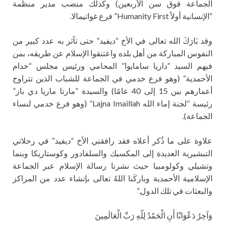
الجماعة فوق سن الأربعين) وكذلك منصب مدير منظمة
“الإنسانية أولاً Humanity First” فرع غواتيمالا.
وقد بٰارَكَ الله تعالى في الأخ “ديفيد” حتى تآثر به عدد كبير من
النفوس المباركة من أهل بلده واعتنقوا الإسلام عن طريقه، بمن
فيهم السيد “داريا سامايوا” المحامي ورئيس مجلس “خدام
الأحمدية” (وهو فرع خدمي في الجماعة للشباب الذين تتراوح
أعمارهم بين 15 إلى 40 عامًا) والسيدة “مارتا ماريا دي باز”
رئيسة “لجنة إماء الله Lajna Imaillah” (وهو فرع خدمي لنساء
الجماعة).
علاوة على ما ذُكر أعلاه فقد رافقني الأخ “ديفيد” في رحلاتي
التبشيرية العديدة إلى المكسيك والسلفادور وكوستاريكا وبنما
وتشيلي وكولومبيا حيث نشرنا رسالة الإسلام عبر الجماعة
الإسلامية الأحمدية وباركَنا اللهُ تعالى بإنشاء عدد من المراكز
والبعثات في تلك الدول.”
وَآخِرُ دَعْوَانْا أَنِ الْحَمْدُ لِلّهِ رَبِّ الْعَالَمِينَ