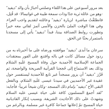
بعد مرور أسبوعين على هذا اللقاء وصلتني أخبارٌ بأن والد “ديفيد”
-وهو من عائلة ثرية جدًا وذات سمعة طيبة في غواتيمالا- قد قُتِل،
فانطلقْتُ مباشرة لزيارة “ديفيد” وعائلته لتقديم واجب العزاء.
وفي هذا الوقت الملئ بالحزن والأسى أثمرَ لقائي معه خيراً
وتطورت روابط الصداقة بيننا، فبدأ “ديفيد” يأتي إلى مسجدنا
باستمرار بحثًا عن الحق.
سرعان ما أبدى “ديفيد” موافقته ورضاه على ما أخبرناه به من
ردود حول مسائل كانت في باله واقتنع على الفور بمعتقدات
الجماعة الإسلامية الأحمدية حول وفاة المسيح عَلَيهِ السَلام
وذلك بعد الاستماع إلى حُججنا القرآنية الصريحة والواضحة، ثم
قَرَّرَ “ديفيد” أن يزور مسجداً غير تابع للأحمدية ليستفسر حول
عقيدة غير الأحمديين في سيدنا عيسى عَلَيهِ السَلام، وبالفعل
التقى الأخ “ديفيد” بإمام ذلك المسجد -وكان شيخاً عربياً- فأجابه:
“لقد أجمعَ المسلمون كافة على حياة عيسى عليه السلام
وشهدتْ على ذلك الأحاديث الشريفة. وبسبب إنكار القاديانية
حياة المسيح تمّ إعلانها جماعةً كافرة غير مسلمة. وبالرغم من