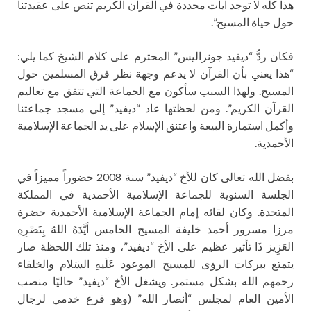
هذا كلّه لا توجد آيات محددة في القرآن الكريم تنص على عقيدتنا
حول حياة المسيح.”.
فكان ردُّ “ديفيد جونزاليس” المحترم على كلام الشيخ كما يلي:
“هذا يعني بأن القرآن لا يدعم وجهة نظر فرق المسلمين حول
المسيح. ولهذا السبب سأكون مع الجماعة التي تتفق مع تعاليم
القرآن الكريم”. ومن لحظتها عاد “ديفيد” إلى مسجد جماعتنا
وأكمل استمارة البيعة واعتنق الإسلام على يد الجماعة الإسلامية
الأحمدية.
بفضل الله تعالى كان للأخ “ديفيد” سنة 2008 حضوراً مميزاً في
الجلسة السنوية للجماعة الإسلامية الأحمدية في المملكة
المتحدة. وكان لقائه إمام الجماعة الإسلامية الأحمدية حضرة
مرزا مسرور أحمد خليفة المسيح الخامس أيَّدَهُ اللهُ بِنَصْرِهِ
العَزِيز ذَا تأثير عظيم على الأخ “ديفيد”، ومنذ تلك اللحظة صار
يتمتع ببركات الرؤى للمسيح الموعود عَلَيهِ السَلام والخلفاء
رحمهم الله بشكل مستمر. ويشغل الأخ “ديفيد” حاليًا منصب
الأمين العام لمجلس “أنصار الله” (وهو فرع خدمي لرجال