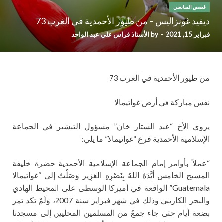
قصص المبايعين
ديفيد غونزاليس – من طيور الأحمدية في الغرب 73
فبراير 15, 2021
-
by
الأستاذ فراس علي عبد الواحد
من طيور الأحمدية في الغرب 73
نفس مباركة في أرض غواتيمالا
يروي الأخ “عبد الستار خان” مسؤول التبشير في الجماعة
الإسلامية الأحمدية فرع “غواتيمالا” ما يلي:
“عملاً بأوامر إمام الجماعة الإسلامية الأحمدية حضرة خليفة
المسيح الخامس أيَّدَهُ اللهُ بِنَصْرِهِ العَزِيز وَصَلْتُ إلى “غواتيمالا
Guatemala” الواقعة في أميركا الوسطى على المحيط الهادي
والبحر الكاريبي وذلك في شهر فبراير سنة 2007، وَلَمْ تكد تمر
بضعة أيام حتى جاء جمعٌ من المسلمين المحليين إلى مسجدنا