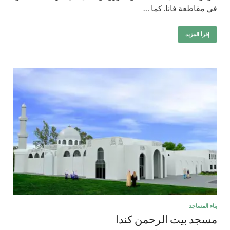
في مقاطعة فانا. كما …
إقرأ المزيد
بناء المساجد
مسجد بيت الرحمن كندا