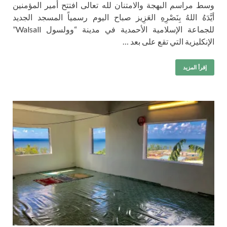
وسط مراسم البهجة والامتنان لله تعالى افتتح أمير المؤمنين
أيَّدَهُ اللهُ بِنَصْرِهِ العَزِيز صباح اليوم رسمياً المسجد الجديد
للجماعة الإسلامية الأحمدية في مدينة “وولسول Walsall”
الإنكليزية التي تقع على بعد …
إقرأ المزيد