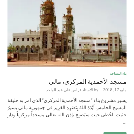
بناء المساجد
مسجد الأحمدية المركزي، مالي
مايو 17, 2018
-
by
الأستاذ فراس علي عبد الواحد
يسير مشروع بناء “مسجد الأحمدية المركزي” الذي امر به خليفة
المسيح الخامس أيَّدَهُ اللهُ بِنَصْرِهِ العَزِيز في جمهورية مالي يسيرُ
حثيث الخُطى حيث سيُصبِح بإذن الله تعالى مسجداً مركزياً ودار
…