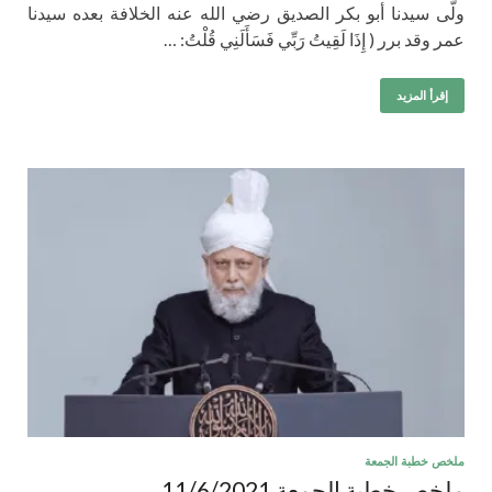
ولّى سيدنا أبو بكر الصديق رضي الله عنه الخلافة بعده سيدنا
عمر وقد برر ( إِذَا لَقِيتُ رَبِّي فَسَأَلَنِي قُلْتُ: …
إقرأ المزيد
ملخص خطبة الجمعة
ملخص خطبة الجمعة 11/6/2021