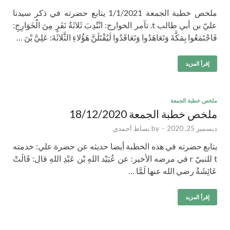
ملخص خطبة الجمعة 1/1/2021 یتابع حضرته في ذكر سيدنا
عليّ بن أبي طالب t. تآمر الخوارج: انْتُدِبَ ثَلاثَةُ نَفَرٍ مِنَ الْخَوَارِجِ:
فَاجْتَمَعُوا بِمَكَّةَ وَتَعَاهَدُوا وَتَعَاقَدُوا لَيُقْتَلَنَّ هَؤُلاءِ الثَّلاثَةَ: عَلِيَّ بْنَ …
إقرأ المزيد
ملخص خطبة الجمعة
ملخص خطبة الجمعة 18/12/2020
ديسمبر 25, 2020
-
by
بساط أحمدي
يتابع حضرته في هذه الخطبة أيضا حديثه عن حضرة علي: خدمته
t للنبيّ r في مرضه الأخير: عن عُبَيْد اللهِ بْن عَبْدِ اللهِ قال: قَالَتْ
عَائِشَةُ رضي الله عنها لَمَّا …
إقرأ المزيد