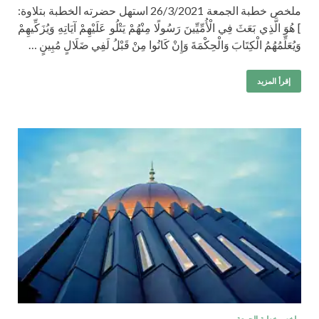
ملخص خطبة الجمعة 26/3/2021 استهل حضرته الخطبة بتلاوة:
] هُوَ الَّذِي بَعَثَ فِي الْأُمِّيِّينَ رَسُولًا مِنْهُمْ يَتْلُو عَلَيْهِمْ آيَاتِهِ وَيُزَكِّيهِمْ
وَيُعَلِّمُهُمُ الْكِتَابَ وَالْحِكْمَةَ وَإِنْ كَانُوا مِنْ قَبْلُ لَفِي ضَلَالٍ مُبِينٍ …
إقرأ المزيد
ملخص خطبة الجمعة