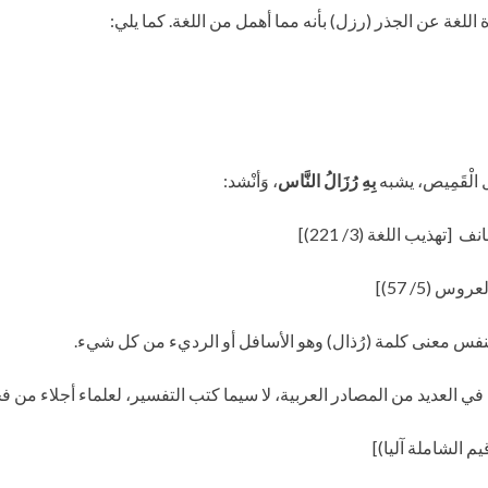
للغة عن الجذر (رزل) بأنه مما أهمل من اللغة. كما يلي:
بِهِ رُزَالُ النَّاس
، وَأنْشد:
ذيب اللغة (3/ 221)]
روس (5/ 57)]
بنفس معنى كلمة (رُذال) وهو الأسافل أو الرديء من كل شيء.
في العديد من المصادر العربية، لا سيما كتب التفسير، لعلماء أجلاء من فح