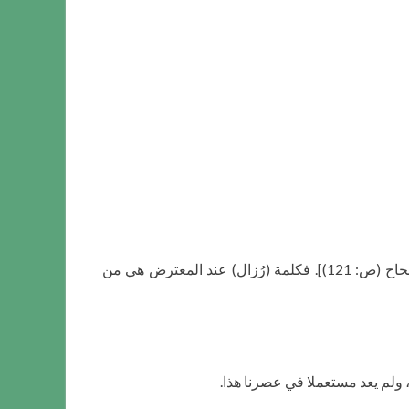
ووفق المعترض، لا بدّ ان تكون الكلمة (رذال) على معنى الردئ من كل شيء، كما جاء: وَ (رُذَالُ) كُلِّ شَيْءٍ رَدِيئُهُ. [مختار الصحاح (ص: 121)]. فكلمة (رُزال) عند المعترض هي من
، ولم يعد مستعملا في عصرنا هذا.