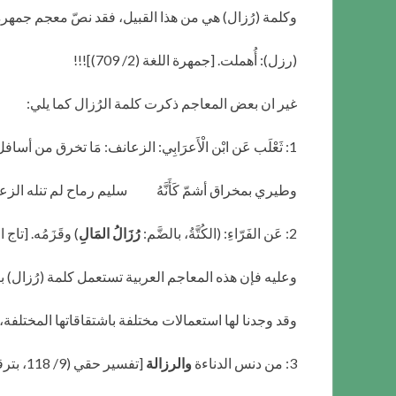
وكلمة (رُزال) هي من هذا القبيل، فقد نصّ معجم جمهرة ا
(رزل): أُهملت. [جمهرة اللغة (2/ 709)]!!!
غير ان بعض المعاجم ذكرت كلمة الرُزال كما يلي:
1: ثَعْلَب عَن ابْن الْأَعرَابِي: الزعانف: مَا تخرق من أسافل الْقَمِيص، يشبه
وطيري بمخراق أشمّ كَأَنَّهُ سليم رماح لم تنله الزعانف [ته
2: عَن الفَرّاءِ: (الكُتَّةُ، بالضَّم:
رُزَالُ المَالِ
) وقَزَمُه. [تاج الع
وعليه فإن هذه المعاجم العربية تستعمل كلمة (رُزال) 
وقد وجدنا لها استعمالات مختلفة باشتقاقاتها المختلفة، 
3: من دنس الدناءة
والرزالة
[تفسير حقي (9/ 118، بترقيم الشاملة آليا)]