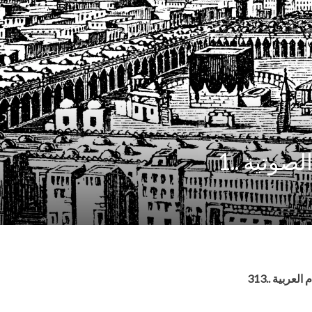
صوتية ..1
ربية ..313