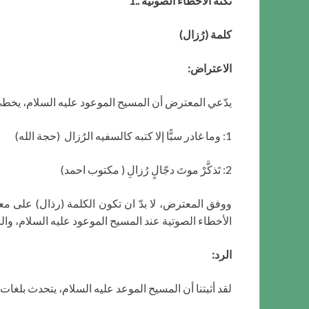
نكنة الأخطاء الصوتية ..1
كلمة (رُزال)
الاعتراض:
يدّعي المعترض أن المسيح الموعود عليه السلام، يخطئ 
1: وما غادر سبًّا إلا كتبه كالسفيه الرُزال (حجة الله)
2: تَذكَّرْ موتَ دجّالٍ رُزالِ ( مكتوب احمد)
الأخطاء الصوتية عند المسيح الموعود عليه السلام، والنا
الرد:
لقد أثبتنا أن المسيح الموعد عليه السلام، يتحدث بلغات