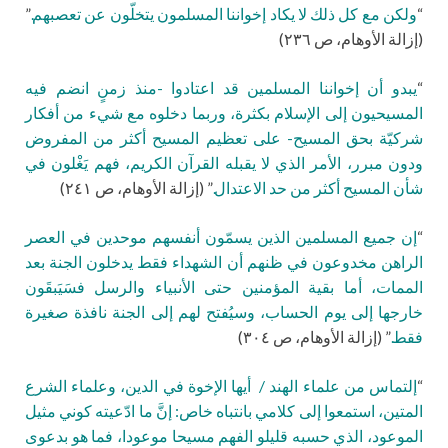
“
ولكن مع كل ذلك لا يكاد إخواننا المسلمون يتخلّون عن تعصبهم.
”
(إزالة الأوهام، ص ٢٣٦)
“
يبدو أن إخواننا المسلمين قد اعتادوا -منذ زمنٍ انضم فيه
المسيحيون إلى الإسلام بكثرة، وربما دخلوه مع شيء من أفكار
شركيّة بحق المسيح- على تعظيم المسيح أكثر من المفروض
ودون مبرر، الأمر الذي لا يقبله القرآن الكريم، فهم يَغْلون في
شأن المسيح أكثر من حد الاعتدال.
” (إزالة الأوهام، ص ٢٤١)
“
إن جميع المسلمين الذين يسمّون أنفسهم موحدين في العصر
الراهن مخدوعون في ظنهم أن الشهداء فقط يدخلون الجنة بعد
الممات، أما بقية المؤمنين حتى الأنبياء والرسل فسَيَبقَون
خارجها إلى يوم الحساب، وسيُفتح لهم إلى الجنة نافذة صغيرة
فقط.
” (إزالة الأوهام، ص ٣٠٤)
“
إلتماس من علماء الهند / أيها الإخوة في الدين، وعلماء الشرع
المتين، استمعوا إلى كلامي بانتباه خاص: إنَّ ما ادّعيته كوني مثيل
الموعود، الذي حسبه قليلو الفهم مسيحا موعودا، فما هو بدعوى