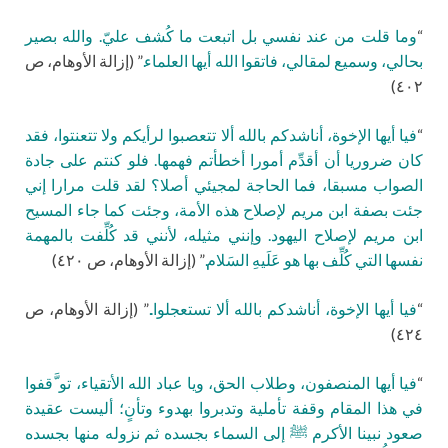
“
وما قلت من عند نفسي بل اتبعت ما كُشف عليّ. والله بصير
بحالي، وسميع لمقالي، فاتقوا الله أيها العلماء.
” (إزالة الأوهام، ص
٤٠٢)
“
فيا أيها الإخوة، أناشدكم بالله ألا تتعصبوا لرأيكم ولا تتعنتوا، فقد
كان ضروريا أن أقدِّم أمورا أخطأتم فهمها. فلو كنتم على جادة
الصواب مسبقا، فما الحاجة لمجيئي أصلا؟ لقد قلت مرارا إني
جئت بصفة ابن مريم لإصلاح هذه الأمة، وجئت كما جاء المسيح
ابن مريم لإصلاح اليهود. وإنني مثيله، لأنني قد كُلِّفت بالمهمة
نفسها التي كُلِّف بها هو عَلَيهِ السَلام.
” (إزالة الأوهام، ص ٤٢٠)
“
فيا أيها الإخوة، أناشدكم بالله ألا تستعجلوا..
” (إزالة الأوهام، ص
٤٢٤)
“
فيا أيها المنصفون، وطلاب الحق، ويا عباد الله الأتقياء، تو َّقفوا
في هذا المقام وقفة تأملية وتدبروا بهدوء وتأنٍ؛ أليست عقيدة
صعود نبينا الأكرم ﷺ إلى السماء بجسده ثم نزوله منها بجسده