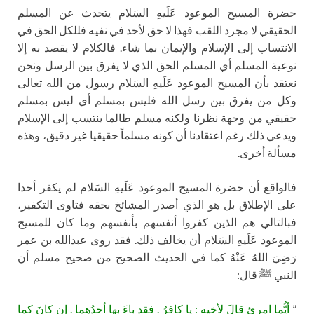
حضرة المسيح الموعود عَلَيهِ السَلام يتحدث عن المسلم
الحقيقي لا مجرد اللقب فهذا لا حق لأحد في نفيه فللكل الحق في
الانتساب إلى الإسلام والإيمان بما شاء. فالكلام لا يقصد به إلا
نوعية المسلم أي المسلم الحق الذي لا يفرق بين الرسل ونحن
نعتقد بأن المسيح الموعود عَلَيهِ السَلام رسول من الله تعالى
وكل من يفرق بين رسل الله فليس بمسلم أي ليس بمسلم
حقيقي من وجهة نظرنا ولكنه مسلم طالما ينتسب إلى الإسلام
ويدعي ذلك رغم اعتقادنا أن كونه مسلماً حقيقيا غير دقيق، وهذه
مسألة أخرى.
فالواقع أن حضرة المسيح الموعود عَلَيهِ السَلام لم يكفر أحدا
على الإطلاق بل هو الذي أصدر المشائخ بحقه فتاوى التكفير،
فبالتالي هم الذين كفروا أنفسهم بأنفسهم وما كان للمسيح
الموعود عَلَيهِ السَلام أن يخالف ذلك. فقد روى عبدالله بن عمر
رَضِيَ اللهُ عَنْهُ كما في الحديث الصحيح من صحيح مسلم أن
النبي ﷺ قال:
”
أيُّما امرئٍ قالَ لأخيهِ : يا كافِرُ . فقد باءَ بِها أحدُهما . إن كانَ كما