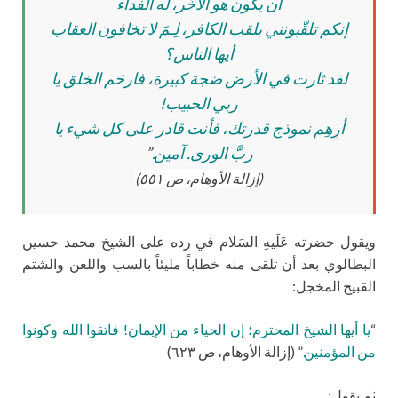
أن يكون هو الآخَر، له الفداء
إنكم تلقّبونني بلقب الكافر، لِـمَ لا تخافون العقاب
أيها الناس؟
لقد ثارت في الأرض ضجة كبيرة، فارحَم الخلق يا
ربي الحبيب!
أرِهِم نموذج قدرتك، فأنت قادر على كل شيء يا
ربَّ الورى. آمين.
”
(إزالة الأوهام، ص ٥٥١)
ويقول حضرته عَلَيهِ السَلام في رده على الشيخ محمد حسين
البطالوي بعد أن تلقى منه خطاباً مليئاً بالسب واللعن والشتم
القبيح المخجل:
“
يا أيها الشيخ المحترم؛ إن الحياء من الإيمان! فاتقوا الله وكونوا
من المؤمنين.
” (إزالة الأوهام، ص ٦٢٣)
ثم يقول: