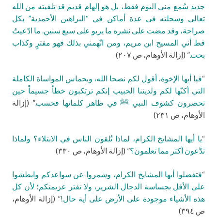
جديد سُمع مني اليوم فقط، بل هو إلهام قديم قد تلقيته من الله
تعالى وسجلته في عدة أماكن في “البراهين الأحمدية” بكل
صراحة، وقد مضت على نشره ما يربو على سبع سنين. ما ادّعيتُ
قط أني المسيح ابن مريم، ومن اتّهمني بذلك فهو مفترٍ وكذاب
بحت.
” (إزالة الأوهام، ص ٢٠٧)
“
فيا أيها الإخوة، أقول لكم نصحا الله، وبحماس المواساة الكاملة
التي أكنّها لكم ولديننا الحبيب إنكم ترتكبون خطأ جسيماً حين
تحصرون كشوف النبي ﷺ في ظاهر كلماتها فحسب.
” (إزالة
الأوهام، ص ٢٣١)
“
يا أيها المشايخ الكرام، لماذا تُلقون الناس في الابتلاء؟ ولماذا
تدَّعون أكثر مما تعلمون؟
” (إزالة الأوهام، ص ٣٣٠)
“
فتفضلوا أيها المشايخ الكرام، وشمروا عن سواعدكم وابطشوا
على الأقل بجساسة الدجال الشرير، ولا تفتر عزيمتكم؛ لأن كل
هذه الأشياء موجودة على الأرض على أية حال!
” (إزالة الأوهام،
ص ٣٩٤)