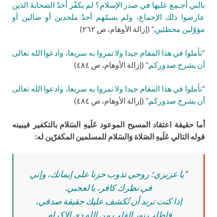
بالتي أُجـمِع عليها في صدر الإسلام؟ لم يكفّر أحدٌ الصحابةَ الذين
عارضوا ذلك الإجماع، ولم يسمّهم أحدٌ ملحدين أو ضالين أو
مؤوّلين مخطئين.
” (إزالة الأوهام، ص ٢٦٢)
“
تأملوا في هذا المقام جيدا ولا تمروا به سريعا، وادعوا الله تعالى
أن يشرح صدوركم.
” (إزالة الأوهام، ص ٤٨٤)
“
تأملوا في هذا المقام جيدا ولا تمروا به سريعا، وادعوا الله تعالى
أن يشرح صدوركم.
” (إزالة الأوهام، ص ٤٨٤)
أما حقيقة اعتقاد المسيح الموعود عَلَيهِ السَلام بالتكفير فيبينه
قوله التالي عَلَيهِ الصَلاة وَالسَلام للمسلمين المكفرّين له:
“
يا عزيزي؛ روحي تذوب حزنا على إيمانك، وإني
في نظرك كافر، يا لعجبي.
إذا كنت تريد أن تُكشف عليك حقيقة صدقي،
فاطلب نور القلب من الله ذي الإكرام.