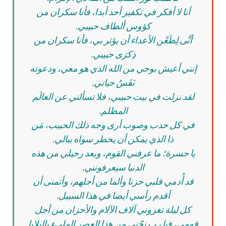
أنا لا أفكر في تكفير أحد أبدا، فأنا سكران من
كؤوس ألطاف حبيبي.
أنَّى لِطَعْن الأعداء أن يؤثر بي، فأنا سكران من
ذِكرَى حبيبي.
إنني أعيش بوحي من الله الذي هو معي، ودعوته
نَفَسُ حياتي.
لقد نزلت في بيت حبيبي، فلا تسألني عن العالَم
المظلم.
في كل حدب وصوب أرى وجه ذلك الحبيب، مَن
ذا الذي يمكن أن يخطر سواه ببالي.
يا حسرة؛ ما عرفني القوم، وبعد رحيلي من هذه
الدنيا سيعرفونني.
قد أُدمي قلبي حزنا وألما من أجلهم، وأتمنى أن
أقدم رأسي أيضا في هذا السبيل.
كل ليلة تغزوني آلاف الآلام والأحزان من أجل
قومي، فيا رب نجّني من هذا العصر المليء بالبلايا