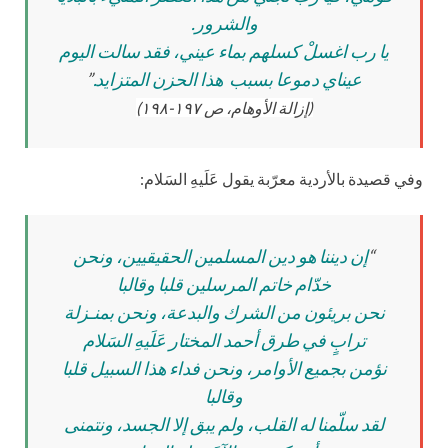
والشرور.
يا رب اغسلْ كسلهم بماء عيني، فقد سالت اليوم
عيناي دموعا بسبب هذا الحزن المتزايد.
”
(إزالة الأوهام، ص ١٩٧-١٩٨)
وفي قصيدة بالأردية معرّبة يقول عَلَيهِ السَلام:
“
إن ديننا هو دين المسلمين الحقيقيين، ونحن
خدّام خاتم المرسلين قلبا وقالبا
نحن بريئون من الشرك والبدعة، ونحن بمنـزلة
ترابٍ في طرق أحمد المختار عَلَيهِ السَلام
نؤمن بجميع الأوامر، ونحن فداء هذا السبيل قلبا
وقالبا
لقد سلّمنا له القلب، ولم يبق إلا الجسد، ونتمنى