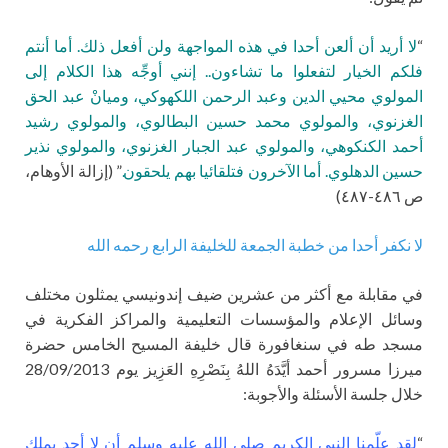
“
لا أريد أن ألعن أحدا في هذه المواجهة ولن أفعل ذلك. أما أنتم
فلكم الخيار لتفعلوا ما تشاءون.. إنني أوجِّه هذا الكلام إلى
المولوي محيي الدين وعبد الرحمن اللكهوكي، وميانْ عبد الحق
الغزنوي، والمولوي محمد حسين البطالوي، والمولوي رشيد
أحمد الكنكوهي، والمولوي عبد الجبار الغزنوي، والمولوي نذير
حسين الدهلوي. أما الآخرون فتلقائيا بهم يلحقون.
” (إزالة الأوهام،
ص ٤٨٦-٤٨٧)
لا نكفر أحدا من خطبة الجمعة للخليفة الرابع رحمه الله
في مقابلة مع أكثر من عشرين ضيف إندونيسي يمثلون مختلف
وسائل الإعلام والمؤسسات التعليمية والمراكز الفكرية في
مسجد طه في سنغافورة قال خليفة المسيح الخامس حضرة
ميرزا مسرور أحمد أيَّدَهُ اللهُ بِنَصْرِهِ العَزِيز يوم 28/09/2013
خلال جلسة الأسئلة والأجوبة:
“
لقد علّمنا النبي الكريم صلى الله عليه وسلم أن لا أحد يملك