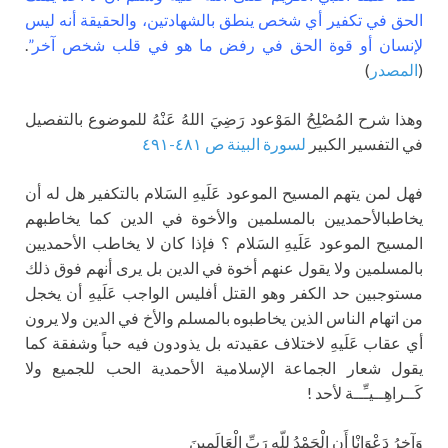
الحق في تكفير أي شخص ينطق بالشهادتين، والحقيقة أنه ليس
لإنسان أو قوة الحق في رفض ما هو في قلب شخص آخر”
.
(
المصدر
)
وهذا شرح المُصْلِحُ المَوْعود رَضِيَ اللهُ عَنْهُ للموضوع بالتفصيل
في التفسير الكبير
لسورة البينة ص ٤٨١-٤٩١
فهل لمن يتهم المسيح الموعود عَلَيهِ السَلام بالتكفير هل له أن
يخاطبالأحمديين بالمسلمين والأخوة في الدين كما يخاطبهم
المسيح الموعود عَلَيهِ السَلام ؟ فإذا كان لا يخاطب الأحمديين
بالمسلمين ولا يقول عنهم أخوة في الدين بل يرى أنهم فوق ذلك
مستوجبين حد الكفر وهو القتل أفليس الواجب عَلَيهِ أن يخجل
من اتهام الناس الذين يخاطبوه بالمسلم والأخ في الدين ولا يرون
أي عقاب عَلَيهِ لاختلاف عقيدته بل يذودون فيه حباً وشفقة كما
يقول شعار الجماعة الإسلامية الأحمدية الحب للجميع ولا
كَــراهِــيـِّــة لأحد !
وَآخِرُ دَعْوَانْا أَنِ الْحَمْدُ لِلّهِ رَبِّ الْعَالَمِينَ