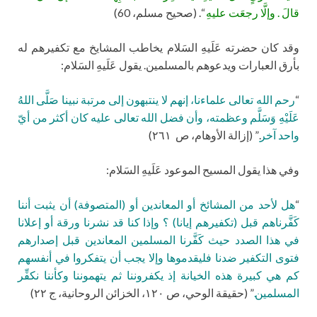
قالَ . وإلَّا رجعَت عليهِ
“. (صحيح مسلم، 60)
وقد كان حضرته عَلَيهِ السَلام يخاطب المشايخ مع تكفيرهم له
بأرق العبارات ويدعوهم بالمسلمين. يقول عَلَيهِ السَلام:
“
رحم الله تعالى علماءنا، إنهم لا ينتبهون إلى مرتبة نبينا صَلَّى اللهُ
عَلَيْهِ وَسَلَّم وعظمته، وأن فضل الله تعالى عليه كان أكثر من أيّ
واحد آخر
.” (إزالة الأوهام، ص ٢٦١)
وفي هذا يقول المسيح الموعود عَلَيهِ السَلام:
“
هل لأحد من المشائخ أو المعاندين أو (المتصوفة) أن يثبت أننا
كَفَّرناهم قبل (تكفيرهم إيانا) ؟ وإذا كنا قد نشرنا ورقة أو إعلانا
في هذا الصدد حيث كَفَّرنا المسلمين المعاندين قبل إصدارهم
فتوى التكفير ضدنا فليقدموها وإلا يجب أن يتفكروا في أنفسهم
كم هي كبيرة هذه الخيانة إذ يكفروننا ثم يتهموننا وكأننا نكفِّر
المسلمين.
” (حقيقة الوحي، ص ١٢٠، الخزائن الروحانية، ج ٢٢)