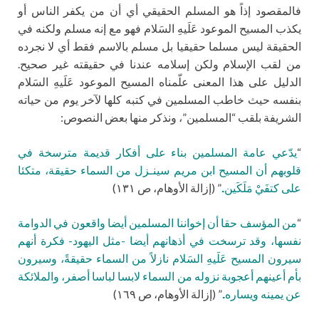
فالمقصود إذاً هو المسلم الحقيقي أي أن من يكفر الناس أو
يكذب المسيح الموعود عَلَيهِ السَلام فهو مع إنه مسلم ولكنه في
الحقيقة ليس مسلما حقيقيا بل مسلم بالاسم فقط أي لا نجرده
من لقب الإسلام ولكن إسلامه عندنا في حقيقته غير صحيح.
الدليل على هذا المعنى علّمناه المسيح الموعود عَلَيهِ السَلام
بنفسه حيث خاطب المسلمين في كتبه كلها لآخر يوم من حياته
الشريفة بلقب “المسلمين”، ونذكر منها بعض النصوص:
“
يدّعي عامة المسلمين بناء على أفكار قديمة مترسخة في
قلوبهم أن المسيح ابن مريم سينـزل من السماء حقيقة، متكئا
على كتفَيْ مَلَكَين..
” (إزالة الأوهام، ص ١٣١)
“
من المؤسف حقا أن إخواننا المسلمين أيضا واقعون في الدوامة
نفسها، وقد ترسخت في أذهانهم أيضا -مثل اليهود- فكرة أنهم
سيرون المسيح عَلَيهِ السَلام نازلاً من السماء حقيقةً، وسيرون
بأم أعينهم أعجوبة نزوله من السماء لابسا لباسا أصفر، والملائكة
عن يمينه ويساره..
” (إزالة الأوهام، ص ١٦٩)