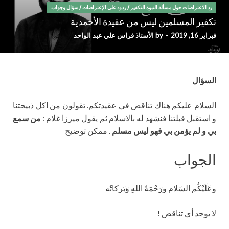
رد الاعتراضات حول مسألة النبوة التكفير
/
ردود على الإعتراضات
/
سؤال وجواب
تكفير المسلمين ليس من عقيدة الأحمدية
فبراير 16, 2019
-
by
الأستاذ فراس علي عبد الواحد
السؤال
السلام عليكم هناك تناقض في عقيدتكم. تقولون من اكل ذبيحتنا
و استقبل قبلتنا فنشهد له بالاسلام ثم يقول ميرزا غلام :
من سمع
بي و لم يؤمن بي فهو ليس مسلم
. ممكن توضيح
الجواب
وعَلَيْكُم السَلام ورَحْمَةُ اللهِ وَبَركاتُه
لا يوجد أي تناقض !