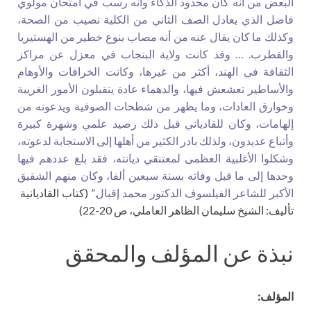
البعض من أنه كان محدود الذكاء وأنه رسب في امتحان مولوي
فاضل الذي يعادل الصف الثاني من الكلية نصيب من الصحة،
وكذلك ما كان يقال عنه من أنه مصاب بنوع خطير من الهستيريا
والقطرب. … وقد كانت ولاية البنجاب في معزل عن مراكز
الثقافة في الهند، أكثر من غيرها، وكانت الخرافات والأوهام
والأساطير تعشعش فيها، والدهماء عادة يتقبلون الأمور الغريبة
وخوارق العادات، وما يظهر من شطحات الصوفية ويدعونه من
إلهامات، وكان للقادياني قبل ذلك رصيد علمي وشهرة كبيرة
وأتباع عديدون، ولذلك بادر الكثير من أهلها إلى الاستجابة لدعوته،
وشكلوا الأغلبية العظمى لمعتنقي ديانته، فقد بلغ عددهم فيها
وحدها إلى ما قبل وفاته بسنة سبعين ألفا، وكان منهم الشقيق
الأكبر للشاعر الفيلسوف الدكتور محمد إقبال.
” (كتاب القاديانية
تأليف: الشيخ سليمان الظاهر العاملي، ص 20-22)
نبذة عن المؤلف والمحقق
المؤلف: