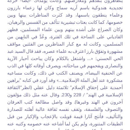
يتظاهرون بنقدهم ومعارضتهم. وكانت يومذاك -أيضا- حركة
تجديدية هندوكية باسم آريه سماج وكان لها زعماء بارزون
وعلماء ينطقون باسمها، وقد كثرت المناظرات بينها وبين
خصومها، كما كانت بعثات تبشيرية تتألف من القسس والرهبان،
وكان الصراع على أشده بينهم وبين علماء المسلمين، فظهر
القادياني على الساحة في تلك الفترة، وعُدَّ في النابِهين من
المسلمين، وكانت له مع كبار المناظرين من الفئتين مواقف
مشهورة وتفوّق بارز اعترف به علماء عصره، فقد قال السيد عبد
الحي الحسني: «… واشتغل بالكلام وكان يباحث أحبار الآرية
والنصارى ويفحمهم في مباحثاته، ويصرف أوقاته كلها في الذب
عن الحنفية البيضاء، ويصنف الكتب في ذلك، وكانت مساعيه
مشكورة عند أهل الملة الإسلامية…» وقد أورد في كتابه “براهين
أحمدية على إحقاق الإسلام” ثلاثمئة دليل عقلي (انظر”الثقافة
الإسلامية في الهند” / 228 و230. وقال عنه مثل ذلك مؤلفون
آخرون في الهند وغيرها). وقد واصل مطالعة كتب العرفان
والتصوف والفلسفة، وثقف نفسه ثقافة عالية أهلته للصدارة
والتأليف، فأنتج آثارا قيمة قوبلت بالإعجاب والإكبار من قبل
الطبقات المتنورة، ولم يكن لما أشاعه عنه خصومه وكتبه عنه