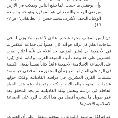
وأن يوفقني ما حييت، لما ينفع الناس ويمكث في الأرض
ويرضي الرب، والله تعالى هو الموفق، وهو حسبنا ونعم
الوكيل. النجف الأشرف محمد حسن آل الطالقاني.” (ص 9-
13)
إذن ليس المؤلف مجرد شخص عادي لا أهمية ولا وزن له في
ساحات العلم كل تراثه هو أنه كان عضواً في جماعة التكفير ثم
في الأحمدية، بل يُعتبر المؤلف أحد أعلام بل عَلَم أعلام القرن
العشرين على حد وصف أدباء الشيعة العرب، وكتابه الذي ((يرد
على الجماعة الإسلامية الأحمدية)) يُعَدُّ كتاباً نفيساً بمعنى الكلمة
في الرد على القاديانية لدرجة أن المحقق مع أنه قضى حياته منذ
ستينيات القرن العشرين في دراسة القاديانية وكَتَبَ حولها
عشرات البحوث والمقالات والكتب وغيرها، رغم هذه الحياة
الحافلة في دراسة وتحليل ونقد القاديانية لم يجد المحقق بعد
عمر طويل ما ينشره أفضل من هذا الكتاب للرد على الجماعة
الإسلامية الأحمدية!
إضافة لكل ما سبق فالمؤلف والمحقق متفقان على أن الجماعة