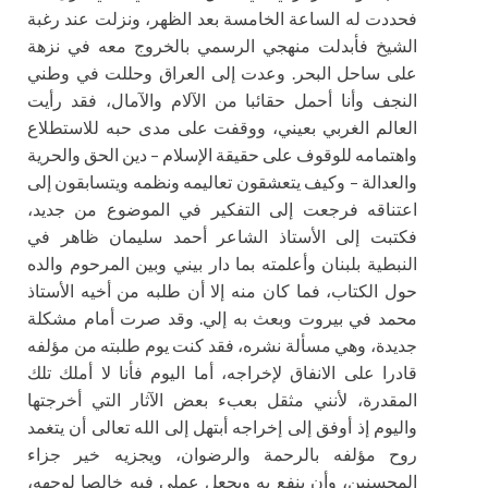
فحددت له الساعة الخامسة بعد الظهر، ونزلت عند رغبة
الشيخ فأبدلت منهجي الرسمي بالخروج معه في نزهة
على ساحل البحر. وعدت إلى العراق وحللت في وطني
النجف وأنا أحمل حقائبا من الآلام والآمال، فقد رأيت
العالم الغربي بعيني، ووقفت على مدى حبه للاستطلاع
واهتمامه للوقوف على حقيقة الإسلام – دين الحق والحرية
والعدالة – وكيف يتعشقون تعاليمه ونظمه ويتسابقون إلى
اعتناقه فرجعت إلى التفكير في الموضوع من جديد،
فكتبت إلى الأستاذ الشاعر أحمد سليمان ظاهر في
النبطية بلبنان وأعلمته بما دار بيني وبين المرحوم والده
حول الكتاب، فما كان منه إلا أن طلبه من أخيه الأستاذ
محمد في بيروت وبعث به إلي. وقد صرت أمام مشكلة
جديدة، وهي مسألة نشره، فقد كنت يوم طلبته من مؤلفه
قادرا على الانفاق لإخراجه، أما اليوم فأنا لا أملك تلك
المقدرة، لأنني مثقل بعبء بعض الآثار التي أخرجتها
واليوم إذ أوفق إلى إخراجه أبتهل إلى الله تعالى أن يتغمد
روح مؤلفه بالرحمة والرضوان، ويجزيه خير جزاء
المحسنين، وأن ينفع به ويجعل عملي فيه خالصا لوجهه،