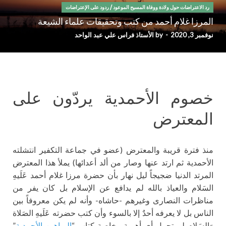
رد الاعتراضات حول ولادة ووفاة المسيح الموعود
/
ردود على الإعتراضات
المرزا غلام أحمد من كتب وتحقيقات علماء الشيعة
نوفمبر 3, 2020
-
by
الأستاذ فراس علي عبد الواحد
خصوم الأحمدية يردّون على
المعترض
منذ فترة قريبة والمعترض (عضو في جماعة التكفير انتشلته
الأحمدية ثم ارتد عنها وصار من ألد أعدائها) يملأ هذا المعترض
المرتد الدنيا ضجيجاً ليل نهار بأن حضرة مرزا غلام أحمد عَلَيهِ
السَلام والعياذ بالله لم يدافع عن الإسلام بل كان يفر من
مناظرات النصارى وغيرهم -حاشاه- وأنه لم يكن معروفاً بين
الناس بل لا يعرفه أحدٌ إلا بالسوء وأن كتب حضرته عَلَيهِ الصَلاة
وَالسَلام لم تحمل أي أهمية وخاصة كتاب “
البراهين الأحمدية
”