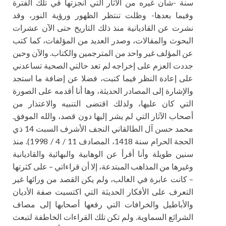
سنة -شأن غيره من الآثار التي أنجزتها في تلك الفترة
وفيما بعدها- وظلت تنتظر الظهور ورؤية النور، وقد
نشرت عن القاديانية منذ ذلك التاريخ حتى الآن عشرات
البحوث والمقالات، وصدر العديد من المؤلفات، كما كتب
عن المؤلف غير واحد من المترجمين والكتاب. والآن وحين
جددت العزم على إخراجه لم تعد حالتي الصحية تساعدني
على إعادة النظر فيما كتبت، فضلا عن إضافة ما استجد
والإشارة إلى المصادر الحديثة، وها أنا أقدمه على الصورة
التي كان عليها، ولذلك اقتضى التنبيه والاعتذار من
أصحاب الآثار التي لم يشر إليها دون قصد، والله الموفق.
محمد حسن آل الطالقاني النجف الأشرف السبت 14 ذي
الحجة الحرام سنة 1418، المصادف 11 / 4 / 1998). منذ
سنين طويلة وأنا أقرأ عن الوهابية والبهائية والقاديانية
وغيرها من المذاهب المبتدعة، إلا أن قراءاتي – على كثرتها
– كانت عابرة في الغالب، ولم يكن القصد من ورائها غير
التعرف على الأفكار الحديثة التي اكتسبت صفة الأديان
والأباطيل والخرافات التي رفعها أصحابها إلى مصاف
الشرائع السماوية. ولم تكن تلك القراءات الخاطفة لتبعث