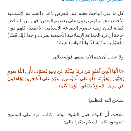
كل ما على الباحث فعله عند التعرض لأعداء الجماعة الإسلامية
الأحمدية هو تركهم يردون على بعضهم البعض! فهم من التناقض
كفاية لبيان زيف خصوم الجماعة الإسلامية الأحمدية كلهم دون
حاجة أن ترد الجماعة الإسلامية الأحمدية بحرف واحد!ۚ ذَٰلِكَ فَضْلُ
اللَّهِ يُؤْتِيهِ مَنْ يَشَاءُ ۚ وَاللَّهُ وَاسِعٌ عَلِيمٌ!
ولا عجب أن هذه الآية سبقها قوله تعالى:
﴿
يَا أَيُّهَا الَّذِينَ آمَنُوا مَنْ يَرْتَدَّ مِنْكُمْ عَنْ دِينِهِ فَسَوْفَ يَأْتِي اللَّهُ بِقَوْمٍ
يُحِبُّهُمْ وَيُحِبُّونَهُ أَذِلَّةٍ عَلَى الْمُؤْمِنِينَ أَعِزَّةٍ عَلَى الْكَافِرِينَ يُجَاهِدُونَ
فِي سَبِيلِ اللَّهِ وَلَا يَخَافُونَ لَوْمَةَ لَائِم
﴾
سبحن الله العظيم!
اللافت أن النبذة حول الشيخ مؤلف كتاب الرد على المسيح
الموعود عَلَيهِ السَلام تذكر التالي: