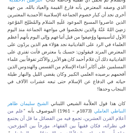
الذي وصفه المعترض بأنه فارغ القيمة والعياذ بالله. من جهة
أخرى نجد أن كبار خصوم الجماعة الإسلامية الأحمدية المعتبرين
الذين عاصروا المسيح الموعود عَلَيهِ السَلام والمُصْلِح المَوْعود
رَضِيَ اللهُ عَنْهُ والذين تخصّصوا في مواجهة الجماعة منذ اليوم
الأول لتأسيسها ووُصِفوا من قبل أتباعهم وإلى اليوم بأنهم أعظم
العلماء في الرد على القاديانية نجد هؤلاء هم الذين يردّون على
المعترض المرتد فيقولون: حسبك يا معترض فأنت تفتري على
القاديانية ذلك أن غلام أحمد كان هو الأبرز والأكثر تفوقاً بين علماء
المسلمين على أكابر أعداء الإسلام من القسس والهندوس الذين
أفحمهم برصيده العلمي الكبير وكان يقضي الليل والنهار طيلة
حياته في الدفاع عن الإسلام حتى تبعه عشرات الآلاف في
البنجاب وحدها!
كان هذا قول العلاَّمة الشيعي اللبناني
الشيخ سليمان ظاهر
النباطي العاملي
(1873م – 1961) الموصوف بأنه “
علم من
أعلام القرن العشرين، تجمع فيه من الفضائل ما قل أن يجتمع
في نظرائه، فكان فقيهاً بين الفقهاء، مؤرخاً بين المؤرخين،
شاعراً بين الشعراء، مناضلاً للحرية والاستقلال بين المناضلين.
“.