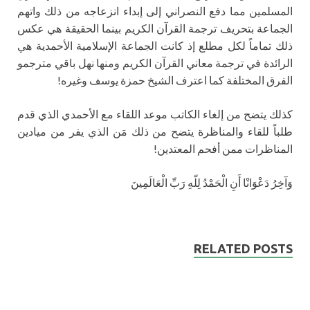
المسلمين مما دفع النصراني إلى إبداء انزعاجه من ذلك واتهم
الجماعة بتحريف ترجمة القرآن الكريم بينما الحقيقة هي عكس
ذلك تماماً لكل مطلع إذ كانت الجماعة الإسلامية الأحمدية هي
الرائدة في ترجمة معاني القرآن الكريم ومنها نهل باقي مترجمو
الفرق المختلفة كما اعترف الشيخ حمزة يوسف وغيره!
كذلك يتضح من إلغاء الكاتب موعد اللقاء مع الأحمدي الذي قدم
طلباً للقاء والمناظرة يتضح من ذلك مَن الذي يفر من ميادين
المناظرات ممن أفحم المعتدين!
وَآخِرُ دَعْوَانْا أَنِ الْحَمْدُ لِلّهِ رَبِّ الْعَالَمِينَ
RELATED POSTS