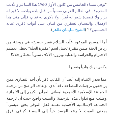
“
توفي مساء الخامس من كانون الأول 1960 هذا الشاعر والأديب
المعروف في العالم العربي منسياً من قبل بلده وبلدته، لا قبر له
يزار ولا قصيدة شعر له تُقرأ، ولا ذكرى له تقام، فإلى متى هذا
الإهمال والنسيان لعبقري من لبنان على أبواب ذكرى غيابه
الخمسين؟!
” (
الشيخ سليمان ظاهر
).
أما المسيح الموعود عَلَيهِ السَلام فقبر حضرته في روضة من
رياض الجنة ضمن مقبرة تحمل اسم “مقبرة الجنّة” يحظى بعظيم
الاحترام والحراسة والعناية ويزوره الآلاف سنوياً محبةً وإجلالا!
وكفى بربك هادياً ونصيرا
مما يجدر الانتباه إليه أيضا أن ‏الكاتب ذكر بأن أحد النصارى ممن
يراجعون ترجمات المصاحف قد أبدى انزعاجه الواضح من ترجمة
الجماعة الإسلامية الأحمدية لمعاني القرآن الكريم إلى الألمانية
وطلب منع تداول هذه الترجمة! والسبب واضح حيث أن ترجمة
الجماعة الإسلامية الأحمدية تعتمد فعل التوفي بحق عيسى ؑ
بمعنى الموت لا رفع الجسد حياً إلى السماء كباقي فرق