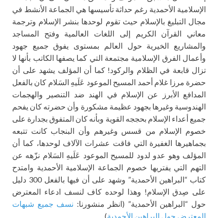
الإسلامية الأحمدية رغم حداثة تأسيسها هي الجماعة الأنشط في
مجال التبليغ بالإسلام حيث تقوم لوحدها بنشر الإسلام وترجمة
معاني القرآن الكريم إلى اللغات العالمية وفتح المساجد
والمشاريع الخيرية حول العالم بمستوى يفوق جميع جهود
وأعمال الفرق الإسلامية مجتمعة التي كما يصفها الكاتب بأنها لا
تزال قابعة في الظلام والركود! كما أن المؤلف يشهد على أن
حضرة مرزا غلام أحمد المسيح الموعود عَلَيهِ السَلام كان بالفعل
المدافع الأبرز عن الإسلام في الهند ضد التنصير والهجمات
الهندوسية وغيرها بجهود عظيمة مشكورة وأن حضرته كان يفحم
جميع أعداء الإسلام بحججه القوية وبأنه كان المتفوق بجدارة على
خصوم الإسلام من قسس وغيرهم وأن البنجاب كانت تتبعه
بجماهيرها الغفيرة التي فاقت عشرات الآلاف لوحدها، كما أن
المؤلف وهو عدو لدود للمسيح الموعود عَلَيهِ السَلام نزّهه عن
التهم التي يفتريها خصوم الجماعة الإسلامية الأحمدية وامتدح
كتاب “البراهين الأحمدية” وشهد على أن فيها بالفعل 300 دليل
على صِدق الإسلام! وهذا لوحده كاف لنسف ادعاء المعترض
حول “البراهين الأحمدية” (انظر منشورنا:
نسف جميع شبهات
المعترض حول البراهين الأحمدية
).