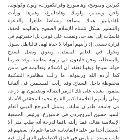
كبرلين وميونيخ، وهامبورغ وفرانكفورت، وبون وكولونيا،
وآخن وسباير، ولوبيك وهايدلبرغ، وغيرها. ورأيت
للقاديانيين هناك مساجد ونشاطا ظاهرا، والدعوة
والتبشير بشكل نتمناه للإسلام الصحيح وتعاليمه الحقة،
فاستأت إلى أبعد حد، ونقمت على قومي بل احتقرتهم في
قرارة نفسي، إذ رأيتهم أمواتا لا حياة لهم، فالباطل يصول
ويجول في العالم المتمدن، ويغوي ويضل السذج
والبسطاء، ونحن قابعون في زاوية مظلمة، وقد ضربنا
حولنا سياجا وبقينا نعتقد أن الإسلام وتعاليمه في مأمن
كما أراده الله ورسوله، ما زالت مظاهره الشكلية
محفوظة داخل السياج. وقد رأيت المسلمين في ألمانيا
ينقمون بشدة على تلك الزمر الضالة ويضيقون بها ذرعا،
وعلى رأسهم العلامة الكبير الشيخ محمد المحققي الأستاذ
في جامعة طهران سابقا، وممثل المرجع الديني العام
السيد حسين البروجردي في هامبورغ، ورئيس الجمعية
الإسلامية هناك، فقد رأيته ناقما لدرجة أنه طلب مني ألا
أستقبل أحدا من علماء القاديانية عندما علم بأن بعضهم قد
طلب موعدا لزيارتي في فندق الاطلنطي الذي أنزل فيه