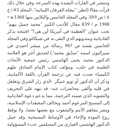
وتنتشر في القارات البعيدة بهذه السرعة. وفي خلال ذلك
قرأت مقالا (انظر: “مجلة العرفان اللبنانية”، المجلد 43 / ج
6 / ص 589. وفي المجلد الخامس والثلاثين منها 1368 ه‍ =
1948 م / 839 مقال للأديب الكبير “محمد جميل بيهم”
تحت عنوان “العظمة في أمريكا أين هي؟” افتتحه بذكر
القاديانية ومندوبهم الذي التقى به في شيكاغو وفي المجلد
الخامس نفسه ص 947 رسالة من مبشر أحمدي في
سيراليون اسمه “صدّيق محمد”.) لصديق آخر هو العلامة
الدكتور محمد يحيى الهاشمي رئيس جمعية الأبحاث
العلمية في حلب، ومؤلف كتاب الإمام الصادق ملهم
الكيمياء تحدث فيه عن ترجمة القرآن باللغة الألمانية،
وذكر أن الدكتور أو توبو خنيگر -الذي زار الشرق وتغلغل
في قلبه وألقى محاضرات عنه- قد نبهه على التحريف
والتشويه الذي ضمته الترجمة، مما يدعم دعوة القاديانية
إلى المسيح المزعوم أحمد ويخالف المعتقدات الإسلامية،
ويضر بتفاهم الأمم والشعوب مع بعضها بعضا، ولا يوقظ
روح المودة والإخاء في الأوساط المسيحية. وقد حمل
الدكتور الهاشمي الغيارى من المسلمين عبء المسؤولية