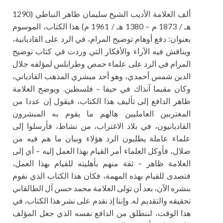
ألف العلامة الأديب الشيخ سليمان ظاهر النباطي (1290
هـ‍ / 1873 م – 1380 هـ / 1961 م) هذا الكتاب، الموسوم
بعنوان: دفع أوهام توضيح المرام، في الرد على القاديانية،
ويناقش فيه الآراء والأفكار التي وردت في كتاب توضيح
المرام في الرد على علماء حمص وطرابلس لمؤلفه جلال
الدين شمس أحمدي، وهو أحد مبشري المذهب القادياني،
وكان مقيما آنذاك في حيفا – فلسطين. ويوضح العلامة
ظاهر الدافع إلى تأليف هذا الكتاب، فيقول إن عددا من
المغتربين العامليين هالهم ما يقوم به المبشرون
القاديانيون، في بلاد الاغتراب، من نشاط، فأرسلوا إلى
علماء عاملة يطلبون الرد هؤلاء وبيان ما هم فيه من
ضلال، فأوكل العلماء أمر القيام بهذا العمل إليه – أي إلى
العلامة ظاهر – ثقة منهم بأهليته للقيام بهذا العمل،
فتصدى للقيام بهذه المهمة، فكان هذا الكتاب الذي نقوم
بنشره الآن، بعد أن تولى العلامة محمد حسن آل الطالقاني
تحقيقه والتقديم له. وإننا إذ نقدم على نشر هذا الكتاب، في
هذا الوقت، لننطلق من الدافع نفسه الذي جعل المؤلف