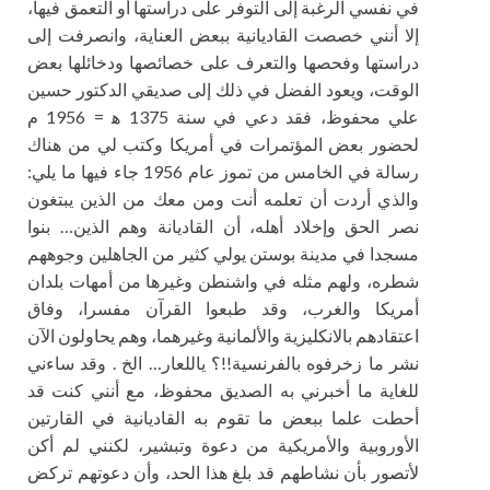
في نفسي الرغبة إلى التوفر على دراستها أو التعمق فيها،
إلا أنني خصصت القاديانية ببعض العناية، وانصرفت إلى
دراستها وفحصها والتعرف على خصائصها ودخائلها بعض
الوقت، ويعود الفضل في ذلك إلى صديقي الدكتور حسين
علي محفوظ، فقد دعي في سنة 1375 ه‍ = 1956 م
لحضور بعض المؤتمرات في أمريكا وكتب لي من هناك
رسالة في الخامس من تموز عام 1956 جاء فيها ما يلي:
والذي أردت أن تعلمه أنت ومن معك من الذين يبتغون
نصر الحق وإخلاد أهله، أن القاديانة وهم الذين… بنوا
مسجدا في مدينة بوستن يولي كثير من الجاهلين وجوههم
شطره، ولهم مثله في واشنطن وغيرها من أمهات بلدان
أمريكا والغرب، وقد طبعوا القرآن مفسرا، وفاق
اعتقادهم بالانكليزية والألمانية وغيرهما، وهم يحاولون الآن
نشر ما زخرفوه بالفرنسية!!؟ ياللعار… الخ . وقد ساءني
للغاية ما أخبرني به الصديق محفوظ، مع أنني كنت قد
أحطت علما ببعض ما تقوم به القاديانية في القارتين
الأوروبية والأمريكية من دعوة وتبشير، لكنني لم أكن
لأتصور بأن نشاطهم قد بلغ هذا الحد، وأن دعوتهم تركض