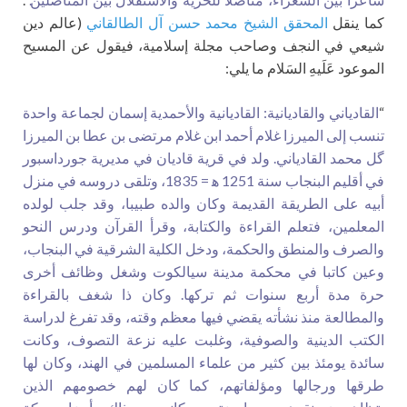
كما ينقل
المحقق الشيخ محمد حسن آل الطالقاني
(عالم دين
شيعي في النجف وصاحب مجلة إسلامية، فيقول عن المسيح
الموعود عَلَيهِ السَلام ما يلي:
“
القادياني والقاديانية: القاديانية والأحمدية إسمان لجماعة واحدة
تنسب إلى الميرزا غلام أحمد ابن غلام مرتضى بن عطا بن الميرزا
گل محمد القادياني. ولد في قرية قاديان في مديرية جورداسبور
في أقليم البنجاب سنة 1251 ه‍ = 1835، وتلقى دروسه في منزل
أبيه على الطريقة القديمة وكان والده طبيبا، وقد جلب لولده
المعلمين، فتعلم القراءة والكتابة، وقرأ القرآن ودرس النحو
والصرف والمنطق والحكمة، ودخل الكلية الشرقية في البنجاب،
وعين كاتبا في محكمة مدينة سيالكوت وشغل وظائف أخرى
حرة مدة أربع سنوات ثم تركها. وكان ذا شغف بالقراءة
والمطالعة منذ نشأته يقضي فيها معظم وقته، وقد تفرغ لدراسة
الكتب الدينية والصوفية، وغلبت عليه نزعة التصوف، وكانت
سائدة يومئذ بين كثير من علماء المسلمين في الهند، وكان لها
طرقها ورجالها ومؤلفاتهم، كما كان لهم خصومهم الذين