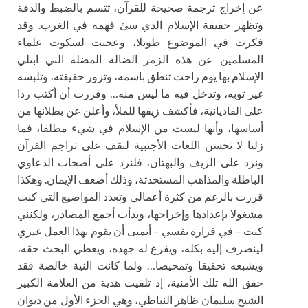
عن إخراج ترجمة صحيحة للقرآن، تتسم بالضبط والدقة
وتظهر حقيقة الإسلام الذي سئ فهمه في الغرب. وقد
فكرت في الموضوع طويلا، وعجبت لسكوت علماء
المسلمين عن هذه الزمر الضالة المضلة التي ابتلي
الإسلام بها يوم راحت تنطق باسمه، وتزور حقيقته، وتلبسه
غير ثوبه، وتدخل فيه ما ليس منه… وقررت أن أكتب ردا
على القاديانية، فأكشف زيفها للملأ، وأعلن عن بطلانها من
أساسها، وأنها ليست من الإسلام في شيء مطلقا، فما
زلنا لا نحسن اللغات الأجنبية لنقف على تراجم القرآن
ونرد على الزيف والبهتان، فلنرد على أصحاب الدعاوي
الباطلة والمذاهب المستحدثة، وذلك أضعف الإيمان. وهكذا
قررت بالرغم من كثرة أعمالي وتعدد المواضيع التي كنت
مشغولا بإعدادها وإخراجها، وبدأت أجمع المصادر، ولكنني
كنت – في قرارة نفسي – أتمنى أن يقوم بهذا العمل غيري
لينصرف إليه بكله، ويفرغ له جهده، ويعطي البحث حقه،
ويشبعه تحقيقا وتمحيصا… ولما كانت النية خالصة فقد
حقق الله تلك الأمنية، إذ تلقيت هدية من العلامة الكبير
الشيخ سليمان ظاهر النباطي، وهي الجزء الأول من ديوان