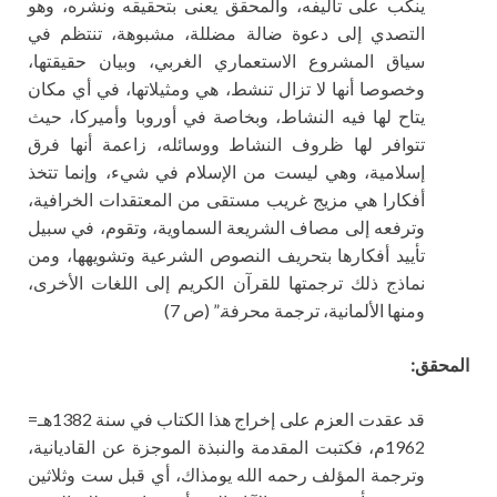
ينكب على تأليفه، والمحقق يعنى بتحقيقه ونشره، وهو
التصدي إلى دعوة ضالة مضللة، مشبوهة، تنتظم في
سياق المشروع الاستعماري الغربي، وبيان حقيقتها،
وخصوصا أنها لا تزال تنشط، هي ومثيلاتها، في أي مكان
يتاح لها فيه النشاط، وبخاصة في أوروبا وأميركا، حيث
تتوافر لها ظروف النشاط ووسائله، زاعمة أنها فرق
إسلامية، وهي ليست من الإسلام في شيء، وإنما تتخذ
أفكارا هي مزيج غريب مستقى من المعتقدات الخرافية،
وترفعه إلى مصاف الشريعة السماوية، وتقوم، في سبيل
تأييد أفكارها بتحريف النصوص الشرعية وتشويهها، ومن
نماذج ذلك ترجمتها للقرآن الكريم إلى اللغات الأخرى،
ومنها الألمانية، ترجمة محرفة.” (ص 7)
المحقق:
قد عقدت العزم على إخراج هذا الكتاب في سنة 1382هـ=
1962م، فكتبت المقدمة والنبذة الموجزة عن القاديانية،
وترجمة المؤلف رحمه الله يومذاك، أي قبل ست وثلاثين