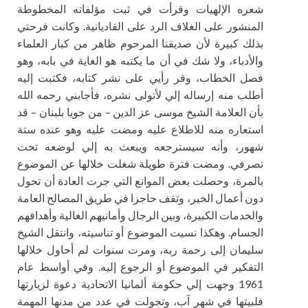
شعره الإلهيات وقرأت في ثبت مؤلفاته المخطوطة
المنشور على الغلاف الرد على القاديانية. وكانت فرحتي
بذلك كبيرة لأن صديقنا المرحوم ظاهر من كبار العلماء
والأدباء، ولا شك في أن ما يكتبه هو الغاية في بابه، وهو
فصل الخطاب، وقر رأيي على نشر كتابه، فكتبت إليه
أطلب منه إرساله إلي لأتولى نشره، فأجابني رحمه الله
بأن العلامة الشيخ موسى عز الدين – من جويا بلبنان – قد
استعاره منه للاطلاع عليه ومضت عليه وهو عنده ستة
شهور، وأنه سيسترجعه ويبعث به إلي لوضعه تحت
تصرفي. ومضت فترة طويلة شغلت خلالها عن الموضوع
بالمرة، وحصلت بعض الموانع التي جرت العادة أن تحول
دون أعمال الخير، وتقف حاجزا في طريق المصالح العامة
والخدمات الكبيرة، وبين الرجال وأمانيهم الغالية وأهدافهم
الجسام. وهكذا نسيت الموضوع أو تناسيته، وانتقل الشيخ
سليمان إلى رحمة ربه، ومرت سنوات لم أحاول خلالها
التفكير في الموضوع أو الرجوع إليه. وفي أواسط عام
1961 وجهت إلي حكومة ألمانيا الاتحادية دعوة لزيارتها
فلبيتها في شهر آب، وتجولت في عدد من مدنها المهمة