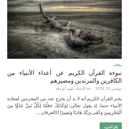
مقالات
نبوءة القرآن الكريم عن أعداء الأنبياء من
الكافرين والمرتدين ومصيرهم
نوفمبر 15, 2018
-
by
الأستاذ تميم أبو دقة
يخبر القرآن الكريم أنه لا بد أن يخرج عدد من المجرمين لمعادة
الأنبياء حتما، إذ ‏يقول تعالى:‏ ‏{وَكَذَلِكَ جَعَلْنَا لِكُلِّ نَبِيٍّ عَدُوًّا مِنَ
الْمُجْرِمِينَ وَكَفَى بِرَبِّكَ هَادِيًا وَنَصِيرًا } ‏‏(الفرقان …
إقرأ المزيد