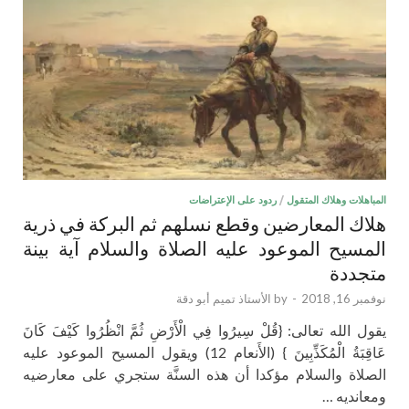
المباهلات وهلاك المتقول
/
ردود على الإعتراضات
هلاك المعارضين وقطع نسلهم ثم البركة في ذرية
المسيح الموعود عليه الصلاة والسلام آية بينة
متجددة
نوفمبر 16, 2018
-
by
الأستاذ تميم أبو دقة
يقول الله تعالى: {قُلْ سِيرُوا فِي الْأَرْضِ ثُمَّ انْظُرُوا كَيْفَ كَانَ
عَاقِبَةُ الْمُكَذِّبِينَ } (الأَنعام 12) ويقول المسيح الموعود عليه
الصلاة والسلام مؤكدا أن هذه السنَّة ستجري على معارضيه
ومعانديه …