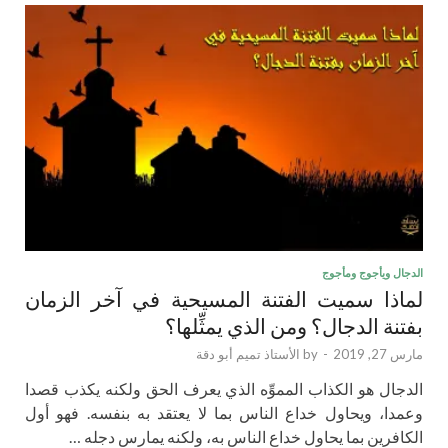
الدجال ويأجوج ومأجوج
لماذا سميت الفتنة المسيحية في آخر الزمان
بفتنة الدجال؟ ومن الذي يمثِّلها؟
مارس 27, 2019
-
by
الأستاذ تميم أبو دقة
الدجال هو الكذاب المموِّه الذي يعرف الحق ولكنه يكذب قصدا
وعمدا، ويحاول خداع الناس بما لا يعتقد به بنفسه. فهو أول
الكافرين بما يحاول خداع الناس به، ولكنه يمارس دجله …