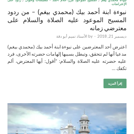
نبوءة محمدي بيغم
/
المسيح الموعود مرزا غلام أحمد - مقتبسات وأقوال
/
ردود على
الإعتراضات
نبوءة ابنة أحمد بيك (محمدي بيغم) – من ردود
المسيح الموعود عليه الصلاة والسلام على
معترضي زمانه
ديسمبر 21, 2018
-
by
الأستاذ تميم أبو دقة
اعترض أحد المعترضين على نبوءة ابنة أحمد بيك (محمدي بيغم)
مدعيا أنها لم تتحقق، وتبطل بسببها إلهامات حضرته الأخرى، فرد
عليه حضرته عليه الصلاة والسلام: “أقول: أيها المعترض، ألم
تكفك …
إقرأ المزيد