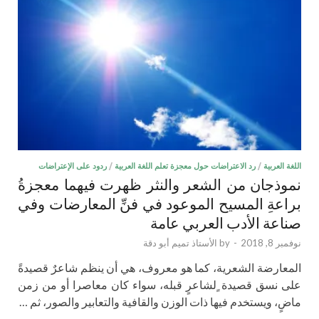
اللغة العربية
/
رد الاعتراضات حول معجزة تعلم اللغة العربية
/
ردود على الإعتراضات
نموذجان من الشعر والنثر ظهرت فيهما معجزةُ
براعةِ المسيح الموعود في فنِّ المعارضات وفي
صناعة الأدب العربي عامة
نوفمبر 8, 2018
-
by
الأستاذ تميم أبو دقة
المعارضة الشعرية، كما هو معروف، هي أن ينظم شاعرٌ قصيدةً
على نسق قصيدة ٍلشاعرٍ قبله، سواء كان معاصرا أو من زمن
ماضٍ، ويستخدم فيها ذات الوزن والقافية والتعابير والصور، ثم …