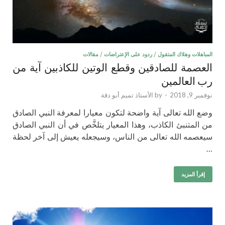
المباهلات وهلاك المتقول
/
ردود على الإعتراضات
/
مقالات
العصمة للصادقين وقطع الوتين للكاذبين آية من
رب العالمين
نوفمبر 9, 2018
-
by
الأستاذ تميم أبو دقة
وضع الله تعالى آية واضحة لتكون معيارا لمعرفة النبي الصادق
من المتنبئ الكاذب، وهذا المعيار يتلخَّص في أن النبي الصادق
سيعصمه الله تعالى من الناس، وسيجعله يعيش إلى آخر لحظة
…
إقرأ المزيد