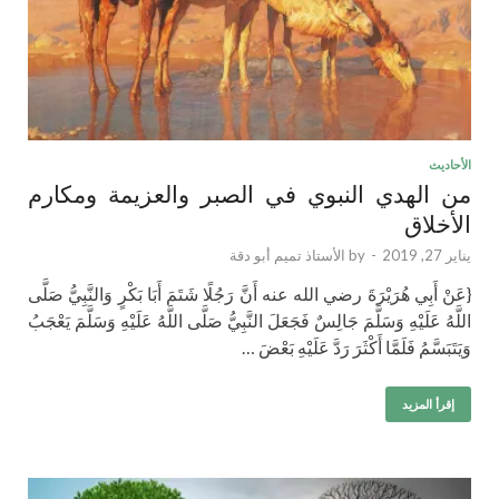
الأحاديث
من الهدي النبوي في الصبر والعزيمة ومكارم
الأخلاق
يناير 27, 2019
-
by
الأستاذ تميم أبو دقة
{عَنْ أَبِي هُرَيْرَةَ رضي الله عنه أَنَّ رَجُلًا شَتَمَ أَبَا بَكْرٍ وَالنَّبِيُّ صَلَّى
اللَّهُ عَلَيْهِ وَسَلَّمَ جَالِسٌ فَجَعَلَ النَّبِيُّ صَلَّى اللَّهُ عَلَيْهِ وَسَلَّمَ يَعْجَبُ
وَيَتَبَسَّمُ فَلَمَّا أَكْثَرَ رَدَّ عَلَيْهِ بَعْضَ …
إقرأ المزيد