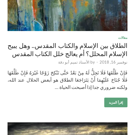
مقالات
الطلاق بين الإسلام والكتاب المقدس.. وهل يبيح
الإسلام المحلل؟ أم يعالج خلل الكتاب المقدس
نوفمبر 16, 2018
-
by
الأستاذ تميم أبو دقة
فَإِنْ طَلَّقَهَا فَلَا تَحِلُّ لَهُ مِنْ بَعْدُ حَتَّى تَنْكِحَ زَوْجًا غَيْرَهُ فَإِنْ طَلَّقَهَا
فَلَا جُنَاحَ عَلَيْهِمَا أَنْ يَتَرَاجَعَا الطلاق هو أبغض الحلال عند الله،
ولكنه ضروري جدا إذا أصبحت الحياة …
إقرأ المزيد