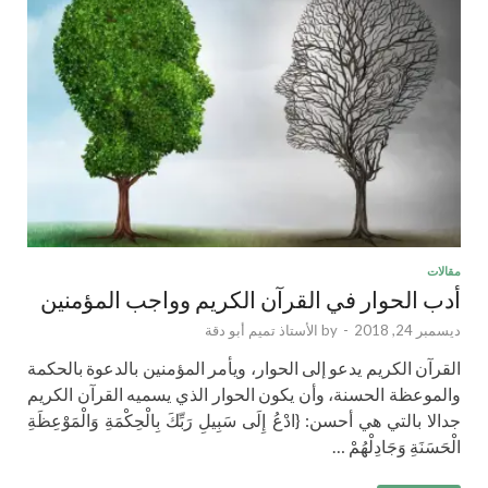
مقالات
أدب الحوار في القرآن الكريم وواجب المؤمنين
ديسمبر 24, 2018
-
by
الأستاذ تميم أبو دقة
القرآن الكريم يدعو إلى الحوار، ويأمر المؤمنين بالدعوة بالحكمة
والموعظة الحسنة، وأن يكون الحوار الذي يسميه القرآن الكريم
جدالا بالتي هي أحسن: {ادْعُ إِلَى سَبِيلِ رَبِّكَ بِالْحِكْمَةِ وَالْمَوْعِظَةِ
الْحَسَنَةِ وَجَادِلْهُمْ …