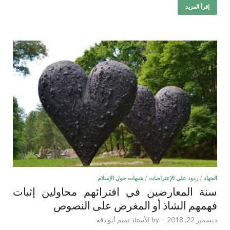
إقرأ المزيد
الجهاد
/
ردود على الإعتراضات
/
شبهات حول الإسلام
سنة المعارضين في افترائهم محاولين إثبات
فهمهم الشاذ أو المغرض على النصوص
ديسمبر 22, 2018
-
by
الأستاذ تميم أبو دقة