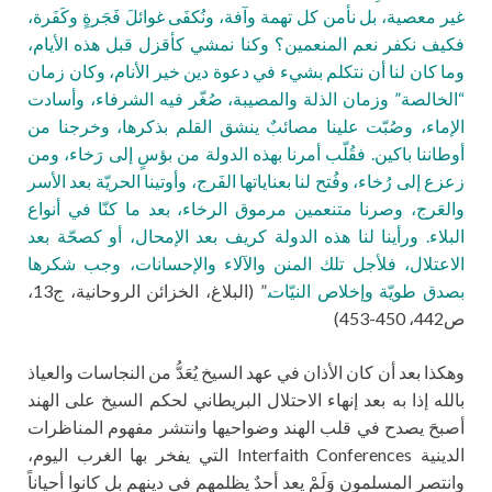
غير معصية، بل نأمن كل تهمة وآفة، ونُكفَى غوائلَ فَجَرةٍ وكَفَرة،
فكيف نكفر نعم المنعمين؟ وكنا نمشي كأقزل قبل هذه الأيام،
وما كان لنا أن نتكلم بشيء في دعوة دين خير الأنام، وكان زمان
“الخالصة” وزمان الذلة والمصيبة، صُغّر فيه الشرفاء، وأسادت
الإماء، وصُبّت علينا مصائبٌ ينشق القلم بذكرها، وخرجنا من
أوطاننا باكين. فقُلّب أمرنا بهذه الدولة من بؤسٍ إلى رَخاء، ومن
زعزع إلى رُخاء، وفُتح لنا بعناياتها الفَرج، وأوتينا الحريّة بعد الأسر
والعَرج، وصرنا متنعمين مرموق الرخاء، بعد ما كنّا في أنواع
البلاء. ورأينا لنا هذه الدولة كريف بعد الإمحال، أو كصحّة بعد
الاعتلال، فلأجل تلك المنن والآلاء والإحسانات، وجب شكرها
بصدق طويّة وإخلاص النيّات.
” (البلاغ، الخزائن الروحانية، ج13،
ص442، 450-453)
وهكذا بعد أن كان الأذان في عهد السيخ يُعَدُّ من النجاسات والعياذ
بالله إذا به بعد إنهاء الاحتلال البريطاني لحكم السيخ على الهند
أصبحَ يصدح في قلب الهند وضواحيها وانتشر مفهوم المناظرات
الدينية Interfaith Conferences التي يفخر بها الغرب اليوم،
وانتصر المسلمون وَلَمْ يعد أحدٌ يظلمهم في دينهم بل كانوا أحياناً