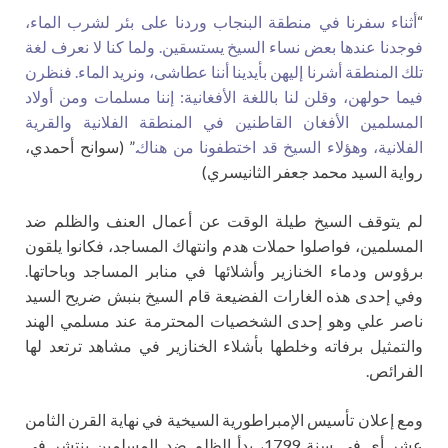
“
أثناء سفرنا في منطقة البنجاب وردنا على بئر لشرب الماء،
فوجدنا عندها بعض نساء السيخ يستسقين. ولما كنا لا نعرف لغة
تلك المنطقة أشرنا إليهن بأيدينا أننا عطاشى، ونريد الماء. فنظرن
فيما حولهن، وقلن لنا باللغة الأفغانية: إننا مسلمات ومن أولاد
المسلمين الأفغان القاطنين في المنطقة الفلانية والقرية
الفلانية، وهؤلاء السيخ قد اختطفونا من هناك.
” (سوانح أحمدي،
رواية السيد محمد جعفر الثانيسري)
لم يتوقف السيخ طيلة الوقت عن أعمال العنف والظلم ضد
المسلمين، فواصلوا حملات هدم وانتهاك المساجد، فكانوا يلقون
برؤوس ودماء الخنازير وأشلائها في منابر المساجد وباحاتها.
وفي إحدى هذه الغارات الفضيعة قام السيخ بنبش ضريح السيد
ناصر علي وهو إحدى الشخصيات المحترمة عند مسلمي الهند
والتمثيل برفاته وخلطها بأشلاء الخنازير في مشاهد ترتعد لها
الفرائص.
ومع إعلان تأسيس الإمبراطورية السيخية في نهاية القرن الثامن
عشر أي في سنة 1799، بدأ الظلم ضد المسلمين ينتشر في