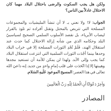
ولكن هل يجب السكوت والرضى باحتلال البلاد مهما كان
الاحتلال عادلاً بين الناس؟
الجواب:
لا! ولا نعني بـ لا أن تنشأ المليشيات والمجموعات
المسلحة التي تتربص بالمحتل وتقتل أفراده ثم تلوذ بالفرار
ليصاب الأبرياء، بل نقصد الأسلوب السلمي الصحيح لسياسييّ
البلد وحكامه الذي من شأنه إزالة الاحتلال كما حدث عند
استقلال الهند، فَلَمْ تُجْدِ الثورات المسلحة إلا في خراب البلاد
وحدها بينما أجْدَت الثورات السلمية التي انتزعت استقلال البلاد
كما يجب وإلى الأبد. ولهذا لن يمكن للأمة أن تستعيد مجدها
وهيبتها إلا إذا اتّحَدَت على قلب إمامٍ واحدٍ من جديد. إنه داعيَ الله
تعالى في هذا العصر:
المسيح الموعود عَلَيهِ السَلام.
وَآخِرُ دَعْوَانْا أَنِ الْحَمْدُ لِلّهِ رَبِّ الْعَالَمِينَ
المصادر