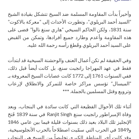
وأخيراً بدأت المقاومة المسلمة ضد السيخ تتشكل بقيادة الشيخ
“السيد أحمد البريلوي”، وتطورت الأحداث إلى “معركة بالاكوت”
سنة 1831، ولكن الحاكم السيخي “هاري سنغ نالوا” قضى على
هذه المقاومة وأعدم وطارد جميع أفرادها، وتمكن من القبض
على السيد أحمد البريلوي وقَطعَ رأسه رحمة الله عليه.
وفي الحقيقة لم تكن أعمال العنف والوحشنة السيخية قد ابتدأت
فقط في عهد المهراجا رانجيت سنغ، بل كانت أيضاً قبل ذلك،
ففي السنوات 1761 إلى 1772 كانت عصابات السيخ المعروفة بـ
“الميسال” تؤسس مراكز خاصة للتمركز والانطلاق لإرعاب
وترويع وقتل المسلمين بالجملة. ***
أثناء تلك الأحوال الفظيعة التي كانت سائدة في البنجاب، وبعد
وفاة الإمبراطور رانجيت سنغ Ranjit Singh في سنة 1839 فَتحَ
الإنجليز تلك البلاد بعيد ذلك بسنوات قليلة فيما بين عامي 1846
و1849 في الحرب التي سمّيت اصطلاحاً بالحرب الأنجلوسيخية،
وقد كانت آخر المناطق الكبرى تخليصاً من السيخ هي البنجاب