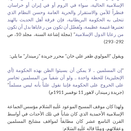
الإسلامية الحالية، سواء في الروم أو في إيران أو خراسان.
فنظراً للأمن والاستقرار والحرية العامة وحسن النظام الذي
تتحلى به الحكومة البريطانية، فإن فرقة أهل الحديث بالهند
تعتبرها غنيمة عظيمة، وتُفضّل أن تكون من رعاياها بدل أن تكون
من رعايا الدول الإسلامية.
” (مجلة إشاعة السنة، مجلد 10، ص
292- 293)
ويقول “المولوي ظفر علي خان” محرر جريدة “زميندار” ما يلي:
“
إن المسلمين .. لا يمكن أن يسيئوا الظن بهذه الحكومة (أي
الإنجليزية) للحظة واحدة .. ولو أن شقياً من المسلمين تجاسر
على الخروج على الحكومة فإننا نقول علناً بأنه ليس مسلماً.
”
(جريدة زميندار، لاهور 11 نوفمبر 1911م)
ولهذا كان موقف المسيح الموعود عَلَيهِ السَلام مؤسس الجماعة
الإسلامية الأحمدية الذي كان شاباً في تلك الأحداث في أواسط
القرن التاسع عشر كان مطابقاً لمواقف مشايخ المسلمين
وعقلائهم، وَمِمَّا قاله عَلَيهِ السَلام: