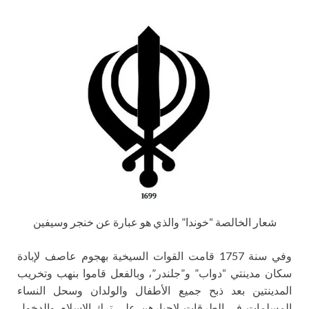
شعار الخالصة “خوندا” والذي هو عبارة عن خنجر وسيفين
وفي سنة 1757 قامت القوات السيخية بهجوم عاصف لإبادة
سكان مدينتي “دواب” و”جلندر”، وبالفعل قاموا بنهب وتخريب
المدينتين بعد ذبح جميع الأطفال والولدان وسحل النساء
المسلمات في الطرقات لإجبارهن على ترك الإسلام والدخول