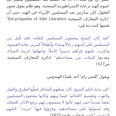
عموم الهند برعاية الإمبراطورية السيخية، وهو ظلم يفوق تصور
العقول كان يمارَس ضد المسلمين الأبرياء في الهند، حتى أن
“دائرة المعارف السيخية Encyclopedia of Sikh Literature”
نفسها كتبت ما يلي:
“
لقد كان السيخ يبغضون المسلمين للغاية، فقد قُتِل من
المسلمين على أيديهم رجالاً ونساء وأطفالاً كثيرين بغاية القسوة،
ودُمّرت عليهم قراهم تدميراً كاملاً، وانتهكوا حُرمة النساء،
وهدموا المئات من مساجدهم.
” (دائرة المعارف السيخية،
ص127)
ويقول “تُلسي رام” أحد علماء الهندوس:
“
في بداية حُكم السيخ، كان شغلهم الشاغل قطْع الطرق والقتل
والنهبَ وتقسيمَ “الغنائم” فيما بينهم. وكانوا يبغضون المسلمين
بغضاً شديداً حتى إنهم كانوا لا يسمحون لهم برفع الأذان للصلاة.
وقد استولَوا على مساجدهم، وقرؤوا فيها “جرنث” كتابهم
المقدس.
” (شير فنجاب، طبعة 1872)