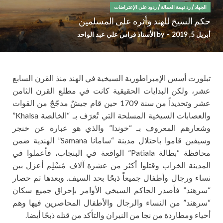
الجهاد
/
رد تهمة العمالة
/
ردود على الإعتراضات
حكم السيخ للهند وأثره على المسلمين
أبريل 5, 2019
-
by
الأستاذ فراس علي عبد الواحد
تبلورت أسس الإمبراطورية السيخية في الهند منذ القرن السابع
عشر، ولكن البدايات الحقيقية كانت في مطلع القرن الثامن
عشر وتحديداً من سنة 1709 حين قام جيشٌ مدجّجٌ من القوات
والعصابات السيخية المسلحة التي تُعرَف بـ “الخالصة Khalsa”
وشعارهم المعروف بـ “خوندا” والذي هو عبارة عن خنجر
وسيفين قاموا باحتلال مدينة “سامانا Samana” الهندية ضمن
محافظة “بطالة Patiala” الواقعة في البنجاب، فأعملوا في
المدينة الخراب وقتلوا أكثر من عشرة آلاف مُسْلِم أعزل بين
نساء ورجال وأطفال جميعاً ذبحًا بحد السيف. وبعدها تم حصار
“سرهند” فأصدر الحاكم السيخي الأوامر بإحراق جميع سكان
“سرهند” من النساء والرجال والأطفال المحاصرين فيها وهم
أحياء ومطاردة من نجا من النيران والتأكد من قتله ذبحًا أيضا.