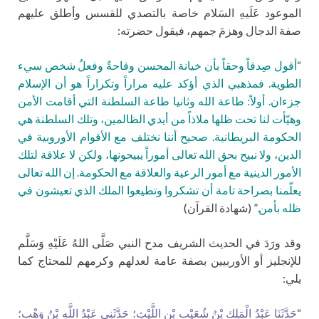
الموعود عَلَيهِ السَلام خاصة بالتصدي للقسس وأطلق عليهم
صفة الدجال وهزمَ جمهم، فيقول حضرته:
“
أقول صِدقاً وحقاً بأن خيانة المحسن وقاحةٌ وفعلُ شخص سيء
الطوية. فمذهبي الذي أؤكد عليه مراراً وتكراراً هو أن الإسلام
جزءان. أولاً: طاعة الله وثانيا طاعة السلطنة التي أقامت الأمن
وهيّأت لنا تحت ظلها ملاذاً من أيدي الظالمين، وتلك السلطنة هي
الحكومة البريطانية. صحيح أننا نختلف مع الأقوام الأوروبية في
الدين، ولا نبيح بحق الله تعالى أموراً يبيحونها، ولكن لا علاقة لتلك
الأمور الدينية مع أمور الرعية والعلاقة مع الحكومة. إن الله تعالى
يعلّمنا بصراحة تامة أن تشكروا وتطيعوا الملك الذي تعيشون في
ظله بأمن.
” (شهادة القرآن)
وقد ورَدَ في الحديث الشريف مدح النبي صَلَّى اللهُ عَلَيْهِ وَسَلَّم
للإنجليز أو الأوربيين بصفة عامة لعدلهم وكرمهم للمحتاج كما
يلي:
“
حَدَّثَنَا عَبْدُ الْمَلِكِ بْنُ شُعَيْبِ بْنِ اللَّيْثِ؛ حَدَّثَنِي عَبْدُ اللَّهِ بْنُ وَهْبٍ؛