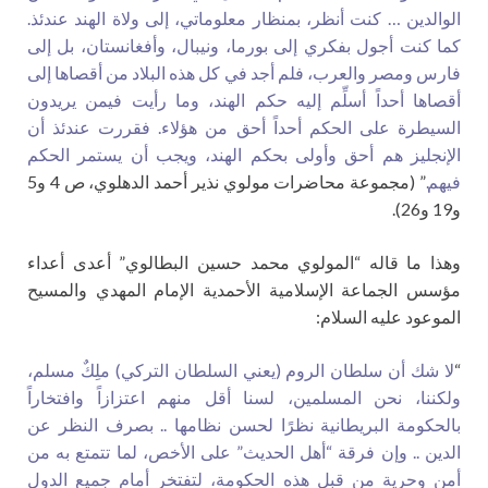
الوالدين … كنت أنظر، بمنظار معلوماتي، إلى ولاة الهند عندئذ.
كما كنت أجول بفكري إلى بورما، ونيبال، وأفغانستان، بل إلى
فارس ومصر والعرب، فلم أجد في كل هذه البلاد من أقصاها إلى
أقصاها أحداً أسلِّم إليه حكم الهند، وما رأيت فيمن يريدون
السيطرة على الحكم أحداً أحق من هؤلاء. فقررت عندئذ أن
الإنجليز هم أحق وأولى بحكم الهند، ويجب أن يستمر الحكم
فيهم.
” (مجموعة محاضرات مولوي نذير أحمد الدهلوي، ص 4 و5
و19 و26).
وهذا ما قاله “المولوي محمد حسين البطالوي” أعدى أعداء
مؤسس الجماعة الإسلامية الأحمدية الإمام المهدي والمسيح
الموعود عليه السلام:
“
لا شك أن سلطان الروم (يعني السلطان التركي) ملِكٌ مسلم،
ولكننا، نحن المسلمين، لسنا أقل منهم اعتزازاً وافتخاراً
بالحكومة البريطانية نظرًا لحسن نظامها .. بصرف النظر عن
الدين .. وإن فرقة “أهل الحديث” على الأخص، لما تتمتع به من
أمن وحرية من قبل هذه الحكومة، لتفتخر أمام جميع الدول