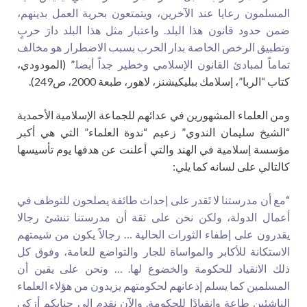
المسلمون رعايا عند الآخرين، ويتمتعون بحرية العمل بدينهم،
ضمن حدود قانون هذا البلد. واعتبار مثل هذا البلد دارَ حربٍ
وتطبيق الرخص الخاصة بدار الحرب بسبب الاضطرار هو مخالف
تماماً لمبادئ القانون الإسلامي وخطير جداً أيضا.
” (المودودي،
كتاب “الربا”، إسلامك ببليكيشنز، لاهور، طبعة 2000، ص249).
ومن العلماء المشهورين في عدائهم للجماعة الإسلامية الأحمدية
“الشيخ سليمان الندوي” زعيم “ندوة العلماء” التي هي أكبر
مؤسسة إسلامية في الهند والتي أعلنت عن هدفها يوم تأسيسها
كالتالي على لسانه كما يلي:
“
مع أن مدرستنا لا تَقدر على إحداث طائفة يصلحون للتوظف في
أعمال الدولة، ولكن نحن على ثقة أن مدرستنا تنشئ رجالا
يقدرون على إطفاء الثورات الحالية … رجالاً يكون من شيمتهم
الاستكانة للأكابر والمواساة للجار والتواضع للعامة، وفوق كل
ذلك الانقياد للحكومة والخضوع لها. … ونحن على يقين أن
المسلمين كما يسلم إذعانهم لحكومتهم يزيدون من هؤلاء العلماء
الناشئين طاعة وانقيادًا للحكومة. والآن نقدم إلى جنابكم أزكى