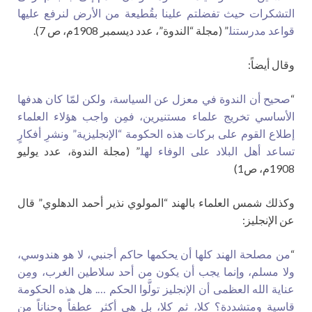
التشكرات حيث تفضلتم علينا بقُطيعة من الأرض لنرفع عليها
قواعد مدرستنا.
” (مجلة “الندوة”، عدد ديسمبر 1908م، ص 7).
وقال أيضاً:
“
صحيح أن الندوة في معزل عن السياسة، ولكن لمّا كان هدفها
الأساسي تخريج علماء مستنيرين، فمِن واجب هؤلاء العلماء
إطلاع القوم على بركات هذه الحكومة “الإنجليزية” ونشرِ أفكارٍ
تساعد أهل البلاد على الوفاء لها.
” (مجلة الندوة، عدد يوليو
1908م، ص1)
وكذلك شمس العلماء بالهند “المولوي نذير أحمد الدهلوي” قال
عن الإنجليز:
“
من مصلحة الهند كلها أن يحكمها حاكم أجنبي، لا هو هندوسي،
ولا مسلم، وإنما يجب أن يكون من أحد سلاطين الغرب، ومِن
عناية الله العظمى أن الإنجليز تولَّوا الحكم …. هل هذه الحكومة
قاسية ومتشددة؟ كلا، ثم كلا، بل هي أكثر عطفاً وحناناً من