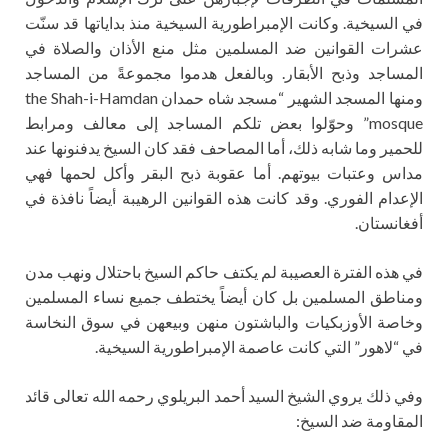
في السيخية. وكانت الإمبراطورية السيخية منذ بداياتها قد سنّت
عشرات القوانين ضد المسلمين مثل منع الأذان والصلاة في
المساجد وذبح الأبقار. وبالفعل هدموا مجموعةً من المساجد
ومنها المسجد الشهير “مسجد شاه حمدان the Shah-i-Hamdan
mosque” وحوّلوا بعض تلكم المساجد إلى معالف ومرابط
للحمير وما شابه ذلك، أما المصاحف فقد كان السيخ يدفنونها عند
مداس وعتبات بيوتهم. أما عقوبة ذبح البقر وأكل لحمها فهي
الإعدام الفوري. وقد كانت هذه القوانين الرهيبة أيضاً نافذة في
أفغانستان.
في هذه الفترة العصيبة لم يكتف حاكم السيخ باحتلال ونهب مدن
ومناطق المسلمين بل كان أيضاً يختطف جميع نساء المسلمين
وخاصة الأوزبكيات والباشتون منهن وبيعهن في سوق النخاسة
في “لاهور” التي كانت عاصمة الإمبراطورية السيخية.
وفي ذلك يروي الشيخ السيد أحمد البريلوي رحمه الله تعالى قائد
المقاومة ضد السيخ: