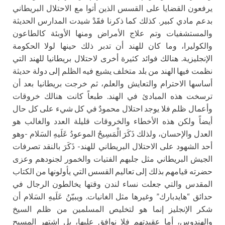
يرفعون القضايا على القسس الذين أتوا مع الاحتلال البريطاني
بدعم مادي كبير. كذلك كما ذكرنا فقََدْ شيدت المدارس الحديثة
والمستشفيات وتم علاج الأمراض ومنها الأوبئة كالطاعون
والكوليرا، وما كان للهند أن تدبر ذلك حينها لولا الحكومة
الإنجليزية. هنالك فوائد كثيرة أخرى لاحتلال بريطانيا للهند التي
نظمت فيها الهند من بلد متخلف يشيع فيه الظلم إلى دولة حديثة
أساسها الاحترام والتعايش والعلم، ثم خرجت بريطانيا بعد أن
ترسخت هذه المبادئ في الهند. طبعاً كانت هنالك خروقات
وأعمال ظلم فلا يوجد احتلال محمودٌ في كل شيء على كل حال
أيضاً ولكن هذه الأخطاء والخروقات قليلة العدد والغالب هو
العدل والإحسان، ولذلك ذَكَرَ الْمَسِيحُ الموعودُ عَلَيهِ السَلام -وهو
أحد الشهود على الاحتلال البريطاني للهند- ذَكَرَ بالنقد تصرفات
الجيش البريطاني مثل جلبهم الفتيات والخمور لجنودهم وعزى
حضرته قيامهم بذلك إلى تعاليم القسس التي يأولونها من الكتاب
المقدس والتي جعلت نساء لندن وقتها يخالطون الرجال في
حدائق “هايدبارك” وغيرها مثل الغانيات. ويبيّنُ عَلَيهِ السَلام أن
شكر الإنجليز إنما هو لتخليص المسلمين من ظلم السيخ
والهندوس، أما عقيدتهم فلا نوافق عليها، بل اشتهر المسيح