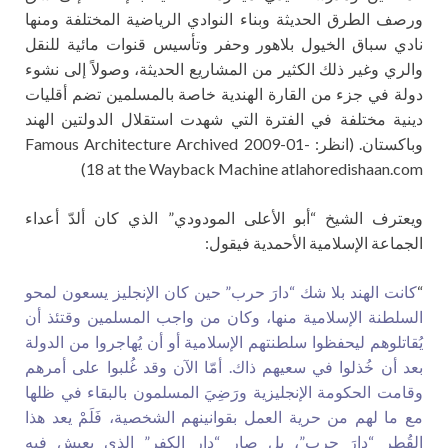
ورصف الطرق الحديثة وبناء النوادي الرياضية المختلفة ومنها
نادي سباق الخيول بلاهور وحفر وتأسيس قنوات مائية للنقل
والري وغير ذلك الكثير من المشاريع الحديثة، وصولاً إلى نشوء
دولة في جزء من القارة الهندية خاصة بالمسلمين تضم أقليات
دينية مختلفة في الفترة التي شهدت استقلال الدولتين الهند
وباكستان. (انظر: Famous Architecture Archived 2009-01-
18 at the Wayback Machine atlahoredishaan.com)
ويعترف الشيخ “أبو الأعلى المودودي” الذي كان ألدّ أعداء
الجماعة الإسلامية الأحمدية فيقول:
“
كانت الهند بلا شك “دارَ حرب” حين كان الإنجليز يسعون لمحو
السلطنة الإسلامية منها، وكان من واجب المسلمين وقتئذ أن
يُقاتلوهم ليحفظوا سلطنتهم الإسلامية أو أن يُهاجروا من الدولة
بعد أن خُذلوا في سعيهم ذاك. أمّا الآن وقد غُلبوا على أمرهم
وقامت الحكومة الإنجليزية ورَضِيَ المسلمون بالبقاء في ظلها
مع ما لهم من حرية العمل بقوانينهم الشخصية، فَلَمْ يعد هذا
القُطر “دارَ حرب”، بل صار “دار الكفر” الذي يعيش فيه