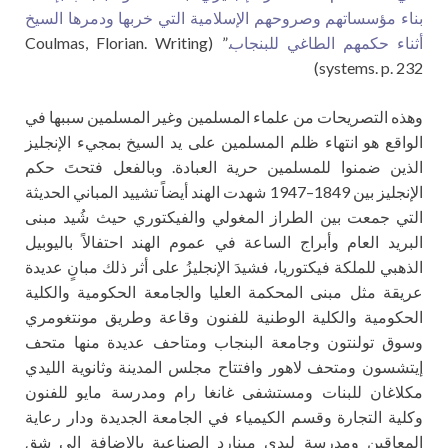
بناء مؤسساتهم وصروحهم الإسلامية التي خربها ودمرها السيخ
أثناء حكمهم الطاغي للبنجاب.
” (Coulmas, Florian. Writing
systems. p. 232)
وهذه التصريحات من علماء المسلمين وغير المسلمين سببها في
الواقع هو انتهاء ظلم المسلمين على يد السيخ بمجيء الإنجليز
الذين ضمنوا للمسلمين حرية العبادة. وبالفعل فتحتَ حكم
الإنجليز بين 1849–1947 شهدت الهند أيضاً تشييد المباني الحديثة
التي جمعت بين الطراز المغولي والفيكتوري حيث شُيد مبنى
البريد العام وأبراج الساعة في عموم الهند احتفالاً باليوبيل
الذهبي للملكة فيكتوريا، فشيدَ الإنجليزُ على أثر ذلك مبانٍ عديدة
عريقة مثل مبنى المحكمة العليا والجامعة الحكومية والكلية
الحكومية والكلية الوطنية للفنون وقاعة وطريق مونتغومري
وسوق تولنتون وجامعة البنجاب ومتاحف عديدة منها متحف
إيتشسون ومتحف لاهور وافتتاح مجلس المدينة وثانوية الليدي
مكلاغان للبنات ومستشفى غانغا رام ومدرسة مايو للفنون
وكلية التجارة وقسم الكيمياء في الجامعة الجديدة ودار رعاية
المعاقين ومدرسة ليدي مينارد الصناعية بالإضافة إلى شق