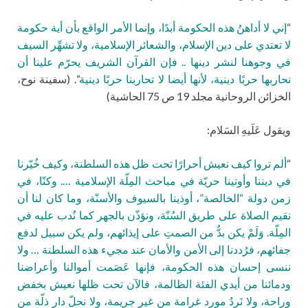
“
إني لا أداهنُ هذه الحكومة أبدًا، وإنما الأمر الواقع بأن أية حكومة
لا تعتدي على دين الإسلام، والشعائر الإسلامية، ولا تشهِّر السيف
في وجوهنا لنشر دينها .. فإن القرآن الشريف يحرّم علينا أن
نحاربها حربًا دينية، لأنها أيضا لا تحاربنا حربًا دينية
“. (سفينة نوح،
الخزائن الروحانية مجلد 19 ص 75 الحاشية)
ويقول عَلَيهِ السَلام:
“
ألم تروا كيف نعيش أحرارًا تحت ظل هذه السلطنة، وكيف خُيّرنا
في ديننا وأوتينا حريّة في مباحث المِلّة الإسلامية …. وكنّا، في
زمن دولة “الخالصة”، أوذينا بالسيوف والأسنّة، وما كان لنا أن
نقيم الصلاة على طريق السُنّة، ونؤذّن بالجهر كما نُدب عليه في
المِلّة. وَلَمْ يكن بدٌّ من الصمتِ على إيذائهم، ولم يكن سبيل لدفع
جفائهم، فرُددنا إلى الأمن والأمان عند مجيء هذه السلطنة … ولا
ننسى إحسان هذه الحكومة، فإنها عَصَمت أموالنا وأعراضنا
ودمائنا من أيدي الفئة الظالمة، فالآن تحت ظلها نعيش بخفض
وراحة، ولا نَرِدُ مورد غرامة من غير جريمة، ولا نحلّ دار ذلّة من