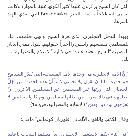
التي كان السيخ يركزون عليها كثيراً لكونها غنية بالموارد وكانت
تسمى اصطلاحاً بـ سلة الخبز Breadbasket التي تغذي الهند
بأسرها.
وبهذا التدخل الإنجليزي الذي هزمَ السيخ وأنهى ظلمهم، عاد
للمسلمين متنفسهم واستردوا أخيراً حقوقهم. يقول مفتي الديار
المصرية “الشيخ محمد عبده” في كتابه “الإسلام والنصرانية” ما
يلي:
“
إنَّ الأمة الإنجليزية هي وحدها الأمة المسيحية التي تُقدّر التسامح
حق قدره، فلنا أنْ نقول ولا نخشى لائماً أنَّ هذه الخصلة من أجَلِّ
الخصال التي ورثها غير المسلمين عن المسلمين. ألا ترون أنَّ
نظامهم في ذلك يقرب من نظام المسلمين يوم كانوا مسلمين لا
يُفرّقون بين دين ودين.
” (الإسلام والنصرانية، ص165)
وقال الكاتب واللغوي الألماني “فلوريان كولماس” ما يلي:
“
في أثناء حكم الاستعمار الإنجليزي، بدأ مسلمو البنجاب بإعادة