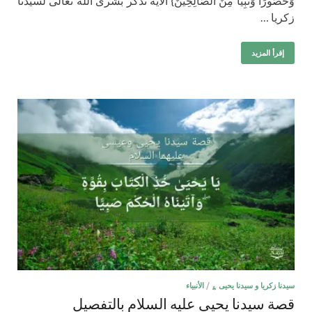
وَحَصُورًا وَنَبِيًّا مِنَ الصَّالِحِينَ} الآية تذكر بشرى الله تعالى لسيدنا
زكريا …
إقرأ المزيد
سيدنا زكريا و سيدنا يحيى ؏
/
الأنبياء
قصة سيدنا يحيى عليه السلام بالتفصيل