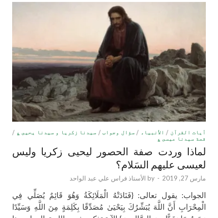
آيات القرآن
/
الأنبياء
/
سؤال وجواب
/
سيدنا زكريا و سيدنا يحيى ؏
/
قصة سيدنا عيسى ؏
لماذا وردت صفة الحصور ليحيى زكريا وليس
لعيسى عليهم السَلام؟
مارس 27, 2019
-
by
الأستاذ فراس علي عبد الواحد
الجواب: يقول تعالى: {فَنَادَتْهُ الْمَلَائِكَةُ وَهُوَ قَائِمٌ يُصَلِّي فِي
الْمِحْرَابِ أَنَّ اللَّهَ يُبَشِّرُكَ بِيَحْيَىٰ مُصَدِّقًا بِكَلِمَةٍ مِنَ اللَّهِ وَسَيِّدًا