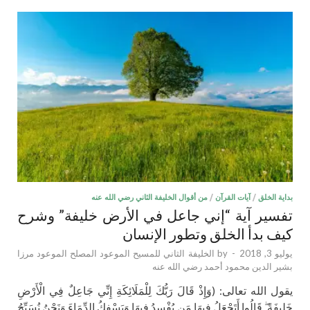
بداية الخلق
/
آيات القرآن
/
من أقوال الخليفة الثاني رضي الله عنه
تفسير آية “إني جاعل في الأرض خليفة” وشرح
كيف بدأ الخلق وتطور الإنسان
يوليو 3, 2018
-
by
الخليفة الثاني للمسيح الموعود المصلح الموعود مرزا
بشير الدين محمود أحمد رضي الله عنه
يقول الله تعالى: (وَإِذْ قَالَ رَبُّكَ لِلْمَلَائِكَةِ إِنِّي جَاعِلٌ فِي الْأَرْضِ
خَلِيفَةً ۖ قَالُوا أَتَجْعَلُ فِيهَا مَن يُفْسِدُ فِيهَا وَيَسْفِكُ الدِّمَاءَ وَنَحْنُ نُسَبِّحُ