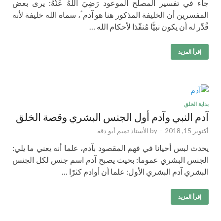
جاء في تفسير المصلح الموعود رَضِيَ اللهُ عَنْهُ: يرى بعض
المفسرين أن الخليفة المذكور هنا هو آدم ؑ، سماه الله خليفة لأنه
قُدِّر له أن يكون نبيًّا مُنفّذا لأحكام الله …
إقرأ المزيد
بداية الخلق
آدم النبي وآدم أول الجنس البشري وقصة الخلق
أكتوبر 15, 2018
-
by
الأستاذ تميم أبو دقة
يحدث لبس أحيانا في فهم المقصود بآدم، علما أنه يعني ما يلي:
الجنس البشري عموما: بحيث يصبح آدم اسم جنس لكل الجنس
البشري آدم البشري الأول: علما أن أوادم كثرًا …
إقرأ المزيد