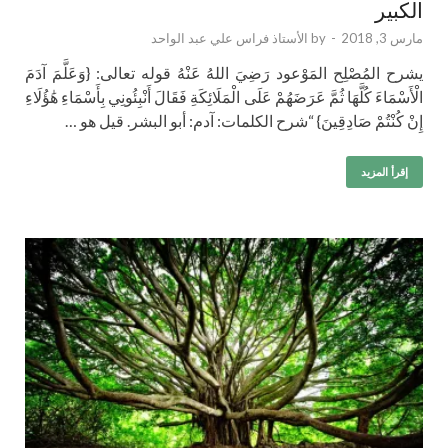
الكبير
مارس 3, 2018
-
by
الأستاذ فراس علي عبد الواحد
يشرح المُصْلِح المَوْعود رَضِيَ اللهُ عَنْهُ قوله تعالى: {وَعَلَّمَ آدَمَ
الْأَسْمَاءَ كُلَّهَا ثُمَّ عَرَضَهُمْ عَلَى الْمَلَائِكَةِ فَقَالَ أَنْبِئُونِي بِأَسْمَاءِ هَٰؤُلَاءِ
إِنْ كُنْتُمْ صَادِقِينَ} “شرح الكلمات: آدم: أبو البشر. قيل هو …
إقرأ المزيد