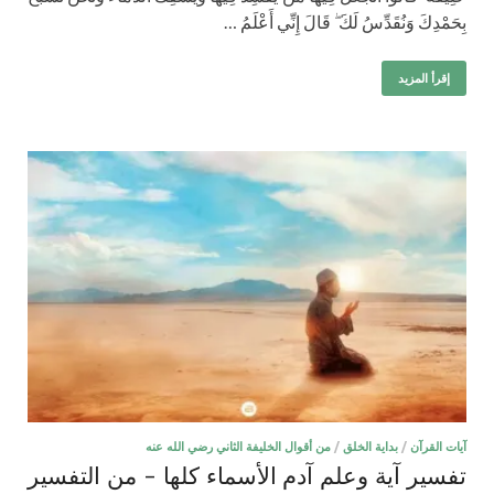
بِحَمْدِكَ وَنُقَدِّسُ لَكَ ۖ قَالَ إِنِّي أَعْلَمُ …
إقرأ المزيد
آيات القرآن
/
بداية الخلق
/
من أقوال الخليفة الثاني رضي الله عنه
تفسير آية وعلم آدم الأسماء كلها – من التفسير