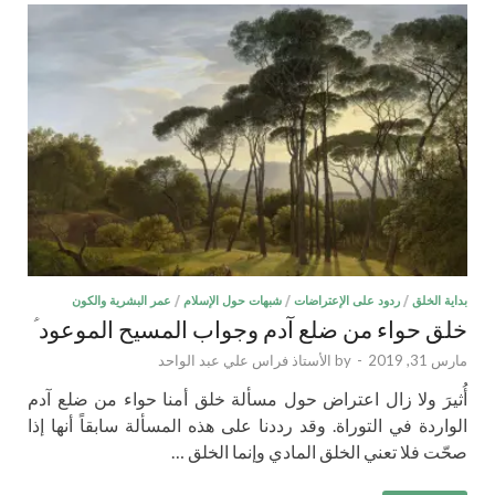
بداية الخلق
/
ردود على الإعتراضات
/
شبهات حول الإسلام
/
عمر البشرية والكون
خلق حواء من ضلع آدم وجواب المسيح الموعود ؑ
مارس 31, 2019
-
by
الأستاذ فراس علي عبد الواحد
أُثيرَ ولا زال اعتراض حول مسألة خلق أمنا حواء من ضلع آدم
الواردة في التوراة. وقد رددنا على هذه المسألة سابقاً أنها إذا
صحّت فلا تعني الخلق المادي وإنما الخلق …