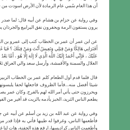
أن هذا العام سُمي عام الرمادة لأن الأرض اسودت من قل
وفي رواية عن حزام بن هشام عن أبيه قال: لما صدر 
يرون يستفون الرمة ويحفرون نفق اليرابيع والجرذان يخ
عن ابن عمر أن عمر بن الخطاب كتب إلى عمرو بن العاص عام الرمادة: ” بِ
أَفَتَرَانِي هَالِكًا وَمَنْ قِبَلِي وَتَعِيشُ أَنْتَ وَمَنْ قِبَلَكَ ؟ فَيَا غَوْ
عَلَيْكَ ، فَإِنِّي أَحْمَدُ إِلَيْكَ اللَّهَ الَّذِي لَا إِلَهَ إِلَّا هُوَ
الغلال والسمنة والأقمشة، وأرسل سعد والي العراق ثلاث
شيئا أفضل منه…فأما الظروف فاجعلها لحفا يلبسونها و
ويحرزون حتى يأتي أمر الله لهم بالفرج. وكان عمر يص
يطعم الناس الثريد، الخبز يأدمه بالزيت قد أفير من الفو
وفي رواية عن عبد الله بن زيد بن أسلم عن أبيه عن جد
فأطعمها الناس، وغرفوا له طيبها فأتي به فإذا قدر من 
وأطعمت الناس كراديسها، ارفع هذه الجفنة، هات لنا غير