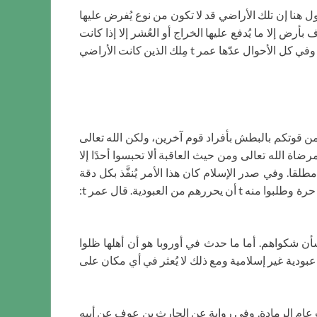
لا يقول هنا إن تلك الأراضي قد لا تكون من نوع يُفرض عليها
رض إلا ما يُدفع عليها الخراج أو العُشر إلا إذا كانت
متروكة لا يملكها شخص واحد. فلا بد أن تكون أراضي اليهود والنصارى ومشركي أهل نجران من نوع يُدفع عليها الخراج أو العُشر، وفي كل الأحوال عدّها عمر t مِلك الذين كانت الأراضي
ن تزيدوا من قوتكم بالبطش بأفراد قوم آخرين، ولكن الله تعالى
ضاة الله تعالى ومن حيث العاقبة ألا تحبسوا أحدًا إلا
. وفي صدر الإسلام كان هذا الأمر يُنفَّذ بكل دقة
واهتمام. وفي عهد عمر t جاءه وفد أهل اليمن وشكوا إليه أن النصارى اتخذوهم عبيدا بغير حرب وسبب معقول، بينما كانوا قبائل حرة وطلبوا منه t أن يحررهم من العبودية. قال عمر t:
بين تعليم الإسلام الذي عمل به عمر t وطمأن أصحاب الشكوى بشأن شكواهم. أما ما حدث في أوروبا هو أن أهلها ظلوا
عبودية غير إسلامية ومع ذلك لا يُعثر في أي مكان على
رماد، وسميت عام الرمادة. وفي رواية عن الحارث بن عوف عن أبيه