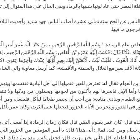
ة المطر حتى عاد لونها شبيها بالرماد وبقي الحال على هذا المنوال إلى 
الناس عن الحج سنة ثماني عشرة أصاب الناس جهد شديد وأجدبت البلاد
رجون ما فيها.
سْمِ اللَّهِ الرَّحْمَنِ الرَّحِيمِ ، مِنْ عَبْدِ اللَّهِ عُمَرَ أَمِيرِ الْمُؤْمِنِينَ إ
ثَاهُ ، ثَلَاثًا قَالَ : فَكَتَبَ إِلَيْهِ عَمْرُو بْنُ الْعَاصِ : بِسْمِ اللَّهِ الرَّحْمَنِ الرَّحِيمِ ، لِ
 ، أَمَّا بَعْدُ ، أَتَاكَ الْغَوْثُ ، فَلَبِّثْ لَبِّثْ ، لَأَبْعَثَنَّ إِلَيْكَ بِعِيرٍ أَوَّلُهَا ع
ة آلاف بعير مع الغلال والسمنة والأقمشة، كما أرسل معاوية والي الشام 
أما الإبل فانحرها لهم يأكلون من لحومها ويحملون من ودكها ولا تنتظر
نع الطعام وينادي مناديه: من أحب أن يحضر طعاما ليأكل فليفعل، ومن أ
ر في القدور وينحر بين الأيام الجزور فيجعلها على الثريد، وكان عمر يأكل 
ه قال: كان عمر يصوم الدهر. قال فكان زمان الرمادة إذا أمسى أتي بخب
سنام ومن كبد، فقال: أنى هذا؟ قال: يا أمير المؤمنين من الجزور التي نح
 هذا الطعام. قال فأتي بخبز وزيت قال: فجعل يكسر بيده ويثرد ذلك الخبز 