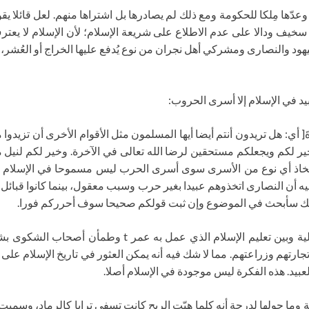
يها الخراج وعدّها مِلكا للحكومة ومع ذلك لم يصادرها بل اشتراها منهم. لعل قائ
يف ودالا على عدم الاطلاع على شريعة الإسلام؛ لأن الإسلام لا يعترف بأ
يُرِيدُ الْآخِرَةَ[ أي: هل تريدون أنتم أيضا أيها المسلمون مثل الأقوام الأخرى أ
هو خير لكم ويجعلكم مستحقين لرضا الله تعالى في الآخرة. وخير لكم لنيل مر
خاذ أي نوع من الأسرى سوى أسرى الحرب ليس مسموحا في الإسلام مطلقا
مع ذلك سأبحث في الموضوع وإن ثبت قولكم صحيحا سوف أحرركم فورا.
يقارن سيدنا المصلح الموعود t بين قوانين أوروبا الحالية و
ارتهم وزراعتهم. مما لا شك فيه أنه يمكن العثور في تاريخ الإسلام على 
عبيد. هذه الفكرة ليس موجودة في الإسلام أصلا.
ر t قحط شديد في المدينة وما حولها لدرجة أنه كلما هبّت الريح كانت تسفي ترابا كال