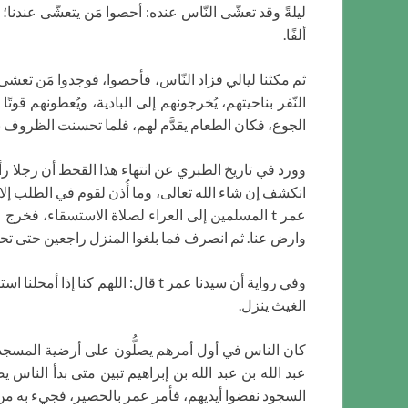
ليلةً وقد تعشّى النّاس عنده: أحصوا مَن يتعشّى عند
ألفًا.
ثم مكثنا ليالي فزاد النّاس، فأحصوا، فوجدوا مَن تعشى 
النّفر بناحيتهم، يُخرجونهم إلى البادية، ويُعطونهم قو
الجوع، فكان الطعام يقدَّم لهم، فلما تحسنت الظروف 
عمر t المسلمين إلى العراء لصلاة الاستسقاء، فخر
وارض عنا. ثم انصرف فما بلغوا المنزل راجعين حتى تحولت
وفي رواية أن سيدنا عمر t قال: ال
الغيث ينزل.
كان الناس في أول أمرهم يصلُّون على أرضية المسجد 
السجود نفضوا أيديهم، فأمر عمر بالحصير، فجيء به من