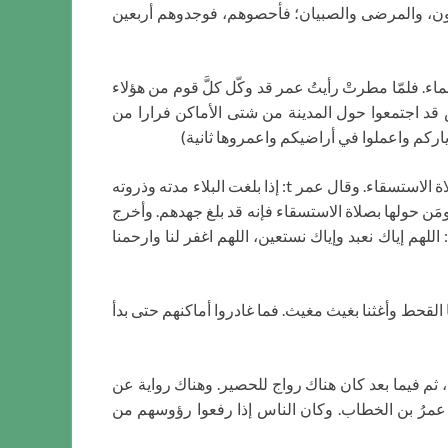
يأتون، والمرضى والصبيان؛ فأحصوهم، فوجدوهم أربعين
اء. فلمّا مطرتْ رأيتُ عمر قد وكّل كلَّ قوم من هؤلاء
لناس قد اجتمعوا حول المدينة من شتى الأماكن فرارا من
ركم واعملوا في أراضيكم واعمروها ثانية)
وورد في تاريخ الطبري عن انتهاء هذا القحط أن رجلا رأى في المنام أن النبي r يحث على الدعاء. فنادى عمر في الناس بأداء صلاة الاستسقاء. وقال عمر t: إذا بلغت البلاء مدته وذروته
. فكتب عمر t إلى أمراء الأمصار: أغيثوا أهل المدينة ومَن حولها بصلاة الاستسقاء فإنه قد بلغ جهدهم. وأخرج
لهم إياك نعبد وإياك نستعين، اللهم اغفر لنا وارحمنا
فاكشف عنا القحط وأغثنا بغيث مغيث. فما غادروا أماكنهم حتى بدأ
م فيما بعد كان هناك رواج للحصير. وهناك رواية عن
د الله بن عبد الله بن إبراهيم تبين متى بدأ الناس يصلّون على الحصير، قال: أول من ألقى الحصير في مسجد رسول اللهr عمرُ بن الخطاب. وكان الناس إذا رفعوا رؤوسهم من