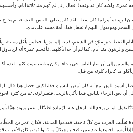
 فضعها بين أيديهم.
كان عمر بن الخطاب t أحدث في زمان الرمادة أمرا ما كان يفعله. لقد كان يصلي بالناس بالعش
 السحر وهو يقول: اللهم لا تجعل هلاك أمة محمد على يدي.
عن محمد بن 
ر أحدا يأكلهما. فأقسم عمر t أنه لن يذوق اللحم والسمن إلى أن يصبح الناس في رخاء ثانية.
ن أبيه أن سيدنا عمر t لم يذق اللحم والسمن إلى أن صار الناس في رخاء. وكان بطنه يصوت كث
لوا ما كانوا يأكلونه من قبل.
ة أني رأيت عمر t أيام القحط قد صار أسود اللون، مع أنه كان أبيض البشرة. فقلنا كيف حص
ن يعود الرخاء للناس. فبدأ يأكل بالزيت، فتغير لونه، ثم من كثرة الجوع 
ا نقول: لو لم يرفع الله المحل عام الرّمادة لظننّا أن عمر يموت همًّا بأم
ادة تحلّبت العرب من كلّ ناحية، فقدموا المدينةَ، فكان عمر بن الخط
ذا أمسوا اجتمعوا عند عمر، فيخبروه بكلّ ما كانوا فيه، وكان الأعراب ق