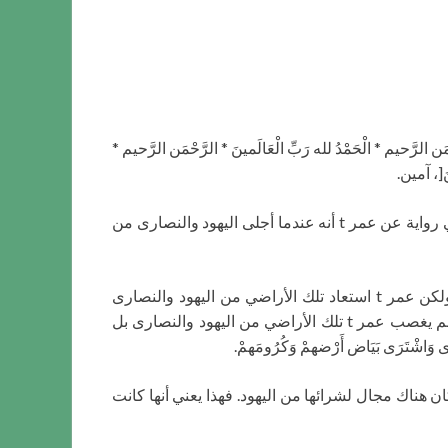
م * الْحَمْدُ لله رَبِّ الْعَالَمينَ * الرَّحْمَن الرَّحيم *
ينَ[، آمين.
في هذه الأيام يجري ذكر سيدنا عمر t وسأواصل الحديث اليوم أيضا في الموضوع نفسه. يقول سيدنا المصلح الموعود t: جاء في رواية عن عمر t أنه عندما أجلى اليهود والنصارى من
يتابع حضرته t قائلا: الأراضي في اليمن التي كانت تحت تصرف اليهود والنصارى، كانت من نوع يدفع عليها صاحبها الخراج. ولكن عمر t استعاد تلك الأراضي من اليهود والنصارى
وأجلاهم من جزيرة العرب. مع أن تلك الأراضي كانت من نوع يُفرض عليها الخراج، وكانت الحكومة تملكها من حيث المبدأ، ولم يغصب عمر t تلك الأراضي من اليهود والنصارى بل
َاشْتَرَى بَيَاض أَرْضهمْ وَكُرُومَهمْ.
ن هناك مجال لشرائها من اليهود. فهذا يعني أنها كانت