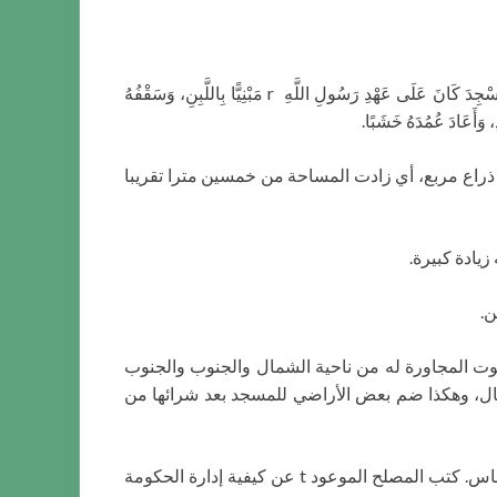
في عهد سيدنا عمر t وُسّع في المسجد النبوي في العام السابع عشر الهجري، فعن عبد الله بن عمر رضي الله عنهما أَنَّ الْمَسْجِدَ كَانَ عَلَى عَهْدِ رَسُولِ اللَّهِ r مَبْنِيًّا بِاللَّبِنِ، وَسَقْفُهُ
، وَأَعَادَ عُمُدَهُ خَشَبًا.
الزيادة صارت مساحة المسجد مئة ذراع مربع، أي زادت المساحة من خمسين مترا تقريبا
ين.
عليه في عهد رسول الله r. وعند توسيعه اضطُرّ لإلحاق البيوت المجاورة له من ناحية الشمال والجنوب والجنوب
مال، وهكذا ضم بعض الأراضي للمسجد بعد شرائها من
لقد بدأت ظاهرة الإحصاء السكاني في عهد عمر أو أنه هو من أجرى ذلك، كما أقام عمر نظام التموين من أجل توفير الغذاء للناس. كتب المصلح الموعود t عن كيفية إدارة الحكومة