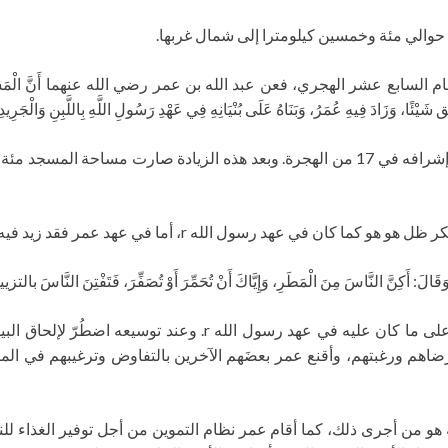
ى حوالي مئة وخمسين كيلومترا إلى شمال غربها.
َيْئًا، وَزَادَ فِيهِ عُمَرُ، وَبَنَاهُ عَلَى بُنْيَانِهِ فِي عَهْدِ رَسُولِ اللَّهِ بِاللَّبِنِ وَالْجَرِيدِ
لقد أكمل سيدنا عمر t تجديد بناء المسجد النبوي تحت إشرافه في 17 من الهجرة. وبعد هذه 
 عهد رسول الله r، أما في عهد عمر فقد زيد فيه زيادة كبيرة.
لَ: أَكِنَّ النَّاسَ مِنَ الْمَطَرِ، وَإِيَّاكَ أَنْ تُحَمِّرَ أَوْ تُصَفِّرَ، فَتَفْتِنَ النَّاسَ بالتزي
وَأنفق عمر t على بناء المسجد النبوي باقتصاد، وبناه على ما كان 
اهم ورغبتهم، وأقنع عمر بعضَهم الآخرين بالتفاوض وترغيبهم في ال