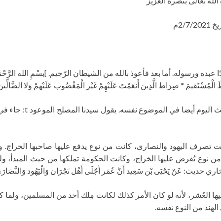
الله تعالى بنصره العزيز
ه ورسوله. أما بعد فأعوذ بالله من الشيطان الرّجيم. ]بسْمِ الله الرَّحْمَن الرَّحي
اطَ الْمُسْتَقيمَ * صِرَاط الَّذِينَ أَنعَمْتَ عَلَيْهِمْ غَيْر الْمَغْضُوب عَلَيْهمْ وَلا الضَّالِّ
ْ يَحْيَى بْن سَعِيد أَنَّ عُمَر أَجْلَى أَهْل نَجْرَان وَالْيَهُود وَالنَّصَارَى و
 العُشر، لأنه لو كان الأمر كذلك لكانت مِلك أحد من المسلمين، ولما كا
ي الهند من النوع نفسه.