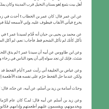
أهل بيت بثمغ )هو بستان النخيل قرب المدينة وكان يملكه عمر t، ولكنه كان قد وقفه)، فقال: إني لم آتهم منذ ثلاثة أيام، وأحسبهم مقفرين،
عن ابن عمر قال: 
يخرج فيأتي الأنقاب فيطوف عليه. وإني لأسمعه ليلةً في
تأكل كأنك لم تأكل الشحم قط. فأجاب: نعم، لم آكل السمن والزيتون منذ أيام، كما لم أ
وعن ابن طاووس ع
شئتَ، فإنك لن تجد سواه إلى أن يعود الناس في رخاء ويأك
وعن عياض بن الخليف
ولكن عندما حل القحط حرّم على نفسه هذه الأطعمة إلى أ
وحدّث أسامة بن زيد بن أسلم، عن أبيه، عن جدّه، قال: كنّ
وعن زيد بن أسلم عن أبيه قال: لمــّا كان عام الرّم
ويخدمونهم، ويقسمون عليهم أطعمتهم وإدامهم. فكانوا إ