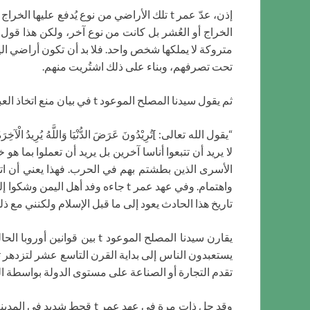
إذن، عدّ عمر t تلك الأراضي من نوع يُدفع عل
الخراج أو العُشر بل كانت من نوع آخر، ولكن هذا قول سخ
تحت تصرفهم، وبناء على ذلك اشتُريت منهم.
ثم يقول سيدنا المصلح الموعود t في بيان منع اتخاذ العبيد في الإسلام إلا أسرى الحروب:
“يقول الله تعالى: ]تُرِيْدُونَ عَرَضَ الدُّنْيَا وَاللَّهُ 
لا يريد أن تتبعوا أناسا آخرين بل يريد أن تعملوا بما 
الأسرى الذين بطشتم بهم في الحرب. فهذا يعني أن ات
تاريخ هذا الحادث يعود إلى ما قبل الإسلام ولكنني 
يستعبدون الناس إلى بداية القرن التاسع عشر لتزدهر تج
تقدم التجارة أو الصناعة على مستوى الدولة بواسطة ال
وقد حل ذات مرة في عهد عم