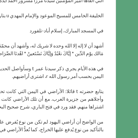
التي ألقاها أمير المؤمنين سيدنا مرزا مسرور أحمد أيده 
الخليفة الخامس للمسيح الموعود والإمام المهدي u بتاريخ 2/7/2021م
في المسجد المبارك، إسلام أباد-تلفورد
أشهد أن لا إله إلا الله وحده لا شريك له، وأشهد أن محمّدًا عبد
مَالك يوْم الدِّين * إيَّاكَ نعْبُدُ وَإيَّاكَ نَسْتَعينُ * اهْدنَا الصِّرَ
اليمن بحسب أمر رسول الله r، اشترى أراضيهم.
اشتراها منهم. فقد ورد في فتح الباري، شرح صحيح البخاري حديث: عَن
من الواضح أن أراضي اليهود لم تكن من نوع يُفرض عليها
بالتأكيد من نوع يُدفع عليها الخراج، كما تُعدُّ الأراضي ف