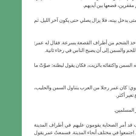
اء، ثم يخرج متى يدخل بيته، فلا يزال يصلي حتى يكون آخر الليل. ثم
يحيى بن حبان أنه قُدّم لسيدنا عمر t في أيام القحط خبز مثرّد في الشحم، فدعا إليه بدويا، فجلس يأكل معه t، ويأخذ الشحم من أطراف القصعة بسرعة. فقال له عمر:
يرا لعدم أكله السمن واكتفائه بالزيت، فكان يقول لبطنه: صوِّتْ ما
ل هذا. قال الراوي: كان عمر رجلا من العرب يتناول السمن والحليب،
تغير أكثر.
ر المسلمين.
ّاب قد أمر الصحابة يقومون عليهم في أطراف المدينة
د اجتمعوا في مختلف أنحاء المدينة. فسمعتُ عمر يقول