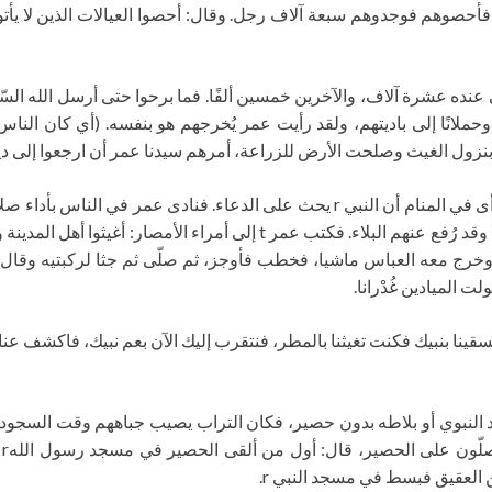
نا؛ فأحصوهم فوجدوهم سبعة آلاف رجل. وقال: أحصوا العيالات الذين لا 
عنده عشرة آلاف، والآخرين خمسين ألفًا. فما برحوا حتى أرسل الله السّم
تًا وحملانًا إلى باديتهم، ولقد رأيت عمر يُخرجهم هو بنفسه. (أي كان ا
بنزول الغيث وصلحت الأرض للزراعة، أمرهم سيدنا عمر أن ارجعوا إلى ديا
انكشف إن شاء الله تعالى، وما أُذن لقوم في الطلب إلا وقد رُفع عنهم البلاء
ج وخرج معه العباس ماشيا، فخطب فأوجز، ثم صلّى ثم جثا لركبتيه وقال: ال
 الميادين غُدْرانا.
لهم كنا إذا أمحلنا استسقينا بنبيك فكنت تغيثنا بالمطر، فنتقرب إليك الآن بعم نبيك، 
النبوي أو بلاطه بدون حصير، فكان التراب يصيب جباههم وقت السجود، ث
عب
 العقيق فبسط في مسجد النبي r.