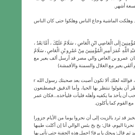
تسعة أشهر.
 وهلكت الماشية وجاع الناس وهلكوا حتى كان الناس
ِلَى الْعَاصِي ابْنِ الْعَاصِ ، سَلَامٌ عَلَيْكَ ، أَمَّا بَعْدُ ،
عَبْدِ اللَّهِ عُمَرَ أَمِيرِ الْمُؤْمِنِينَ مِنْ عَمْرِو بْنِ الْعَاصِ ، سَلَامٌ
ِنْدَكَ وَآخِرُهَا عِنْدِي. (كان عمرو بن العاص والي مصر قد أرسل ألف بعير مع
ألفَي بعير مع الغلال والسمنة والأقمشة)
قال فلما قدم أول الطعام كلم عمر بن الخطاب الزبير بن العوام فقال له: تعترض للعير فتميلها إلى أهل البادية فتقسمها بينهم، فوالله لعلك ألا تكون أصبت بعد صحبتك رسول الله r
 أن يقولوا ننتظر بها الحيا، وأما الدقيق فيصطنعون
حب أن يأخذ ما يكفيه وأهله فليأت فليأخذه…فكان عمر
مع القوم كما يأكلون.
ز قد ثرد بالزيت إلى أن نحروا يوما من الأيام جزورا
رنا اليوم، قال: بخ بخ بئس الوالي أنا إن أكلت طيبها
ثم قال: ويحك يا يرفا! احمل هذه الجفنة حتى تأتي بها