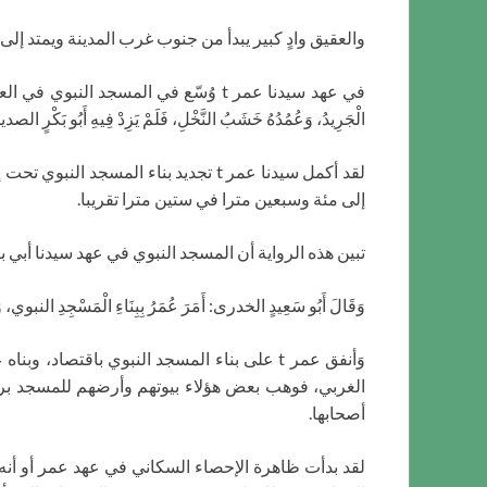
والعقيق وادٍ كبير يبدأ من جنوب غرب المدينة ويمتد إل
الْجَرِيدُ، وَعُمُدُهُ خَشَبُ النَّخْلِ، فَلَمْ يَزِدْ فِيهِ أَبُو بَكْرٍ الصدیق ش
إلى مئة وسبعين مترا في ستين مترا تقريبا.
تبين هذه الرواية أن المسجد النبوي في عهد سيدنا أبي بكر ظل هو هو كما كان في
وَقَالَ أَبُو سَعِيدٍ الخدرى: أَمَرَ عُمَرُ بِبِنَاءِ الْمَسْجِدِ النبوي، وَقَا
الغربي، فوهب بعض هؤلاء بيوتهم وأرضهم للمسجد برض
أصحابها.