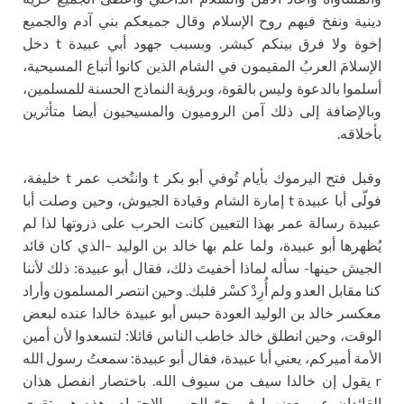
دينية ونفخ فيهم روح الإسلام وقال جميعكم بني آدم والجميع
إخوة ولا فرق بينكم كبشر. وبسبب جهود أبي عبيدة t دخل
الإسلامَ العربُ المقيمون في الشام الذين كانوا أتباع المسيحية،
أسلموا بالدعوة وليس بالقوة، وبرؤية النماذج الحسنة للمسلمين،
وبالإضافة إلى ذلك آمن الروميون والمسيحيون أيضا متأثرين
بأخلاقه.
وقبل فتح اليرموك بأيام تُوفي أبو بكر t وانتُخب عمر t خليفة،
فولّى أبا عبيدة t إمارة الشام وقيادة الجيوش، وحين وصلت أبا
عبيدة رسالة عمر بهذا التعيين كانت الحرب على ذروتها لذا لم
يُظهرها أبو عبيدة، ولما علم بها خالد بن الوليد –الذي كان قائد
الجيش حينها- سأله لماذا أخفيتَ ذلك، فقال أبو عبيدة: ذلك لأننا
كنا مقابل العدو ولم أُرِدْ كسْر قلبك. وحين انتصر المسلمون وأراد
معكسر خالد بن الوليد العودة حبس أبو عبيدة خالدا عنده لبعض
الوقت، وحين انطلق خالد خاطب الناس قائلا: لتسعدوا لأن أمين
الأمة أميركم، يعني أبا عبيدة، فقال أبو عبيدة: سمعتُ رسول الله
r يقول إن خالدا سيف من سيوف الله. باختصار انفصل هذان
القائدان عن بعضهما في جوّ الحب والاحترام، هذه هي تقوى