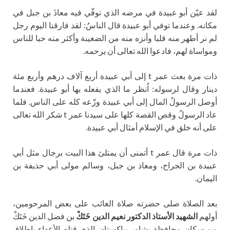
لقد عيّن أبو عبيدة في مرضه الذي توفّي فيه معاذَ بن جبل في
مكانه. وعندما توفي أبو عبيدة قال الناسُ: لقد فارقنا اليوم رجل
لم نر أطهر منه قلبا وأنزه منه من الضغينة وأكثر منه حبا للناس
ومواساة لهم، فادعوا الله تعالى أن يرحمه.
ذات مرة بعث عمر t إلى أبي عبيدة أربع آلاف درهم وأربع مئة
دينار وقال لرسوله: اُنظر ما الذي يفعله بها أبو عبيدة. فعندما
أوصل الرسولُ المال إلى أبي عبيدة وزّعه كله على الناس. فلما
عاد الرسولُ وقص القصة كلها على سيدنا عمر t شكر الله تعالى
على أنه خلق في الإسلام أمثال أبي عبيدة.
ذات مرة قال عمر t أتمنى أن يمتلئ هذا البيت برجال مثل أبي
عبيدة بن الجراح، ومعاذ بن جبل، وسالم مولى أبي حذيفة بن
اليمان.
بعد الصلاة صلى حضرته صلاة الغائب على بعض المرحومين،
أولهم
الشهيد الأستاذ الدكتور نعيم الدين خَتَكْ
بن فضل الدين خَتَكْ
من سكان محافظة بشاور بباكستان الذي قتله الأعداء بإطلاق