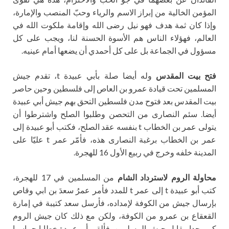
المؤمن الخالية من إبراز الاسم والرياء وحبّ المنصب والإمارة،
وإذا كان ثمة هدف فهو نيل رضى الله وإقامة ملكوت الله في
العالم، فهؤلاء الناس هم الأسوة الحسنة لنا، ويجب على كل
مسؤول في الجماعة بل على كل أحمدي أن يضعها أمام عينيه.
فتح بيت المقدس
وله أيضا صلة بأبي عبيدة t، تقدم جيش
المسلمين تحت قيادة عمرو بن العاص إلى فلسطين وحين حاصر
بيت المقدس بعد فتوح مدن فلسطين التحق بهم جيش أبي عبيدة
أيضا. سئم النصارى من التحصن وطلبوا الصلح واشترطوا أن
يتولى عمر بن الخطاب t بنفسه عقد الصلح، فكتب أبو عبيدة إلى
عمر بن الخطاب برغبة النصارى هذه، فأمّر عمر t عليّا على
المدينة خلفه وخرج في ربيع الأول 16 للهجرة.
محاولة الروم لاسترداد الشام
من المسلمين في 17 للهجرة،
كتب أبو عبيدة t إلى عمر t للمدد فأمر عمرُ سعدَ بن ابي وقاص
بإرسال جيش من الكوفة لإمداده، فأرسل سعد كتيبة في إمارة
القعقاع بن عمرو من الكوفة، ولكن مع ذلك كان جيش الروم
كبير جدا مقابل جيش المسلمين، فألقى أبو عبيدة خطابا حماسيا