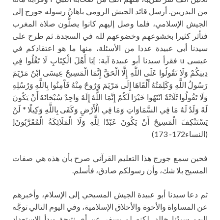
من البدريين. أرسل قائد الجيش الرومي باهانُ رسوله جورج إلى
الجيش الإسلامي، فلما وصل إليهم كانوا يصلُّون صلاة المغرب
فتأثر كثيرا بخشوعهم وخضوعهم لله في السجدة. ثم طرح على
سيدنا أبي عبيدة عددا من الأسئلة، منها ما هو اعتقادكم في
عيسى u فقرأ سيدنا أبو عبيدة آية: ]يَا أَهْلَ الْكِتَابِ لَا تَغْلُوا فِي
دِينِكُمْ وَلَا تَقُولُوا عَلَى اللَّهِ إِلَّا الْحَقَّ إِنَّمَا الْمَسِيحُ عِيسَى ابْنُ مَرْيَمَ
رَسُولُ اللَّهِ وَكَلِمَتُهُ أَلْقَاهَا إِلَى مَرْيَمَ وَرُوحٌ مِنْهُ فَآَمِنُوا بِاللَّهِ وَرُسُلِهِ
وَلَا تَقُولُوا ثَلَاثَةٌ انْتَهُوا خَيْرًا لَكُمْ إِنَّمَا اللَّهُ إِلَهٌ وَاحِدٌ سُبْحَانَهُ أَنْ يَكُونَ
لَهُ وَلَدٌ لَهُ مَا فِي السَّمَاوَاتِ وَمَا فِي الْأَرْضِ وَكَفَى بِاللَّهِ وَكِيلًا * لَنْ
يَسْتَنْكِفَ الْمَسِيحُ أَنْ يَكُونَ عَبْدًا لِلَّهِ وَلَا الْمَلَائِكَةُ الْمُقَرَّبُونَ[
(النساء172- 173)
فحين سمع جورج هذا التعليم القرآني صرح بأن هذه هي صفات
المسيح بلا شك، وأن رسولكم صادق، فأسلم.
ثم دعا سيدنا أبو عبيدة الجيش المسيحي إلى الإسلام، وأخبرهم
عن المساواة والأخوة والأخلاق الإسلامية، وفي اليوم التالي توجَّه
إليهم سيدُنا خالد، لكنه لم يسفر عن أي نتيجة وبدأ الاستعداد