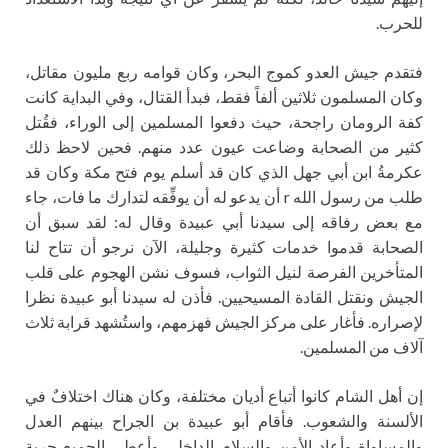
للحرب.
فتقدم جيش العدو كموج البحر، وكان قوامه ربع مليون مقاتل،
وكان المسلمون ثلاثين ألفاً فقط، فبدأ القتال، وفي البداية كانت
كفة الرومان راجحة، حيث دفعوا المسلمين إلى الوراء، فقُتل
كثير من الصحابة وضاعت عيون عدد منهم. فحين لاحظ ذلك
عكرمةُ ابن أبي جهل الذي كان قد أسلم يوم فتح مكة وكان قد
طلب من رسول الله r أن يدعو له أن يوفِّقه لتدارك ما فات، جاء
مع بعض رفاقه إلى سيدنا أبي عبيدة وقال له: لقد سبق أن
الصحابة قدموا خدمات كثيرة وجليلة، الآن نرجو أن تتاح لنا
المتأخرين الفرصة لنيل الثواب، فسوف نشن الهجوم على قلب
الجيش ونقتل القادة المسيحيين. فأذن له سيدنا أبو عبيدة نظرا
لإصراره. فأغار على مركز الجيش فهزمهم، واستُشهد قرابة ثلاث
آلاف من المسلمين.
إن أهل الشام كانوا أتباع أديان مختلفة، وكان هناك اختلافٌ في
الألسنة والشعوب. فأقام أبو عبيدة بن الجراح بينهم العدل
والمساواة وأعاد الأمن والسلام الداخلي وأعطى الجميع حرية