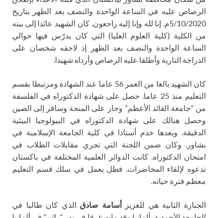
الرصاص عليه في الساعة الواحدة والنصف بعد الظهر بتاريخ
5/10/2020م. إنا لله وإنا إليه راجعون. كان الشهيد عائدا إلى بيته
من الكلية (كلية العلوم العليا) التي كان يدرّس فيها حوالي
الساعة الواحدة والنصف بعد الظهر إذ لاحقه شخصان على
الدراجة النارية وأطلقا عليه الرصاص وأرداه شهيدا.
كان الشهيد بالغا من العمر 56 عاما عند الشهادة ومرتبطا بقسم
التعليم منذ 25 عاما. حصل على شهادة الدكتوراه في الفلسفة
من “جامعة القائد الأعظم” وحاز على المنحة وسافر إلى الصين
وحصل هنالك على شهادة الدكتوراه في البيولوجيا البيئية
الدقيقة. وبعدها خدم أستاذا في كلية الجامعة الإسلامية في
بشاور. وكان ضمن اللجنة التي تجري مقابلات الطلاب في
امتحان الدكتوراه. كانت الدوائر العلمية المختلفة في باكستان
تدعوه لإلقاء المحاضرات. فظل يعمل في سلك قسم التعليم
معظم فترة حياته.
الجنازة الثانية هي للعزيز
أسامة صادق
الذي كان طالبا في
الجامعة الأحمدية بألمانيا وقد مات غرقا في نهر “رائن” في ألمانيا