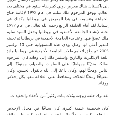
إلى باكستان. هناك معرض دولي كبير يقام سنويا في مختلف بلاد
العالم، ووفق المرحوم ملك سليم في عام 1992 لإقامة جناح
الجماعة وتنسيقه في هذا المعرض في بريطانيا وكذلك في
إسبانيا. لقد أقام الخليفة الرابع رحمه الله تعالى في عام 1997
لجنة لإنشاء الجامعة الأحمدية في بريطانيا وجعل السيد سليم
ملك عضوًا فيها. وعند بدء الجامعة الأحمدية في بريطانيا تم تعيينه
كمدير أعلى لها وظل يؤدي هذه المسؤولية حتى 13 نوفمبر
2005. ثم وفّق لتعليم طلاب الجامعة الأحمدية في بريطانيا مادة
اللغة الإنكليزية والتاريخ واستمر ذلك إلى وفاته.كان المرحوم
صالحًا متديّنًا ومواظبًا على الصلوات والصيام، ومتودّدًا إلى
الناس ومحبًّا لهم، وكان داعيًا إلى الله بالقول الحسن، وكان
مضيافًا ومحبًّا للخلافة ومحافظًا على العلاقة معها بكل إخلاص
ووفاء.
لقد ترك خلفه زوجته وثلاث بنات وكثيراً من الأحفاد والحفيدات.
كان شخصية علمية كبيرة. كان سباقًا في مجال الإخلاص
والوفاء، وكان مستعدًّا دائما لخدمة الجماعة. كان على علاقة