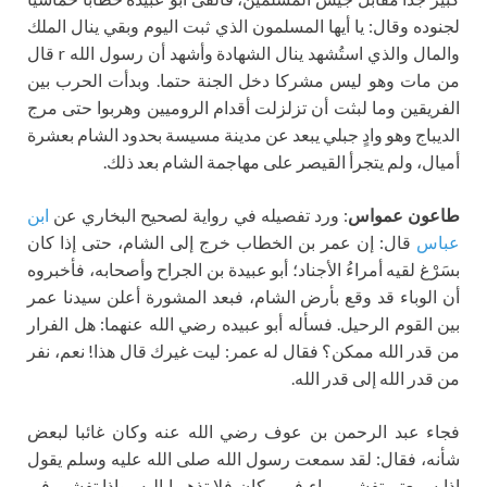
لجنوده وقال: يا أيها المسلمون الذي ثبت اليوم وبقي ينال الملك
والمال والذي استُشهد ينال الشهادة وأشهد أن رسول الله r قال
من مات وهو ليس مشركا دخل الجنة حتما. وبدأت الحرب بين
الفريقين وما لبثت أن تزلزلت أقدام الروميين وهربوا حتى مرج
الديباج وهو وادٍ جبلي يبعد عن مدينة مسيسة بحدود الشام بعشرة
أميال، ولم يتجرأ القيصر على مهاجمة الشام بعد ذلك.
طاعون عمواس
: ورد تفصيله في رواية لصحيح البخاري عن
ابن
عباس
قال: إن عمر بن الخطاب خرج إلى الشام، حتى إذا كان
بسَرْغ لقيه أمراءُ الأجناد؛ أبو عبيدة بن الجراح وأصحابه، فأخبروه
أن الوباء قد وقع بأرض الشام، فبعد المشورة أعلن سيدنا عمر
بين القوم الرحيل. فسأله أبو عبيده رضي الله عنهما: هل الفرار
من قدر الله ممكن؟ فقال له عمر: ليت غيرك قال هذا! نعم، نفر
من قدر الله إلى قدر الله.
فجاء عبد الرحمن بن عوف رضي الله عنه وكان غائبا لبعض
شأنه، فقال: لقد سمعت رسول الله صلى الله عليه وسلم يقول
إذا سمعتم تفشي وباء في مكان فلا تذهبوا إليه، وإذا تفشى في