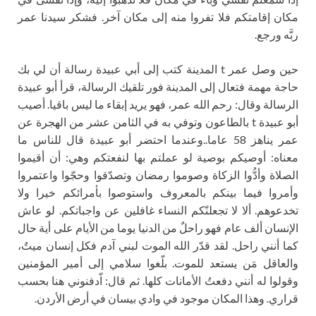
مكان إقامتكم فلا تفروا منه إلى مكان آخر. فشكر سيدنا عمر
ربَّه ورجع.
حين وصل عمر t المدينة كتب إلى أبي عبيدة رسالة أن لي بك
حاجة مهمة فتعال إلى المدينة فور تلقيك الرسالة، قرأ أبو عبيدة
الرسالة وقال: رحم الله عمر، فهو يريد إبقاء ما ليس باقيا. أصيب
أبو عبيدة t بالطاعون وتوفي به في الثامن عشر من الهجرة عن
عمر يناهز 58 عاما..وعندما احتضر أبو عبيدة قال للناس ما
معناه: أوصيكم بوصية لو عملتم بها لنفعتكم وهي: أن أقيموا
الصلاة وأدُّوا الزكاة وصوموا رمضان وتصدّقوا وحجّوا واعتمروا
وأمروا فيما بينكم بالمعروف واستوصوا بأمرائكم خيرا ولا
تخدعوهم. ألا لا تجعلنّكم النساء غافلين عن واجباتكم. لو عاش
الإنسان ألف عام فهو راحلٌ من الدنيا يوما من الأيام على أية حال
كما أنني راحل. لقد قدّر الله الموت لبني آدم فكل إنسان ميتٌ،
والعاقل مَن يستعد للموت. بلّغوا سلامي إلى أمير المؤمنين
وقولوا له أنني دفعتُ الأمانات كلها. ثم قال: اّدفنوني هنا بحسب
قراري. وهذا المكان موجود في وادي بيسان في أرض الأردن.