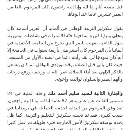
قبل بضعة أيام. إنا لله وإنا إليه راجعون. كان المرحوم بالغا من
العمر عشرين عاما عند الوفاة.
يقول سكرتير التربية الوطني في ألمانيا أن العزيز أسامة كان
يتحلى بمزايا كثيرة، بما فيها حبّه للاشتراك في نشاطات تبشيرية.
يقول الداعية صهيب ناصر الذي تخرج من الجامعة الأحمدية في
ألمانيا بأن المرحوم كان أصغر مني بأربعة سنوات في الجامعة إلا
أنه كان نموذجًا لي. لقد رأيته دائما في الصف الأول من المسجد،
حيث كان يأتي قبل الصلاة بوقت ويؤدي النوافل. ثم كان ينشغل
بالذكر الإلهي بعد أداء الصلاة، غفر الله له ورحمه ورفع درجاته
وألهم الصبر والسلوان لوالديه وإخوته.
والجنازة التالية للسيد سليم أحمد ملك
وافته المنية في 24
سبتمبر الفائت عن عمر يناهز 87 عاما. إنا لله وإنا إليه راجعون.
لقد وفق المرحوم من البداية لخدمة الجماعة في بريطانيا في
شعب كثيرة، فقد تم تعيينه سكرتيرًا للتعليم والتربية، كما ظل
يخدم بوصفه سكرتيرًا لأمور الخارجة فترة طويلة. ثم عمل كثيرا
في شعبة العلاقات الدولية. لقد رافق لجنة حقوق الإنسان مرتين