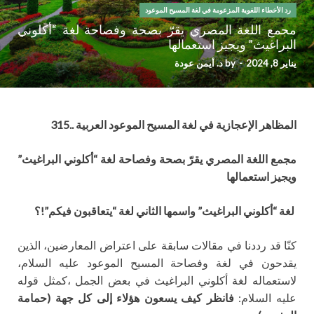
رد الأخطاء اللغوية المزعومة في لغة المسيح الموعود
مجمع اللغة المصري يقرّ بصحة وفصاحة لغة “أكلوني
البراغيث” ويجيز استعمالها
يناير 8, 2024
-
by
د. أيمن عودة
المظاهر الإعجازية في لغة المسيح الموعود العربية ..315
مجمع اللغة المصري يقرّ بصحة وفصاحة لغة “أكلوني البراغيث”
ويجيز استعمالها
لغة “أكلوني البراغيث” واسمها الثاني لغة “يتعاقبون فيكم”!؟
كنّا قد رددنا في مقالات سابقة على اعتراض المعارضين، الذين
يقدحون في لغة وفصاحة المسيح الموعود عليه السلام،
لاستعماله لغة أكلوني البراغيث في بعض الجمل ،كمثل قوله
عليه السلام:
فانظر كيف يسعون هؤلاء إلى كل جهة (حمامة