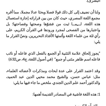
البشرى).
ولنا
أ
ن نضيف إلى كل ذلك قولا فصلا وبحثا عدلا مجملا، مما أقره
مجمع اللغة المصري
،
حيث كان من بين قراراته إجازة استعمال
هذه اللغة
،
ل
ـــِ
م
ــ
ا ثبت من فشو
ها وصحتها وفصاحتها
؛
بل
واعتبارها من الفصحى لمجرد ورودها في القرآن الكريم
،
على
رأي ثلة من علماء اللغة و
أ
ئمتها الأفذاذ النحريرين. ونص
القرار ما
يلي:
“يجوز إلحاق علامة التثنية أو الجمع بالفعل الذي فاعله أو نائب
فاعله اسم ظاهر مثنى أو جمع.” (في أصول اللغة، ج4، ص632)
وقد اعتمد القرار على عدة
ا
بحاث ومذكرات ل
عضائه العلماء
،
مثل
:
عباس حسن
،
والشيخ محمد محيي الدين عبد الحم
يد،
والدكتور
أ
حمد علم الدين الجندي
.
ملخص ما جاء فيها ما يلي:
1
: هذه اللغة فاشية في المصادر القديمة
أ
همها
:
_ القرآن الكريم :