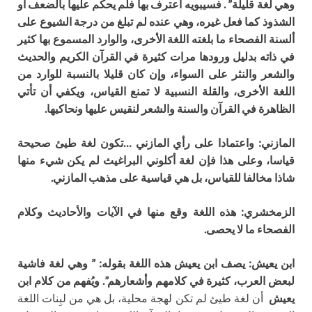
وهي لغة قليلة” . فسيبويه اعترف بها فلم يحكم عليها بالضعف أو
الشذوذ كما فعل غيره، وهي عنده لم تبلغ من درجة الشيوع على
ألسنة الفصحاء ما بلغته اللغة الأخرى، والوارد المسموع بها كثير
في ذاته بدليل ورودها مرات كثيرة في القرآن الكريم والحديث
والشعر والنثر على السواء، وإن كان قليلا بالنسبة للوارد من
اللغة الأخرى، والقلة النسبية لا تمنع القياس، ويكفي أن تأتي
الظاهرة في القرآن والسنة والشعر لنقيس عليها ونحاكيها.
المازني:
واعتمادا على رأي المازني …تكون لغة طيئ صحيحة
قياسا، وعلى هذا فإن لغة أكلوني البراغيث لم يكن شيء منها
شاذا مخالفا للقياس، بل هي قياسية على مذهب المازني.
الزمخشري:
هذه اللغة وقع منها في الآيات والأحاديث وكلام
الفصحاء ما لا يحصى.
ابن يعيش:
يصف ابن يعيش هذه اللغة بقوله: ” وهي لغة فاشية
لبعض العرب، كثيرة في كلامهم وأشعارهم”. ويُفهم من كلام ابن
يعيش
أن لغة طيئ لم تكن لهجة محلية، بل هي من لبِنات اللغة