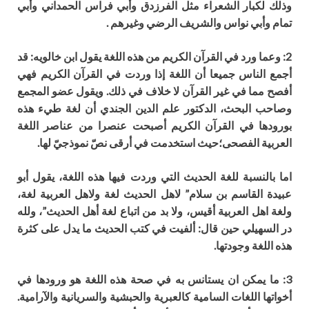
وذلك
لكبار
ال
شعراء مثل الفرزدق وأبي فراس الحمداني وأبي
تمام وأبي نواس والشريف الرضي وغيرهم .
2
: وعما ورد في القرآن الكريم من هذه اللغة يقول ابن خالويه: قد
أجمع الناس جميعا أن اللغة إذا وردت في القرآن الكريم فهي
أفصح مما في غير القرآن لا خلاف في ذلك. ويقول عضو المجمع
و
صاحب البحث
،
الدكتور علم الدين الجندي
أ
ن لغة طيء هذه
بورودها في القرآن الكريم أصبحت عن
ص
را من عناصر اللغة
العربية الفصحى؛حيث استخدمت في أرقى نص
نموذجي
لها.
ا
ما بالنسبة للغة الحديث التي وردت فيها هذه اللغة
،
يقول أبو
عبيدة القاسم بن سلام” ل
هل الحديث لغة ولاهل العربية لغة،
ولغة
ا
هل العربية أقيس، ولا بد
من اتباع لغة أهل الحديث”، ولله
در السهيلي حين قال: ألفيت في كتب الحديث ما يدل على كثرة
هذه اللغة وجودتها.
3
: ما يمكن
ا
ن يست
ا
نس به في صحة هذه اللغة هو ورودها في
أخواتها اللغات السامية كالعبرية والحبشية والسريانية والآرامية
.