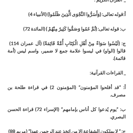
أ:قوله تعالى:
{وَأَسَرُّوا النَّجْوَى الَّذِينَ ظَلَمُوا} (الأنبياء 4)
ب: قوله تعالى:
{ثُمَّ عَمُوا وَصَمُّوا كَثِيرٌ مِنْهُمْ } (المائدة 72)
ج: {لَيْسُوا سَوَاءً مِنْ أَهْلِ الْكِتَابِ أُمَّةٌ قَائِمَةٌ} (آل عمران 114)
قالوا (الواو) في ليسوا علامة جمع
لا ضمير، واسم ليس (أمة
قائمة)
.
_ القراءات القرآنية:
أ: “قد أفلحوا المؤمنون” (المؤمنون 2) في قراءة طلحة بن
مصرف.
ب: “يوم يُدعوا كل أناس بإمامهم” (الإسراء 72) قراءة الحسن
البصري.
ج: ” لا يملكون الشفاعة إلا من اتخذ عند الرحمن عهدا” (مريم 88)