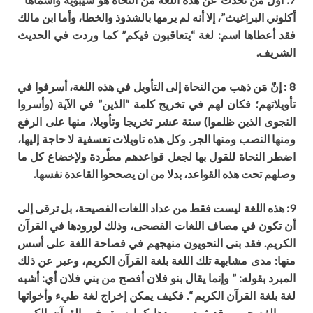
أك
لوني البراغيث”
،
إلا
أ
نه لم يرمها بالشذوذ والخط
ا، وأما ابن مالك
فقد أعطاها اسم: لغة “يتعاقبون فيكم” كما وردت في الحديث
الشريف.
8 : إنّ مَن ذهب من النحاة إلى التأويل في هذه اللغة، أسرفوا في
تأويلاتهم؛ فكان لهم في تخريج كلمة “الذين” في الآية (وأسروا
النجوى الذين ظلموا) ستة عشر تخريجا وتأويلا، منها على الرفع
ومنها النصب ومنها الجر. وكل هذه تاويلات تعسفية لا حاجة إليها،
اضطر النحاة للقول بها لجعل قواعدهم مطّردة ولإخضاع كل ما
وصلهم تحت هذه القواعد، بدلا من ان يصححوا القاعدة نفسها.
9: هذه اللغة ليست فقط من عداد اللغات الفصيحة، بل ترقى إلى
أن تكون في مصاف اللغات الفصحى، وذلك لورودها في القرآن
الكريم. فقد بنى النحويون منهجهم في فصاحة اللغة على أسس
منها: مدى مشابهة تلك اللغة بلغة القرآن الكريم، وعبر عن ذلك
المبرد بقوله: ” وإنما يقال بنو فلان أفصح من بني فلان أي: أشبه
لغة بلغة القرآن الكريم “. فكيف يمكن إخراج لغة طيء وأخواتها
من الفصحى، وقد ثبت ورودها كما سبق في القرآن الكريم