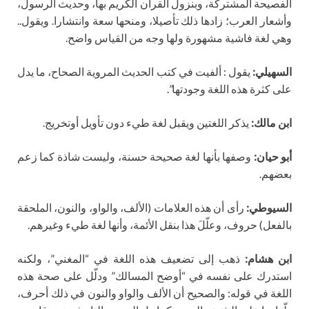
الفصيحة المشتركة، وبنزول القرآن الكريم بها، وحديث الرسول،
وأشعار العرب؛ زادها ذلك تأصيلا، ومنحها سعة وانتشارا. ويقول..
وهي لغة فاشية مشهورة ولها وجه من القياس واضح.
السهيلي:
يقول : ألفيت في كتب الحديث المروية الصحاح، ما يدل
على كثرة هذه اللغة وجودتها”.
ابن مالك:
يذكر اللغتين ويقبل لغة طيء دون تأويل أوتخريج.
أبو حيان:
وصفها بأنها لغة صحيحة حسنة، وليست شاذة كما زعم
بعضهم.
السيوطي:
رأى أن هذه العلامات (الألف، والواو، والنون، الملحقة
بالفعل) حروف، وعلّلَ هذا بنقل الأئمة، وأنها لغة طيء وغيرهم.
ابن هشام:
ذهب إلى تضعيف هذه اللغة في “المغني”، ولكنه
استدرك على نفسه في “أوضح المسالك” ودلّل على صحة هذه
اللغة في قوله: والصحيح أن الألف والواو والنون في ذلك أحرف،