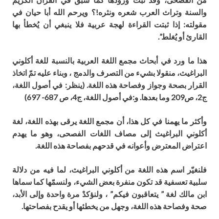
والسنة وتراث العرب شعره ونثره!؟ ويرحم الله أبا حيان في
مقولته: إذا ثبتت القراءة لهجة عربية فلا ينبغي أن يُخطأ بها
القارئ أو يُغلط”.
هذا ما ورد في أبحاث مجمع اللغة العربية بالنسبة للغة أكلوني
البراغيث، منقولا بشيء من التصرف والدمج ، وبناء عليه تمّ اتخاذ
القرار بصحة وجواز وفصاحة هذه اللغة. (ينظر: في أصول اللغة،
ج2، ص209 وما بعدها. و:في أصول اللغة، ج4، ص 687- 697)
وأكثر ما يهمنا في كل هذا، أن مجمع اللغة يرقى بهذه اللغة، لغة
أكلوني البراغيث إلى مصاف اللغات الفصحى، وهو ما يهدم
اعتراض المعترض وأعوانه في قدحهم بفصاحة هذه اللغة.
فلنغيّر اسم هذه اللغة من أكلوني البراغيث، لما فيه من دلالة
سلبية تعسفية قد تكون منفرة بعض الشيء، ولنسمّها كما سماها
ابن مالك لغة ” يتعاقبون فيكم” ، ولنؤكدْ مرة واحدة وإلى الأبد،
صحة وفصاحة هذه اللغة، وجهل من يخطئها أو يقدح بفصاحتها.