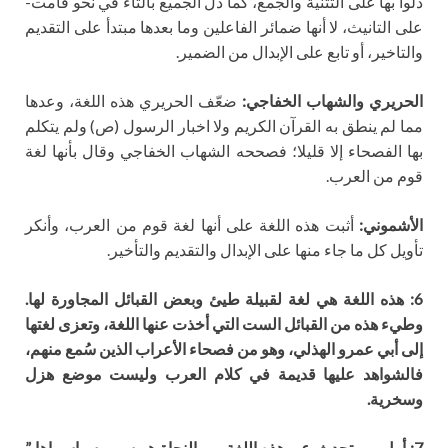
دلّوا بها على التثنية والجمع، كما دل الجميع بالتاء في نحو قامت-
على التانيث، لا أنها ضمائر الفاعلين وما بعدها مبتدأ على التقديم
والتاخير، أو تابع على الإبدال من الضمير.
الحريري والشهاب الخفاجي:
ضعّف الحريري هذه اللغة، وعدها
مما لم ينطق به القرآن الكريم ولا اخبار الرسول (ص) ولم يتكلم
بها الفصحاء إلا قليلا؛ فصححه الشهاب الخفاجي وقال بأنها لغة
قوم من العرب.
الأشموني:
أثبت هذه اللغة على أنها لغة قوم من العرب، وأنكر
تأويل كل ما جاء منها على الإبدال والتقديم والتأخير.
6
: هذه اللغة هي لغة لقبيلة طيئ وبعض القبائل المجاورة لها
.
وطيء هذه من القبائل الست التي أخذت عنها اللغة، وتعزى لغتها
إلى أبي عمرو الهذلي، وهو من فصحاء الأعراب الذين سُمع منهم،
فالشواهد عليها قديمة في كلام العرب وليست موضع هزل
وسخرية.
7
:
أ
ول من تحدث عن هذه اللغة من النحاة هو سيبويه و
ا
سماها ”