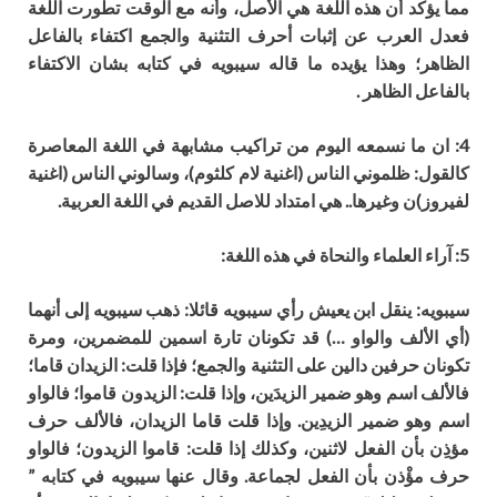
مما يؤكد
أ
ن هذه اللغة هي الأصل، وأنه مع الوقت تطورت اللغة
فعدل العرب عن إثبات أحر
ف
التثنية والجمع اكتفاء بالفاعل
الظاهر
؛
وهذا يؤيده ما قاله سيبويه في كتابه بش
ا
ن الاكتفاء
بالفاعل الظاهر .
4
: ان ما نسمعه اليوم من تراكيب مشابهة في اللغة المعاصرة
كالقول: ظلموني الناس (
ا
غنية لام كلثوم)
، وسالوني الناس (اغنية
لفيروز)ن وغيرها..
هي امتداد للاصل القديم في اللغة العربية.
5: آراء العلماء والنحاة في هذه اللغة:
سيبويه:
ينقل ابن يعيش رأي سيبويه قائلا: ذهب سيبويه إلى أنهما
(أي الألف والواو …) قد تكونان تارة اسمين للمضمرين، ومرة
تكونان حرفين دالين على التثنية والجمع؛ فإذا قلت: الزيدان قاما؛
فالألف اسم وهو ضمير الزيدَين، وإذا قلت: الزيدون قاموا؛ فالواو
اسم وهو ضمير الزيدِين. وإذا قلت قاما الزيدان، فالألف حرف
مؤذِن بأن الفعل لاثنين، وكذلك إذا قلت: قاموا الزيدون؛ فالواو
حرف مؤْذن بأن الفعل لجماعة. وقال عنها سيبويه في كتابه ”