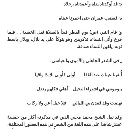
د: قد
أ
وكدتاه يداه و
أ
عمدتاه رجلاه
ه: فغضب عمران حتى احمرتا عيناه
و: قام النبي (ص) يوم الفطر فبد
أ
بالصلاة قبل الخطبة …. فلما
فرغ وأتى النساء
،
تذكرهن وهو يتوك
أ
على يد بلال، وبلال باسط
ثوبه، يلقين النساء صدقة.
_ في الشعر الجاهلي والأموي والعباسي :
أُلفيتا عيناك عند القفا أولى فأولى لك ذا واقيا
يلومونني في اشتراء النخيل أهلي فكلهم يعذل
نهضت وقد قعدن بي الليالي فلا خيل أعن ولا ركاب
وقد نقل الشيخ محمد محيي الدين في مذكرته أكثر من خمسةَ
عشرَ شاهدا على هذه اللغة من الشعر في هذه العصور المختلفة
،