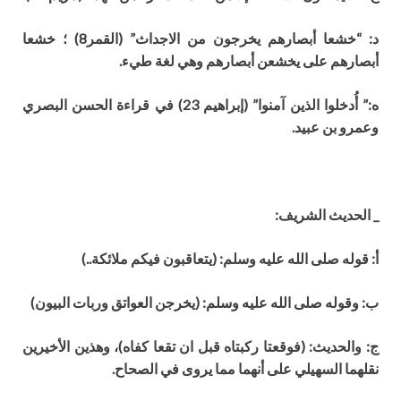
د: “خشعا أبصارهم يخرجون من ال
جداث” (القمر8) ؛ خشعا
أبصارهم على يخشعن أبصارهم وهي لغة طيء.
ه:” أ
دخلوا الذين آمنوا” (إبراهيم 23) في قراءة الحسن البصري
وعمرو بن عبيد.
_ الحديث الشريف:
أ: قوله صلى الله عليه وسلم: (يتعاقبون فيكم ملائكة..)
ب: وقوله صلى الله
عل
يه وسلم: (يخرجن العواتق وربات البيون)
ج: والحديث: (فوقعتا ركبتاه قبل
ا
ن تقعا كفاه)، وهذين ال
خيرين
نقلهما السهيلي على
أ
نهما مما يروى في الصحاح.