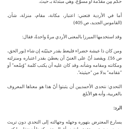
حكم مِن مقدّمة أو مسوّغ، وهي مبتدئة بـ حيث.
أما في الأردية فتعني: اعتبار، مكانة، مقام، منزلة، شأن.
(القاموس الجديد، ص 405)
وقد استخدمها الميرزا بالمعنى الأردي مرةً واحدةً، فقال:
ومن كان ذا عيشة خضراء فليعط بقدر حيثيّته إن شاء (نور الحق،
ص 16). ويقصد أنّ على الغنيّ أن يعطيَ بقدر اعتباره ومنزلته
ومكانته ومقامه وشأنه. وقد كان عليه أن يكتب كلمة “وُسْعه” أو
“مَقامه” بدلا من “حيثيته”.
التحدي: نتحدى الأحمديين أن يثبتوا أنّ هذا هو معناها المعروف
بالعربية، وأنه هو الأبلغ.
الرد:
يسارع المعترض بتهوره وجهله وجهالته إلى التحدي دون تريث
ودون بحث بترو وتؤدة. ولنقض أقواله هذه يكفينا أن ننقل ما كتبه