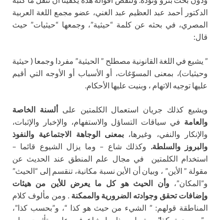
الدكتور أحمد عبد العظيم عبد الغني، عضو مجمع اللغة العربية
المصري، في بحثه عن كلمة “حيثية”، وجمعها “حيثيات” حيث
قال:
” يشيع في اللغة القانونية مصطلح ” الحيثية” مفردا وجمعا ( حيثية
وحيثيات)، بمعنى المسوّغات، أو الأسباب أو الأوجه التي أقيم
عليها توجيه الاتهام ، وبنيت عليها الأحكام.
ويشيع كذلك جريان استعمال الكلمتين على
ألسنة الخاصة
والعامة
في سياقات التساؤل والاستفهام، والإخبار والإثبات،
والإنكار والنفي، وغيرها،
بمعنى الوجاهة الاجتماعية والنفوذ
والبروز والسلطة.
وكذلك شاع – وما يزال الشيوع قائما –
استخدام الكلمتين في مجال علم المنطق عند الحديث عن
مقولة ” الأين” ، وبيان أن الأين نسبة مكانية، تنقسم إلى “الحيث”
و”المكان”،
وأن الحيث هو كل ما يعرض للأين من هيئات
وإضافات تحقق وجوادته الضرورية والممكنة
. ومن مألوف كلام
المناطقة قولهم: ” الشيء من حيث هو كذا “، و”بحسب كذا”،
و”من جهة كذا”. ويتصل بهذا ما شاع في علوم تأثرت بعلم