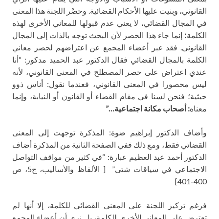
القانوني، وبنيت عليها الأحكام القضائية. وحصْر اللجنة هذا المعنى
في المجال القضائي، لا يعني عدم قبولها للمعاني الأخرى لهذه
الكلمة؛ إنما جاء هذا الحصر لأن البحث توجه بالذات إلى المجال
القانوني. فقد عبر أعضاء المجمع عن اعتراضهم لحصر معاني
الكلمة بالمجال القضائي فقال الدكتور عبد الحميد مدكور: “أنا
عندي اعتراض على حصر المصطلح في المعنى القانوني، لأنه
ليس محصورا في المعنى القانوني، فعندما نقول: أناس ذوو
حيثية؛ فنحن لسنا في مقام القضاء أو القانون أو النيابة، وإنما
معناه
: أصحاب مكانة اجتماعية…”
وأضاف الدكتور إبراهيم ضوة: المذكرة توجهت إلى المعنى
القضائي فقط، ومع ذلك ففي الصفحة الثانية من المذكرة أضاف
الدكتور أحمد عبد العظيم عبارة: “في كثير من مواقف التواصل
الاجتماعي في سياقات شتى” [ الألفاظ والأساليب، ج5، ص
400-401]
فرغم تركيز اللجنة على المعنى القضائي للكلمة، إلا أنها لم
تعترض على المعاني الأخرى للكلمة، بل نرى أن أعضاء المجمع