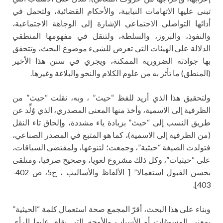
تبنى عليها الاتهامات النيابية، والأحكام القضائية، ولتحمل في
أدائها التواصلي الاجتماعي الإشارة إلى الوجاهة الاجتماعية،
والنفوذ، والبروز، والسلطة، ولتنقل في مفهومها المنطقي
الدلالة على الهيئات التي تعرض للشيء موضوع البحث، وتتحقق
بها جوادته الضرورية الممكنة، ويجري في سنن هذا الأخير
(المنطق) ما تأثر به من علوم الكلام والنحو والبلاغة وغيرها.
ولتحقيق هذا الذي أريد للفظ “حيث” ، وبه، نقلت “حيث” من
الظرفية إلى الاسمية، وأخذ منها المعنى المصدري، الذي وُلِّد عن
طريق النسب إلى “حيث” بزيادة ياء مشددة، وإلحاق تاء النقل
(من الظرفية إلى الاسمية)، كما هو المتبع في المصدر الصناعي،
فتولدت الصيغة “حيثية”، وجمعت؛ لتنوعها، ولمقتضى السياقات،
على “حيثيات”، وكل ذلك مشروع لغويا، وصحيح صرفيا، ومتلقى
بحسن القبول استعمالا” [ الألفاظ والأساليب ، ج5، ص 402-
403].
وبناء على هذا البحث، أقرّ المجمع صحة استعمال كلمة “الحيثية”
بمعنى المسوغات أو الأسباب والأوجه التي يقام عليها الرأي