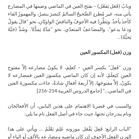
وبابُ (فَعَل يَفعُل) – بفتح العين في الماضي وضمها في المضارع
يأتي منه، غير مُطردٍ الصَّحيحُ السالمُ كنصرَ ينصرُ، والمهموزُ الفاء
كأخذَ يأخذُ. ويَطَّرِدُ فيه الأجوفُ والناقصُ الواويّانِ، نحو “قالَ يقولُ
ودعا يدعو”، والمضاعفُ المتعدّي، نحو “مَدَّهُ يَمدُّهُ”. وشَذَّ (حَبَّهُ
يَحبُّهُ) . .
وزن (فعل) المكسور العين
وزن “فَعِلَ” بكسر العينِ – كعلِمَ، لا يكونُ مضارعه إلاّ مفتوح
العينِ كيَعلَمُ، لأنه إن كان الماضي مكسورَ العين فمضارعه لا
يكونُ، إلاَّ مفتوحَها، إلاّ أربعةَ أفعالٍ شاذةٌ، جاءَت مكسورةَ العين
في الماضي…” [جامع الدروس العربية 214-216]
والسبب في قصرنا الاهتمام على هذين البابين، أن الأفعالخان
ونام يندرجان تحتها. حيث جاء في أصل الفعل نام ما يلي:
“الباب الرابع: فَعِلَ يَفْعَل موزونه عَلِمَ يَعْلَمُ … ويأتي على هذا
الوزن الفعل الأجوف إن كان ماضيه ومضارعه بالألف أو الياء أو