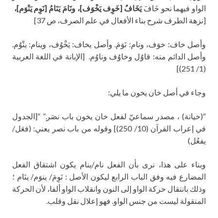
الواو فيهما نحو خَافَ
يَخَافُ [خَوِف يَخْوَف]، ونَامَ يَنَامُ [نَوِم يَنْوَم]،
[نزهة الطرف شرح بناء الأفعال في علم الصرف، ص 37]
وأصل خاف: خوَف، ونام: نَوَمَ. وأصل يخاف: يَخْوُف، وينام: ينْوُم.
وأصل الدائم منه: قاوُل وخاوُف وناوُم. [الإبانة في اللغة العربية
(1/ 251)]
وجاء في أصل خان يخون ما يلي:
“(خيانة) ، مصدر سماعيّ لفعل خان يخون باب نصَر.” “[الجدول
في إعراب القرآن (10/ 250)] وقوله من باب نصر يعني: (فعَل/
يفعُل)
وبناء على هذا، نرى بأن الفعل نام/ينام يكون اشتقاق الفعل
المضارع فيه وفق الباب الرابع ليكون الأصل : نَوِمَ/ ينوَم/ ينَام ؛
وذلك بانتقال حركة الواو إلى النون وانقلاب الواو ألفا، لأن الحركة
المنقولة ليست من جنس الواو. فهو إعلال نقل وقلب.