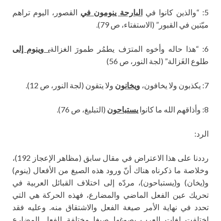
5: “والذين كانوا في
البارحة ينومون في
القصور، اليوم تراهم
ميّتين في القبور” (الاستفتاء، ص 79).
6: “هذا حاله وأخوه المترَف يطمُر طمورَ الغزالة
، وينوم إلى
طلوع الغَزالة” (لجة النور، ص 56)
7: يكذبون ولا يخافون،
ويخانون
ولا يتقون (لجة النور، ص 12).
8: وأذاقهم الله ما كانوا
ي
ستباحون
(التبليغ، ص 76).
الرد:
رددنا على هذا الاعتراض في مقال سابق (مظاهر الإعجاز 192)،
وخلاصة ما ذكرناه هناك أنّ ورود هذه الصيغ من الأفعال (ينوم)
و(يخان) و(يستباحون)، مردّه إلى اختلاف القبائل العربية في
تحريك عين الفعل الماضي والمضارع، فهذه الحركة هي التي
تحدد في نهاية الأمر صيغة الفعل والاشتقاق منه. وعليه فقد
اختلفت لغات العرب بصوغها صيغا مختلفة للفعل المضارع