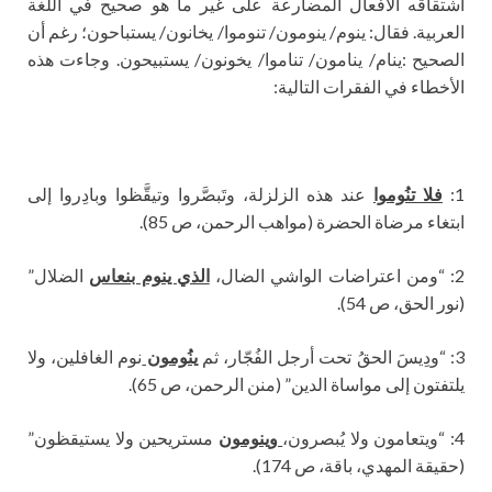
اشتقاقه الأفعال المضارعة على غير ما هو صحيح في اللغة
العربية. فقال: ينوم/ ينومون/ تنوموا/ يخانون/ يستباحون؛ رغم أن
الصحيح :ينام/ ينامون/ تناموا/ يخونون/ يستبيحون. وجاءت هذه
الأخطاء في الفقرات التالية:
1:
فلا تنُوموا
عند هذه الزلزلة، وتَبصَّروا وتيقَّظوا وبادِروا إلى
ابتغاء مرضاة الحضرة (مواهب الرحمن، ص 85).
2: “ومن اعتراضات الواشي الضال،
الذي ينوم بنعاس
الضلال”
(نور الحق، ص 54).
3: “ودِيسَ الحقُ تحت أرجل الفُجّار، ثم
ينُومون
نوم الغافلين، ولا
يلتفتون إلى مواساة الدين” (منن الرحمن، ص 65).
4: “ويتعامون ولا يُبصرون،
وينومون
مستريحين ولا يستيقظون”
(حقيقة المهدي، باقة، ص 174).