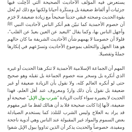
يستعرض فيه المؤلف الأحاديث الصحيحة التي أُدْخِلَت فيها
جزئيات أو ألفاظ ضعيفة بل ومنكَرة أحيانا ولكنها مع ذلك لم تُخل
بقوة الحديث وصحته فبقي حديثاً صحيحاً مع زيادة ضعيفة. لا جَرَم
أن خصوم الأحمدية كما تبيّن هم أنكر الناس لأحاديث النبي ﷺ
وأجهل الناس بها، وكما يقال “البعيد عن العين بعيدٌ عن القلب”،
فلولا أن خصومنا لا يهمهم شأن الأحاديث الشريفة ما كان حالهم
هو هذا الجهل والتخلف بموضوع الأحاديث وتسرّعهم في إنكارها
جملةً وتفصيلا.
المهم أن الجماعة الإسلامية الأحمدية لا تنكر هذا الحديث أو غيره
الذي أنكره بل وسخر منه خصوم الجماعة بل تقبله وهو صحيح
حتى لو أنكره العالم كله، ولا نقول بأن الزيادة ضعيفة أو غير
ضعيفة بل نقول بأن ذلك واردٌ ومعروف عند أهل العلم، فهذا
الحديث لا يضيره سواء كانت الزيادة “
شرب بول الإبل
” صحيحة أو
ضعيفة، لأنها إذا كانت صحيحة فلا بد أن هنالك لفظ ما غير مفهوم
قد يراد به العلاج وليس الشرب للتلذذ كما يستخدم الصيادلة
بعض السموم والمواد غير المقبولة عند الناس وهي أدوية ناجحة
ومفيدة، خصوصاً والحديث يذكر أن الذين تداووا ببول الإبل شفوا