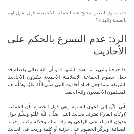
حديث بول البعير صحيح عند الجماعة الاحمدية، فهل نقول لهم
بالصحة والهناء ؟
الرد: عدم التسرع بالحكم على
الأحاديث
إذا خرجنا بشيء من هذه الشبهة فهو أن الله تعالى بفضله قد
جعل خصوم الجماعة الإسلامية الأحمدية ينكرون الأحاديث
الشريفة بينما جعل حُماة أحاديث النبي صَلَّى اللَّهُ عَلَيْهِ وَسَلَّمَ هم
المسلمون الأحمديون ولله الحمد.
نأتي الآن إلى فحوى الشبهة وهي قول الخصوم بأن الجماعة
((وكأنه العار)) تعترف بحديث النبي صَلَّى اللَّهُ عَلَيْهِ وَسَلَّمَ حول
عدوان الغرباء على الراعي وسرقة ماله وحلاله وقتله وخيانة
الضيافة، ويركّز الخصوم على جزئية أو كلمة وردت في الحديث