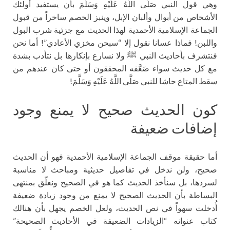
وهي قول النبي صَلَّى اللَّهُ عَلَيْهِ وَسَلَّمَ بأن يستفيد أولئك
الأشخاص من أبوال وألبان الإبل، وينبز الخصم ساخراً من قبول
الجماعة الإسلامية الأحمدية لهذا الحديث مع جزئية شرب البول
واللبن! فماذا عسانا نقول إلا “سبحن مخزي الأعادي”! أما نحن
فنتشرف بأحاديث النبي ﷺ ولا نسارع بإنكارها بل نتأدب بشدة
مع كل حديث سواء ضَعَّفه المحققون أو حتى كان عندهم من
سقط المتاع حاشا للنبي صَلَّى اللَّهُ عَلَيْهِ وَسَلَّمَ!
كون الحديث صحيح لا يمنع وجود
إضافات ضعيفة
أما حقيقة موقف الجماعة الإسلامية الأحمدية فهو أن الحديث
صحيح، ولن ندخل في تفاصيل حديثية ومباحث لا مناسبة
لسردها، بل سنأخذ الحديث كما هو في الصحيح ونعلّق بمنتهى
البساطة بأن الحديث الصحيح لا يمنع من وجود زيادة ضعيفة
أُدخلت سهواً في نص الحديث، ولعل الخصم يجهل بأن هنالك
كتاب عنوانه “الزيادات الضعيفة في الأحاديث الصحيحة”