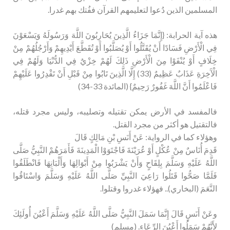
المسلمين الذين دُعوا لتعليمهم القرآن ففُتك بهم غدرا.
هذه آية الحرابة: {إِنَّمَا جَزَاءُ الَّذِينَ يُحَارِبُونَ اللَّهَ وَرَسُولَهُ وَيَسْعَوْنَ
فِي الْأَرْضِ فَسَادًا أَنْ يُقَتَّلُوا أَوْ يُصَلَّبُوا أَوْ تُقَطَّعَ أَيْدِيهِمْ وَأَرْجُلُهُمْ مِنْ
خِلَافٍ أَوْ يُنْفَوْا مِنَ الْأَرْضِ ذَلِكَ لَهُمْ خِزْيٌ فِي الدُّنْيَا وَلَهُمْ فِي
الْآَخِرَةِ عَذَابٌ عَظِيمٌ (33) إِلَّا الَّذِينَ تَابُوا مِنْ قَبْلِ أَنْ تَقْدِرُوا عَلَيْهِمْ
فَاعْلَمُوا أَنَّ اللَّهَ غَفُورٌ رَحِيمٌ} (المائدة 33-34)
فالمفسد في الأرض يمكن تقتيله وتصليبه، وليس مجرد قتله،
فالتقتيل هو أكثر من مجرد القتل.
وهؤلاء كما في الرواية: عَنْ أَنَسِ بْنِ مَالِكٍ قَالَ
قَدِمَ أُنَاسٌ مِنْ عُكْلٍ أَوْ عُرَيْنَةَ فَاجْتَوَوْا الْمَدِينَةَ فَأَمَرَهُمْ النَّبِيُّ صَلَّى
اللَّهُ عَلَيْهِ وَسَلَّمَ بِلِقَاحٍ وَأَنْ يَشْرَبُوا مِنْ أَبْوَالِهَا وَأَلْبَانِهَا فَانْطَلَقُوا
فَلَمَّا صَحُّوا قَتَلُوا رَاعِيَ النَّبِيِّ صَلَّى اللَّهُ عَلَيْهِ وَسَلَّمَ وَاسْتَاقُوا
النَّعَمَ (البخاري).. فهؤلاء غدروا وقتلوا.
وعَنْ أَنَسٍ قَالَ إِنَّمَا سَمَلَ النَّبِيُّ صَلَّى اللَّهُ عَلَيْهِ وَسَلَّمَ أَعْيُنَ أُولَئِكَ
لِأَنَّهُمْ سَمَلُوا أَعْيُنَ الرِّعَاءِ. (مسلم)