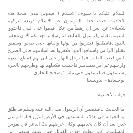
السلام عليكم يا سيوف الاسلام ! افيدوني مدى صحة هذه
الاحاديث حيث جعله المرتدون عن الاسلام ذريعة لتركهم
للاسلام: عن انس ان رهطاً من عكل قدموا على النبي فاجتووا
المدينه ,فقالوا يا رسول الله ابعد لنا رسلا ما اجد لكم الا ان تلحقوا
بالذود ,فانطلقوا فشربوا من بولها والبانها حيى صحوا وسمنوا
فقتلوا الراعي واستاقوا الذود فكفروا بعد اسلامهم فاتى الصريخ
النبي فبعث الطلب فما ترحل النهار حتى اتى بهم فقطع ايديهم
وارجلهم ثم امر بمسامير فاحميت فكحلهم بها وطرحهم بالحره
يستسقون فما يسقون حتى ماتوا ” ,صحيح البخاري …
ابو سعادة – اندونيسيا
جواب الأحمدية:
أما الحديث … فيتضمن أن الرسول صلى الله عليه وسلم قد طبّق
آية الحرابة في هؤلاء المفسدين في الأرض الذين قتلوا الراعي
غدرا بعد أن كان يخدمهم. وكان غرضهم بثّ الذعر في نفوس
المسلمين، كما فعلت إحدى القبائل حين قتلت سبعين من