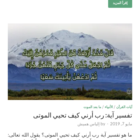
إقرأ المزيد
آيات القرآن
/
الأنبياء
/
ما بعد الموت
تفسير آية: رب أرني كيف تحيي الموتى
مايو 7, 2019
-
by
إلياس هميش
ما هو تفسير آية رب أرني كيف تحيي الموتى؟ يقول الله تعالى: