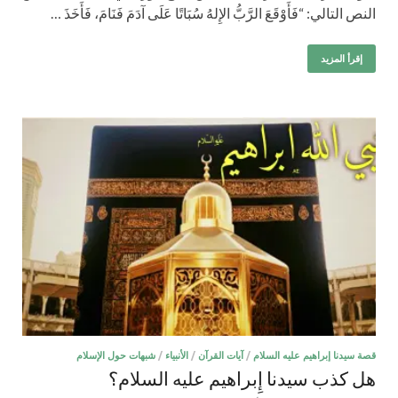
النص التالي: “فَأَوْقَعَ الرَّبُّ الإِلهُ سُبَاتًا عَلَى آدَمَ فَنَامَ، فَأَخَذَ …
إقرأ المزيد
قصة سيدنا إبراهيم عليه السلام
/
آيات القرآن
/
الأنبياء
/
شبهات حول الإسلام
هل كذب سيدنا إِبراهيم عليه السلام؟