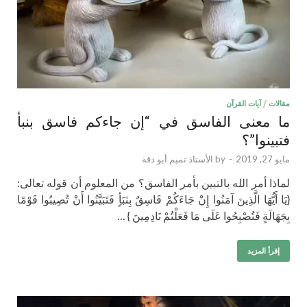
مقالات
/
آيات القرآن
ما معنى الفاسق في “إن جاءكم فاسق بنبأ
فتبينوا”؟
مايو 27, 2019
-
by
الأستاذ تميم أبو دقة
لماذا أمر الله بالتبين بأمر الفاسق؟ من المعلوم أن قوله تعالى:
{يَا أَيُّهَا الَّذِينَ آمَنُوا إِنْ جَاءَكُمْ فَاسِقٌ بِنَبَأٍ فَتَبَيَّنُوا أَنْ تُصِيبُوا قَوْمًا
بِجَهَالَةٍ فَتُصْبِحُوا عَلَى مَا فَعَلْتُمْ نَادِمِينَ } …
إقرأ المزيد