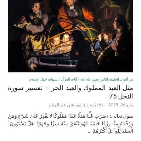
من أقوال الخليفة الثاني رضي الله عنه
/
آيات القرآن
/
شبهات حول الإسلام
مثل العبد المملوك والعبد الحر – تفسير سورة
النحل 75
مايو 26, 2019
-
by
الأستاذ فراس علي عبد الواحد
يقول تعالى: ﴿ضَرَبَ اللَّهُ مَثَلًا عَبْدًا مَمْلُوكًا لَا يَقْدِرُ عَلَىٰ شَيْءٍ وَمَنْ
رَزَقْنَاهُ مِنَّا رِزْقًا حَسَنًا فَهُوَ يُنْفِقُ مِنْهُ سِرًّا وَجَهْرًا ۖ هَلْ يَسْتَوُونَ ۚ
الْحَمْدُ لِلَّهِ ۚ بَلْ أَكْثَرُهُمْ …