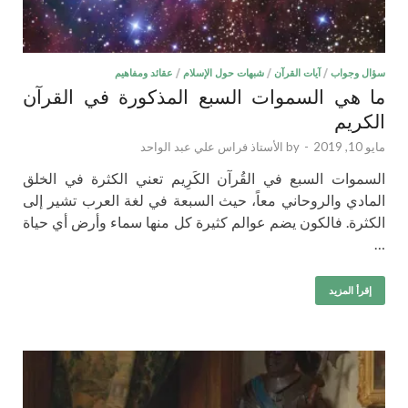
سؤال وجواب
/
آيات القرآن
/
شبهات حول الإسلام
/
عقائد ومفاهيم
ما هي السموات السبع المذكورة في القرآن
الكريم
مايو 10, 2019
-
by
الأستاذ فراس علي عبد الواحد
السموات السبع في القُرآن الكَرِيم تعني الكثرة في الخلق
المادي والروحاني معاً، حيث السبعة في لغة العرب تشير إلى
الكثرة. فالكون يضم عوالم كثيرة كل منها سماء وأرض أي حياة
…
إقرأ المزيد