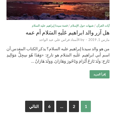
آيات القرآن
/
شبهات حول الإسلام
/
قصة سيدنا إبراهيم عليه السلام
هل آزر والد ابراهيم عَلَيهِ السَلام أم عمه
مارس 1, 2019
-
by
الأستاذ فراس علي عبد الواحد
من هو والد سيدنا إبراهيم عليه السلام؟ يذكر الكتاب المقدس أن
اسم أبي ابراهيم عَلَيهِ السَلام هو تارح: «وَهَذَا هُوَ سِجِلُّ مَوَالِيدِ
تَارَحَ: وَلَدَ تَارَحُ أَبْرَامَ وَنَاحُورَ وَهَارَانَ. وَوَلَدَ هَارَانُ …
إقرأ المزيد
1
2
…
6
التالي