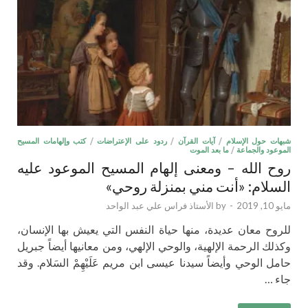
شبهات حول الإسلام
/
آيات القرآن
/
ردود على الإعتراضات
/
كتب وإلهامات المسيح
الموعود والجماعة
/
ما بعد الموت
روح الله – ومعنى إلهام المسيح الموعود عليه
السلام: «أنت مني بمنزلة روحي»
مايو 10, 2019
-
by
الأستاذ فراس علي عبد الواحد
للروح معان عديدة، منها حياة النفس التي يعيش بها الإنسان،
وكذلك الرحمة الإلهية، والوحي الإلهي، ومن معانيها أيضاً جبريل
حامل الوحي وأيضاً سيدنا عيسى ابن مريم عَلَيْهِمْ السَلام. وقد
جاء …