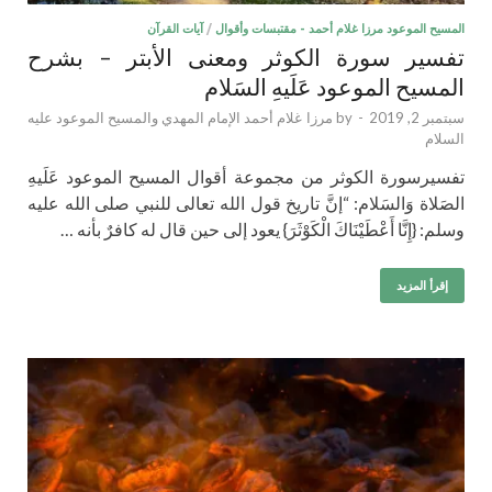
المسيح الموعود مرزا غلام أحمد - مقتبسات وأقوال
/
آيات القرآن
تفسير سورة الكوثر ومعنى الأبتر – بشرح
المسيح الموعود عَلَيهِ السَلام
سبتمبر 2, 2019
-
by
مرزا غلام أحمد الإمام المهدي والمسيح الموعود عليه
السلام
تفسيرسورة الكوثر من مجموعة أقوال المسيح الموعود عَلَيهِ
الصَلاة وَالسَلام: “إنَّ تاريخ قول الله تعالى للنبي صلى الله عليه
وسلم: {إِنَّا أَعْطَيْنَاكَ الْكَوْثَرَ} يعود إلى حين قال له كافرٌ بأنه …
إقرأ المزيد