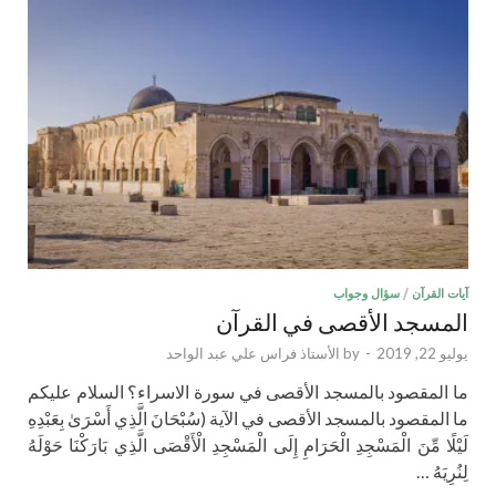
آيات القرآن
/
سؤال وجواب
المسجد الأقصى في القرآن
يوليو 22, 2019
-
by
الأستاذ فراس علي عبد الواحد
ما المقصود بالمسجد الأقصى في سورة الاسراء؟ السلام عليكم
ما المقصود بالمسجد الأقصى في الآية (سُبْحَانَ الَّذِي أَسْرَىٰ بِعَبْدِهِ
لَيْلًا مِّنَ الْمَسْجِدِ الْحَرَامِ إِلَى الْمَسْجِدِ الْأَقْصَى الَّذِي بَارَكْنَا حَوْلَهُ
لِنُرِيَهُ …