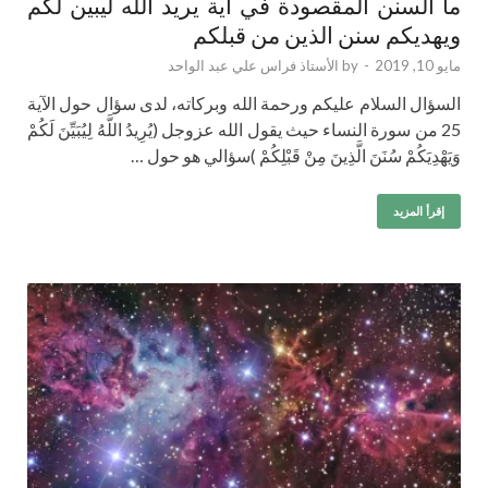
ما السنن المقصودة في آية يريد الله ليبين لكم
ويهديكم سنن الذين من قبلكم
مايو 10, 2019
-
by
الأستاذ فراس علي عبد الواحد
السؤال السلام عليكم ورحمة الله وبركاته، لدى سؤال حول الآية
25 من سورة النساء حيث يقول الله عزوجل (يُرِيدُ اللَّهُ لِيُبَيِّنَ لَكُمْ
وَيَهْدِيَكُمْ سُنَنَ الَّذِينَ مِنْ قَبْلِكُمْ )سؤالي هو حول …
إقرأ المزيد