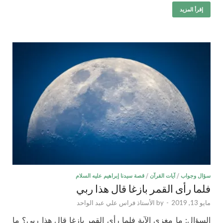
إقرأ المزيد
سؤال وجواب
/
آيات القرآن
/
قصة سيدنا إبراهيم عليه السلام
فلما رأى القمر بازغا قال هذا ربي
مايو 13, 2019
-
by
الأستاذ فراس علي عبد الواحد
السؤال: ما مغزى الآية فلما رأى القمر بازغا قال هذا ربي؟ ما