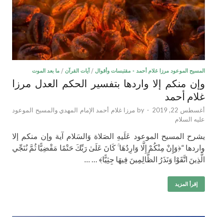
المسيح الموعود مرزا غلام أحمد - مقتبسات وأقوال
/
آيات القرآن
/
ما بعد الموت
وإن منكم إلا واردها بتفسير الحكم العدل مرزا
غلام أحمد
أغسطس 22, 2019
-
by
مرزا غلام أحمد الإمام المهدي والمسيح الموعود
عليه السلام
يشرح المسيح الموعود عَلَيهِ الصَلاة وَالسَلام آية وإن منكم إلا
واردها “﴿وَإِنْ مِنْكُمْ إِلَّا وَارِدُهَا ۚ كَانَ عَلَىٰ رَبِّكَ حَتْمًا مَقْضِيًّا ثُمَّ نُنَجِّي
الَّذِينَ اتَّقَوْا وَنَذَرُ الظَّالِمِينَ فِيهَا جِثِيًّا﴾ … …
إقرأ المزيد