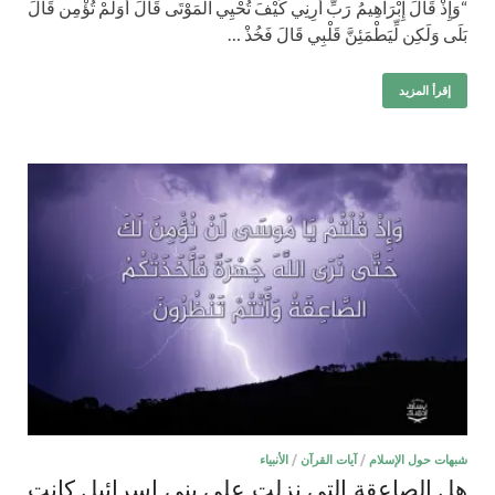
“وَإِذْ قَالَ إِبْرَاهِيمُ رَبِّ أَرِنِي كَيْفَ تُحْيِي الْمَوْتَى قَالَ أَوَلَمْ تُؤْمِن قَالَ
بَلَى وَلَكِن لِّيَطْمَئِنَّ قَلْبِي قَالَ فَخُذْ …
إقرأ المزيد
شبهات حول الإسلام
/
آيات القرآن
/
الأنبياء
هل الصاعقة التي نزلت على بني إسرائيل كانت