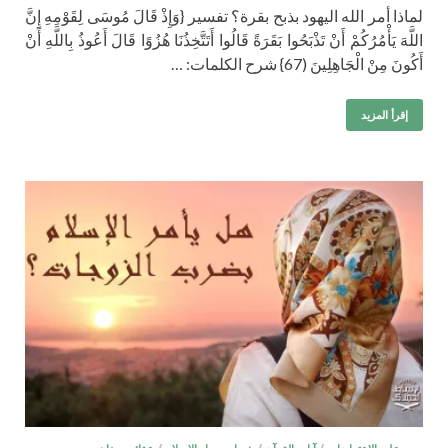
لماذا أمر الله اليهود بذبح بقرة؟ تفسير {وَإِذْ قَالَ مُوسَى لِقَوْمِهِ إِنَّ
اللَّهَ يَأْمُرُكُمْ أَنْ تَذْبَحُوا بَقَرَةً قَالُوا أَتَتَّخِذُنَا هُزُوًا قَالَ أَعُوذُ بِاللَّهِ أَنْ
أَكُونَ مِنْ الْجَاهِلِينَ (67} شرح الكلمات: …
إقرأ المزيد