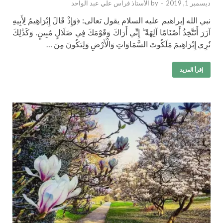
ديسمبر 1, 2019
-
by
الأستاذ فراس علي عبد الواحد
نبي الله إبراهيم عليه السلام يقول تعالى: ﴿وَإِذْ قَالَ إِبْرَاهِيمُ لِأَبِيهِ
آزَرَ أَتَتَّخِذُ أَصْنَامًا آلِهَةً ۖ إِنِّي أَرَاكَ وَقَوْمَكَ فِي ضَلَالٍ مُبِينٍ. وَكَذَٰلِكَ
نُرِي إِبْرَاهِيمَ مَلَكُوتَ السَّمَاوَاتِ وَالْأَرْضِ وَلِيَكُونَ مِنَ …
إقرأ المزيد