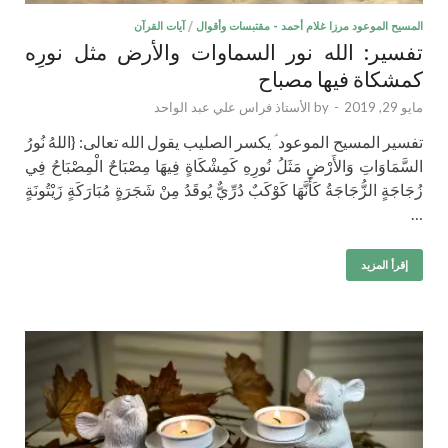
المسيح الموعود مرزا غلام أحمد - مقتبسات وأقوال
/
آيات القرآن
تفسير: الله نور السماوات والأرض مثل نورِه
كمشكاة فيها مصباح
مايو 29, 2019
-
by
الأستاذ فراس علي عبد الواحد
تفسير المسيح الموعود ؑ يكسر الصليب يقول الله تعالى: {اللهُ نُورُ
السَّمَاوَاتِ وَالأَرْضِ مَثَلُ نُورِهِ كَمِشْكَاةٍ فِيهَا مِصْبَاحٌ الْمِصْبَاحُ فِي
زُجَاجَةٍ الزُّجَاجَةُ كَأَنَّهَا كَوْكَبٌ دُرِّيٌّ يُوقَدُ مِنْ شَجَرَةٍ مُبَارَكَةٍ زَيْتُونَةٍ
…
إقرأ المزيد