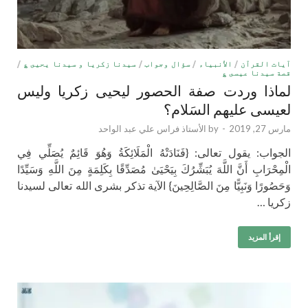
آيات القرآن
/
الأنبياء
/
سؤال وجواب
/
سيدنا زكريا و سيدنا يحيى ؏
/
قصة سيدنا عيسى ؏
لماذا وردت صفة الحصور ليحيى زكريا وليس
لعيسى عليهم السَلام؟
مارس 27, 2019
-
by
الأستاذ فراس علي عبد الواحد
الجواب: يقول تعالى: {فَنَادَتْهُ الْمَلَائِكَةُ وَهُوَ قَائِمٌ يُصَلِّي فِي
الْمِحْرَابِ أَنَّ اللَّهَ يُبَشِّرُكَ بِيَحْيَىٰ مُصَدِّقًا بِكَلِمَةٍ مِنَ اللَّهِ وَسَيِّدًا
وَحَصُورًا وَنَبِيًّا مِنَ الصَّالِحِينَ} الآية تذكر بشرى الله تعالى لسيدنا
زكريا …
إقرأ المزيد