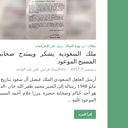
مقالات
/
رد تهمة العمالة
/
ردود على الإعتراضات
ملك السعودية يشكر ويمتدح صحاب
المسيح الموعود ؑ
ديسمبر 9, 2017
-
by
الأستاذ فراس علي عبد الواحد
مايو 1948 رسالة إلى السير محمد ظفر الله خان -ال
هو أحد خُدّام وصحابة حضرة مرزا غلام أحمد المسي
الموعود عَلَيهِ …
إقرأ المزيد