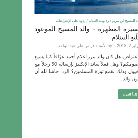
ة المسيح ابن مريم
/
رد تهمة العمالة
/
ردود على الإعتراضات
سيرة المطهرة – والد المسيح الموعود
لَيهِ السَلام
ر 2, 2018
-
by
الأستاذ فراس علي عبد الواحد
اعتراض: هل كان والد مرزا غلام أحمد عرّافاً كما يشيع
خصومكم؟ وهل فعلاً ساندَ الإنكليز بإرساله 50 رجلاً مع
خيول وذلك لقمع ثورة المسلمين؟ الرد: حاشا لله أن
ون والد …
إقرأ المزيد