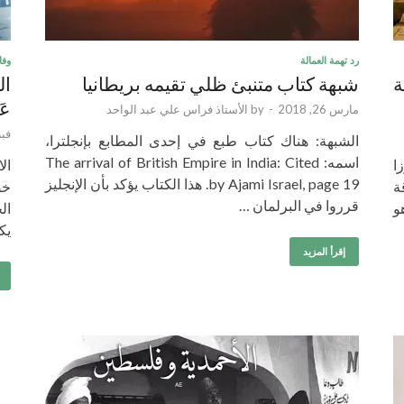
رد تهمة العمالة
وفا
ة
شبهة كتاب متنبئ ظلي تقيمه بريطانيا
ال
عَ
مارس 26, 2018
-
by
الأستاذ فراس علي عبد الواحد
فبراي
الشبهة: هناك كتاب طبع في إحدى المطابع بإنجلترا،
اسمه: The arrival of British Empire in India: Cited
ا
ال
by Ajami Israel, page 19. هذا الكتاب يؤكد بأن الإنجليز
ة
قرروا في البرلمان …
و
ال
يك
إقرأ المزيد