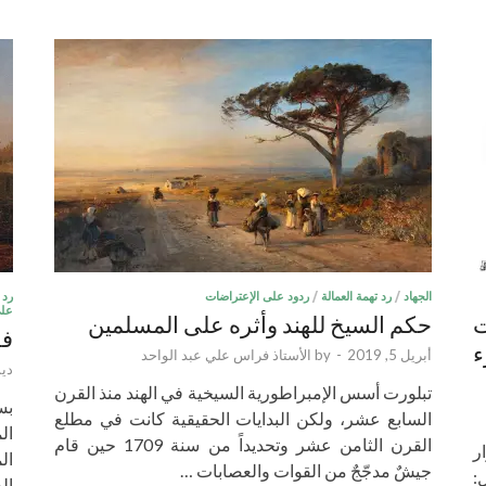
الجهاد
/
رد تهمة العمالة
/
ردود على الإعتراضات
رد 
على
ت
حكم السيخ للهند وأثره على المسلمين
فر
2 الجزء
أبريل 5, 2019
-
by
الأستاذ فراس علي عبد الواحد
ديسمب
تبلورت أسس الإمبراطورية السيخية في الهند منذ القرن
بس
السابع عشر، ولكن البدايات الحقيقية كانت في مطلع
ال
القرن الثامن عشر وتحديداً من سنة 1709 حين قام
ار
ال
جيشٌ مدجّجٌ من القوات والعصابات …
:
ال