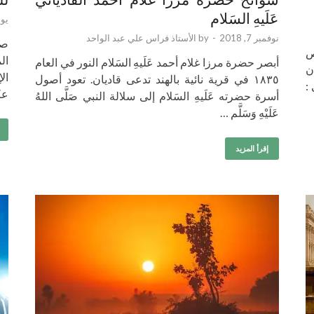
عَلَيهِ السَلام
يونيو 
نوفمبر 7, 2018
-
by
الأستاذ فراس علي عبد الواحد
صح
ص
ال
أبصر حضرة مرزا غلام أحمد عَلَيهِ السَلام النور في العام
ن
ال
١٨٣٥ في قرية نائية بالهند تدعى قاديان. تعود أصول
:
عك
أسرة حضرته عَلَيهِ السَلام إلى سلالة النبي صَلَّى اللهُ
عَلَيْهِ وَسَلَّم …
إقرأ المزيد