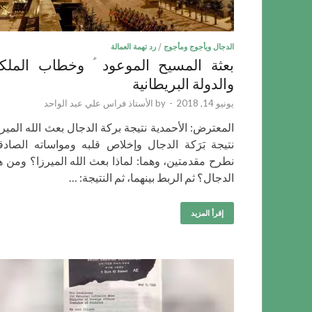
الدجال ويأجوج ومأجوج
/
رد تهمة العمالة
بعثة المسيح الموعود ؑ وخطاب الملك
والدولة البريطانية
يونيو 14, 2018
-
by
الأستاذ فراس علي عبد الواحد
المعترض: الأحمدية نتيجة بركة الدجال بعث الله الميرز
نتيجة بَرَكة الدجال وإخلاص قلبه ومواساته الصادق
نطرح مقدمتين، وهما: لماذا بعث الله الميرزا؟ ومن ه
الدجال؟ ثم الربط بينهما، ثم النتيجة: …
إقرأ المزيد