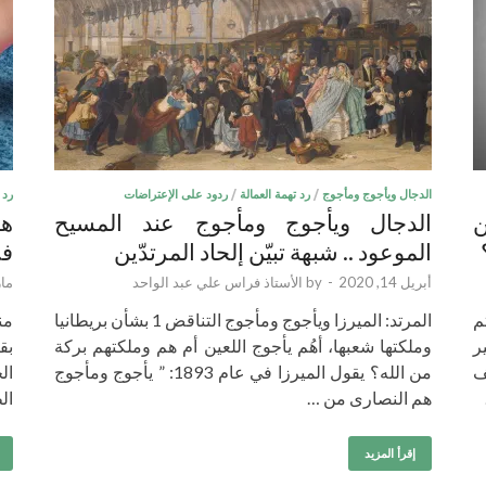
الدجال ويأجوج ومأجوج
/
رد تهمة العمالة
/
ردود على الإعتراضات
رد 
ن
‏الدجال ويأجوج ومأجوج عند المسيح
هل
الموعود .. شبهة تبيّن إلحاد المرتدّين
في
أبريل 14, 2020
-
by
الأستاذ فراس علي عبد الواحد
مارس 
م
المرتد: الميرزا ويأجوج ومأجوج التناقض 1 بشأن بريطانيا
من
ر
وملكتها شعبها، أهُم يأجوج اللعين أم هم وملكتهم بركة
بق
ف
من الله؟ يقول الميرزا في عام 1893: ” يأجوج ومأجوج
ال
هم النصارى من …
ال
إقرأ المزيد