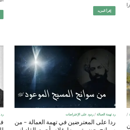
ا
إقرأ المزيد
/
رد تهمة العمالة
/
ردود على الإعتراضات
رد 
ردا على المعترضين في تهمة العمالة – من
فك
ن
سوانح حضرة مرزا غلام أحمد القادياني
لل