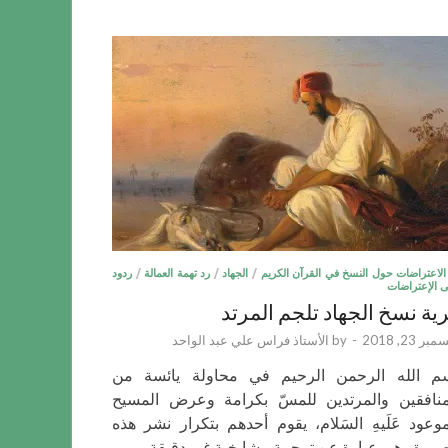
الاعتراضات حول النسخ في القرآن الكريم
/
الجهاد
/
رد تهمة العمالة
/
ردود
 الإعتراضات
ية نسخ الجهاد تلجم المرتد
ر 23, 2018
-
by
الأستاذ فراس علي عبد الواحد
م الله الرحمن الرحيم في محاولة يائسة من
منافقين والمرتدين للمسّ بكرامة وعرض المسيح
موعود عَلَيهِ السَلام، يقوم أحدهم بتكرار نشر هذه
صورة وهي عبارة عن ترجمة مشايخية غير دقيقة …