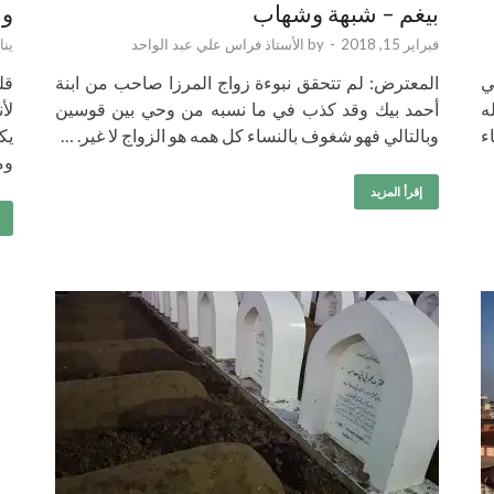
بيغم – شبهة وشهاب
وش
فبراير 15, 2018
-
by
الأستاذ فراس علي عبد الواحد
يناير 9
ي
المعترض: لم تتحقق نبوءة زواج المرزا صاحب من ابنة
قل
ه
أحمد بيك وقد كذب في ما نسبه من وحي بين قوسين
لأ
ء
وبالتالي فهو شغوف بالنساء كل همه هو الزواج لا غير. …
يك
وم
إقرأ المزيد