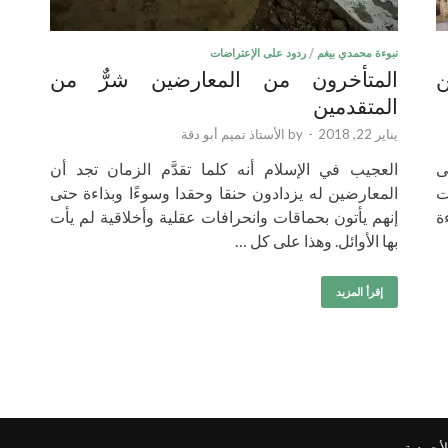
نبوءة محمدي بيغم
/
ردود على الإعتراضات
ن
المتأخرون من المعارضين شرٌّ من
المتقدمين
يناير 22, 2018
-
by
الأستاذ تميم أبو دقة
ى
العجيب في الإسلام أنه كلما تقدَّم الزمان تجد أن
ت
المعارضين له يزدادون حنقا وحقدا وسوءًا وبذاءة حتى
ة
إنهم يأتون بحماقات وانحرافات عقلية وأخلاقية لم يأت
بها الأوائل. وهذا على كل …
إقرأ المزيد
لأحمدية
مو