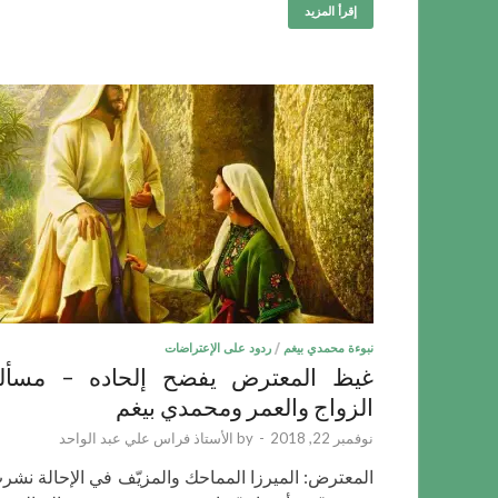
إقرأ المزيد
نبوءة محمدي بيغم
/
ردود على الإعتراضات
غيظ ‏المعترض يفضح إلحاده – مسأل
الزواج والعمر ومحمدي بيغم
نوفمبر 22, 2018
-
by
الأستاذ فراس علي عبد الواحد
المعترض: الميرزا المماحك والمزيّف في الإحالة نشر