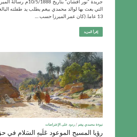
جريدة “نور أفشان” بتاريخ 10/5/1888م رسالةَ ال
التي بعث بها لوالد محمدي بيغم يطلب يد طفلته البالغ
13 عاما. (كان عمر الميرزا حسب …
إقرأ المزيد
نبوءة محمدي بيغم
/
ردود على الإعتراضات
رؤيا المسيح الموعود عَلَيهِ السَلام في ح