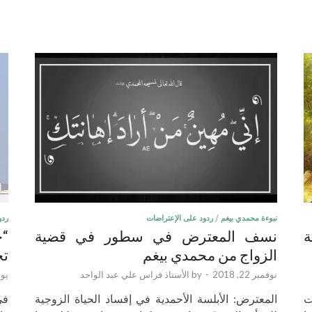
نبوءة محمدي بيغم
/
ردود على الإعتراضات
ردو
ة
نسف المعترض في سطور في قضية
“ج
الزواج من محمدي بيغم
تح
نوفمبر 22, 2018
-
by
الأستاذ فراس علي عبد الواحد
يونيو 
ت
المعترض: الأبلسة الأحمدية في إفساد الحياة الزوجية