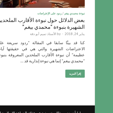
نبوءة محمدي بيغم
/
ردود على الإعتراضات
بعض الدلائل حول نبوءة الأقارب الملحدي
الشهيرة بنبوءة “محمدي بيغم”
يناير 24, 2018
-
by
الأستاذ تميم أبو دقة
كنا قد بينَّا سابقا في المقالة “ردود سريعة عل
الاعتراضات الشهيرة والتي هي في حقيقتها آيا
عظيمة” أن نبوءة الأقارب الملحدين المعروفة بنبوء
“محمدي بيغم” إنما هي نبوءة إنذارية قد …
إقرأ المزيد
بساط أحمدي - مقالات تعريفية عن عقائد الجماعة الإسلامية ا