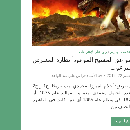
ءة محمدي بيغم
/
ردود على الإعتراضات
اعق المسيح الموعود ؑ تطارد المعترض
مرعوب
ر 22, 2018
-
by
الأستاذ فراس علي عبد الواحد
المعترض: أحلام الميرزا بمحمدي بيغم تاريخًا.. ح1 و ح2
وعدة الحامل محمدي بيغم من مواليد عام 1875، أو
1874. في مطلع عام 1886 أي حين كانت في العاشرة
لنصف من …
إقرأ المزيد