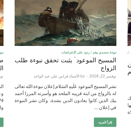
/
نبوءة محمدي بيغم
/
ردود على الإعتراضات
نبو
المسيح الموعود ؑ يثبت تحقق نبوءة طلب
صو
ن
الزواج
ال
م
نوفمبر 22, 2018
-
by
الأستاذ فراس علي عبد الواحد
نوفمب
نشر المسيح الموعود عَلَيهِ السَلام إعلان نبوءة الله تعالى
له بالزواج من ابنة قريبه الملحد هو وأسرته المرزا أحمد
ك
بيك الذين كانوا يعادون الدين بشدة، وكان نشر النبوءة
ا
في إعلان …
وا
ة
إقرأ المزيد