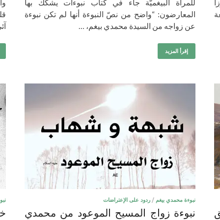
ميرزا
للمرأة البيغميّة جاء في كتاب نبوءات يشكك بها
وا
ة
المعارضون: “واضح من نصّ النبوءة أنها لم تكن نبوءة
قلي
عن زواجه من السيدة محمدي بيغم، …
آئ
إقرأ المزيد
نبوءة محمدي بيغم
/
ردود على الإعتراضات
نبو
ق
نبوءة زواج المسيح الموعود من محمدي
خز