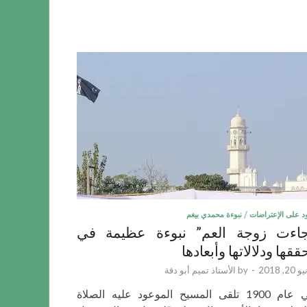
د على الإعتراضات
/
نبوءة محمدي بيغم
اءت زوجة العم” نبوءة عظيمة في
ققها ودلالاتها وأبعادها
20, 2018
-
by
الأستاذ تميم أبو دقة
في عام 1900 تلقى المسيح الموعود عليه الصلاة