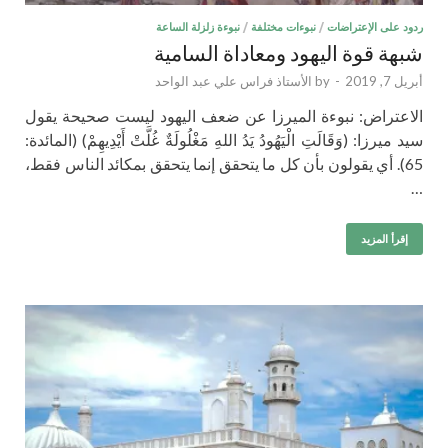
ردود على الإعتراضات
/
نبوءات مختلفة
/
نبوءة زلزلة الساعة
شبهة قوة اليهود ومعاداة السامية
أبريل 7, 2019
-
by
الأستاذ فراس علي عبد الواحد
الاعتراض: نبوءة الميرزا عن ضعف اليهود ليست صحيحة يقول
سيد ميرزا: (وَقَالَتِ الْيَهُودُ يَدُ اللهِ مَغْلُولَةٌ غُلَّتْ أَيْدِيهِمْ) (المائدة:
65). أي يقولون بأن كل ما يتحقق إنما يتحقق بمكائد الناس فقط،
…
إقرأ المزيد