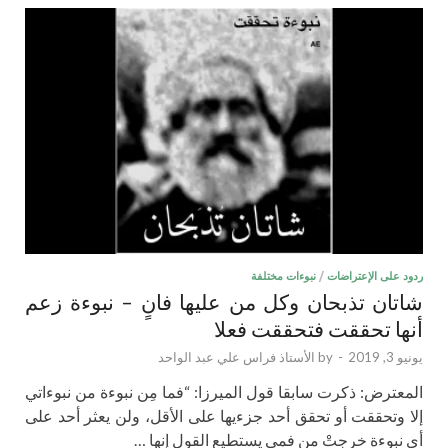
ردود على الإعتراضات
/
نبوءات مختلفة
شاتان تذبحان وكل من عليها فانٍ – نبوءة زعم
أنها تحققت فتحققت فعلا
يونيو 3, 2019
-
by
الأستاذ فراس علي عبد الواحد
المعترض: ذكرت سابقا قول الميرزا: “فما مِن نبوءة من نبوءاتي
إلا وتحققت أو تحقق أحد جزءيها على الأقل، ولن يعثر أحد على
أي نبوءة خرجتْ من فمي يستطيع القول إنها …