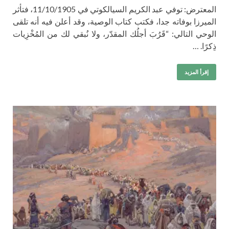
المعترض: توفي عبد الكريم السيالكوتي في 11/10/1905، فتأثر
الميرزا بوفاته جدا، فكتب كتاب الوصية، وقد أعلن فيه أنه تلقى
الوحي التالي: “قَرُبَ أجلُك المقدّر، ولا نُبقي لك من المُخْزِيات
ذِكرًا. …
إقرأ المزيد