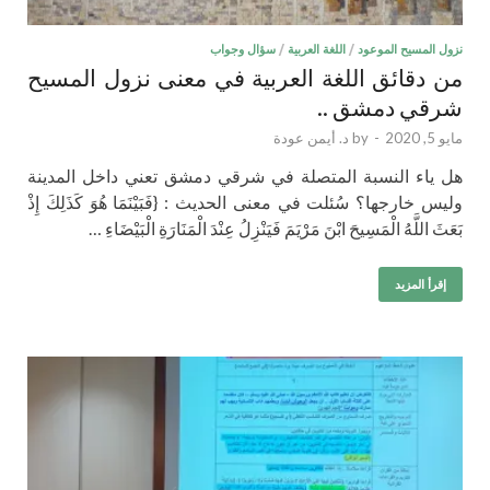
نزول المسيح الموعود
/
اللغة العربية
/
سؤال وجواب
من دقائق اللغة العربية في معنى نزول المسيح
شرقي دمشق ..
مايو 5, 2020
-
by
د. أيمن عودة
هل ياء النسبة المتصلة في شرقي دمشق تعني داخل المدينة
وليس خارجها؟ سُئلت في معنى الحديث : {فَبَيْنَمَا هُوَ كَذَلِكَ إِذْ
بَعَثَ اللَّهُ الْمَسِيحَ ابْنَ مَرْيَمَ فَيَنْزِلُ عِنْدَ الْمَنَارَةِ الْبَيْضَاءِ …
إقرأ المزيد