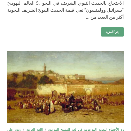
الاحتجاج بالحديث النبوي الشريف في النحو ..5 العالم اليهوديّ
“يسرائيل وولفنسون” يَعي قيمة الحديث النبويّ الشريف النحوية
أكثر من العديد من …
إقرأ المزيد
رد الأخطاء اللغوية المزعومة في لغة المسيح الموعود
/
اللغة العربية
/
ردود على