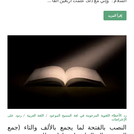
السلام : “وإني مع ذلك عُلِّمتُ أربعين ألفًا …
إقرأ المزيد
رد الأخطاء اللغوية المزعومة في لغة المسيح الموعود
/
اللغة العربية
/
ردود على
الإعتراضات
النصب بالفتحة لما يجمع بالألف والتاء (جمع